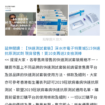
點擊圖片放大
延伸閱讀：【快速測試套裝】深水埗電子特賣城$15快速
抗原測試劑 現貨發售！買10支再送3支檢測棒
<< 提提大家，各零售商發售的快速測試套裝規格不一，
購買市面上不同品牌的快速測試套裝前請留意售賣平台
及該品牌的快速測試套裝使用方法、條款及細則，大家
亦可參考香港衞生署表列認可2019冠狀病毒病快速抗原
測試、歐盟2019冠狀病毒病快速抗原測試通用名單，購
買前留意訂購平台的使用條款及細則，一切以訂購平台
公佈的價錢為準。數量有限，售完即止；所有優惠細則