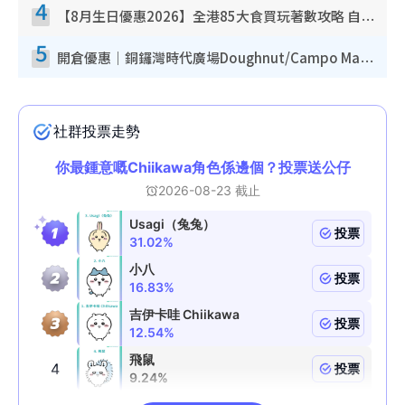
4
【8月生日優惠2026】全港85大食買玩著數攻略 自助餐/火鍋放題同行免費＋誠品/DONKI送現金券
5
開倉優惠｜銅鑼灣時代廣場Doughnut/Campo Marzio開倉低至1折！背囊、書包、手袋劈價$200起