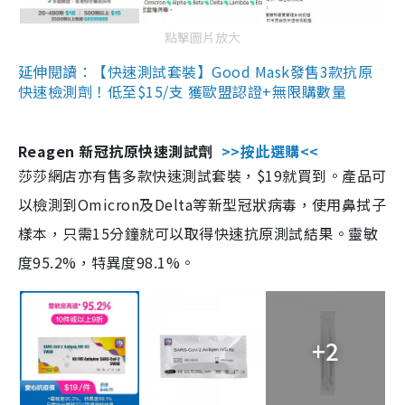
點擊圖片放大
延伸閱讀：【快速測試套裝】Good Mask發售3款抗原
快速檢測劑！低至$15/支 獲歐盟認證+無限購數量
Reagen 新冠抗原快速測試劑
>>按此選購<<
莎莎網店亦有售多款快速測試套裝，$19就買到。產品可
以檢測到Omicron及Delta等新型冠狀病毒，使用鼻拭子
樣本，只需15分鐘就可以取得快速抗原測試結果。靈敏
度95.2%，特異度98.1%。
+2