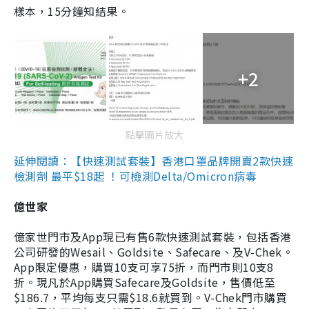
樣本，15分鐘知結果。
+2
點擊圖片放大
延伸閱讀：【快速測試套裝】香港口罩品牌開賣2款快速
檢測劑 最平$18起 ！可檢測Delta/Omicron病毒
億世家
億家世門市及App現已有售6款快速測試套裝，包括香港
公司研發的Wesail、Goldsite、Safecare、及V-Chek。
App限定優惠，購買10支可享75折，而門市則10支8
折。現凡於App購買Safecare及Goldsite，售價低至
$186.7，平均每支只需$18.6就買到。V-Chek門市購買