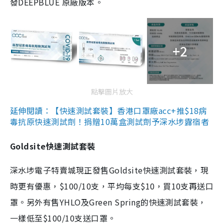
發DEEPBLUE 原廠版本。
+2
點擊圖片放大
延伸閱讀：【快速測試套裝】香港口罩廠acc+推$18病
毒抗原快速測試劑！捐贈10萬盒測試劑予深水埗露宿者
Goldsite快速測試套裝
深水埗電子特賣城現正發售Goldsite快速測試套裝，現
時更有優惠，$100/10支，平均每支$10，買10支再送口
罩。另外有售YHLO及Green Spring的快速測試套裝，
一樣低至$100/10支送口罩。