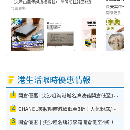
（文章由風傳媒授權轉載） 準備前往韓國旅遊的民眾，近期要特別留
夏天其中一種時
閱讀更多
閱讀更多
港生活限時優惠情報
1
開倉優惠 | 尖沙咀海港城名牌波鞋開倉低至1折！On鞋$899起／Joy&Peace鞋履$98起
2
CHANEL美妝限時減價低至3折！人氣粉底/唇膏/精華液低至$275！COCO香水都有平
3
開倉優惠｜尖沙咀名牌行李箱開倉低至4折！一連5日 American Tourister/ace./Hallmark $200起！