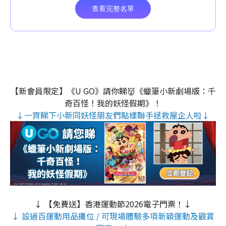
【新會員限定】《U GO》請你睇👹《蠟筆小新劇場版：千
奇百怪！我的妖怪假期》！
↓一齊睇下小新同妖怪朋友們點樣聯手拯救屋企人啦↓
↓ 【免費送】香港運動節2026電子門票！↓
↓ 設過百運動用品攤位 / 可現場體驗多項新穎運動及觀賞