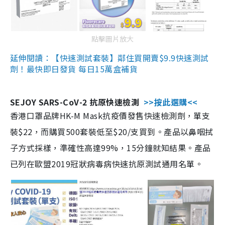
點擊圖片放大
延伸閱讀：【快速測試套裝】鄰住買開賣$9.9快速測試
劑！最快即日發貨 每日15萬盒補貨
SEJOY SARS-CoV-2 抗原快速檢測
>>按此選購<<
香港口罩品牌HK-M Mask抗疫價發售快速檢測劑，單支
裝$22，而購買500套裝低至$20/支買到。產品以鼻咽拭
子方式採樣，準確性高達99%，15分鐘就知結果。產品
已列在歐盟2019冠狀病毒病快速抗原測試通用名單。