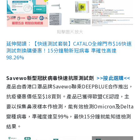
點擊圖片放大
延伸閱讀：【快速測試套裝】CATALO全線門市$16快速
測試劑換購優惠！15分鐘驗新冠病毒 準確性高達
98.26%
Savewo新型冠狀病毒快速抗原測試劑
>>按此選購<<
產品由香港口罩品牌Savewo聯乘DEEPBLUE合作推出，
抗疫優惠價低至$18買到。產品已獲得歐盟CE認證，主
要以採集鼻液樣本作檢測，能有效檢測Omicron及Delta
變種病毒，準確度達至99%，最快15分鐘就能知道檢測
結果。