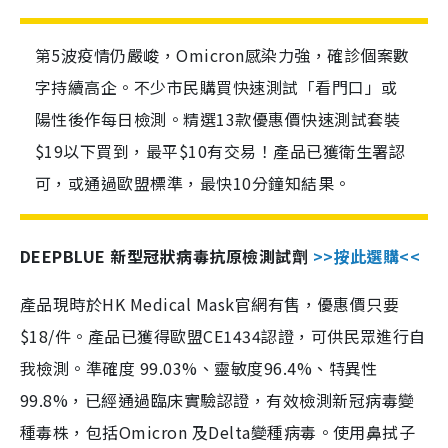
第5波疫情仍嚴峻，Omicron感染力強，確診個案數
字持續高企。不少市民購買快速測試「看門口」或
陽性後作每日檢測。精選13款優惠價快速測試套裝
$19以下買到，最平$10有交易！產品已獲衛生署認
可，或通過歐盟標準，最快10分鐘知結果。
DEEPBLUE 新型冠狀病毒抗原檢測試劑
>>按此選購<<
產品現時於HK Medical Mask官網有售，優惠價只要
$18/件。產品已獲得歐盟CE1434認證，可供民眾進行自
我檢測。準確度 99.03%、靈敏度96.4%、特異性
99.8%，已經通過臨床實驗認證，有效檢測新冠病毒變
種毒株，包括Omicron 及Delta變種病毒。使用鼻拭子