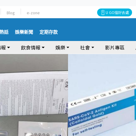
Blog
e-zone
U GO搵好去處
熱話
娛樂新聞
定期存款
情報
飲食情報
娛樂
社會
影片專區