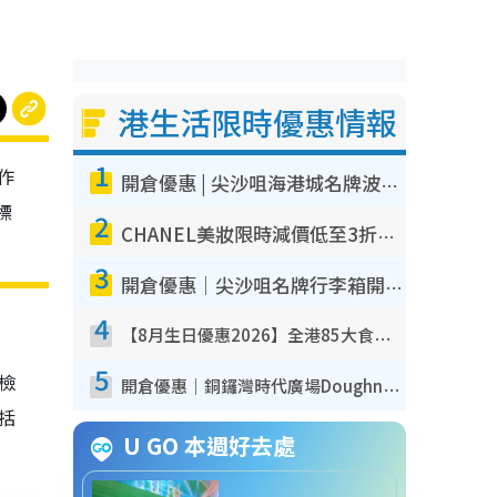
港生活限時優惠情報
1
作
開倉優惠 | 尖沙咀海港城名牌波鞋開倉低至1折！On鞋$899起／Joy&Peace鞋履$98起
標
2
CHANEL美妝限時減價低至3折！人氣粉底/唇膏/精華液低至$275！COCO香水都有平
3
開倉優惠｜尖沙咀名牌行李箱開倉低至4折！一連5日 American Tourister/ace./Hallmark $200起！
4
【8月生日優惠2026】全港85大食買玩著數攻略 自助餐/火鍋放題同行免費＋誠品/DONKI送現金券
5
我檢
開倉優惠｜銅鑼灣時代廣場Doughnut/Campo Marzio開倉低至1折！背囊、書包、手袋劈價$200起
包括
U GO 本週好去處