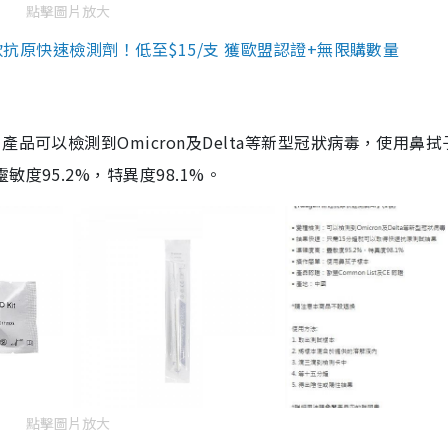
點擊圖片放大
3款抗原快速檢測劑！低至$15/支 獲歐盟認證+無限購數量
品可以檢測到Omicron及Delta等新型冠狀病毒，使用鼻拭
度95.2%，特異度98.1%。
點擊圖片放大