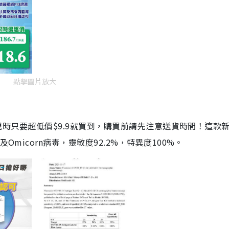
點擊圖片放大
劑，現時只要超低價$9.9就買到，購買前請先注意送貨時間！這款
Omicorn病毒，靈敏度92.2%，特異度100%。