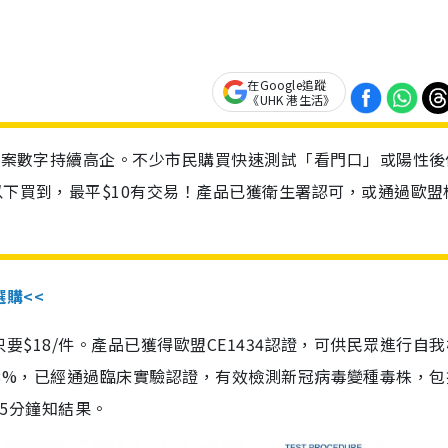
在Google追蹤
《UHK 港生活》
診個案數字持續高企。不少市民購買快速測試「看門口」或陽性後
以下買到，最平$10有交易！產品已獲衛生署認可，或通過歐盟
選購<<
惠價只要$18/件。產品已獲得歐盟CE1434認證，可供民眾進行自
性99.8%，已經通過臨床實驗認證，有效檢測新冠病毒變種毒株，
，15分鐘知結果。