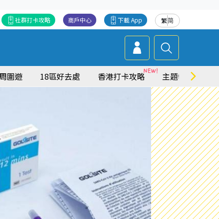
社群打卡攻略
商戶中心
下載 App
繁
简
周圍遊
18區好去處
香港打卡攻略
主題特集