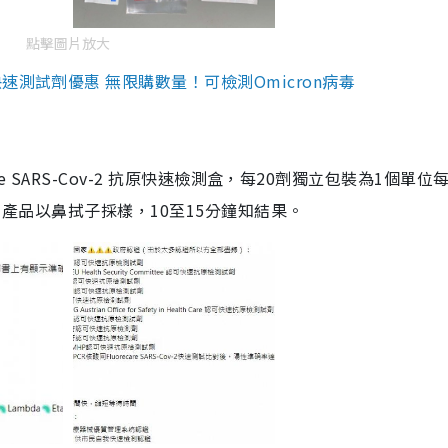
點擊圖片放大
測試劑優惠 無限購數量！可檢測Omicron病毒
are SARS-Cov-2 抗原快速檢測盒，每20劑獨立包裝為1個單位
5。產品以鼻拭子採樣，10至15分鐘知結果。