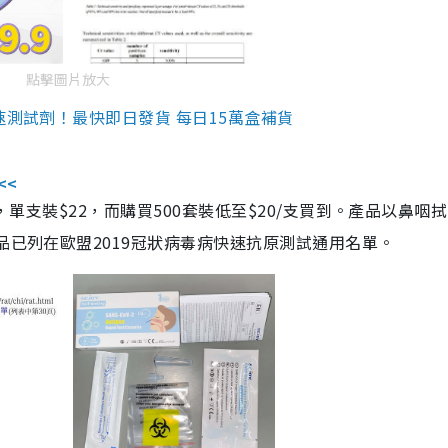
點擊圖片放大
速測試劑！最快即日發貨 每日15萬盒補貨
<<
，單支裝$22，而購買500套裝低至$20/支買到。產品以鼻咽
品已列在歐盟2019冠狀病毒病快速抗原測試通用名單。