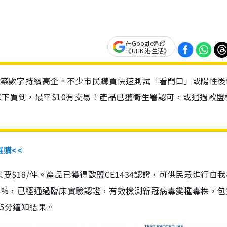
在Google追蹤
《UHK 港生活》
診個案數字持續高企。不少市民購買快速測試「看門口」或陽性後
以下買到，最平$10有交易！產品已獲衛生署認可，或通過歐盟
選購<<
惠價只要$18/件。產品已獲得歐盟CE1434認證，可供民眾進行自
性99.8%，已經通過臨床實驗認證，有效檢測新冠病毒變種毒株，
，15分鐘知結果。