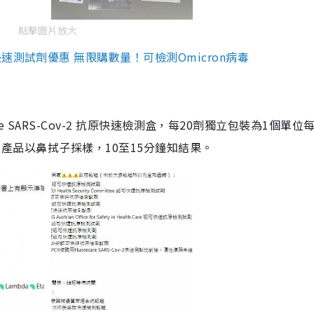
點擊圖片放大
測試劑優惠 無限購數量！可檢測Omicron病毒
are SARS-Cov-2 抗原快速檢測盒，每20劑獨立包裝為1個單位
5。產品以鼻拭子採樣，10至15分鐘知結果。