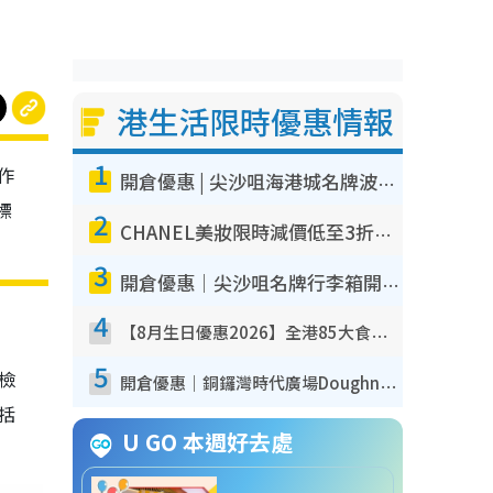
港生活限時優惠情報
1
作
開倉優惠 | 尖沙咀海港城名牌波鞋開倉低至1折！On鞋$899起／Joy&Peace鞋履$98起
標
2
CHANEL美妝限時減價低至3折！人氣粉底/唇膏/精華液低至$275！COCO香水都有平
3
開倉優惠｜尖沙咀名牌行李箱開倉低至4折！一連5日 American Tourister/ace./Hallmark $200起！
4
【8月生日優惠2026】全港85大食買玩著數攻略 自助餐/火鍋放題同行免費＋誠品/DONKI送現金券
5
我檢
開倉優惠｜銅鑼灣時代廣場Doughnut/Campo Marzio開倉低至1折！背囊、書包、手袋劈價$200起
包括
U GO 本週好去處