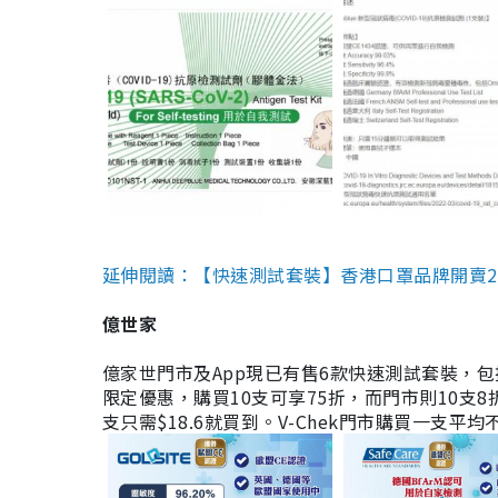
延伸閱讀：【快速測試套裝】香港口罩品牌開賣2款快速
億世家
億家世門市及App現已有售6款快速測試套裝，包括香港公司
限定優惠，購買10支可享75折，而門市則10支8折。現
支只需$18.6就買到。V-Chek門市購買一支平