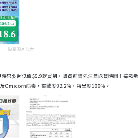
點擊圖片放大
劑，現時只要超低價$9.9就買到，購買前請先注意送貨時間！這款
Omicorn病毒，靈敏度92.2%，特異度100%。