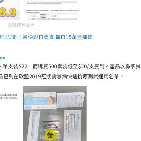
點擊圖片放大
速測試劑！最快即日發貨 每日15萬盒補貨
<<
，單支裝$22，而購買500套裝低至$20/支買到。產品以鼻咽
品已列在歐盟2019冠狀病毒病快速抗原測試通用名單。