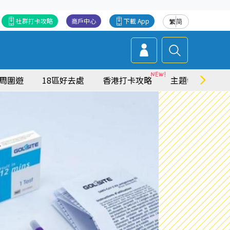
社群打卡攻略
商戶中心
下載 App
繁
简
周圍遊
18區好去處
香港打卡攻略
主題特集