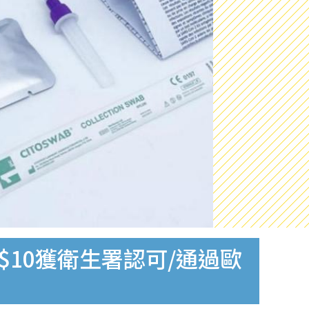
$10獲衛生署認可/通過歐