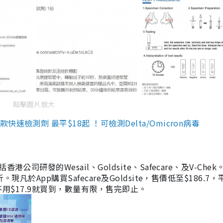
點擊圖片放大
檢測劑 最平$18起 ！可檢測Delta/Omicron病毒
研發的Wesail、Goldsite、Safecare、及V-Chek。
凡於App購買Safecare及Goldsite，售價低至$186.7
均不用$17.9就買到，數量有限，售完即止。