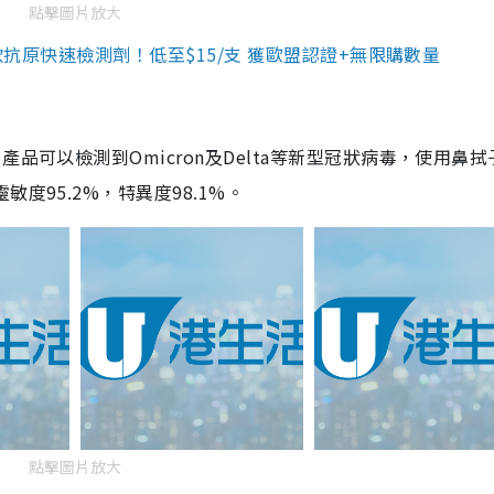
點擊圖片放大
3款抗原快速檢測劑！低至$15/支 獲歐盟認證+無限購數量
品可以檢測到Omicron及Delta等新型冠狀病毒，使用鼻拭
度95.2%，特異度98.1%。
點擊圖片放大