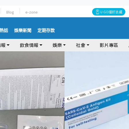
Blog
e-zone
U GO搵好去處
熱話
娛樂新聞
定期存款
情報
飲食情報
娛樂
社會
影片專區