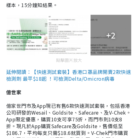
樣本，15分鐘知結果。
+2
點擊圖片放大
延伸閱讀：【快速測試套裝】香港口罩品牌開賣2款快速
檢測劑 最平$18起 ！可檢測Delta/Omicron病毒
億世家
億家世門市及App現已有售6款快速測試套裝，包括香港
公司研發的Wesail、Goldsite、Safecare、及V-Chek。
App限定優惠，購買10支可享75折，而門市則10支8
折。現凡於App購買Safecare及Goldsite，售價低至
$186.7，平均每支只需$18.6就買到。V-Chek門市購買