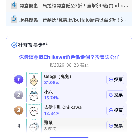
4
開倉優惠｜馬拉松開倉低至3折！直擊$99起買adidas／New Balance／Puma鞋款 STANLEY保溫杯劈價至$119起
5
廚具優惠｜普樂氏/意美廚/Buffalo廚具低至3折！$89起買煎鍋／炒鑊／個人鍋 同場小家電激減至$99起