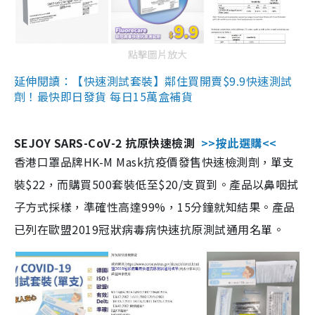
點擊圖片放大
延伸閱讀：【快速測試套裝】鄰住買開賣$9.9快速測試
劑！最快即日發貨 每日15萬盒補貨
SEJOY SARS-CoV-2 抗原快速檢測
>>按此選購<<
香港口罩品牌HK-M Mask抗疫價發售快速檢測劑，單支
裝$22，而購買500套裝低至$20/支買到。產品以鼻咽拭
子方式採樣，準確性高達99%，15分鐘就知結果。產品
已列在歐盟2019冠狀病毒病快速抗原測試通用名單。