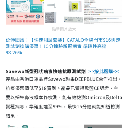
點擊圖片放大
延伸閱讀：【快速測試套裝】CATALO全線門市$16快速
測試劑換購優惠！15分鐘驗新冠病毒 準確性高達
98.26%
Savewo新型冠狀病毒快速抗原測試劑
>>按此選購<<
產品由香港口罩品牌Savewo聯乘DEEPBLUE合作推出，
抗疫優惠價低至$18買到。產品已獲得歐盟CE認證，主
要以採集鼻液樣本作檢測，能有效檢測Omicron及Delta
變種病毒，準確度達至99%，最快15分鐘就能知道檢測
結果。