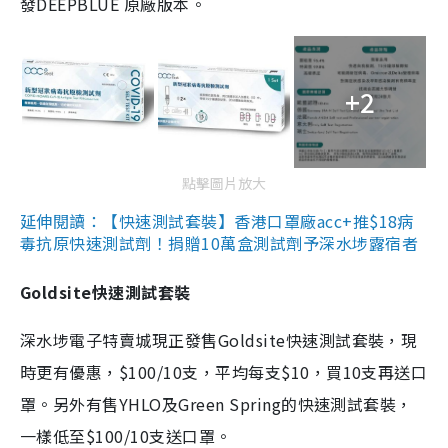
發DEEPBLUE 原廠版本。
+2
點擊圖片放大
延伸閱讀：【快速測試套裝】香港口罩廠acc+推$18病
毒抗原快速測試劑！捐贈10萬盒測試劑予深水埗露宿者
Goldsite快速測試套裝
深水埗電子特賣城現正發售Goldsite快速測試套裝，現
時更有優惠，$100/10支，平均每支$10，買10支再送口
罩。另外有售YHLO及Green Spring的快速測試套裝，
一樣低至$100/10支送口罩。