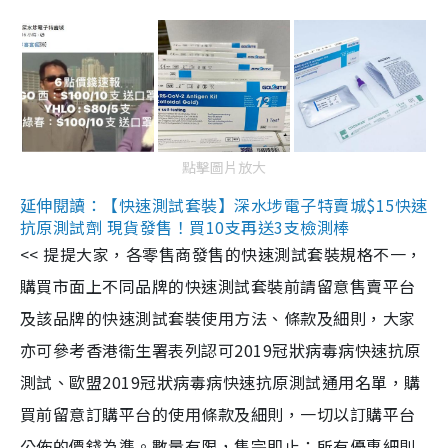
點擊圖片放大
延伸閱讀：【快速測試套裝】深水埗電子特賣城$15快速
抗原測試劑 現貨發售！買10支再送3支檢測棒
<< 提提大家，各零售商發售的快速測試套裝規格不一，
購買市面上不同品牌的快速測試套裝前請留意售賣平台
及該品牌的快速測試套裝使用方法、條款及細則，大家
亦可參考香港衞生署表列認可2019冠狀病毒病快速抗原
測試、歐盟2019冠狀病毒病快速抗原測試通用名單，購
買前留意訂購平台的使用條款及細則，一切以訂購平台
公佈的價錢為準。數量有限，售完即止；所有優惠細則