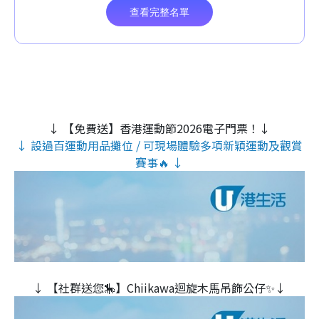
↓ 【免費送】香港運動節2026電子門票！↓
↓ 設過百運動用品攤位 / 可現場體驗多項新穎運動及觀賞
賽事🔥 ↓
↓ 【社群送您🎠】Chiikawa迴旋木⾺吊飾公仔✨↓