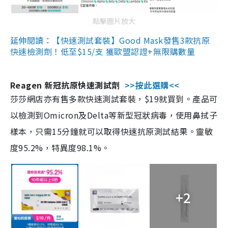
點擊圖片放大
延伸閱讀：【快速測試套裝】Good Mask發售3款抗原
快速檢測劑！低至$15/支 獲歐盟認證+無限購數量
Reagen 新冠抗原快速測試劑
>>按此選購<<
莎莎網店亦有售多款快速測試套裝，$19就買到。產品可
以檢測到Omicron及Delta等新型冠狀病毒，使用鼻拭子
樣本，只需15分鐘就可以取得快速抗原測試結果。靈敏
度95.2%，特異度98.1%。
+2