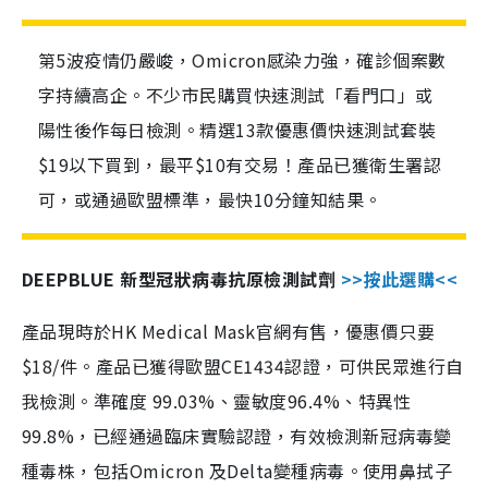
第5波疫情仍嚴峻，Omicron感染力強，確診個案數
字持續高企。不少市民購買快速測試「看門口」或
陽性後作每日檢測。精選13款優惠價快速測試套裝
$19以下買到，最平$10有交易！產品已獲衛生署認
可，或通過歐盟標準，最快10分鐘知結果。
DEEPBLUE 新型冠狀病毒抗原檢測試劑
>>按此選購<<
產品現時於HK Medical Mask官網有售，優惠價只要
$18/件。產品已獲得歐盟CE1434認證，可供民眾進行自
我檢測。準確度 99.03%、靈敏度96.4%、特異性
99.8%，已經通過臨床實驗認證，有效檢測新冠病毒變
種毒株，包括Omicron 及Delta變種病毒。使用鼻拭子