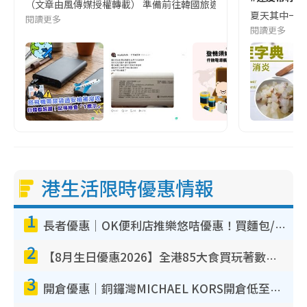
（文章由風傳媒授權轉載） 準備前往韓國旅遊的民眾，近期要特別留
夏天其中一種時
閱讀更多
閱讀更多
港生活限時優惠情報
1
長者優惠｜OK便利店推樂悠咭優惠！買麵包/牛奶/保健品拍卡即減
2
【8月生日優惠2026】全港85大食買玩著數攻略 自助餐/火鍋放題同行免費＋誠品/DONKI送現金券
3
開倉優惠｜銅鑼灣MICHAEL KORS開倉低至17折！直擊$500起買手袋/銀包/鞋款 必買經典Jet Set系列