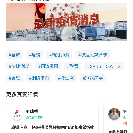
著數
疫情
新冠肺炎
快速測試套裝
快速測試
網購優惠
歐盟
SARS－CoV－2
護理
網購平台
衞生署
冠狀病毒
更多真實評價
風傳媒
營養教
旅遊攻略
生
香港
旅遊注意｜搭飛機帶尿袋標明mAh都會被沒收😱出發前切記檢查「1
#連皮帶籽都