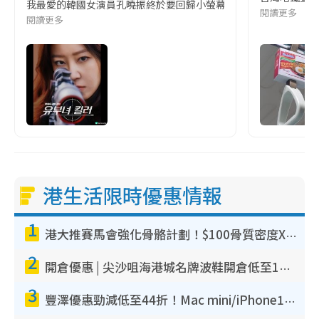
我最愛的韓國女演員孔曉振終於要回歸小螢幕啦!這次的劇本改編自同名
閱讀更多
閱讀更多
港生活限時優惠情報
1
港大推賽馬會強化骨骼計劃！$100骨質密度X光檢查 完成免費運動訓練送超市禮券！附參加資格
2
開倉優惠 | 尖沙咀海港城名牌波鞋開倉低至1折！On鞋$899起／Joy&Peace鞋履$98起
3
豐澤優惠勁減低至44折！Mac mini/iPhone17Pro大減價！廚房家電$220起