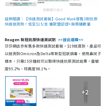
點擊圖片放大
延伸閱讀：【快速測試套裝】Good Mask發售3款抗原
快速檢測劑！低至$15/支 獲歐盟認證+無限購數量
Reagen 新冠抗原快速測試劑
>>按此選購<<
莎莎網店亦有售多款快速測試套裝，$19就買到。產品可
以檢測到Omicron及Delta等新型冠狀病毒，使用鼻拭子
樣本，只需15分鐘就可以取得快速抗原測試結果。靈敏
度95.2%，特異度98.1%。
+2