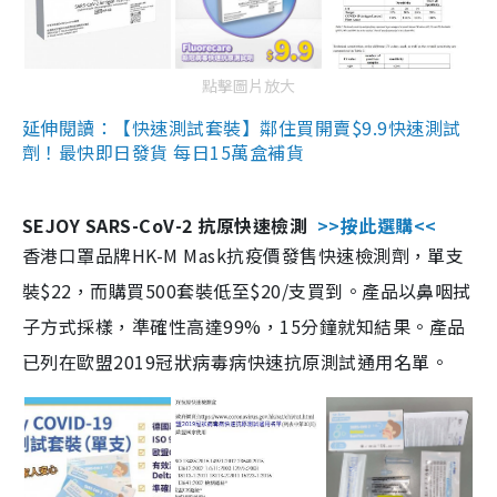
點擊圖片放大
延伸閱讀：【快速測試套裝】鄰住買開賣$9.9快速測試
劑！最快即日發貨 每日15萬盒補貨
SEJOY SARS-CoV-2 抗原快速檢測
>>按此選購<<
香港口罩品牌HK-M Mask抗疫價發售快速檢測劑，單支
裝$22，而購買500套裝低至$20/支買到。產品以鼻咽拭
子方式採樣，準確性高達99%，15分鐘就知結果。產品
已列在歐盟2019冠狀病毒病快速抗原測試通用名單。