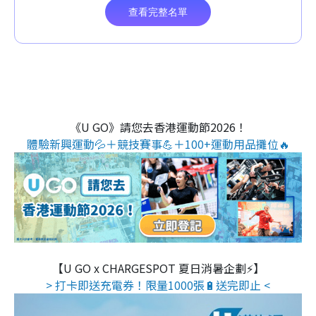
《U GO》請您去香港運動節2026！
體驗新興運動💦＋競技賽事💪＋100+運動用品攤位🔥
【U GO x CHARGESPOT 夏日消暑企劃⚡】
> 打卡即送充電券！限量1000張🔋送完即止 <