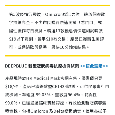
第5波疫情仍嚴峻，Omicron感染力強，確診個案數
字持續高企。不少市民購買快速測試「看門口」或
陽性後作每日檢測。精選13款優惠價快速測試套裝
$19以下買到，最平$10有交易！產品已獲衛生署認
可，或通過歐盟標準，最快10分鐘知結果。
DEEPBLUE 新型冠狀病毒抗原檢測試劑
>>按此選購<<
產品現時於HK Medical Mask官網有售，優惠價只要
$18/件。產品已獲得歐盟CE1434認證，可供民眾進行自
我檢測。準確度 99.03%、靈敏度96.4%、特異性
99.8%，已經通過臨床實驗認證，有效檢測新冠病毒變
種毒株，包括Omicron 及Delta變種病毒。使用鼻拭子