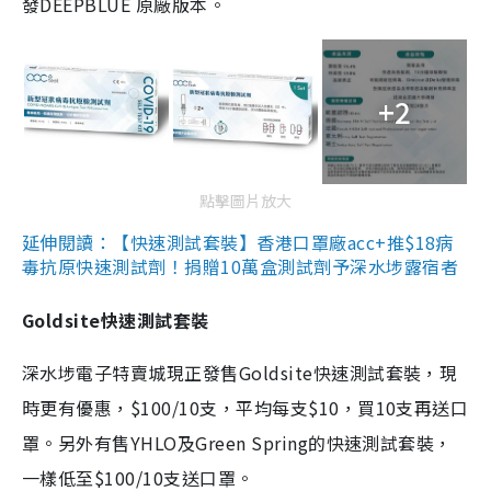
發DEEPBLUE 原廠版本。
+2
點擊圖片放大
延伸閱讀：【快速測試套裝】香港口罩廠acc+推$18病
毒抗原快速測試劑！捐贈10萬盒測試劑予深水埗露宿者
Goldsite快速測試套裝
深水埗電子特賣城現正發售Goldsite快速測試套裝，現
時更有優惠，$100/10支，平均每支$10，買10支再送口
罩。另外有售YHLO及Green Spring的快速測試套裝，
一樣低至$100/10支送口罩。