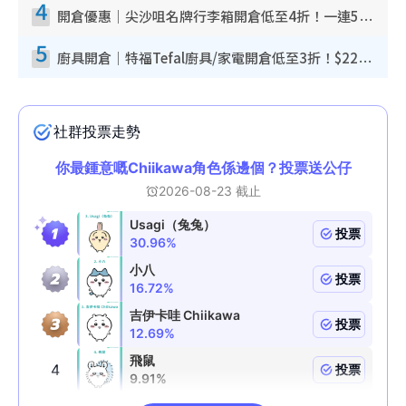
4
開倉優惠｜尖沙咀名牌行李箱開倉低至4折！一連5日 American Tourister/ace./Hallmark $200起！
5
廚具開倉｜特福Tefal廚具/家電開倉低至3折！$220起買平底鍋/炒鑊/湯煲！電飯煲/吸塵機/燙斗$418起