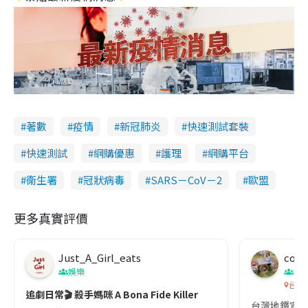
著數
疫情
新冠肺炎
快速測試套裝
快速測試
網購優惠
護理
網購平台
衞生署
冠狀病毒
SARS－CoV－2
歐盟
更多真實評價
Just_A_Girl_eats
co c
娛樂
吹
台灣
追劇日常🎬 殺手媽咪 A Bona Fide Killer
台灣地鐵宣