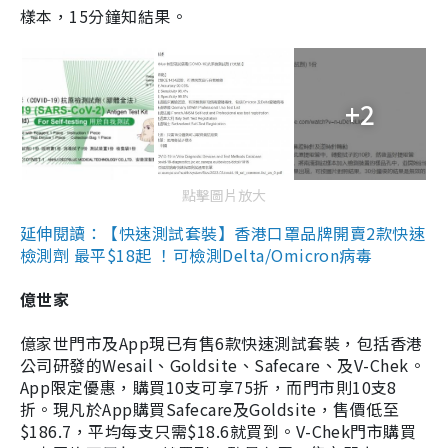
樣本，15分鐘知結果。
+2
點擊圖片放大
延伸閱讀：【快速測試套裝】香港口罩品牌開賣2款快速
檢測劑 最平$18起 ！可檢測Delta/Omicron病毒
億世家
億家世門市及App現已有售6款快速測試套裝，包括香港
公司研發的Wesail、Goldsite、Safecare、及V-Chek。
App限定優惠，購買10支可享75折，而門市則10支8
折。現凡於App購買Safecare及Goldsite，售價低至
$186.7，平均每支只需$18.6就買到。V-Chek門市購買