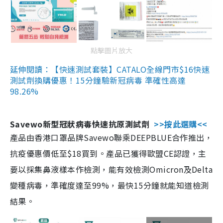
點擊圖片放大
延伸閱讀：【快速測試套裝】CATALO全線門市$16快速
測試劑換購優惠！15分鐘驗新冠病毒 準確性高達
98.26%
Savewo新型冠狀病毒快速抗原測試劑
>>按此選購<<
產品由香港口罩品牌Savewo聯乘DEEPBLUE合作推出，
抗疫優惠價低至$18買到。產品已獲得歐盟CE認證，主
要以採集鼻液樣本作檢測，能有效檢測Omicron及Delta
變種病毒，準確度達至99%，最快15分鐘就能知道檢測
結果。