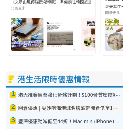
（文章由風傳媒授權轉載） 準備前往韓國旅遊的民眾，近期要特別留
夏天其中一種時
閱讀更多
閱讀更多
港生活限時優惠情報
1
港大推賽馬會強化骨骼計劃！$100骨質密度X光檢查 完成免費運動訓練送超市禮券！附參加資格
2
開倉優惠 | 尖沙咀海港城名牌波鞋開倉低至1折！On鞋$899起／Joy&Peace鞋履$98起
3
豐澤優惠勁減低至44折！Mac mini/iPhone17Pro大減價！廚房家電$220起