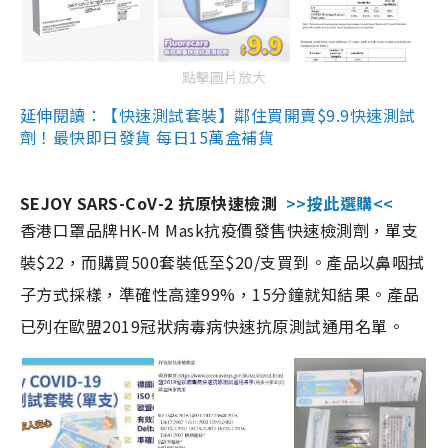
點擊圖片放大
延伸閱讀：【快速測試套裝】鄰住買開賣$9.9快速測試
劑！最快即日發貨 每日15萬盒補貨
SEJOY SARS-CoV-2 抗原快速檢測
>>按此選購<<
香港口罩品牌HK-M Mask抗疫價發售快速檢測劑，單支
裝$22，而購買500套裝低至$20/支買到。產品以鼻咽拭
子方式採樣，準確性高達99%，15分鐘就知結果。產品
已列在歐盟2019冠狀病毒病快速抗原測試通用名單。