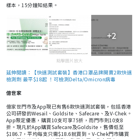
樣本，15分鐘知結果。
+2
點擊圖片放大
延伸閱讀：【快速測試套裝】香港口罩品牌開賣2款快速
檢測劑 最平$18起 ！可檢測Delta/Omicron病毒
億世家
億家世門市及App現已有售6款快速測試套裝，包括香港
公司研發的Wesail、Goldsite、Safecare、及V-Chek。
App限定優惠，購買10支可享75折，而門市則10支8
折。現凡於App購買Safecare及Goldsite，售價低至
$186.7，平均每支只需$18.6就買到。V-Chek門市購買