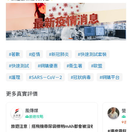
著數
疫情
新冠肺炎
快速測試套裝
快速測試
網購優惠
衞生署
歐盟
護理
SARS－CoV－2
冠狀病毒
網購平台
更多真實評價
風傳媒
營養教
旅遊攻略
生
香港
旅遊注意｜搭飛機帶尿袋標明mAh都會被沒收😱出發前切記檢查「1
#連皮帶籽都