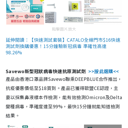
點擊圖片放大
延伸閱讀：【快速測試套裝】CATALO全線門市$16快速
測試劑換購優惠！15分鐘驗新冠病毒 準確性高達
98.26%
Savewo新型冠狀病毒快速抗原測試劑
>>按此選購<<
產品由香港口罩品牌Savewo聯乘DEEPBLUE合作推出，
抗疫優惠價低至$18買到。產品已獲得歐盟CE認證，主
要以採集鼻液樣本作檢測，能有效檢測Omicron及Delta
變種病毒，準確度達至99%，最快15分鐘就能知道檢測
結果。