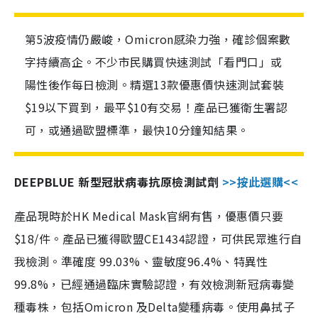
第5波疫情仍嚴峻，Omicron感染力強，確診個案數
字持續高企。不少市民購買快速測試「看門口」或
陽性後作每日檢測。精選13款優惠價快速測試套裝
$19以下買到，最平$10有交易！產品已獲衛生署認
可，或通過歐盟標準，最快10分鐘知結果。
DEEPBLUE 新型冠狀病毒抗原檢測試劑
>>按此選購<<
產品現時於HK Medical Mask官網有售，優惠價只要
$18/件。產品已獲得歐盟CE1434認證，可供民眾進行自
我檢測。準確度 99.03%、靈敏度96.4%、特異性
99.8%，已經通過臨床實驗認證，有效檢測新冠病毒變
種毒株，包括Omicron 及Delta變種病毒。使用鼻拭子