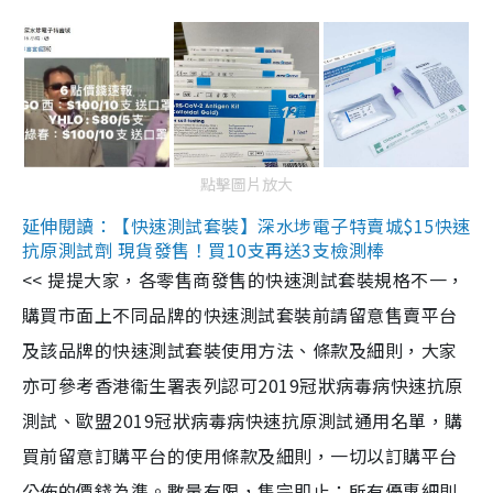
點擊圖片放大
延伸閱讀：【快速測試套裝】深水埗電子特賣城$15快速
抗原測試劑 現貨發售！買10支再送3支檢測棒
<< 提提大家，各零售商發售的快速測試套裝規格不一，
購買市面上不同品牌的快速測試套裝前請留意售賣平台
及該品牌的快速測試套裝使用方法、條款及細則，大家
亦可參考香港衞生署表列認可2019冠狀病毒病快速抗原
測試、歐盟2019冠狀病毒病快速抗原測試通用名單，購
買前留意訂購平台的使用條款及細則，一切以訂購平台
公佈的價錢為準。數量有限，售完即止；所有優惠細則