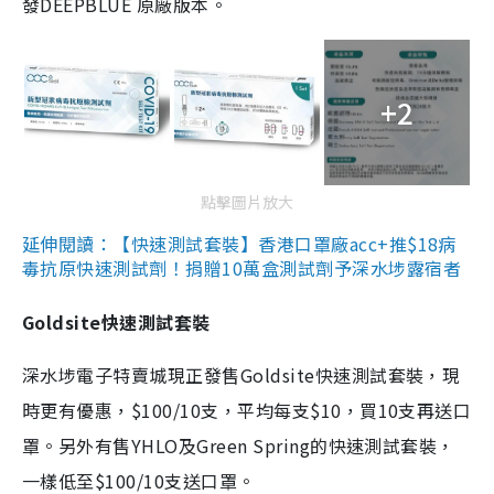
發DEEPBLUE 原廠版本。
+2
點擊圖片放大
延伸閱讀：【快速測試套裝】香港口罩廠acc+推$18病
毒抗原快速測試劑！捐贈10萬盒測試劑予深水埗露宿者
Goldsite快速測試套裝
深水埗電子特賣城現正發售Goldsite快速測試套裝，現
時更有優惠，$100/10支，平均每支$10，買10支再送口
罩。另外有售YHLO及Green Spring的快速測試套裝，
一樣低至$100/10支送口罩。