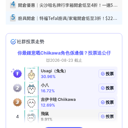
4
開倉優惠｜尖沙咀名牌行李箱開倉低至4折！一連5日 American Tourister/ace./Hallmark $200起！
5
廚具開倉｜特福Tefal廚具/家電開倉低至3折！$220起買平底鍋/炒鑊/湯煲！電飯煲/吸塵機/燙斗$418起