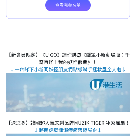
【新會員限定】《U GO》請你睇👹《蠟筆小新劇場版：千
奇百怪！我的妖怪假期》！
↓一齊睇下小新同妖怪朋友們點樣聯手拯救屋企人啦↓
【送您🐯】韓國超人氣文創品牌MUZIK TIGER 冰感風扇！
↓將萌虎嘅慵懶療癒帶返屋企↓