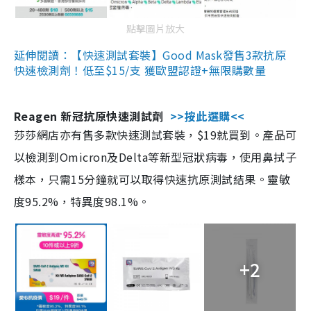
點擊圖片放大
延伸閱讀：【快速測試套裝】Good Mask發售3款抗原
快速檢測劑！低至$15/支 獲歐盟認證+無限購數量
Reagen 新冠抗原快速測試劑
>>按此選購<<
莎莎網店亦有售多款快速測試套裝，$19就買到。產品可
以檢測到Omicron及Delta等新型冠狀病毒，使用鼻拭子
樣本，只需15分鐘就可以取得快速抗原測試結果。靈敏
度95.2%，特異度98.1%。
+2