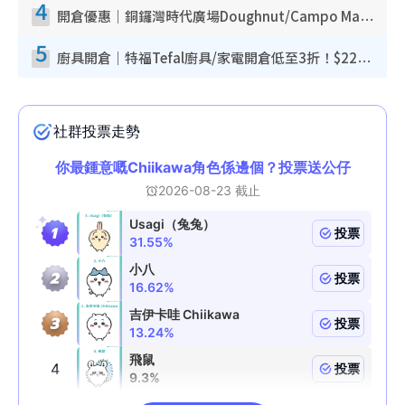
4
開倉優惠｜銅鑼灣時代廣場Doughnut/Campo Marzio開倉低至1折！背囊、書包、手袋劈價$200起
5
廚具開倉｜特福Tefal廚具/家電開倉低至3折！$220起買平底鍋/炒鑊/湯煲！電飯煲/吸塵機/燙斗$418起