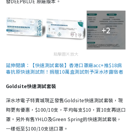
發DEEPBLUE 原廠版本。
+2
點擊圖片放大
延伸閱讀：【快速測試套裝】香港口罩廠acc+推$18病
毒抗原快速測試劑！捐贈10萬盒測試劑予深水埗露宿者
Goldsite快速測試套裝
深水埗電子特賣城現正發售Goldsite快速測試套裝，現
時更有優惠，$100/10支，平均每支$10，買10支再送口
罩。另外有售YHLO及Green Spring的快速測試套裝，
一樣低至$100/10支送口罩。