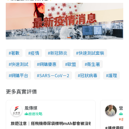
著數
疫情
新冠肺炎
快速測試套裝
快速測試
網購優惠
歐盟
衞生署
網購平台
SARS－CoV－2
冠狀病毒
護理
更多真實評價
風傳媒
營養教
旅遊攻略
生
香港
旅遊注意｜搭飛機帶尿袋標明mAh都會被沒收😱出發前切記檢查「1
#連皮帶籽都