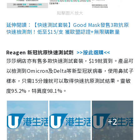
點擊圖片放大
延伸閱讀：【快速測試套裝】Good Mask發售3款抗原
快速檢測劑！低至$15/支 獲歐盟認證+無限購數量
Reagen 新冠抗原快速測試劑
>>按此選購<<
莎莎網店亦有售多款快速測試套裝，$19就買到。產品可
以檢測到Omicron及Delta等新型冠狀病毒，使用鼻拭子
樣本，只需15分鐘就可以取得快速抗原測試結果。靈敏
度95.2%，特異度98.1%。
+2