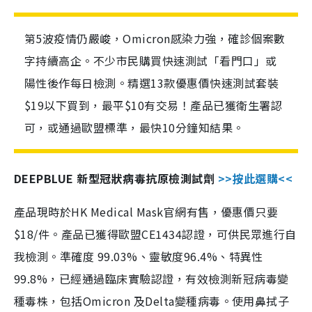
第5波疫情仍嚴峻，Omicron感染力強，確診個案數
字持續高企。不少市民購買快速測試「看門口」或
陽性後作每日檢測。精選13款優惠價快速測試套裝
$19以下買到，最平$10有交易！產品已獲衛生署認
可，或通過歐盟標準，最快10分鐘知結果。
DEEPBLUE 新型冠狀病毒抗原檢測試劑
>>按此選購<<
產品現時於HK Medical Mask官網有售，優惠價只要
$18/件。產品已獲得歐盟CE1434認證，可供民眾進行自
我檢測。準確度 99.03%、靈敏度96.4%、特異性
99.8%，已經通過臨床實驗認證，有效檢測新冠病毒變
種毒株，包括Omicron 及Delta變種病毒。使用鼻拭子