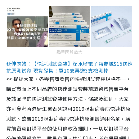
點擊圖片放大
延伸閱讀：【快速測試套裝】深水埗電子特賣城$15快速
抗原測試劑 現貨發售！買10支再送3支檢測棒
<< 提提大家，各零售商發售的快速測試套裝規格不一，
購買市面上不同品牌的快速測試套裝前請留意售賣平台
及該品牌的快速測試套裝使用方法、條款及細則，大家
亦可參考香港衞生署表列認可2019冠狀病毒病快速抗原
測試、歐盟2019冠狀病毒病快速抗原測試通用名單，購
買前留意訂購平台的使用條款及細則，一切以訂購平台
公佈的價錢為準。數量有限，售完即止；所有優惠細則