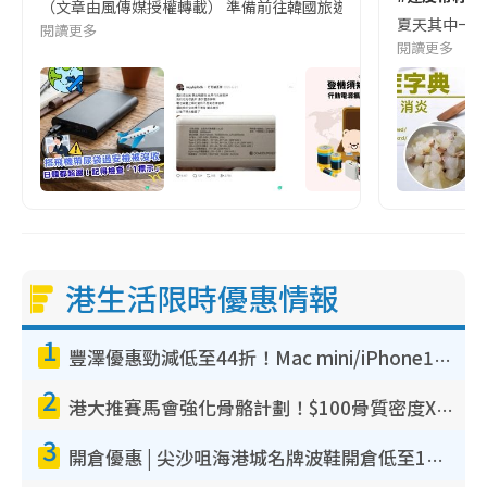
（文章由風傳媒授權轉載） 準備前往韓國旅遊的民眾，近期要特別留
夏天其中一種時
閱讀更多
閱讀更多
港生活限時優惠情報
1
豐澤優惠勁減低至44折！Mac mini/iPhone17Pro大減價！廚房家電$220起
2
港大推賽馬會強化骨骼計劃！$100骨質密度X光檢查 完成免費運動訓練送超市禮券！附參加資格
3
開倉優惠 | 尖沙咀海港城名牌波鞋開倉低至1折！On鞋$899起／Joy&Peace鞋履$98起