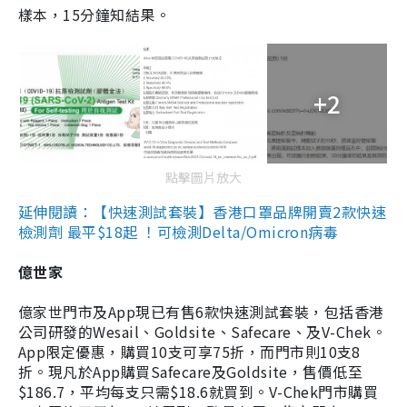
樣本，15分鐘知結果。
+2
點擊圖片放大
延伸閱讀：【快速測試套裝】香港口罩品牌開賣2款快速
檢測劑 最平$18起 ！可檢測Delta/Omicron病毒
億世家
億家世門市及App現已有售6款快速測試套裝，包括香港
公司研發的Wesail、Goldsite、Safecare、及V-Chek。
App限定優惠，購買10支可享75折，而門市則10支8
折。現凡於App購買Safecare及Goldsite，售價低至
$186.7，平均每支只需$18.6就買到。V-Chek門市購買