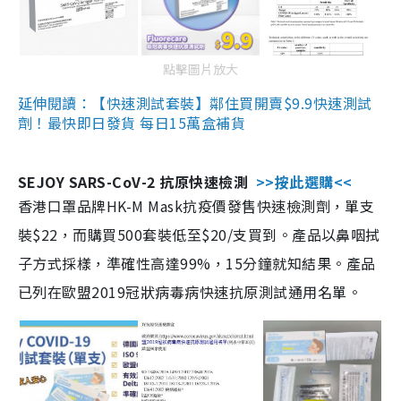
點擊圖片放大
延伸閱讀：【快速測試套裝】鄰住買開賣$9.9快速測試
劑！最快即日發貨 每日15萬盒補貨
SEJOY SARS-CoV-2 抗原快速檢測
>>按此選購<<
香港口罩品牌HK-M Mask抗疫價發售快速檢測劑，單支
裝$22，而購買500套裝低至$20/支買到。產品以鼻咽拭
子方式採樣，準確性高達99%，15分鐘就知結果。產品
已列在歐盟2019冠狀病毒病快速抗原測試通用名單。