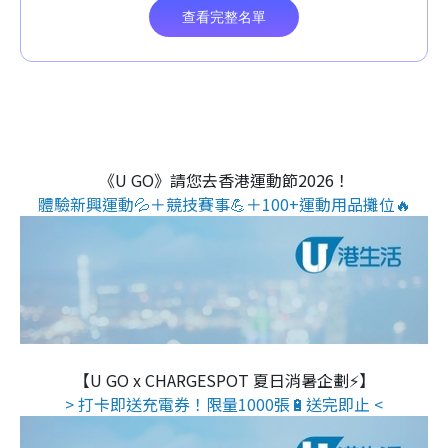
《U GO》請您去香港運動節2026！
體驗新興運動💦＋競技賽事💪＋100+運動用品攤位🔥
【U GO x CHARGESPOT 夏日消暑企劃⚡】
> 打卡即送充電券！限量1000張🔋送完即止 <