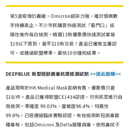
第5波疫情仍嚴峻，Omicron感染力強，確診個案數
字持續高企。不少市民購買快速測試「看門口」或
陽性後作每日檢測。精選13款優惠價快速測試套裝
$19以下買到，最平$10有交易！產品已獲衛生署認
可，或通過歐盟標準，最快10分鐘知結果。
DEEPBLUE 新型冠狀病毒抗原檢測試劑
>>按此選購<<
產品現時於HK Medical Mask官網有售，優惠價只要
$18/件。產品已獲得歐盟CE1434認證，可供民眾進行自
我檢測。準確度 99.03%、靈敏度96.4%、特異性
99.8%，已經通過臨床實驗認證，有效檢測新冠病毒變
種毒株，包括Omicron 及Delta變種病毒。使用鼻拭子