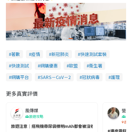
著數
疫情
新冠肺炎
快速測試套裝
快速測試
網購優惠
歐盟
衞生署
網購平台
SARS－CoV－2
冠狀病毒
護理
更多真實評價
風傳媒
營養教
旅遊攻略
生
香港
旅遊注意｜搭飛機帶尿袋標明mAh都會被沒收😱出發前切記檢查「1
#連皮帶籽都