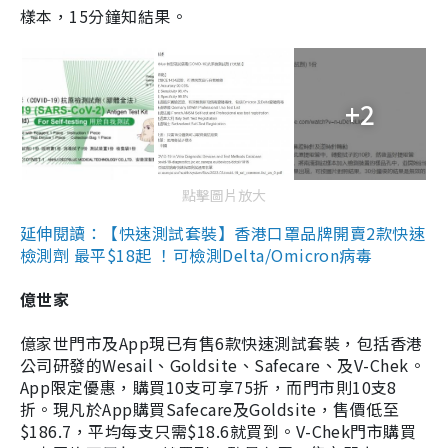
樣本，15分鐘知結果。
+2
點擊圖片放大
延伸閱讀：【快速測試套裝】香港口罩品牌開賣2款快速
檢測劑 最平$18起 ！可檢測Delta/Omicron病毒
億世家
億家世門市及App現已有售6款快速測試套裝，包括香港
公司研發的Wesail、Goldsite、Safecare、及V-Chek。
App限定優惠，購買10支可享75折，而門市則10支8
折。現凡於App購買Safecare及Goldsite，售價低至
$186.7，平均每支只需$18.6就買到。V-Chek門市購買