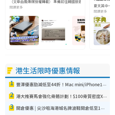
（文章由風傳媒授權轉載） 準備前往韓國旅遊的民眾，近期要特別留
夏天其中一種時
閱讀更多
閱讀更多
港生活限時優惠情報
1
豐澤優惠勁減低至44折！Mac mini/iPhone17Pro大減價！廚房家電$220起
2
港大推賽馬會強化骨骼計劃！$100骨質密度X光檢查 完成免費運動訓練送超市禮券！附參加資格
3
開倉優惠 | 尖沙咀海港城名牌波鞋開倉低至1折！On鞋$899起／Joy&Peace鞋履$98起