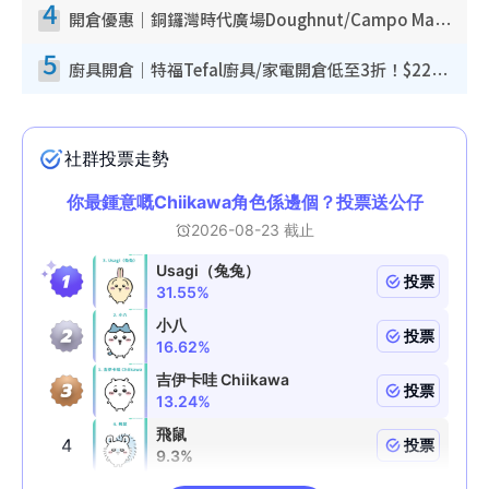
4
開倉優惠｜銅鑼灣時代廣場Doughnut/Campo Marzio開倉低至1折！背囊、書包、手袋劈價$200起
5
廚具開倉｜特福Tefal廚具/家電開倉低至3折！$220起買平底鍋/炒鑊/湯煲！電飯煲/吸塵機/燙斗$418起