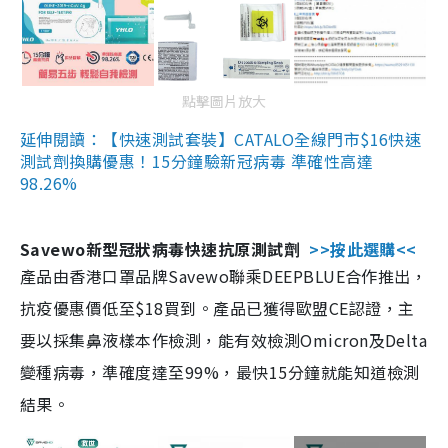
點擊圖片放大
延伸閱讀：【快速測試套裝】CATALO全線門市$16快速
測試劑換購優惠！15分鐘驗新冠病毒 準確性高達
98.26%
Savewo新型冠狀病毒快速抗原測試劑
>>按此選購<<
產品由香港口罩品牌Savewo聯乘DEEPBLUE合作推出，
抗疫優惠價低至$18買到。產品已獲得歐盟CE認證，主
要以採集鼻液樣本作檢測，能有效檢測Omicron及Delta
變種病毒，準確度達至99%，最快15分鐘就能知道檢測
結果。