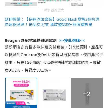
點擊圖片放大
延伸閱讀：【快速測試套裝】Good Mask發售3款抗原
快速檢測劑！低至$15/支 獲歐盟認證+無限購數量
Reagen 新冠抗原快速測試劑
>>按此選購<<
莎莎網店亦有售多款快速測試套裝，$19就買到。產品可
以檢測到Omicron及Delta等新型冠狀病毒，使用鼻拭子
樣本，只需15分鐘就可以取得快速抗原測試結果。靈敏
度95.2%，特異度98.1%。
+2