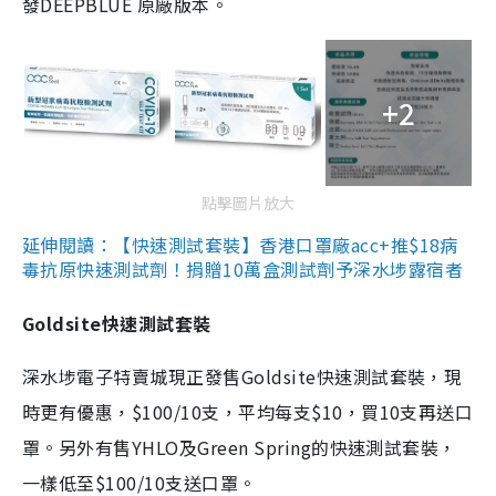
發DEEPBLUE 原廠版本。
+2
點擊圖片放大
延伸閱讀：【快速測試套裝】香港口罩廠acc+推$18病
毒抗原快速測試劑！捐贈10萬盒測試劑予深水埗露宿者
Goldsite快速測試套裝
深水埗電子特賣城現正發售Goldsite快速測試套裝，現
時更有優惠，$100/10支，平均每支$10，買10支再送口
罩。另外有售YHLO及Green Spring的快速測試套裝，
一樣低至$100/10支送口罩。