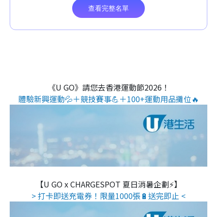
《U GO》請您去香港運動節2026！
體驗新興運動💦＋競技賽事💪＋100+運動用品攤位🔥
【U GO x CHARGESPOT 夏日消暑企劃⚡】
> 打卡即送充電券！限量1000張🔋送完即止 <