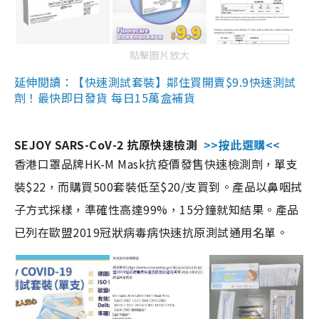
點擊圖片放大
延伸閱讀：【快速測試套裝】鄰住買開賣$9.9快速測試
劑！最快即日發貨 每日15萬盒補貨
SEJOY SARS-CoV-2 抗原快速檢測
>>按此選購<<
香港口罩品牌HK-M Mask抗疫價發售快速檢測劑，單支
裝$22，而購買500套裝低至$20/支買到。產品以鼻咽拭
子方式採樣，準確性高達99%，15分鐘就知結果。產品
已列在歐盟2019冠狀病毒病快速抗原測試通用名單。