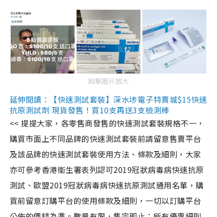
點擊圖片放大
延伸閱讀：【快速測試套裝】深水埗電子特賣城$15快速
抗原測試劑 現貨發售！買10支再送3支檢測棒
<< 提提大家，各零售商發售的快速測試套裝規格不一，
購買市面上不同品牌的快速測試套裝前請留意售賣平台
及該品牌的快速測試套裝使用方法、條款及細則，大家
亦可參考香港衞生署表列認可2019冠狀病毒病快速抗原
測試、歐盟2019冠狀病毒病快速抗原測試通用名單，購
買前留意訂購平台的使用條款及細則，一切以訂購平台
公佈的價錢為準。數量有限，售完即止；所有優惠細則