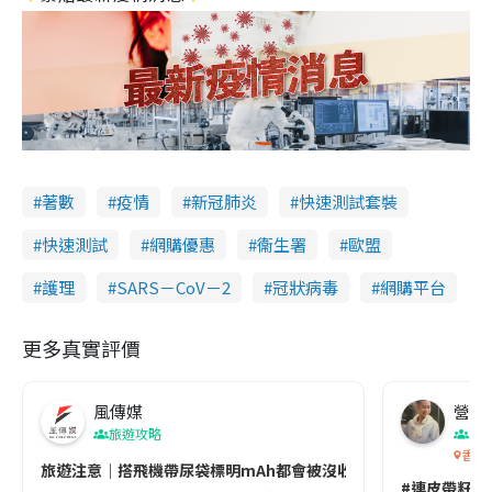
著數
疫情
新冠肺炎
快速測試套裝
快速測試
網購優惠
衞生署
歐盟
護理
SARS－CoV－2
冠狀病毒
網購平台
更多真實評價
風傳媒
營養教
旅遊攻略
生
香港
旅遊注意｜搭飛機帶尿袋標明mAh都會被沒收😱出發前切記檢查「1
#連皮帶籽都