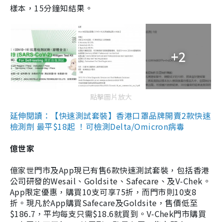
樣本，15分鐘知結果。
+2
點擊圖片放大
延伸閱讀：【快速測試套裝】香港口罩品牌開賣2款快速
檢測劑 最平$18起 ！可檢測Delta/Omicron病毒
億世家
億家世門市及App現已有售6款快速測試套裝，包括香港
公司研發的Wesail、Goldsite、Safecare、及V-Chek。
App限定優惠，購買10支可享75折，而門市則10支8
折。現凡於App購買Safecare及Goldsite，售價低至
$186.7，平均每支只需$18.6就買到。V-Chek門市購買