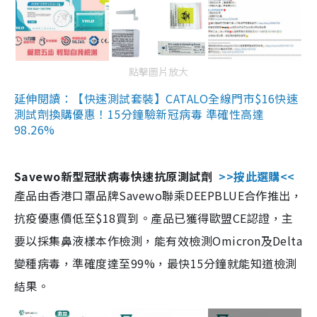
點擊圖片放大
延伸閱讀：【快速測試套裝】CATALO全線門市$16快速
測試劑換購優惠！15分鐘驗新冠病毒 準確性高達
98.26%
Savewo新型冠狀病毒快速抗原測試劑
>>按此選購<<
產品由香港口罩品牌Savewo聯乘DEEPBLUE合作推出，
抗疫優惠價低至$18買到。產品已獲得歐盟CE認證，主
要以採集鼻液樣本作檢測，能有效檢測Omicron及Delta
變種病毒，準確度達至99%，最快15分鐘就能知道檢測
結果。