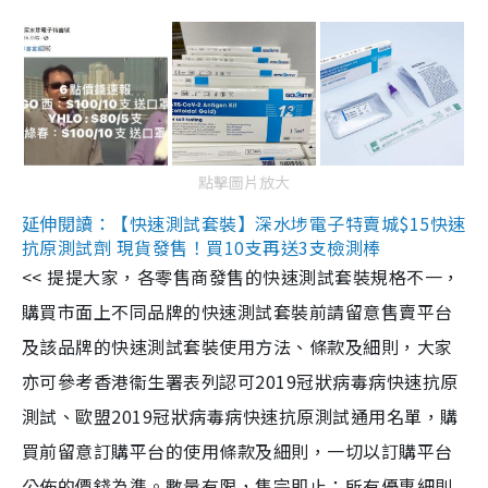
點擊圖片放大
延伸閱讀：【快速測試套裝】深水埗電子特賣城$15快速
抗原測試劑 現貨發售！買10支再送3支檢測棒
<< 提提大家，各零售商發售的快速測試套裝規格不一，
購買市面上不同品牌的快速測試套裝前請留意售賣平台
及該品牌的快速測試套裝使用方法、條款及細則，大家
亦可參考香港衞生署表列認可2019冠狀病毒病快速抗原
測試、歐盟2019冠狀病毒病快速抗原測試通用名單，購
買前留意訂購平台的使用條款及細則，一切以訂購平台
公佈的價錢為準。數量有限，售完即止；所有優惠細則