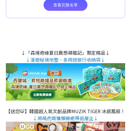
↓「森境奇緣夏日異想尋龍記」限定精品↓
↓漫遊秘境地墊、多用途旅行收納袋↓
【送您🐯】韓國超人氣文創品牌MUZIK TIGER 冰感風扇！
↓將萌虎嘅慵懶療癒帶返屋企↓