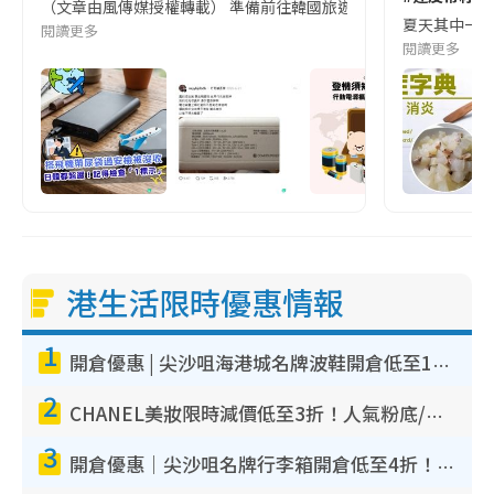
（文章由風傳媒授權轉載） 準備前往韓國旅遊的民眾，近期要特別留
夏天其中一種時
閱讀更多
閱讀更多
港生活限時優惠情報
1
開倉優惠 | 尖沙咀海港城名牌波鞋開倉低至1折！On鞋$899起／Joy&Peace鞋履$98起
2
CHANEL美妝限時減價低至3折！人氣粉底/唇膏/精華液低至$275！COCO香水都有平
3
開倉優惠｜尖沙咀名牌行李箱開倉低至4折！一連5日 American Tourister/ace./Hallmark $200起！