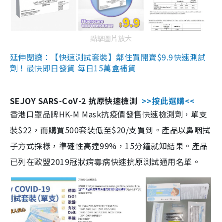
點擊圖片放大
延伸閱讀：【快速測試套裝】鄰住買開賣$9.9快速測試
劑！最快即日發貨 每日15萬盒補貨
SEJOY SARS-CoV-2 抗原快速檢測
>>按此選購<<
香港口罩品牌HK-M Mask抗疫價發售快速檢測劑，單支
裝$22，而購買500套裝低至$20/支買到。產品以鼻咽拭
子方式採樣，準確性高達99%，15分鐘就知結果。產品
已列在歐盟2019冠狀病毒病快速抗原測試通用名單。