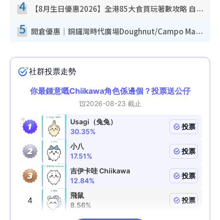
4
【8月生日優惠2026】全港85大食買玩著數攻略 自助餐/火鍋放題同行免費＋誠品/DONKI送現金券
5
開倉優惠｜銅鑼灣時代廣場Doughnut/Campo Marzio開倉低至1折！背囊、書包、手袋劈價$200起