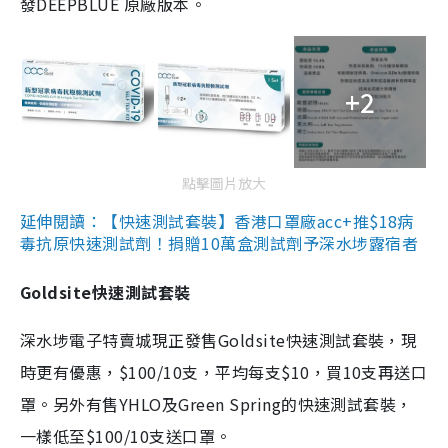
發DEEPBLUE 原廠版本。
+2
點擊圖片放大
延伸閱讀：【快速測試套裝】香港口罩廠acc+推$18病
毒抗原快速測試劑！捐贈10萬盒測試劑予深水埗露宿者
Goldsite快速測試套裝
深水埗電子特賣城現正發售Goldsite快速測試套裝，現
時更有優惠，$100/10支，平均每支$10，買10支再送口
罩。另外有售YHLO及Green Spring的快速測試套裝，
一樣低至$100/10支送口罩。