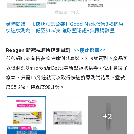
點擊圖片放大
延伸閱讀：【快速測試套裝】Good Mask發售3款抗原
快速檢測劑！低至$15/支 獲歐盟認證+無限購數量
Reagen 新冠抗原快速測試劑
>>按此選購<<
莎莎網店亦有售多款快速測試套裝，$19就買到。產品可
以檢測到Omicron及Delta等新型冠狀病毒，使用鼻拭子
樣本，只需15分鐘就可以取得快速抗原測試結果。靈敏
度95.2%，特異度98.1%。
+2