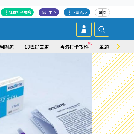
社群打卡攻略
商戶中心
下載 App
繁
简
周圍遊
18區好去處
香港打卡攻略
主題特集