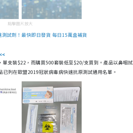
點擊圖片放大
速測試劑！最快即日發貨 每日15萬盒補貨
<<
，單支裝$22，而購買500套裝低至$20/支買到。產品以鼻咽
品已列在歐盟2019冠狀病毒病快速抗原測試通用名單。