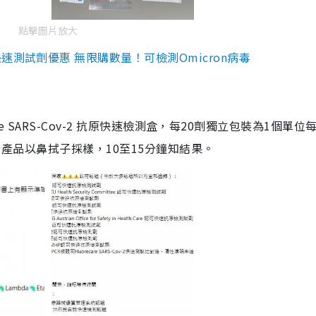
點擊圖片放大
測試劑優惠 無限購數量！可檢測Omicron病毒
are SARS-Cov-2 抗原快速檢測盒，每20劑獨立包裝為1個單位
5。產品以鼻拭子採樣，10至15分鐘知結果。