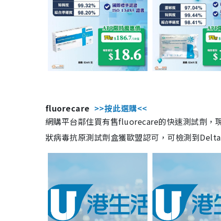
fluorecare
>>按此選購<<
網購平台鄰住買有售fluorecare的快速測試
狀病毒抗原測試劑盒獲歐盟認可，可檢測到Delta及