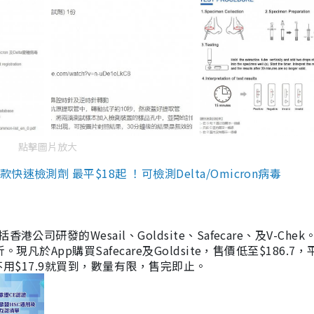
點擊圖片放大
檢測劑 最平$18起 ！可檢測Delta/Omicron病毒
研發的Wesail、Goldsite、Safecare、及V-Chek。
凡於App購買Safecare及Goldsite，售價低至$186.7
均不用$17.9就買到，數量有限，售完即止。