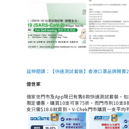
延伸閱讀：【快速測試套裝】香港口罩品牌開賣2款快速
億世家
億家世門市及App現已有售6款快速測試套裝，包括香港公司
限定優惠，購買10支可享75折，而門市則10支8折。現
支只需$18.6就買到。V-Chek門市購買一支平