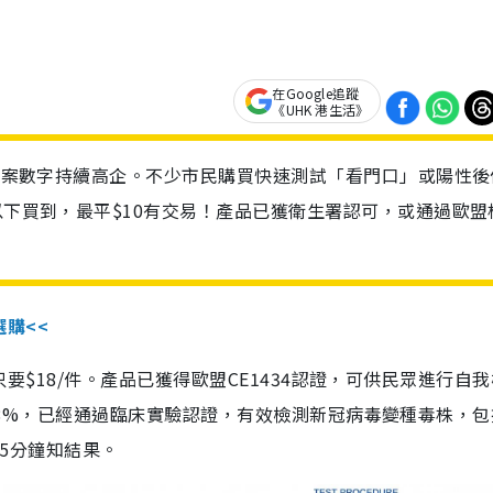
在Google追蹤
《UHK 港生活》
診個案數字持續高企。不少市民購買快速測試「看門口」或陽性後
以下買到，最平$10有交易！產品已獲衛生署認可，或通過歐盟
選購<<
惠價只要$18/件。產品已獲得歐盟CE1434認證，可供民眾進行自
性99.8%，已經通過臨床實驗認證，有效檢測新冠病毒變種毒株，
，15分鐘知結果。