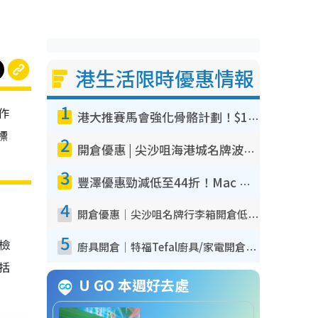
港生活限時優惠情報
1
作
港大推賽馬會強化骨骼計劃！$100骨質密度X光檢查 完成免費運動訓練送超市禮券！附參加資格
標
2
開倉優惠 | 尖沙咀海港城名牌波鞋開倉低至1折！On鞋$899起／Joy&Peace鞋履$98起
3
豐澤優惠勁減低至44折！Mac mini/iPhone17Pro大減價！廚房家電$220起
4
開倉優惠｜尖沙咀名牌行李箱開倉低至4折！一連5日 American Tourister/ace./Hallmark $200起！
5
我檢
廚具開倉｜特福Tefal廚具/家電開倉低至3折！$220起買平底鍋/炒鑊/湯煲！電飯煲/吸塵機/燙斗$418起
包括
U GO 本週好去處