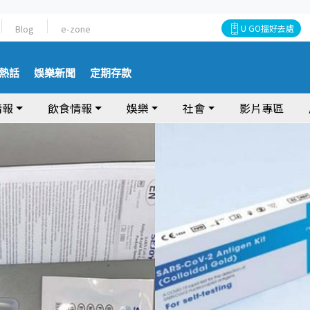
Blog
e-zone
U GO搵好去處
熱話
娛樂新聞
定期存款
情報
飲食情報
娛樂
社會
影片專區