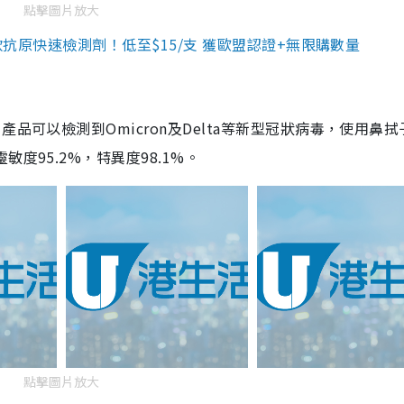
點擊圖片放大
3款抗原快速檢測劑！低至$15/支 獲歐盟認證+無限購數量
品可以檢測到Omicron及Delta等新型冠狀病毒，使用鼻拭
度95.2%，特異度98.1%。
點擊圖片放大