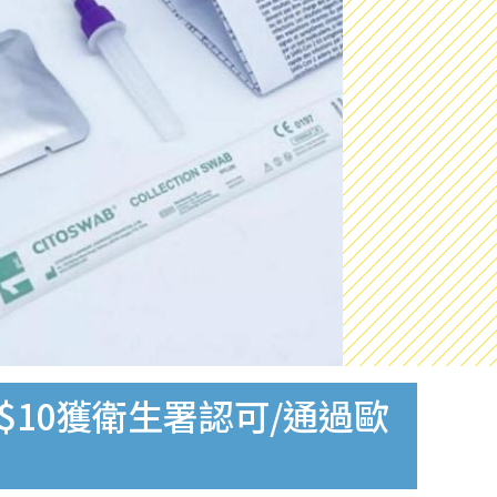
$10獲衛生署認可/通過歐