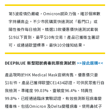
第5波疫情仍嚴峻，Omicron感染力強，確診個案數
字持續高企。不少市民購買快速測試「看門口」或
陽性後作每日檢測。精選13款優惠價快速測試套裝
$19以下買到，最平$10有交易！產品已獲衛生署認
可，或通過歐盟標準，最快10分鐘知結果。
DEEPBLUE 新型冠狀病毒抗原檢測試劑
>>按此選購<<
產品現時於HK Medical Mask官網有售，優惠價只要
$18/件。產品已獲得歐盟CE1434認證，可供民眾進行自
我檢測。準確度 99.03%、靈敏度96.4%、特異性
99.8%，已經通過臨床實驗認證，有效檢測新冠病毒變
種毒株，包括Omicron 及Delta變種病毒。使用鼻拭子