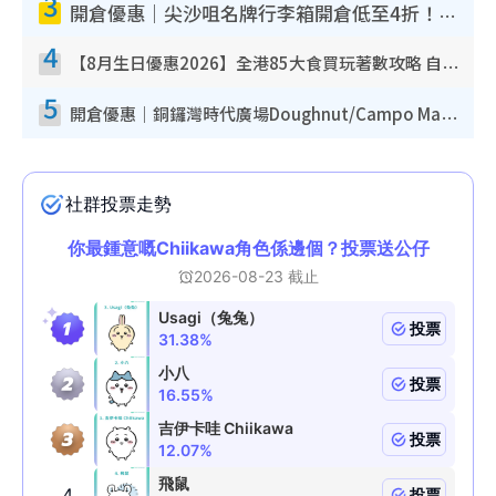
3
開倉優惠｜尖沙咀名牌行李箱開倉低至4折！一連5日 American Tourister/ace./Hallmark $200起！
4
【8月生日優惠2026】全港85大食買玩著數攻略 自助餐/火鍋放題同行免費＋誠品/DONKI送現金券
5
開倉優惠｜銅鑼灣時代廣場Doughnut/Campo Marzio開倉低至1折！背囊、書包、手袋劈價$200起