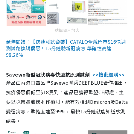
點擊圖片放大
延伸閱讀：【快速測試套裝】CATALO全線門市$16快速
測試劑換購優惠！15分鐘驗新冠病毒 準確性高達
98.26%
Savewo新型冠狀病毒快速抗原測試劑
>>按此選購<<
產品由香港口罩品牌Savewo聯乘DEEPBLUE合作推出，
抗疫優惠價低至$18買到。產品已獲得歐盟CE認證，主
要以採集鼻液樣本作檢測，能有效檢測Omicron及Delta
變種病毒，準確度達至99%，最快15分鐘就能知道檢測
結果。