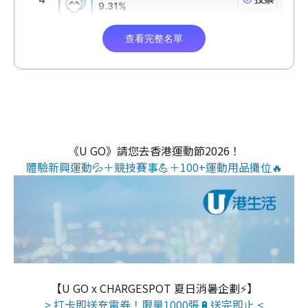
《U GO》請您去香港運動節2026！
體驗新興運動💦＋競技賽事💪＋100+運動用品攤位🔥
【U GO x CHARGESPOT 夏日消暑企劃⚡】
> 打卡即送充電券！限量1000張🔋送完即止 <