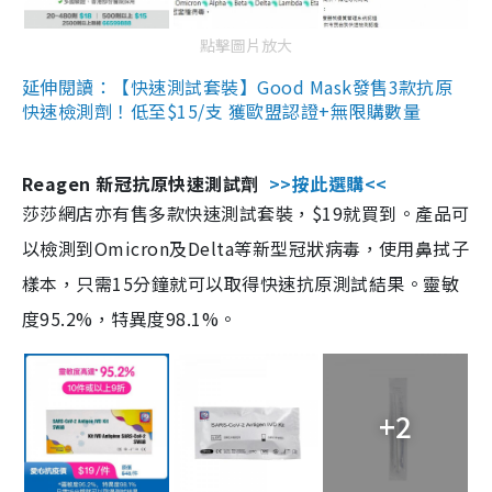
點擊圖片放大
延伸閱讀：【快速測試套裝】Good Mask發售3款抗原
快速檢測劑！低至$15/支 獲歐盟認證+無限購數量
Reagen 新冠抗原快速測試劑
>>按此選購<<
莎莎網店亦有售多款快速測試套裝，$19就買到。產品可
以檢測到Omicron及Delta等新型冠狀病毒，使用鼻拭子
樣本，只需15分鐘就可以取得快速抗原測試結果。靈敏
度95.2%，特異度98.1%。
+2