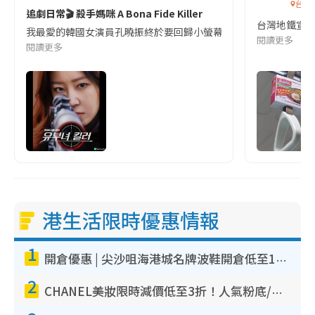
台灣
追劇日常🎬 殺手媽咪 A Bona Fide Killer
台灣地鐵宣
我最愛的韓國女演員孔曉振終於要回歸小螢幕啦!這次的劇本改編自同名
閱讀更多
閱讀更多
港生活限時優惠情報
1
開倉優惠 | 尖沙咀海港城名牌波鞋開倉低至1折！On鞋$899起／Joy&Peace鞋履$98起
2
CHANEL美妝限時減價低至3折！人氣粉底/唇膏/精華液低至$275！COCO香水都有平