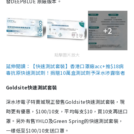
發DEEPBLUE 原廠版本。
+2
點擊圖片放大
延伸閱讀：【快速測試套裝】香港口罩廠acc+推$18病
毒抗原快速測試劑！捐贈10萬盒測試劑予深水埗露宿者
Goldsite快速測試套裝
深水埗電子特賣城現正發售Goldsite快速測試套裝，現
時更有優惠，$100/10支，平均每支$10，買10支再送口
罩。另外有售YHLO及Green Spring的快速測試套裝，
一樣低至$100/10支送口罩。