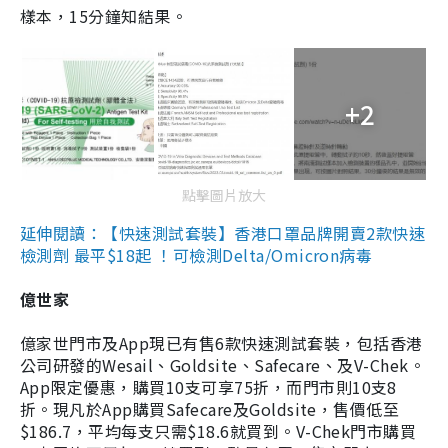
樣本，15分鐘知結果。
+2
點擊圖片放大
延伸閱讀：【快速測試套裝】香港口罩品牌開賣2款快速
檢測劑 最平$18起 ！可檢測Delta/Omicron病毒
億世家
億家世門市及App現已有售6款快速測試套裝，包括香港
公司研發的Wesail、Goldsite、Safecare、及V-Chek。
App限定優惠，購買10支可享75折，而門市則10支8
折。現凡於App購買Safecare及Goldsite，售價低至
$186.7，平均每支只需$18.6就買到。V-Chek門市購買