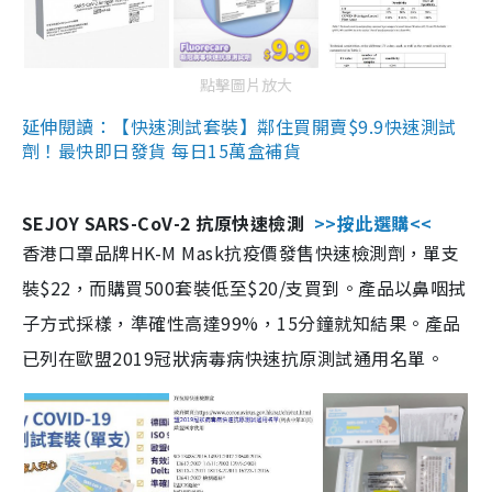
點擊圖片放大
延伸閱讀：【快速測試套裝】鄰住買開賣$9.9快速測試
劑！最快即日發貨 每日15萬盒補貨
SEJOY SARS-CoV-2 抗原快速檢測
>>按此選購<<
香港口罩品牌HK-M Mask抗疫價發售快速檢測劑，單支
裝$22，而購買500套裝低至$20/支買到。產品以鼻咽拭
子方式採樣，準確性高達99%，15分鐘就知結果。產品
已列在歐盟2019冠狀病毒病快速抗原測試通用名單。