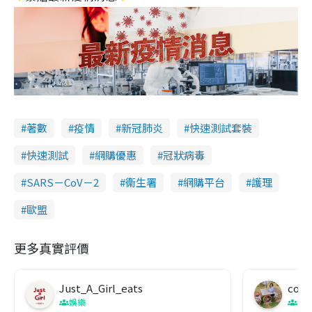
著數
疫情
新冠肺炎
快速測試套裝
快速測試
網購優惠
冠狀病毒
SARS－CoV－2
衞生署
網購平台
護理
歐盟
更多真實評價
Just_A_Girl_eats
co c
娛樂
吹