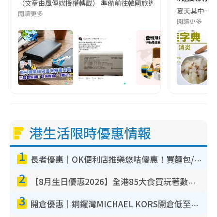
（文章由風傳媒授權轉載） 準備前往韓國旅遊的民眾，近期要特別留
夏天其中一種時
閱讀更多
閱讀更多
港生活限時優惠情報
1
長者優惠｜OK便利店推樂悠咭優惠！買麵包/牛奶/保健品拍卡即減
2
【8月生日優惠2026】全港85大食買玩著數攻略 自助餐/火鍋放題同行免費＋誠品/DONKI送現金券
3
開倉優惠｜銅鑼灣MICHAEL KORS開倉低至17折！直擊$500起買手袋/銀包/鞋款 必買經典Jet Set系列