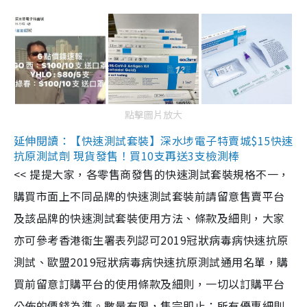
點擊圖片放大
延伸閱讀：【快速測試套裝】深水埗電子特賣城$15快速
抗原測試劑 現貨發售！買10支再送3支檢測棒
<< 提提大家，各零售商發售的快速測試套裝規格不一，
購買市面上不同品牌的快速測試套裝前請留意售賣平台
及該品牌的快速測試套裝使用方法、條款及細則，大家
亦可參考香港衞生署表列認可2019冠狀病毒病快速抗原
測試、歐盟2019冠狀病毒病快速抗原測試通用名單，購
買前留意訂購平台的使用條款及細則，一切以訂購平台
公佈的價錢為準。數量有限，售完即止；所有優惠細則