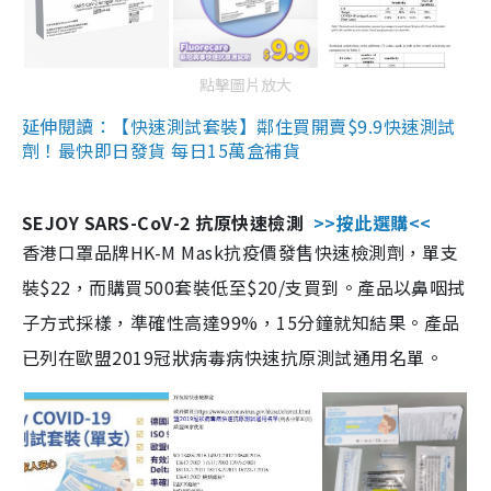
點擊圖片放大
延伸閱讀：【快速測試套裝】鄰住買開賣$9.9快速測試
劑！最快即日發貨 每日15萬盒補貨
SEJOY SARS-CoV-2 抗原快速檢測
>>按此選購<<
香港口罩品牌HK-M Mask抗疫價發售快速檢測劑，單支
裝$22，而購買500套裝低至$20/支買到。產品以鼻咽拭
子方式採樣，準確性高達99%，15分鐘就知結果。產品
已列在歐盟2019冠狀病毒病快速抗原測試通用名單。