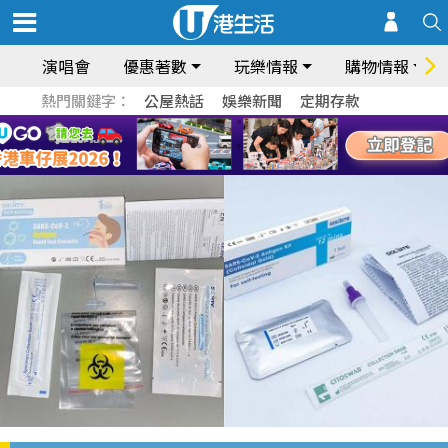
演唱會
優惠著數
玩樂情報
購物情報
熱門關鍵字：
公屋熱話
娛樂新聞
定期存款