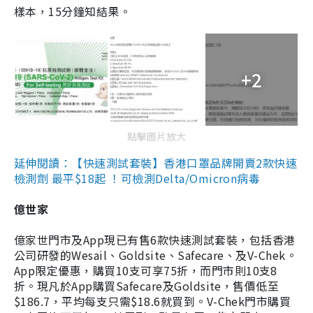
樣本，15分鐘知結果。
+2
點擊圖片放大
延伸閱讀：【快速測試套裝】香港口罩品牌開賣2款快速
檢測劑 最平$18起 ！可檢測Delta/Omicron病毒
億世家
億家世門市及App現已有售6款快速測試套裝，包括香港
公司研發的Wesail、Goldsite、Safecare、及V-Chek。
App限定優惠，購買10支可享75折，而門市則10支8
折。現凡於App購買Safecare及Goldsite，售價低至
$186.7，平均每支只需$18.6就買到。V-Chek門市購買