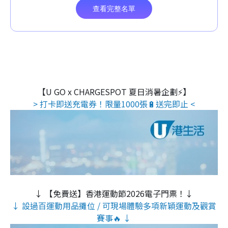
【U GO x CHARGESPOT 夏日消暑企劃⚡】
> 打卡即送充電券！限量1000張🔋送完即止 <
↓ 【免費送】香港運動節2026電子門票！↓
↓ 設過百運動用品攤位 / 可現場體驗多項新穎運動及觀賞
賽事🔥 ↓