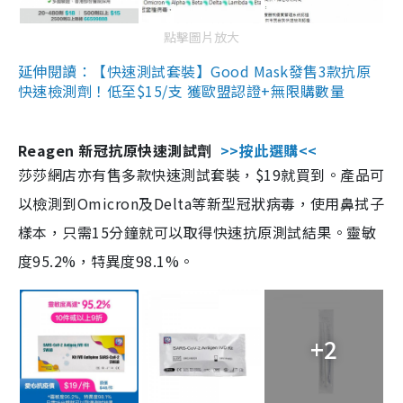
點擊圖片放大
延伸閱讀：【快速測試套裝】Good Mask發售3款抗原
快速檢測劑！低至$15/支 獲歐盟認證+無限購數量
Reagen 新冠抗原快速測試劑
>>按此選購<<
莎莎網店亦有售多款快速測試套裝，$19就買到。產品可
以檢測到Omicron及Delta等新型冠狀病毒，使用鼻拭子
樣本，只需15分鐘就可以取得快速抗原測試結果。靈敏
度95.2%，特異度98.1%。
+2