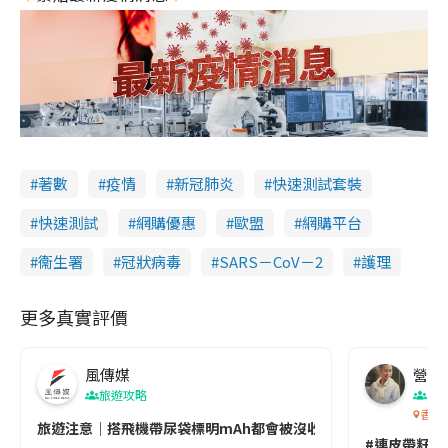
著數
疫情
新冠肺炎
快速測試套裝
快速測試
網購優惠
歐盟
網購平台
衞生署
冠狀病毒
SARS－CoV－2
護理
更多真實評價
風傳媒
營養教
旅遊攻略
生
香港
旅遊注意｜搭飛機帶尿袋標明mAh都會被沒收😱出發前切記檢查「1
#連皮帶籽都