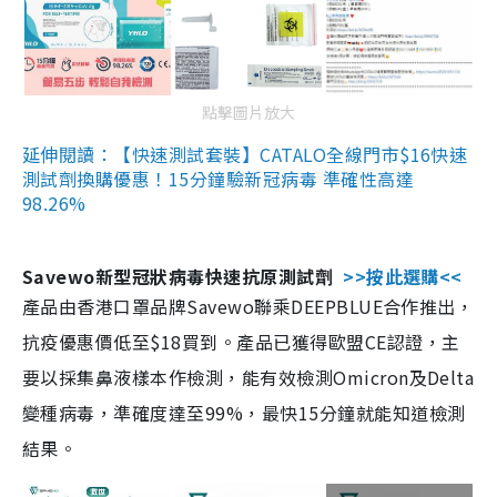
點擊圖片放大
延伸閱讀：【快速測試套裝】CATALO全線門市$16快速
測試劑換購優惠！15分鐘驗新冠病毒 準確性高達
98.26%
Savewo新型冠狀病毒快速抗原測試劑
>>按此選購<<
產品由香港口罩品牌Savewo聯乘DEEPBLUE合作推出，
抗疫優惠價低至$18買到。產品已獲得歐盟CE認證，主
要以採集鼻液樣本作檢測，能有效檢測Omicron及Delta
變種病毒，準確度達至99%，最快15分鐘就能知道檢測
結果。