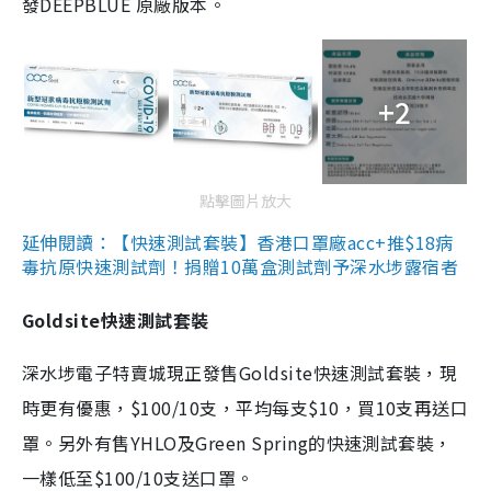
發DEEPBLUE 原廠版本。
+2
點擊圖片放大
延伸閱讀：【快速測試套裝】香港口罩廠acc+推$18病
毒抗原快速測試劑！捐贈10萬盒測試劑予深水埗露宿者
Goldsite快速測試套裝
深水埗電子特賣城現正發售Goldsite快速測試套裝，現
時更有優惠，$100/10支，平均每支$10，買10支再送口
罩。另外有售YHLO及Green Spring的快速測試套裝，
一樣低至$100/10支送口罩。