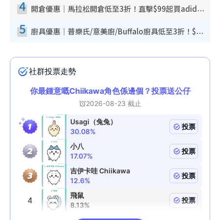
4
開倉優惠｜馬拉松開倉低至3折！直擊$99起買adidas／New Balance／Puma鞋款 STANLEY保溫杯劈價至$119起
5
廚具優惠｜普樂氏/意美廚/Buffalo廚具低至3折！$89起買煎鍋／炒鑊／個人鍋 同場小家電激減至$99起