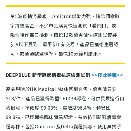
第5波疫情仍嚴峻，Omicron感染力強，確診個案數
字持續高企。不少市民購買快速測試「看門口」或
陽性後作每日檢測。精選13款優惠價快速測試套裝
$19以下買到，最平$10有交易！產品已獲衛生署認
可，或通過歐盟標準，最快10分鐘知結果。
DEEPBLUE 新型冠狀病毒抗原檢測試劑
>>按此選購<<
產品現時於HK Medical Mask官網有售，優惠價只要
$18/件。產品已獲得歐盟CE1434認證，可供民眾進行自
我檢測。準確度 99.03%、靈敏度96.4%、特異性
99.8%，已經通過臨床實驗認證，有效檢測新冠病毒變
種毒株，包括Omicron 及Delta變種病毒。使用鼻拭子