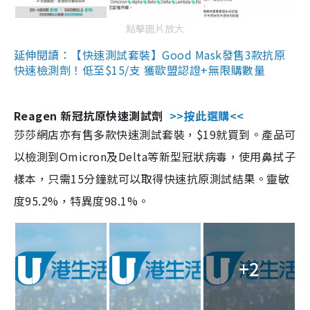
點擊圖片放大
延伸閱讀：【快速測試套裝】Good Mask發售3款抗原
快速檢測劑！低至$15/支 獲歐盟認證+無限購數量
Reagen 新冠抗原快速測試劑
>>按此選購<<
莎莎網店亦有售多款快速測試套裝，$19就買到。產品可
以檢測到Omicron及Delta等新型冠狀病毒，使用鼻拭子
樣本，只需15分鐘就可以取得快速抗原測試結果。靈敏
度95.2%，特異度98.1%。
+2