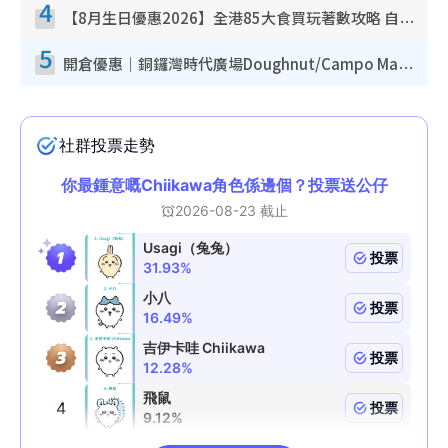
4
【8月生日優惠2026】全港85大食買玩著數攻略 自助餐/火鍋放題同行免費＋誠品/DONKI送現金券
5
開倉優惠｜銅鑼灣時代廣場Doughnut/Campo Marzio開倉低至1折！背囊、書包、手袋劈價$200起