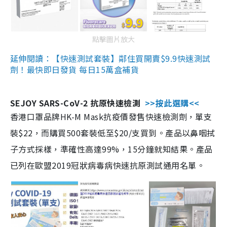
點擊圖片放大
延伸閱讀：【快速測試套裝】鄰住買開賣$9.9快速測試
劑！最快即日發貨 每日15萬盒補貨
SEJOY SARS-CoV-2 抗原快速檢測
>>按此選購<<
香港口罩品牌HK-M Mask抗疫價發售快速檢測劑，單支
裝$22，而購買500套裝低至$20/支買到。產品以鼻咽拭
子方式採樣，準確性高達99%，15分鐘就知結果。產品
已列在歐盟2019冠狀病毒病快速抗原測試通用名單。