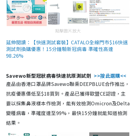
點擊圖片放大
延伸閱讀：【快速測試套裝】CATALO全線門市$16快速
測試劑換購優惠！15分鐘驗新冠病毒 準確性高達
98.26%
Savewo新型冠狀病毒快速抗原測試劑
>>按此選購<<
產品由香港口罩品牌Savewo聯乘DEEPBLUE合作推出，
抗疫優惠價低至$18買到。產品已獲得歐盟CE認證，主
要以採集鼻液樣本作檢測，能有效檢測Omicron及Delta
變種病毒，準確度達至99%，最快15分鐘就能知道檢測
結果。