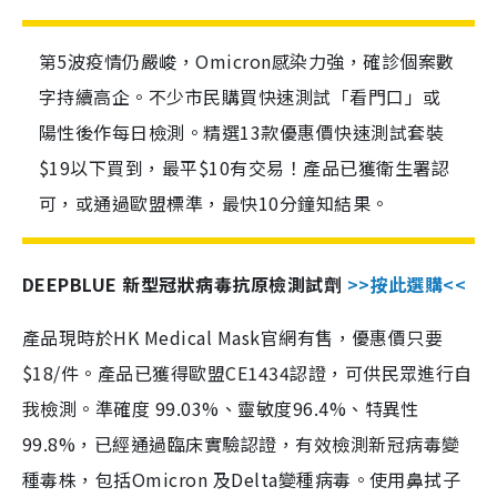
第5波疫情仍嚴峻，Omicron感染力強，確診個案數
字持續高企。不少市民購買快速測試「看門口」或
陽性後作每日檢測。精選13款優惠價快速測試套裝
$19以下買到，最平$10有交易！產品已獲衛生署認
可，或通過歐盟標準，最快10分鐘知結果。
DEEPBLUE 新型冠狀病毒抗原檢測試劑
>>按此選購<<
產品現時於HK Medical Mask官網有售，優惠價只要
$18/件。產品已獲得歐盟CE1434認證，可供民眾進行自
我檢測。準確度 99.03%、靈敏度96.4%、特異性
99.8%，已經通過臨床實驗認證，有效檢測新冠病毒變
種毒株，包括Omicron 及Delta變種病毒。使用鼻拭子