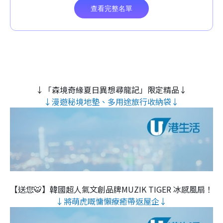
↓「森境奇緣夏日異想尋龍記」限定精品↓
↓漫遊秘境地墊、多用途旅行收納袋↓
【送您🐯】韓國超人氣文創品牌MUZIK TIGER 冰感風扇！
↓將萌虎嘅慵懶療癒帶返屋企↓