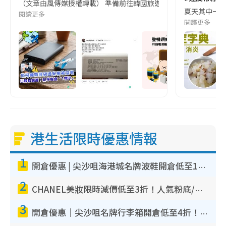
（文章由風傳媒授權轉載） 準備前往韓國旅遊的民眾，近期要特別留
夏天其中一種時
閱讀更多
閱讀更多
港生活限時優惠情報
1
開倉優惠 | 尖沙咀海港城名牌波鞋開倉低至1折！On鞋$899起／Joy&Peace鞋履$98起
2
CHANEL美妝限時減價低至3折！人氣粉底/唇膏/精華液低至$275！COCO香水都有平
3
開倉優惠｜尖沙咀名牌行李箱開倉低至4折！一連5日 American Tourister/ace./Hallmark $200起！