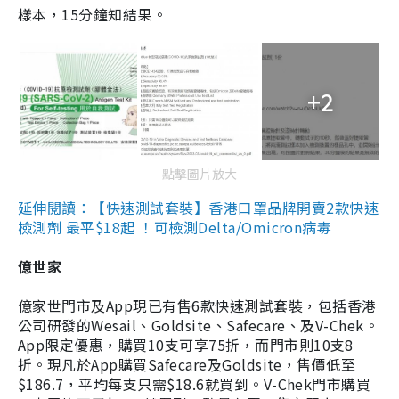
樣本，15分鐘知結果。
+2
點擊圖片放大
延伸閱讀：【快速測試套裝】香港口罩品牌開賣2款快速
檢測劑 最平$18起 ！可檢測Delta/Omicron病毒
億世家
億家世門市及App現已有售6款快速測試套裝，包括香港
公司研發的Wesail、Goldsite、Safecare、及V-Chek。
App限定優惠，購買10支可享75折，而門市則10支8
折。現凡於App購買Safecare及Goldsite，售價低至
$186.7，平均每支只需$18.6就買到。V-Chek門市購買