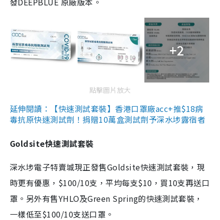
發DEEPBLUE 原廠版本。
+2
點擊圖片放大
延伸閱讀：【快速測試套裝】香港口罩廠acc+推$18病
毒抗原快速測試劑！捐贈10萬盒測試劑予深水埗露宿者
Goldsite快速測試套裝
深水埗電子特賣城現正發售Goldsite快速測試套裝，現
時更有優惠，$100/10支，平均每支$10，買10支再送口
罩。另外有售YHLO及Green Spring的快速測試套裝，
一樣低至$100/10支送口罩。