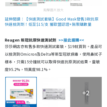
點擊圖片放大
延伸閱讀：【快速測試套裝】Good Mask發售3款抗原
快速檢測劑！低至$15/支 獲歐盟認證+無限購數量
Reagen 新冠抗原快速測試劑
>>按此選購<<
莎莎網店亦有售多款快速測試套裝，$19就買到。產品可
以檢測到Omicron及Delta等新型冠狀病毒，使用鼻拭子
樣本，只需15分鐘就可以取得快速抗原測試結果。靈敏
度95.2%，特異度98.1%。
+2