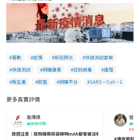
著數
疫情
新冠肺炎
快速測試套裝
快速測試
網購優惠
冠狀病毒
護理
衞生署
歐盟
網購平台
SARS－CoV－2
更多真實評價
風傳媒
營養教
旅遊攻略
生
香港
旅遊注意｜搭飛機帶尿袋標明mAh都會被沒收😱出發前切記檢查「1
#連皮帶籽都