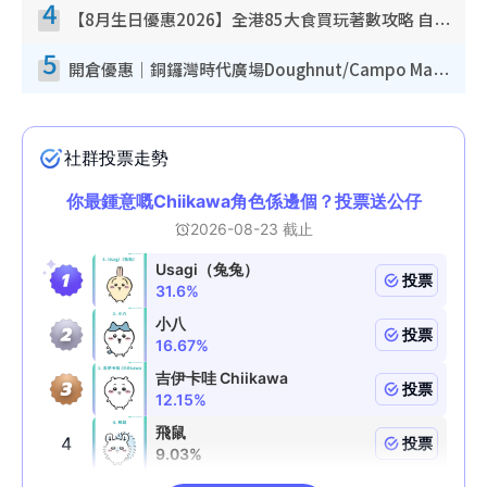
4
【8月生日優惠2026】全港85大食買玩著數攻略 自助餐/火鍋放題同行免費＋誠品/DONKI送現金券
5
開倉優惠｜銅鑼灣時代廣場Doughnut/Campo Marzio開倉低至1折！背囊、書包、手袋劈價$200起