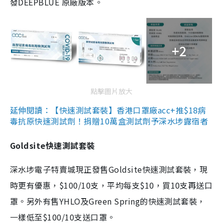
發DEEPBLUE 原廠版本。
+2
點擊圖片放大
延伸閱讀：【快速測試套裝】香港口罩廠acc+推$18病
毒抗原快速測試劑！捐贈10萬盒測試劑予深水埗露宿者
Goldsite快速測試套裝
深水埗電子特賣城現正發售Goldsite快速測試套裝，現
時更有優惠，$100/10支，平均每支$10，買10支再送口
罩。另外有售YHLO及Green Spring的快速測試套裝，
一樣低至$100/10支送口罩。