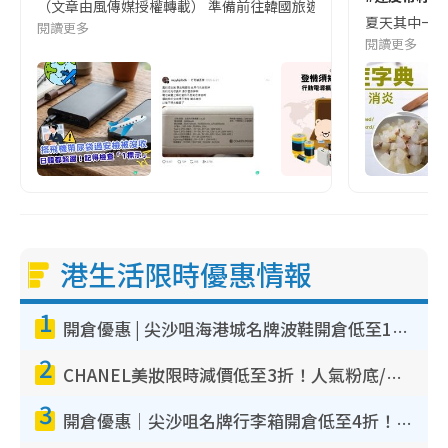
（文章由風傳媒授權轉載） 準備前往韓國旅遊的民眾，近期要特別留
夏天其中一種時
閱讀更多
閱讀更多
港生活限時優惠情報
1
開倉優惠 | 尖沙咀海港城名牌波鞋開倉低至1折！On鞋$899起／Joy&Peace鞋履$98起
2
CHANEL美妝限時減價低至3折！人氣粉底/唇膏/精華液低至$275！COCO香水都有平
3
開倉優惠｜尖沙咀名牌行李箱開倉低至4折！一連5日 American Tourister/ace./Hallmark $200起！