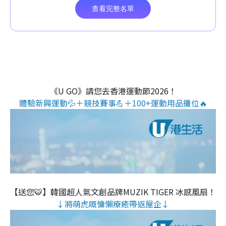
《U GO》請您去香港運動節2026！
體驗新興運動💦＋競技賽事💪＋100+運動用品攤位🔥
【送您🐯】韓國超人氣文創品牌MUZIK TIGER 冰感風扇！
↓將萌虎嘅慵懶療癒帶返屋企↓