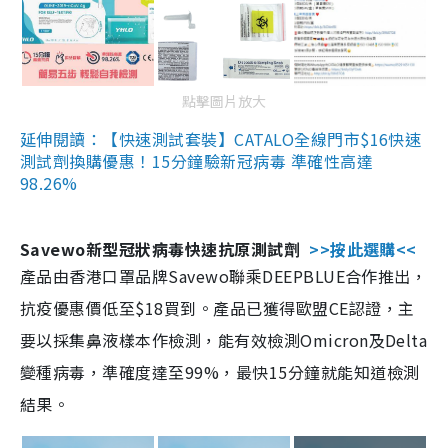
點擊圖片放大
延伸閱讀：【快速測試套裝】CATALO全線門市$16快速
測試劑換購優惠！15分鐘驗新冠病毒 準確性高達
98.26%
Savewo新型冠狀病毒快速抗原測試劑
>>按此選購<<
產品由香港口罩品牌Savewo聯乘DEEPBLUE合作推出，
抗疫優惠價低至$18買到。產品已獲得歐盟CE認證，主
要以採集鼻液樣本作檢測，能有效檢測Omicron及Delta
變種病毒，準確度達至99%，最快15分鐘就能知道檢測
結果。