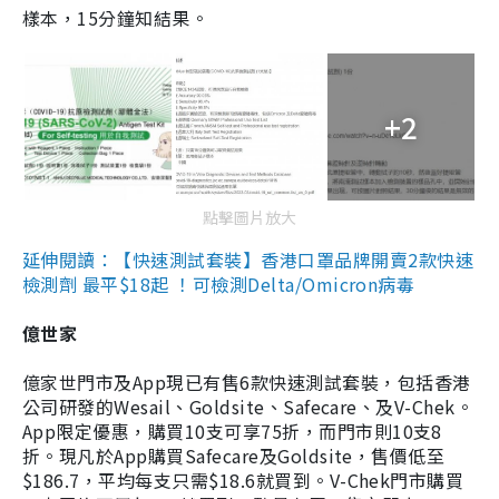
樣本，15分鐘知結果。
+2
點擊圖片放大
延伸閱讀：【快速測試套裝】香港口罩品牌開賣2款快速
檢測劑 最平$18起 ！可檢測Delta/Omicron病毒
億世家
億家世門市及App現已有售6款快速測試套裝，包括香港
公司研發的Wesail、Goldsite、Safecare、及V-Chek。
App限定優惠，購買10支可享75折，而門市則10支8
折。現凡於App購買Safecare及Goldsite，售價低至
$186.7，平均每支只需$18.6就買到。V-Chek門市購買