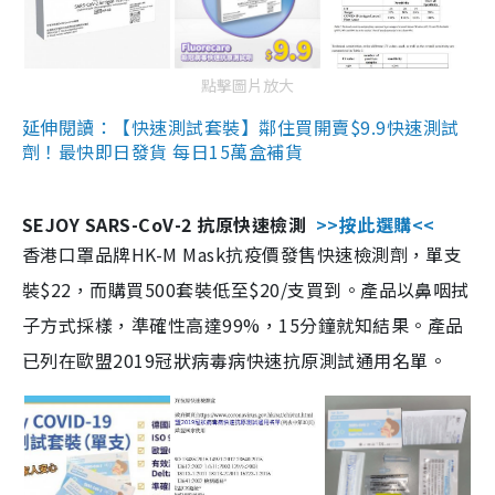
點擊圖片放大
延伸閱讀：【快速測試套裝】鄰住買開賣$9.9快速測試
劑！最快即日發貨 每日15萬盒補貨
SEJOY SARS-CoV-2 抗原快速檢測
>>按此選購<<
香港口罩品牌HK-M Mask抗疫價發售快速檢測劑，單支
裝$22，而購買500套裝低至$20/支買到。產品以鼻咽拭
子方式採樣，準確性高達99%，15分鐘就知結果。產品
已列在歐盟2019冠狀病毒病快速抗原測試通用名單。