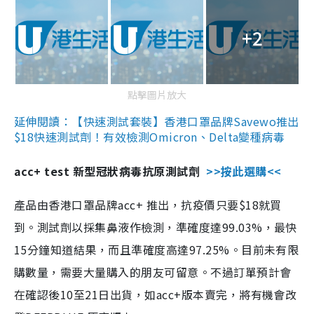
+2
點擊圖片放大
延伸閱讀：【快速測試套裝】香港口罩品牌Savewo推出
$18快速測試劑！有效檢測Omicron、Delta變種病毒
acc+ test 新型冠狀病毒抗原測試劑
>>按此選購<<
產品由香港口罩品牌acc+ 推出，抗疫價只要$18就買
到。測試劑以採集鼻液作檢測，準確度達99.03%，最快
15分鐘知道結果，而且準確度高達97.25%。目前未有限
購數量，需要大量購入的朋友可留意。不過訂單預計會
在確認後10至21日出貨，如acc+版本賣完，將有機會改