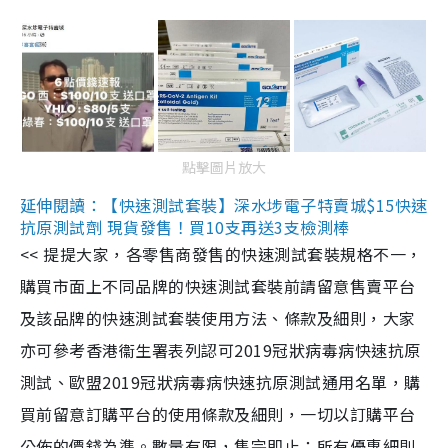
點擊圖片放大
延伸閱讀：【快速測試套裝】深水埗電子特賣城$15快速
抗原測試劑 現貨發售！買10支再送3支檢測棒
<< 提提大家，各零售商發售的快速測試套裝規格不一，
購買市面上不同品牌的快速測試套裝前請留意售賣平台
及該品牌的快速測試套裝使用方法、條款及細則，大家
亦可參考香港衞生署表列認可2019冠狀病毒病快速抗原
測試、歐盟2019冠狀病毒病快速抗原測試通用名單，購
買前留意訂購平台的使用條款及細則，一切以訂購平台
公佈的價錢為準。數量有限，售完即止；所有優惠細則