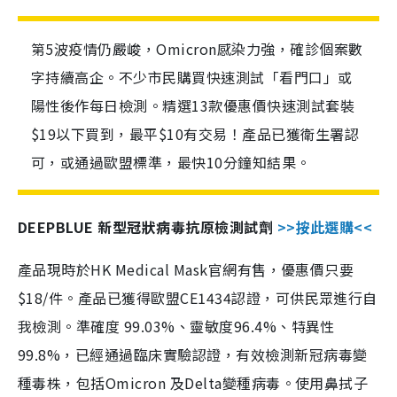
第5波疫情仍嚴峻，Omicron感染力強，確診個案數
字持續高企。不少市民購買快速測試「看門口」或
陽性後作每日檢測。精選13款優惠價快速測試套裝
$19以下買到，最平$10有交易！產品已獲衛生署認
可，或通過歐盟標準，最快10分鐘知結果。
DEEPBLUE 新型冠狀病毒抗原檢測試劑
>>按此選購<<
產品現時於HK Medical Mask官網有售，優惠價只要
$18/件。產品已獲得歐盟CE1434認證，可供民眾進行自
我檢測。準確度 99.03%、靈敏度96.4%、特異性
99.8%，已經通過臨床實驗認證，有效檢測新冠病毒變
種毒株，包括Omicron 及Delta變種病毒。使用鼻拭子