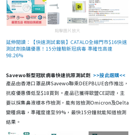
點擊圖片放大
延伸閱讀：【快速測試套裝】CATALO全線門市$16快速
測試劑換購優惠！15分鐘驗新冠病毒 準確性高達
98.26%
Savewo新型冠狀病毒快速抗原測試劑
>>按此選購<<
產品由香港口罩品牌Savewo聯乘DEEPBLUE合作推出，
抗疫優惠價低至$18買到。產品已獲得歐盟CE認證，主
要以採集鼻液樣本作檢測，能有效檢測Omicron及Delta
變種病毒，準確度達至99%，最快15分鐘就能知道檢測
結果。