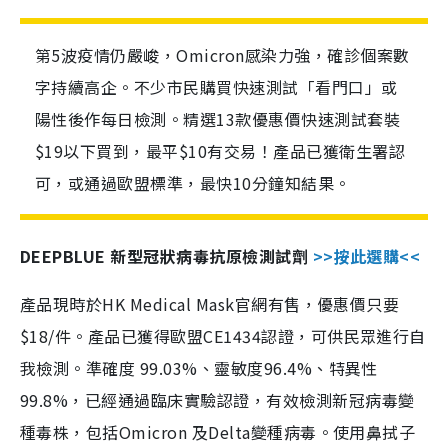
第5波疫情仍嚴峻，Omicron感染力強，確診個案數
字持續高企。不少市民購買快速測試「看門口」或
陽性後作每日檢測。精選13款優惠價快速測試套裝
$19以下買到，最平$10有交易！產品已獲衛生署認
可，或通過歐盟標準，最快10分鐘知結果。
DEEPBLUE 新型冠狀病毒抗原檢測試劑
>>按此選購<<
產品現時於HK Medical Mask官網有售，優惠價只要
$18/件。產品已獲得歐盟CE1434認證，可供民眾進行自
我檢測。準確度 99.03%、靈敏度96.4%、特異性
99.8%，已經通過臨床實驗認證，有效檢測新冠病毒變
種毒株，包括Omicron 及Delta變種病毒。使用鼻拭子