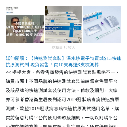
點擊圖片放大
延伸閱讀：【快速測試套裝】深水埗電子特賣城$15快速
抗原測試劑 現貨發售！買10支再送3支檢測棒
<< 提提大家，各零售商發售的快速測試套裝規格不一，
購買市面上不同品牌的快速測試套裝前請留意售賣平台
及該品牌的快速測試套裝使用方法、條款及細則，大家
亦可參考香港衞生署表列認可2019冠狀病毒病快速抗原
測試、歐盟2019冠狀病毒病快速抗原測試通用名單，購
買前留意訂購平台的使用條款及細則，一切以訂購平台
公佈的價錢為準。數量有限，售完即止；所有優惠細則