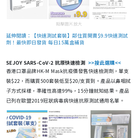
點擊圖片放大
延伸閱讀：【快速測試套裝】鄰住買開賣$9.9快速測試
劑！最快即日發貨 每日15萬盒補貨
SEJOY SARS-CoV-2 抗原快速檢測
>>按此選購<<
香港口罩品牌HK-M Mask抗疫價發售快速檢測劑，單支
裝$22，而購買500套裝低至$20/支買到。產品以鼻咽拭
子方式採樣，準確性高達99%，15分鐘就知結果。產品
已列在歐盟2019冠狀病毒病快速抗原測試通用名單。