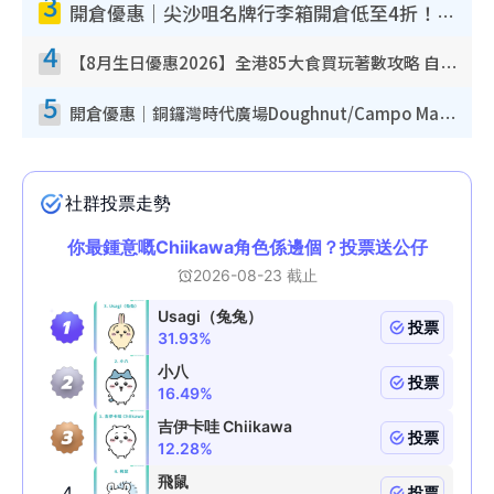
3
開倉優惠｜尖沙咀名牌行李箱開倉低至4折！一連5日 American Tourister/ace./Hallmark $200起！
4
【8月生日優惠2026】全港85大食買玩著數攻略 自助餐/火鍋放題同行免費＋誠品/DONKI送現金券
5
開倉優惠｜銅鑼灣時代廣場Doughnut/Campo Marzio開倉低至1折！背囊、書包、手袋劈價$200起