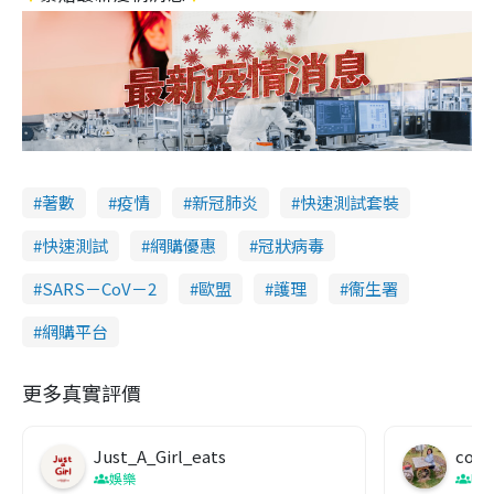
著數
疫情
新冠肺炎
快速測試套裝
快速測試
網購優惠
冠狀病毒
SARS－CoV－2
歐盟
護理
衞生署
網購平台
更多真實評價
Just_A_Girl_eats
co c
娛樂
吹