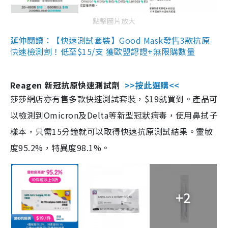
點擊圖片放大
延伸閱讀：【快速測試套裝】Good Mask發售3款抗原
快速檢測劑！低至$15/支 獲歐盟認證+無限購數量
Reagen 新冠抗原快速測試劑
>>按此選購<<
莎莎網店亦有售多款快速測試套裝，$19就買到。產品可
以檢測到Omicron及Delta等新型冠狀病毒，使用鼻拭子
樣本，只需15分鐘就可以取得快速抗原測試結果。靈敏
度95.2%，特異度98.1%。
+2