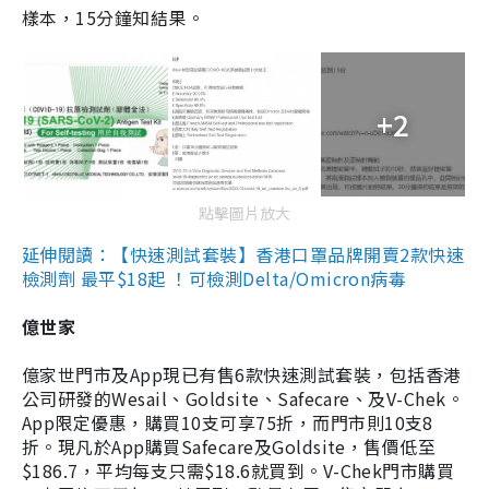
樣本，15分鐘知結果。
+2
點擊圖片放大
延伸閱讀：【快速測試套裝】香港口罩品牌開賣2款快速
檢測劑 最平$18起 ！可檢測Delta/Omicron病毒
億世家
億家世門市及App現已有售6款快速測試套裝，包括香港
公司研發的Wesail、Goldsite、Safecare、及V-Chek。
App限定優惠，購買10支可享75折，而門市則10支8
折。現凡於App購買Safecare及Goldsite，售價低至
$186.7，平均每支只需$18.6就買到。V-Chek門市購買