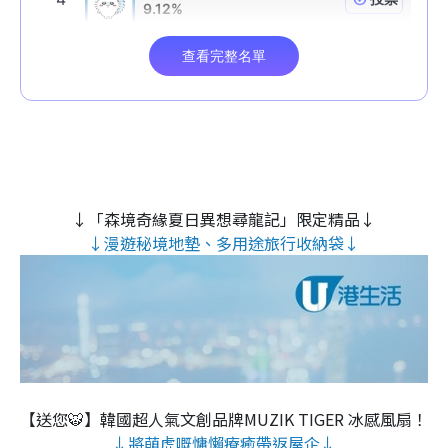
↓「森境奇緣夏日異想尋龍記」限定精品↓
↓漫遊秘境地墊、多用途旅行收納袋↓
【送您🐯】韓國超人氣文創品牌MUZIK TIGER 冰感風扇！
↓將萌虎嘅慵懶療癒帶返屋企↓