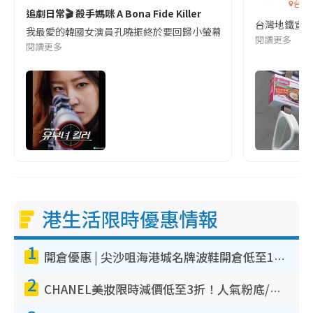
台灣
追劇日常🎬 殺手媽咪 A Bona Fide Killer
台灣地鐵宣
我最愛的韓國女演員孔曉振終於要回歸小螢幕啦!這次的劇本改編自同名
閱讀更多
閱讀更多
港生活限時優惠情報
1
開倉優惠 | 尖沙咀海港城名牌波鞋開倉低至1折！On鞋$899起／Joy&Peace鞋履$98起
2
CHANEL美妝限時減價低至3折！人氣粉底/唇膏/精華液低至$275！COCO香水都有平