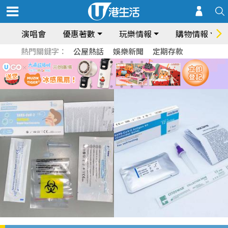
演唱會
優惠著數
玩樂情報
購物情報
熱門關鍵字：
公屋熱話
娛樂新聞
定期存款