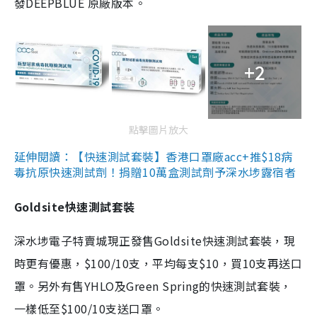
發DEEPBLUE 原廠版本。
+2
點擊圖片放大
延伸閱讀：【快速測試套裝】香港口罩廠acc+推$18病
毒抗原快速測試劑！捐贈10萬盒測試劑予深水埗露宿者
Goldsite快速測試套裝
深水埗電子特賣城現正發售Goldsite快速測試套裝，現
時更有優惠，$100/10支，平均每支$10，買10支再送口
罩。另外有售YHLO及Green Spring的快速測試套裝，
一樣低至$100/10支送口罩。