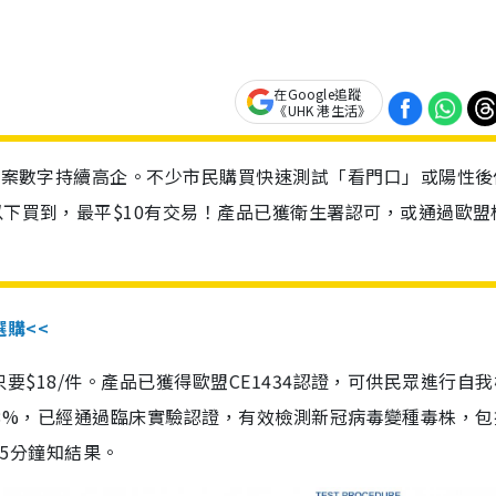
在Google追蹤
《UHK 港生活》
診個案數字持續高企。不少市民購買快速測試「看門口」或陽性後
以下買到，最平$10有交易！產品已獲衛生署認可，或通過歐盟
選購<<
惠價只要$18/件。產品已獲得歐盟CE1434認證，可供民眾進行自
性99.8%，已經通過臨床實驗認證，有效檢測新冠病毒變種毒株，
，15分鐘知結果。