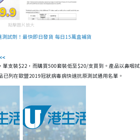
點擊圖片放大
速測試劑！最快即日發貨 每日15萬盒補貨
<<
，單支裝$22，而購買500套裝低至$20/支買到。產品以鼻咽
品已列在歐盟2019冠狀病毒病快速抗原測試通用名單。