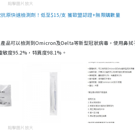
點擊圖片放大
3款抗原快速檢測劑！低至$15/支 獲歐盟認證+無限購數量
品可以檢測到Omicron及Delta等新型冠狀病毒，使用鼻拭
度95.2%，特異度98.1%。
點擊圖片放大