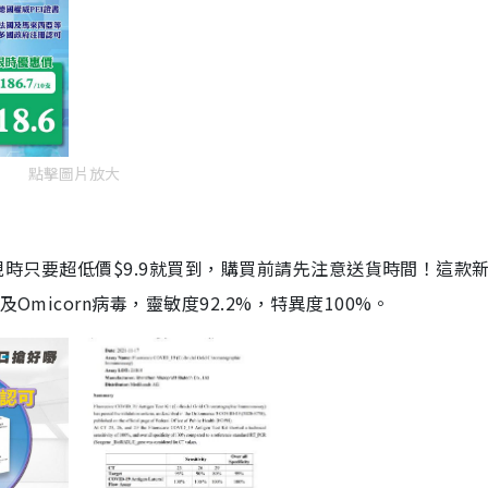
點擊圖片放大
劑，現時只要超低價$9.9就買到，購買前請先注意送貨時間！這款
Omicorn病毒，靈敏度92.2%，特異度100%。