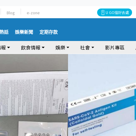
Blog
e-zone
U GO搵好去處
熱話
娛樂新聞
定期存款
情報
飲食情報
娛樂
社會
影片專區