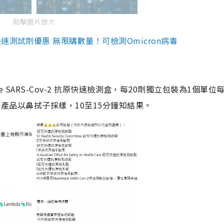
點擊圖片放大
測試劑優惠 無限購數量！可檢測Omicron病毒
are SARS-Cov-2 抗原快速檢測盒，每20劑獨立包裝為1個單位
5。產品以鼻拭子採樣，10至15分鐘知結果。