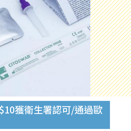
$10獲衛生署認可/通過歐