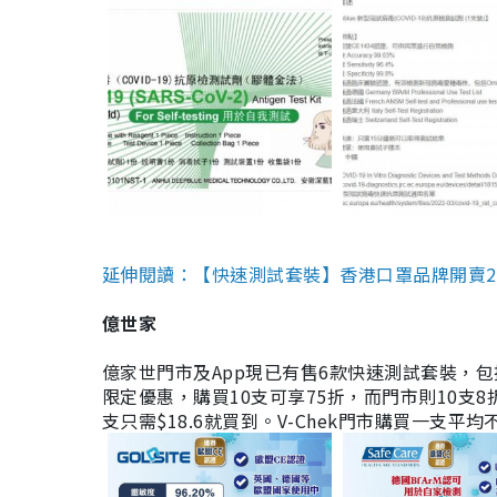
延伸閱讀：【快速測試套裝】香港口罩品牌開賣2款快速
億世家
億家世門市及App現已有售6款快速測試套裝，包括香港公司
限定優惠，購買10支可享75折，而門市則10支8折。現
支只需$18.6就買到。V-Chek門市購買一支平