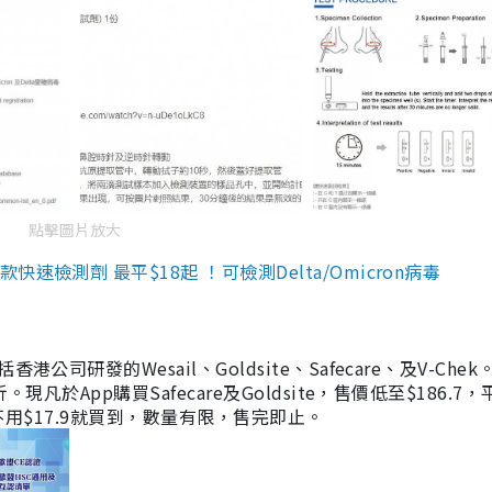
點擊圖片放大
檢測劑 最平$18起 ！可檢測Delta/Omicron病毒
研發的Wesail、Goldsite、Safecare、及V-Chek。
凡於App購買Safecare及Goldsite，售價低至$186.7
均不用$17.9就買到，數量有限，售完即止。