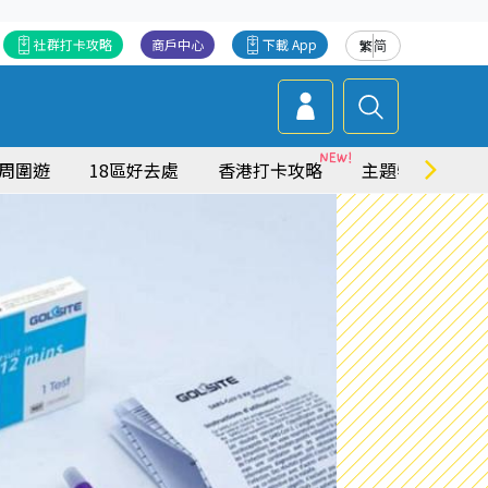
社群打卡攻略
商戶中心
下載 App
繁
简
周圍遊
18區好去處
香港打卡攻略
主題特集