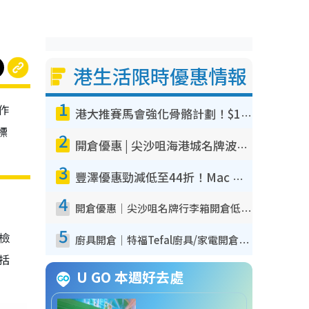
港生活限時優惠情報
1
作
港大推賽馬會強化骨骼計劃！$100骨質密度X光檢查 完成免費運動訓練送超市禮券！附參加資格
標
2
開倉優惠 | 尖沙咀海港城名牌波鞋開倉低至1折！On鞋$899起／Joy&Peace鞋履$98起
3
豐澤優惠勁減低至44折！Mac mini/iPhone17Pro大減價！廚房家電$220起
4
開倉優惠｜尖沙咀名牌行李箱開倉低至4折！一連5日 American Tourister/ace./Hallmark $200起！
5
我檢
廚具開倉｜特福Tefal廚具/家電開倉低至3折！$220起買平底鍋/炒鑊/湯煲！電飯煲/吸塵機/燙斗$418起
包括
U GO 本週好去處