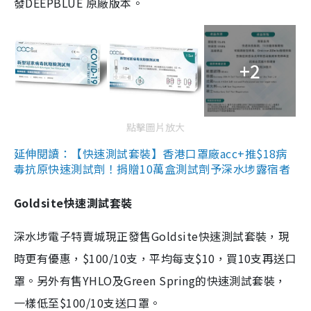
發DEEPBLUE 原廠版本。
+2
點擊圖片放大
延伸閱讀：【快速測試套裝】香港口罩廠acc+推$18病
毒抗原快速測試劑！捐贈10萬盒測試劑予深水埗露宿者
Goldsite快速測試套裝
深水埗電子特賣城現正發售Goldsite快速測試套裝，現
時更有優惠，$100/10支，平均每支$10，買10支再送口
罩。另外有售YHLO及Green Spring的快速測試套裝，
一樣低至$100/10支送口罩。