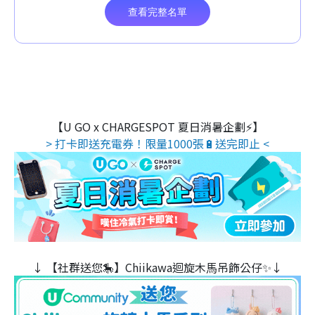
【U GO x CHARGESPOT 夏日消暑企劃⚡】
> 打卡即送充電券！限量1000張🔋送完即止 <
↓ 【社群送您🎠】Chiikawa迴旋木⾺吊飾公仔✨↓