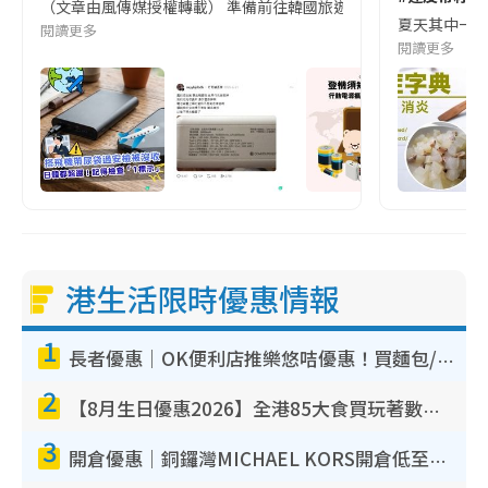
（文章由風傳媒授權轉載） 準備前往韓國旅遊的民眾，近期要特別留
夏天其中一種時
閱讀更多
閱讀更多
港生活限時優惠情報
1
長者優惠｜OK便利店推樂悠咭優惠！買麵包/牛奶/保健品拍卡即減
2
【8月生日優惠2026】全港85大食買玩著數攻略 自助餐/火鍋放題同行免費＋誠品/DONKI送現金券
3
開倉優惠｜銅鑼灣MICHAEL KORS開倉低至17折！直擊$500起買手袋/銀包/鞋款 必買經典Jet Set系列