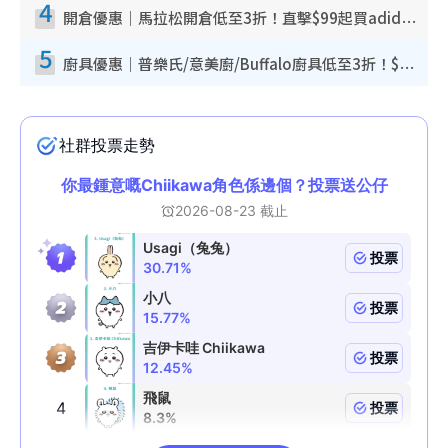
4
開倉優惠｜馬拉松開倉低至3折！直擊$99起買adidas／New Balance／Puma鞋款 STANLEY保溫杯劈價至$119起
5
廚具優惠｜普樂氏/意美廚/Buffalo廚具低至3折！$89起買煎鍋／炒鑊／個人鍋 同場小家電激減至$99起