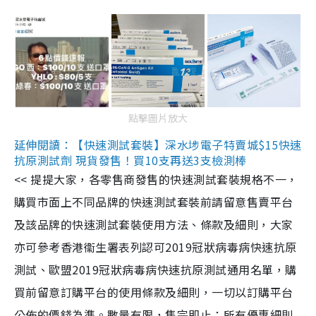
點擊圖片放大
延伸閱讀：【快速測試套裝】深水埗電子特賣城$15快速
抗原測試劑 現貨發售！買10支再送3支檢測棒
<< 提提大家，各零售商發售的快速測試套裝規格不一，
購買市面上不同品牌的快速測試套裝前請留意售賣平台
及該品牌的快速測試套裝使用方法、條款及細則，大家
亦可參考香港衞生署表列認可2019冠狀病毒病快速抗原
測試、歐盟2019冠狀病毒病快速抗原測試通用名單，購
買前留意訂購平台的使用條款及細則，一切以訂購平台
公佈的價錢為準。數量有限，售完即止；所有優惠細則