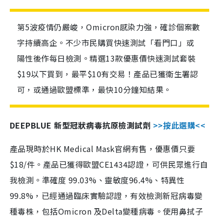
第5波疫情仍嚴峻，Omicron感染力強，確診個案數
字持續高企。不少市民購買快速測試「看門口」或
陽性後作每日檢測。精選13款優惠價快速測試套裝
$19以下買到，最平$10有交易！產品已獲衛生署認
可，或通過歐盟標準，最快10分鐘知結果。
DEEPBLUE 新型冠狀病毒抗原檢測試劑
>>按此選購<<
產品現時於HK Medical Mask官網有售，優惠價只要
$18/件。產品已獲得歐盟CE1434認證，可供民眾進行自
我檢測。準確度 99.03%、靈敏度96.4%、特異性
99.8%，已經通過臨床實驗認證，有效檢測新冠病毒變
種毒株，包括Omicron 及Delta變種病毒。使用鼻拭子