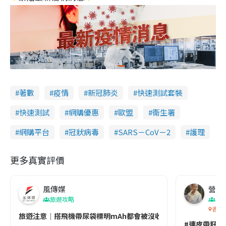
著數
疫情
新冠肺炎
快速測試套裝
快速測試
網購優惠
歐盟
衞生署
網購平台
冠狀病毒
SARS－CoV－2
護理
更多真實評價
風傳媒
營養教
旅遊攻略
生
香港
旅遊注意｜搭飛機帶尿袋標明mAh都會被沒收😱出發前切記檢查「1
#連皮帶籽都