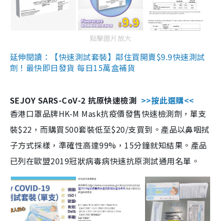
點擊圖片放大
延伸閱讀：【快速測試套裝】鄰住買開賣$9.9快速測試
劑！最快即日發貨 每日15萬盒補貨
SEJOY SARS-CoV-2 抗原快速檢測
>>按此選購<<
香港口罩品牌HK-M Mask抗疫價發售快速檢測劑，單支
裝$22，而購買500套裝低至$20/支買到。產品以鼻咽拭
子方式採樣，準確性高達99%，15分鐘就知結果。產品
已列在歐盟2019冠狀病毒病快速抗原測試通用名單。