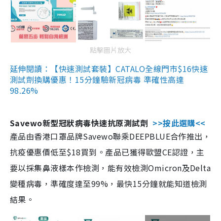
點擊圖片放大
延伸閱讀：【快速測試套裝】CATALO全線門市$16快速
測試劑換購優惠！15分鐘驗新冠病毒 準確性高達
98.26%
Savewo新型冠狀病毒快速抗原測試劑
>>按此選購<<
產品由香港口罩品牌Savewo聯乘DEEPBLUE合作推出，
抗疫優惠價低至$18買到。產品已獲得歐盟CE認證，主
要以採集鼻液樣本作檢測，能有效檢測Omicron及Delta
變種病毒，準確度達至99%，最快15分鐘就能知道檢測
結果。