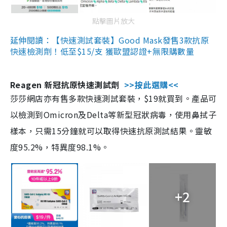
點擊圖片放大
延伸閱讀：【快速測試套裝】Good Mask發售3款抗原
快速檢測劑！低至$15/支 獲歐盟認證+無限購數量
Reagen 新冠抗原快速測試劑
>>按此選購<<
莎莎網店亦有售多款快速測試套裝，$19就買到。產品可
以檢測到Omicron及Delta等新型冠狀病毒，使用鼻拭子
樣本，只需15分鐘就可以取得快速抗原測試結果。靈敏
度95.2%，特異度98.1%。
+2