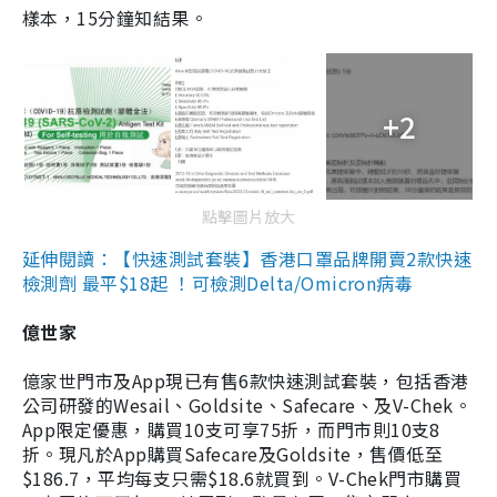
樣本，15分鐘知結果。
+2
點擊圖片放大
延伸閱讀：【快速測試套裝】香港口罩品牌開賣2款快速
檢測劑 最平$18起 ！可檢測Delta/Omicron病毒
億世家
億家世門市及App現已有售6款快速測試套裝，包括香港
公司研發的Wesail、Goldsite、Safecare、及V-Chek。
App限定優惠，購買10支可享75折，而門市則10支8
折。現凡於App購買Safecare及Goldsite，售價低至
$186.7，平均每支只需$18.6就買到。V-Chek門市購買