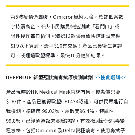
第5波疫情仍嚴峻，Omicron感染力強，確診個案數
字持續高企。不少市民購買快速測試「看門口」或
陽性後作每日檢測。精選13款優惠價快速測試套裝
$19以下買到，最平$10有交易！產品已獲衛生署認
可，或通過歐盟標準，最快10分鐘知結果。
DEEPBLUE 新型冠狀病毒抗原檢測試劑
>>按此選購<<
產品現時於HK Medical Mask官網有售，優惠價只要
$18/件。產品已獲得歐盟CE1434認證，可供民眾進行自
我檢測。準確度 99.03%、靈敏度96.4%、特異性
99.8%，已經通過臨床實驗認證，有效檢測新冠病毒變
種毒株，包括Omicron 及Delta變種病毒。使用鼻拭子