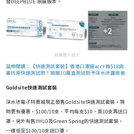
發DEEPBLUE 原廠版本。
+2
點擊圖片放大
延伸閱讀：【快速測試套裝】香港口罩廠acc+推$18病
毒抗原快速測試劑！捐贈10萬盒測試劑予深水埗露宿者
Goldsite快速測試套裝
深水埗電子特賣城現正發售Goldsite快速測試套裝，現
時更有優惠，$100/10支，平均每支$10，買10支再送口
罩。另外有售YHLO及Green Spring的快速測試套裝，
一樣低至$100/10支送口罩。