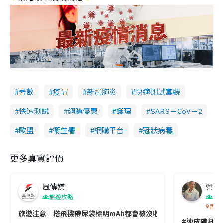
著數
疫情
新冠肺炎
快速測試套裝
快速測試
網購優惠
護理
SARS－CoV－2
歐盟
衞生署
網購平台
冠狀病毒
更多真實評價
風傳媒
營養教
旅遊攻略
生
香港
旅遊注意｜搭飛機帶尿袋標明mAh都會被沒收😱出發前切記檢查「1
#連皮帶籽都