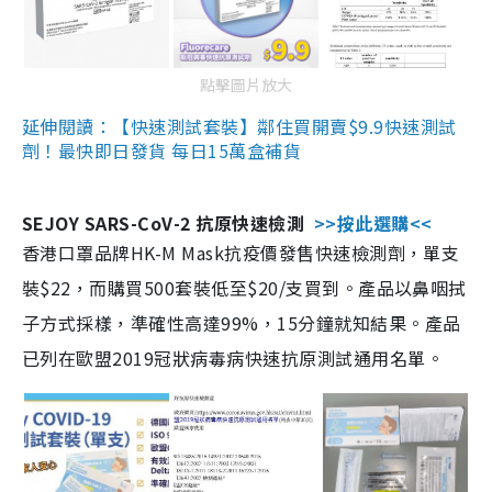
點擊圖片放大
延伸閱讀：【快速測試套裝】鄰住買開賣$9.9快速測試
劑！最快即日發貨 每日15萬盒補貨
SEJOY SARS-CoV-2 抗原快速檢測
>>按此選購<<
香港口罩品牌HK-M Mask抗疫價發售快速檢測劑，單支
裝$22，而購買500套裝低至$20/支買到。產品以鼻咽拭
子方式採樣，準確性高達99%，15分鐘就知結果。產品
已列在歐盟2019冠狀病毒病快速抗原測試通用名單。