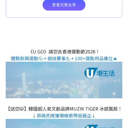
《U GO》請您去香港運動節2026！
體驗新興運動💦＋競技賽事💪＋100+運動用品攤位🔥
【送您🐯】韓國超人氣文創品牌MUZIK TIGER 冰感風扇！
↓將萌虎嘅慵懶療癒帶返屋企↓