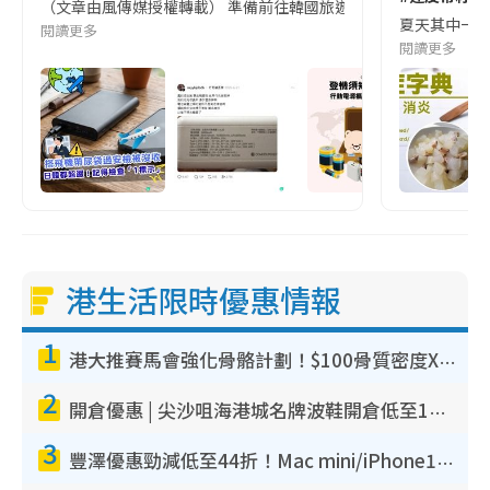
（文章由風傳媒授權轉載） 準備前往韓國旅遊的民眾，近期要特別留
夏天其中一種時
閱讀更多
閱讀更多
港生活限時優惠情報
1
港大推賽馬會強化骨骼計劃！$100骨質密度X光檢查 完成免費運動訓練送超市禮券！附參加資格
2
開倉優惠 | 尖沙咀海港城名牌波鞋開倉低至1折！On鞋$899起／Joy&Peace鞋履$98起
3
豐澤優惠勁減低至44折！Mac mini/iPhone17Pro大減價！廚房家電$220起