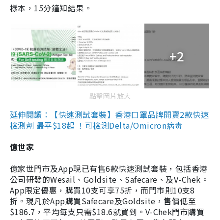
樣本，15分鐘知結果。
+2
點擊圖片放大
延伸閱讀：【快速測試套裝】香港口罩品牌開賣2款快速
檢測劑 最平$18起 ！可檢測Delta/Omicron病毒
億世家
億家世門市及App現已有售6款快速測試套裝，包括香港
公司研發的Wesail、Goldsite、Safecare、及V-Chek。
App限定優惠，購買10支可享75折，而門市則10支8
折。現凡於App購買Safecare及Goldsite，售價低至
$186.7，平均每支只需$18.6就買到。V-Chek門市購買