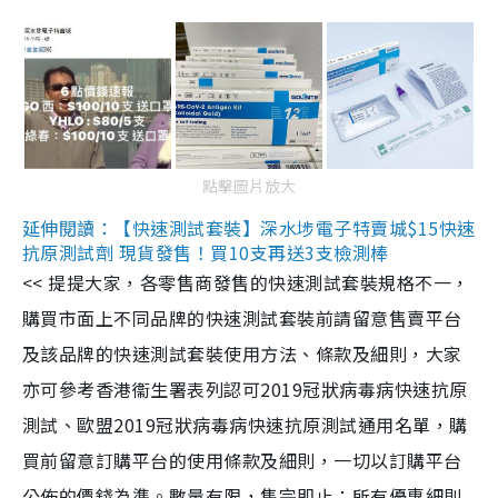
點擊圖片放大
延伸閱讀：【快速測試套裝】深水埗電子特賣城$15快速
抗原測試劑 現貨發售！買10支再送3支檢測棒
<< 提提大家，各零售商發售的快速測試套裝規格不一，
購買市面上不同品牌的快速測試套裝前請留意售賣平台
及該品牌的快速測試套裝使用方法、條款及細則，大家
亦可參考香港衞生署表列認可2019冠狀病毒病快速抗原
測試、歐盟2019冠狀病毒病快速抗原測試通用名單，購
買前留意訂購平台的使用條款及細則，一切以訂購平台
公佈的價錢為準。數量有限，售完即止；所有優惠細則