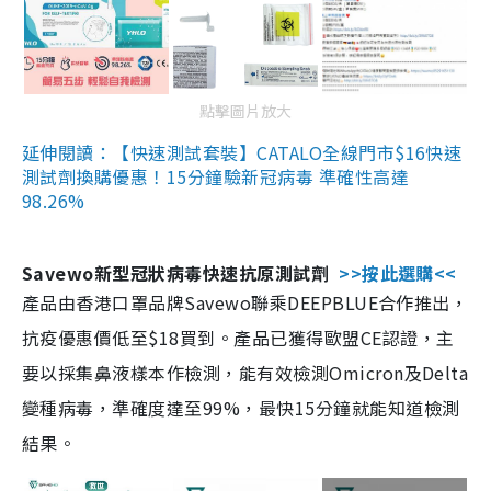
點擊圖片放大
延伸閱讀：【快速測試套裝】CATALO全線門市$16快速
測試劑換購優惠！15分鐘驗新冠病毒 準確性高達
98.26%
Savewo新型冠狀病毒快速抗原測試劑
>>按此選購<<
產品由香港口罩品牌Savewo聯乘DEEPBLUE合作推出，
抗疫優惠價低至$18買到。產品已獲得歐盟CE認證，主
要以採集鼻液樣本作檢測，能有效檢測Omicron及Delta
變種病毒，準確度達至99%，最快15分鐘就能知道檢測
結果。