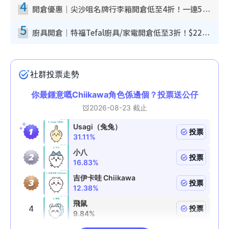
4
開倉優惠｜尖沙咀名牌行李箱開倉低至4折！一連5日 American Tourister/ace./Hallmark $200起！
5
廚具開倉｜特福Tefal廚具/家電開倉低至3折！$220起買平底鍋/炒鑊/湯煲！電飯煲/吸塵機/燙斗$418起