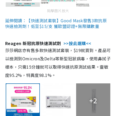
點擊圖片放大
延伸閱讀：【快速測試套裝】Good Mask發售3款抗原
快速檢測劑！低至$15/支 獲歐盟認證+無限購數量
Reagen 新冠抗原快速測試劑
>>按此選購<<
莎莎網店亦有售多款快速測試套裝，$19就買到。產品可
以檢測到Omicron及Delta等新型冠狀病毒，使用鼻拭子
樣本，只需15分鐘就可以取得快速抗原測試結果。靈敏
度95.2%，特異度98.1%。
+2