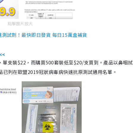
點擊圖片放大
速測試劑！最快即日發貨 每日15萬盒補貨
<<
，單支裝$22，而購買500套裝低至$20/支買到。產品以鼻咽
品已列在歐盟2019冠狀病毒病快速抗原測試通用名單。