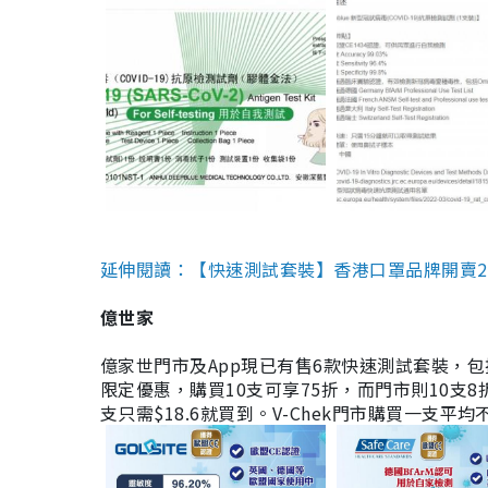
延伸閱讀：【快速測試套裝】香港口罩品牌開賣2款快速
億世家
億家世門市及App現已有售6款快速測試套裝，包括香港公司
限定優惠，購買10支可享75折，而門市則10支8折。現
支只需$18.6就買到。V-Chek門市購買一支平