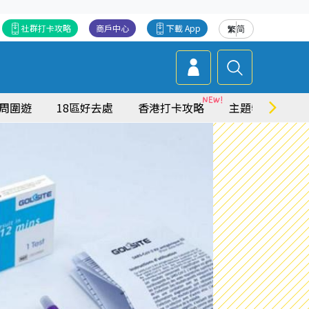
社群打卡攻略
商戶中心
下載 App
繁
简
周圍遊
18區好去處
香港打卡攻略
主題特集