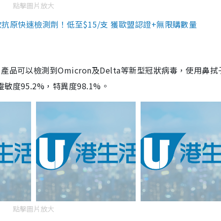
點擊圖片放大
3款抗原快速檢測劑！低至$15/支 獲歐盟認證+無限購數量
品可以檢測到Omicron及Delta等新型冠狀病毒，使用鼻拭
度95.2%，特異度98.1%。
點擊圖片放大