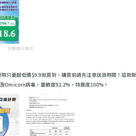
點擊圖片放大
劑，現時只要超低價$9.9就買到，購買前請先注意送貨時間！這款
Omicorn病毒，靈敏度92.2%，特異度100%。