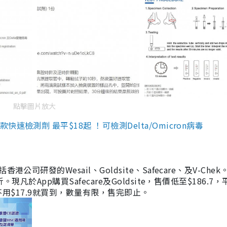
點擊圖片放大
檢測劑 最平$18起 ！可檢測Delta/Omicron病毒
研發的Wesail、Goldsite、Safecare、及V-Chek。
凡於App購買Safecare及Goldsite，售價低至$186.7
均不用$17.9就買到，數量有限，售完即止。