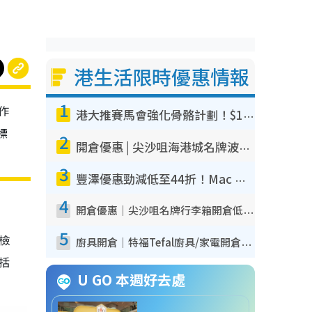
港生活限時優惠情報
1
作
港大推賽馬會強化骨骼計劃！$100骨質密度X光檢查 完成免費運動訓練送超市禮券！附參加資格
標
2
開倉優惠 | 尖沙咀海港城名牌波鞋開倉低至1折！On鞋$899起／Joy&Peace鞋履$98起
3
豐澤優惠勁減低至44折！Mac mini/iPhone17Pro大減價！廚房家電$220起
4
開倉優惠｜尖沙咀名牌行李箱開倉低至4折！一連5日 American Tourister/ace./Hallmark $200起！
5
我檢
廚具開倉｜特福Tefal廚具/家電開倉低至3折！$220起買平底鍋/炒鑊/湯煲！電飯煲/吸塵機/燙斗$418起
包括
U GO 本週好去處