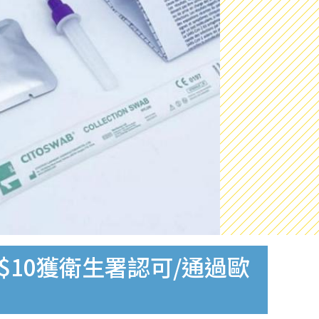
$10獲衛生署認可/通過歐