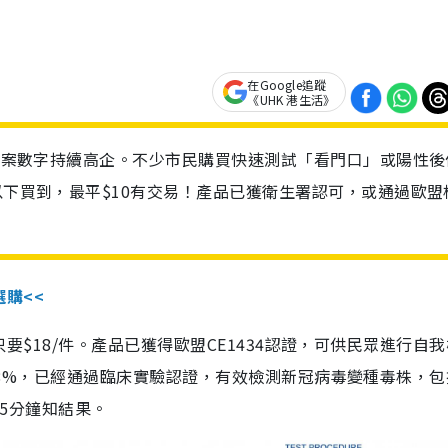
在Google追蹤
《UHK 港生活》
診個案數字持續高企。不少市民購買快速測試「看門口」或陽性後
以下買到，最平$10有交易！產品已獲衛生署認可，或通過歐盟
選購<<
惠價只要$18/件。產品已獲得歐盟CE1434認證，可供民眾進行自
性99.8%，已經通過臨床實驗認證，有效檢測新冠病毒變種毒株，
，15分鐘知結果。