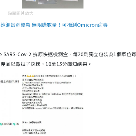
點擊圖片放大
測試劑優惠 無限購數量！可檢測Omicron病毒
are SARS-Cov-2 抗原快速檢測盒，每20劑獨立包裝為1個單位
5。產品以鼻拭子採樣，10至15分鐘知結果。