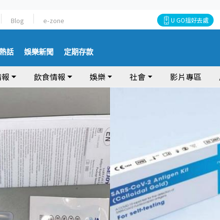
Blog
e-zone
U GO搵好去處
熱話
娛樂新聞
定期存款
情報
飲食情報
娛樂
社會
影片專區