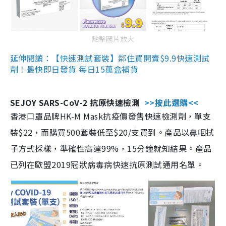
點擊圖片放大
延伸閱讀：【快速測試套裝】鄰住買開賣$9.9快速測試
劑！最快即日發貨 每日15萬盒補貨
SEJOY SARS-CoV-2 抗原快速檢測
>>按此選購<<
香港口罩品牌HK-M Mask抗疫價發售快速檢測劑，單支
裝$22，而購買500套裝低至$20/支買到。產品以鼻咽拭
子方式採樣，準確性高達99%，15分鐘就知結果。產品
已列在歐盟2019冠狀病毒病快速抗原測試通用名單。