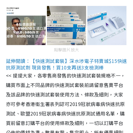
點擊圖片放大
延伸閱讀：【快速測試套裝】深水埗電子特賣城$15快速
抗原測試劑 現貨發售！買10支再送3支檢測棒
<< 提提大家，各零售商發售的快速測試套裝規格不一，
購買市面上不同品牌的快速測試套裝前請留意售賣平台
及該品牌的快速測試套裝使用方法、條款及細則，大家
亦可參考香港衞生署表列認可2019冠狀病毒病快速抗原
測試、歐盟2019冠狀病毒病快速抗原測試通用名單，購
買前留意訂購平台的使用條款及細則，一切以訂購平台
公佈的價錢為準。數量有限，售完即止；所有優惠細則