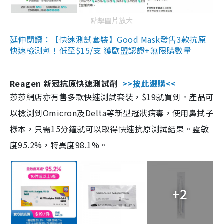
點擊圖片放大
延伸閱讀：【快速測試套裝】Good Mask發售3款抗原
快速檢測劑！低至$15/支 獲歐盟認證+無限購數量
Reagen 新冠抗原快速測試劑
>>按此選購<<
莎莎網店亦有售多款快速測試套裝，$19就買到。產品可
以檢測到Omicron及Delta等新型冠狀病毒，使用鼻拭子
樣本，只需15分鐘就可以取得快速抗原測試結果。靈敏
度95.2%，特異度98.1%。
+2