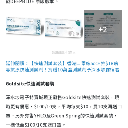
發DEEPBLUE 原廠版本。
+2
點擊圖片放大
延伸閱讀：【快速測試套裝】香港口罩廠acc+推$18病
毒抗原快速測試劑！捐贈10萬盒測試劑予深水埗露宿者
Goldsite快速測試套裝
深水埗電子特賣城現正發售Goldsite快速測試套裝，現
時更有優惠，$100/10支，平均每支$10，買10支再送口
罩。另外有售YHLO及Green Spring的快速測試套裝，
一樣低至$100/10支送口罩。