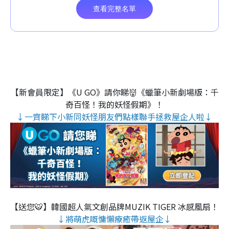
【新會員限定】《U GO》請你睇👹《蠟筆小新劇場版：千
奇百怪！我的妖怪假期》！
↓一齊睇下小新同妖怪朋友們點樣聯手拯救屋企人啦↓
【送您🐯】韓國超人氣文創品牌MUZIK TIGER 冰感風扇！
↓將萌虎嘅慵懶療癒帶返屋企↓