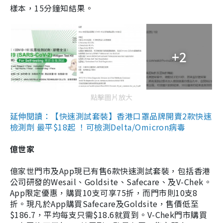
樣本，15分鐘知結果。
+2
點擊圖片放大
延伸閱讀：【快速測試套裝】香港口罩品牌開賣2款快速
檢測劑 最平$18起 ！可檢測Delta/Omicron病毒
億世家
億家世門市及App現已有售6款快速測試套裝，包括香港
公司研發的Wesail、Goldsite、Safecare、及V-Chek。
App限定優惠，購買10支可享75折，而門市則10支8
折。現凡於App購買Safecare及Goldsite，售價低至
$186.7，平均每支只需$18.6就買到。V-Chek門市購買