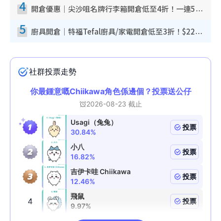
4
開倉優惠｜尖沙咀名牌行李箱開倉低至4折！一連5日 American Tourister/ace./Hallmark $200起！
5
廚具開倉｜特福Tefal廚具/家電開倉低至3折！$220起買平底鍋/炒鑊/湯煲！電飯煲/吸塵機/燙斗$418起