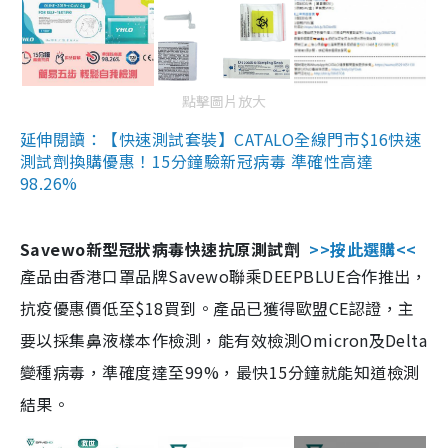
點擊圖片放大
延伸閱讀：【快速測試套裝】CATALO全線門市$16快速
測試劑換購優惠！15分鐘驗新冠病毒 準確性高達
98.26%
Savewo新型冠狀病毒快速抗原測試劑
>>按此選購<<
產品由香港口罩品牌Savewo聯乘DEEPBLUE合作推出，
抗疫優惠價低至$18買到。產品已獲得歐盟CE認證，主
要以採集鼻液樣本作檢測，能有效檢測Omicron及Delta
變種病毒，準確度達至99%，最快15分鐘就能知道檢測
結果。