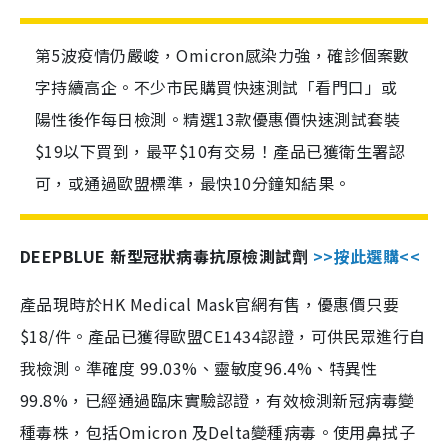
第5波疫情仍嚴峻，Omicron感染力強，確診個案數
字持續高企。不少市民購買快速測試「看門口」或
陽性後作每日檢測。精選13款優惠價快速測試套裝
$19以下買到，最平$10有交易！產品已獲衛生署認
可，或通過歐盟標準，最快10分鐘知結果。
DEEPBLUE 新型冠狀病毒抗原檢測試劑
>>按此選購<<
產品現時於HK Medical Mask官網有售，優惠價只要
$18/件。產品已獲得歐盟CE1434認證，可供民眾進行自
我檢測。準確度 99.03%、靈敏度96.4%、特異性
99.8%，已經通過臨床實驗認證，有效檢測新冠病毒變
種毒株，包括Omicron 及Delta變種病毒。使用鼻拭子