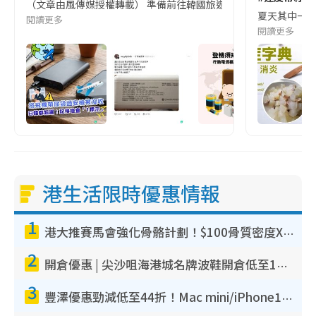
（文章由風傳媒授權轉載） 準備前往韓國旅遊的民眾，近期要特別留
夏天其中一種時
閱讀更多
閱讀更多
港生活限時優惠情報
1
港大推賽馬會強化骨骼計劃！$100骨質密度X光檢查 完成免費運動訓練送超市禮券！附參加資格
2
開倉優惠 | 尖沙咀海港城名牌波鞋開倉低至1折！On鞋$899起／Joy&Peace鞋履$98起
3
豐澤優惠勁減低至44折！Mac mini/iPhone17Pro大減價！廚房家電$220起