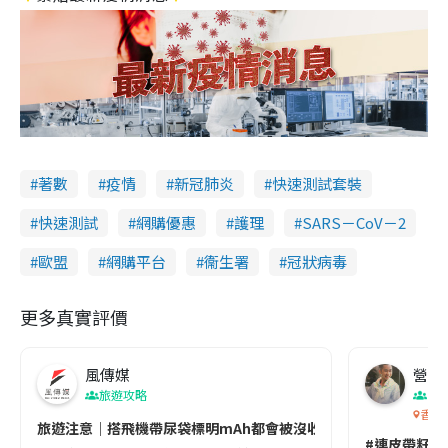
著數
疫情
新冠肺炎
快速測試套裝
快速測試
網購優惠
護理
SARS－CoV－2
歐盟
網購平台
衞生署
冠狀病毒
更多真實評價
風傳媒
營養教
旅遊攻略
生
香港
旅遊注意｜搭飛機帶尿袋標明mAh都會被沒收😱出發前切記檢查「1
#連皮帶籽都