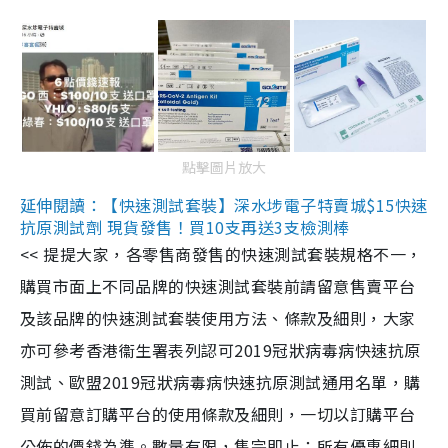
點擊圖片放大
延伸閱讀：【快速測試套裝】深水埗電子特賣城$15快速
抗原測試劑 現貨發售！買10支再送3支檢測棒
<< 提提大家，各零售商發售的快速測試套裝規格不一，
購買市面上不同品牌的快速測試套裝前請留意售賣平台
及該品牌的快速測試套裝使用方法、條款及細則，大家
亦可參考香港衞生署表列認可2019冠狀病毒病快速抗原
測試、歐盟2019冠狀病毒病快速抗原測試通用名單，購
買前留意訂購平台的使用條款及細則，一切以訂購平台
公佈的價錢為準。數量有限，售完即止；所有優惠細則