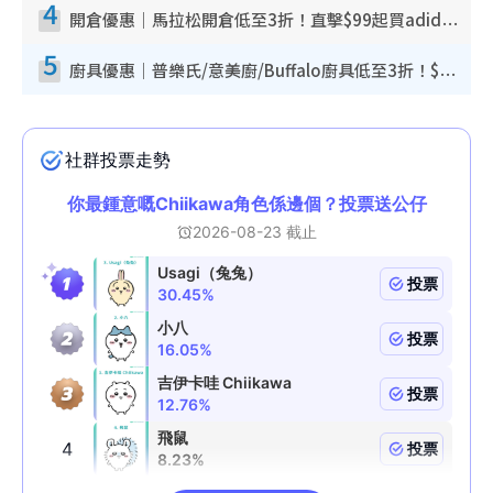
4
開倉優惠｜馬拉松開倉低至3折！直擊$99起買adidas／New Balance／Puma鞋款 STANLEY保溫杯劈價至$119起
5
廚具優惠｜普樂氏/意美廚/Buffalo廚具低至3折！$89起買煎鍋／炒鑊／個人鍋 同場小家電激減至$99起