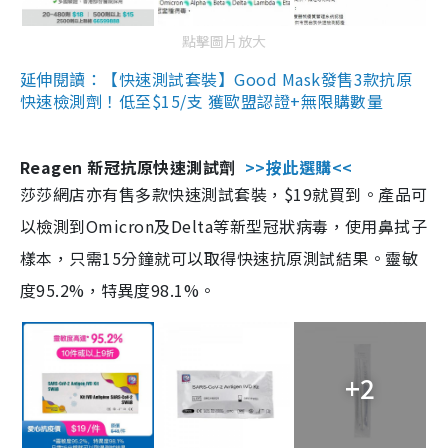
點擊圖片放大
延伸閱讀：【快速測試套裝】Good Mask發售3款抗原
快速檢測劑！低至$15/支 獲歐盟認證+無限購數量
Reagen 新冠抗原快速測試劑
>>按此選購<<
莎莎網店亦有售多款快速測試套裝，$19就買到。產品可
以檢測到Omicron及Delta等新型冠狀病毒，使用鼻拭子
樣本，只需15分鐘就可以取得快速抗原測試結果。靈敏
度95.2%，特異度98.1%。
+2