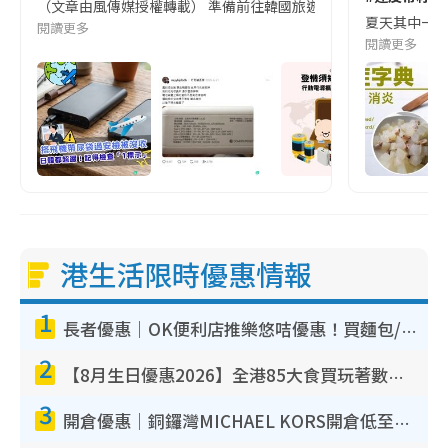
（文章由風傳媒授權轉載） 準備前往韓國旅遊的民眾，近期要特別留
夏天其中一種時
閱讀更多
閱讀更多
港生活限時優惠情報
1
長者優惠｜OK便利店推樂悠咭優惠！買麵包/牛奶/保健品拍卡即減
2
【8月生日優惠2026】全港85大食買玩著數攻略 自助餐/火鍋放題同行免費＋誠品/DONKI送現金券
3
開倉優惠｜銅鑼灣MICHAEL KORS開倉低至17折！直擊$500起買手袋/銀包/鞋款 必買經典Jet Set系列