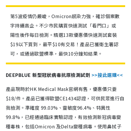
第5波疫情仍嚴峻，Omicron感染力強，確診個案數
字持續高企。不少市民購買快速測試「看門口」或
陽性後作每日檢測。精選13款優惠價快速測試套裝
$19以下買到，最平$10有交易！產品已獲衛生署認
可，或通過歐盟標準，最快10分鐘知結果。
DEEPBLUE 新型冠狀病毒抗原檢測試劑
>>按此選購<<
產品現時於HK Medical Mask官網有售，優惠價只要
$18/件。產品已獲得歐盟CE1434認證，可供民眾進行自
我檢測。準確度 99.03%、靈敏度96.4%、特異性
99.8%，已經通過臨床實驗認證，有效檢測新冠病毒變
種毒株，包括Omicron 及Delta變種病毒。使用鼻拭子