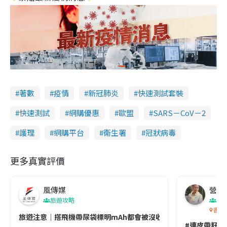
著數
疫情
新冠肺炎
快速測試套裝
快速測試
網購優惠
歐盟
SARS－CoV－2
護理
網購平台
衞生署
冠狀病毒
更多真實評價
風傳媒
營養教
旅遊攻略
生
香港
旅遊注意｜搭飛機帶尿袋標明mAh都會被沒收😱出發前切記檢查「1
#連皮帶籽都