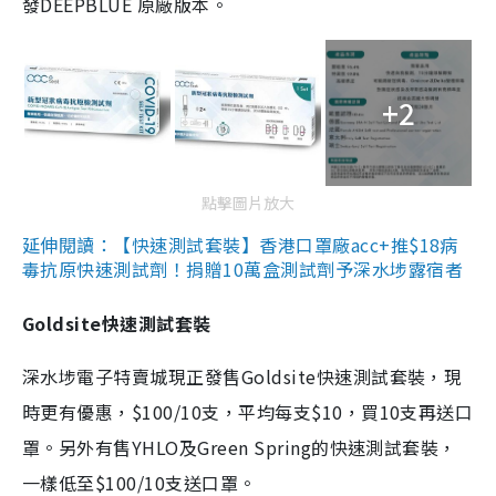
發DEEPBLUE 原廠版本。
+2
點擊圖片放大
延伸閱讀：【快速測試套裝】香港口罩廠acc+推$18病
毒抗原快速測試劑！捐贈10萬盒測試劑予深水埗露宿者
Goldsite快速測試套裝
深水埗電子特賣城現正發售Goldsite快速測試套裝，現
時更有優惠，$100/10支，平均每支$10，買10支再送口
罩。另外有售YHLO及Green Spring的快速測試套裝，
一樣低至$100/10支送口罩。