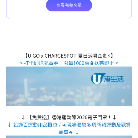
【U GO x CHARGESPOT 夏日消暑企劃⚡】
> 打卡即送充電券！限量1000張🔋送完即止 <
↓ 【免費送】香港運動節2026電子門票！↓
↓ 設過百運動用品攤位 / 可現場體驗多項新穎運動及觀賞
賽事🔥 ↓