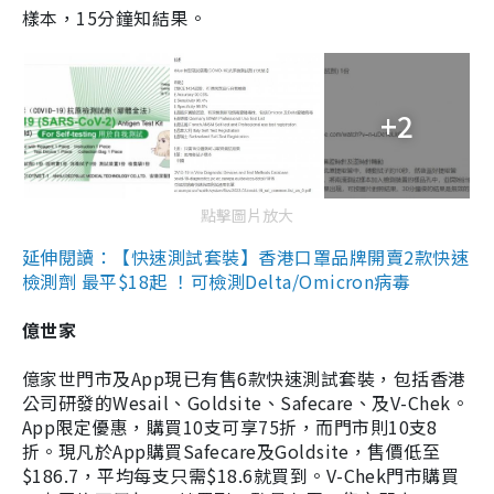
樣本，15分鐘知結果。
+2
點擊圖片放大
延伸閱讀：【快速測試套裝】香港口罩品牌開賣2款快速
檢測劑 最平$18起 ！可檢測Delta/Omicron病毒
億世家
億家世門市及App現已有售6款快速測試套裝，包括香港
公司研發的Wesail、Goldsite、Safecare、及V-Chek。
App限定優惠，購買10支可享75折，而門市則10支8
折。現凡於App購買Safecare及Goldsite，售價低至
$186.7，平均每支只需$18.6就買到。V-Chek門市購買