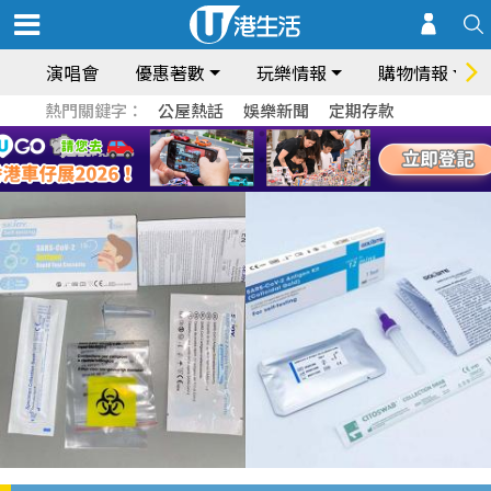
演唱會
優惠著數
玩樂情報
購物情報
熱門關鍵字：
公屋熱話
娛樂新聞
定期存款