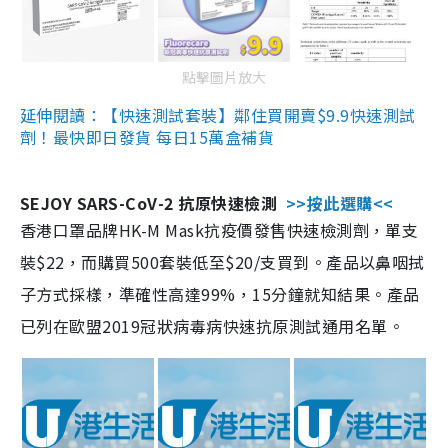
點擊圖片放大
延伸閱讀：【快速測試套裝】鄰住買開賣$9.9快速測試
劑！最快即日發貨 每日15萬盒補貨
SEJOY SARS-CoV-2 抗原快速檢測
>>按此選購<<
香港口罩品牌HK-M Mask抗疫價發售快速檢測劑，單支
裝$22，而購買500套裝低至$20/支買到。產品以鼻咽拭
子方式採樣，準確性高達99%，15分鐘就知結果。產品
已列在歐盟2019冠狀病毒病快速抗原測試通用名單。