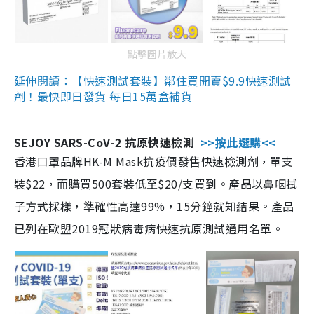
點擊圖片放大
延伸閱讀：【快速測試套裝】鄰住買開賣$9.9快速測試
劑！最快即日發貨 每日15萬盒補貨
SEJOY SARS-CoV-2 抗原快速檢測
>>按此選購<<
香港口罩品牌HK-M Mask抗疫價發售快速檢測劑，單支
裝$22，而購買500套裝低至$20/支買到。產品以鼻咽拭
子方式採樣，準確性高達99%，15分鐘就知結果。產品
已列在歐盟2019冠狀病毒病快速抗原測試通用名單。