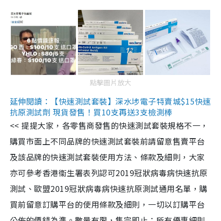
點擊圖片放大
延伸閱讀：【快速測試套裝】深水埗電子特賣城$15快速
抗原測試劑 現貨發售！買10支再送3支檢測棒
<< 提提大家，各零售商發售的快速測試套裝規格不一，
購買市面上不同品牌的快速測試套裝前請留意售賣平台
及該品牌的快速測試套裝使用方法、條款及細則，大家
亦可參考香港衞生署表列認可2019冠狀病毒病快速抗原
測試、歐盟2019冠狀病毒病快速抗原測試通用名單，購
買前留意訂購平台的使用條款及細則，一切以訂購平台
公佈的價錢為準。數量有限，售完即止；所有優惠細則