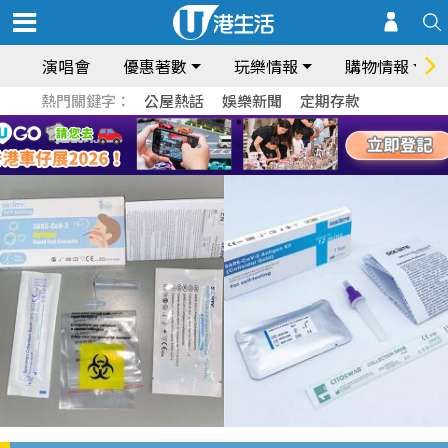
演唱會
優惠著數
玩樂情報
購物情報
熱門關鍵字：
公屋熱話
娛樂新聞
定期存款