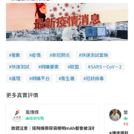
著數
疫情
新冠肺炎
快速測試套裝
快速測試
網購優惠
歐盟
SARS－CoV－2
護理
網購平台
衞生署
冠狀病毒
更多真實評價
風傳媒
營養教
旅遊攻略
生
香港
旅遊注意｜搭飛機帶尿袋標明mAh都會被沒收😱出發前切記檢查「1
#連皮帶籽都