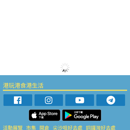
港玩港食港生活
活動展覽
市集
開倉
尖沙咀好去處
銅鑼灣好去處