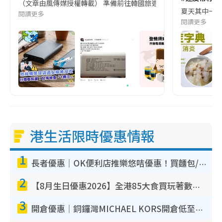
（文章由風傳媒授權轉載） 準備前往韓國旅遊的民眾，近期要特別留
夏天其中一種時
閱讀更多
閱讀更多
港生活限時優惠情報
1
長者優惠｜OK便利店推樂悠咭優惠！買麵包/牛奶/保健品拍卡即減
2
【8月生日優惠2026】全港85大食買玩著數攻略 自助餐/火鍋放題同行免費＋誠品/DONKI送現金券
3
開倉優惠｜銅鑼灣MICHAEL KORS開倉低至17折！直擊$500起買手袋/銀包/鞋款 必買經典Jet Set系列