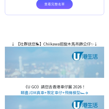
↓ 【社群送您🎠】Chiikawa迴旋木⾺吊飾公仔✨↓
《U GO》請您去香港車仔展 2026！
睇盡JDM真車+限定車仔+飛機模型🏎️✈️