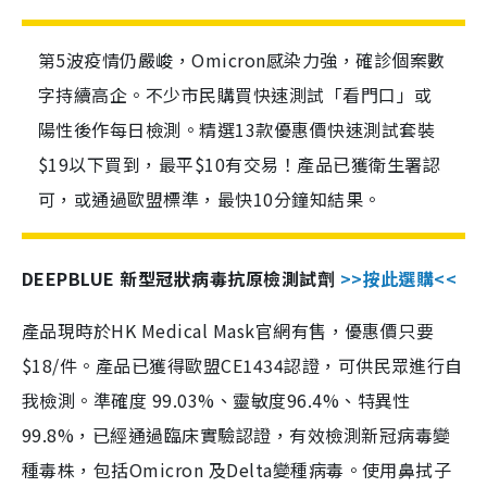
第5波疫情仍嚴峻，Omicron感染力強，確診個案數
字持續高企。不少市民購買快速測試「看門口」或
陽性後作每日檢測。精選13款優惠價快速測試套裝
$19以下買到，最平$10有交易！產品已獲衛生署認
可，或通過歐盟標準，最快10分鐘知結果。
DEEPBLUE 新型冠狀病毒抗原檢測試劑
>>按此選購<<
產品現時於HK Medical Mask官網有售，優惠價只要
$18/件。產品已獲得歐盟CE1434認證，可供民眾進行自
我檢測。準確度 99.03%、靈敏度96.4%、特異性
99.8%，已經通過臨床實驗認證，有效檢測新冠病毒變
種毒株，包括Omicron 及Delta變種病毒。使用鼻拭子