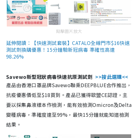
點擊圖片放大
延伸閱讀：【快速測試套裝】CATALO全線門市$16快速
測試劑換購優惠！15分鐘驗新冠病毒 準確性高達
98.26%
Savewo新型冠狀病毒快速抗原測試劑
>>按此選購<<
產品由香港口罩品牌Savewo聯乘DEEPBLUE合作推出，
抗疫優惠價低至$18買到。產品已獲得歐盟CE認證，主
要以採集鼻液樣本作檢測，能有效檢測Omicron及Delta
變種病毒，準確度達至99%，最快15分鐘就能知道檢測
結果。