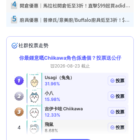
4
開倉優惠｜馬拉松開倉低至3折！直擊$99起買adidas／New Balance／Puma鞋款 STANLEY保溫杯劈價至$119起
5
廚具優惠｜普樂氏/意美廚/Buffalo廚具低至3折！$89起買煎鍋／炒鑊／個人鍋 同場小家電激減至$99起