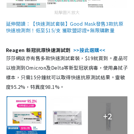
點擊圖片放大
延伸閱讀：【快速測試套裝】Good Mask發售3款抗原
快速檢測劑！低至$15/支 獲歐盟認證+無限購數量
Reagen 新冠抗原快速測試劑
>>按此選購<<
莎莎網店亦有售多款快速測試套裝，$19就買到。產品可
以檢測到Omicron及Delta等新型冠狀病毒，使用鼻拭子
樣本，只需15分鐘就可以取得快速抗原測試結果。靈敏
度95.2%，特異度98.1%。
+2