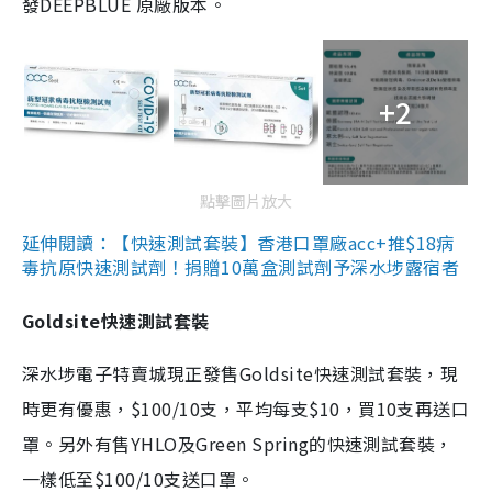
發DEEPBLUE 原廠版本。
+2
點擊圖片放大
延伸閱讀：【快速測試套裝】香港口罩廠acc+推$18病
毒抗原快速測試劑！捐贈10萬盒測試劑予深水埗露宿者
Goldsite快速測試套裝
深水埗電子特賣城現正發售Goldsite快速測試套裝，現
時更有優惠，$100/10支，平均每支$10，買10支再送口
罩。另外有售YHLO及Green Spring的快速測試套裝，
一樣低至$100/10支送口罩。