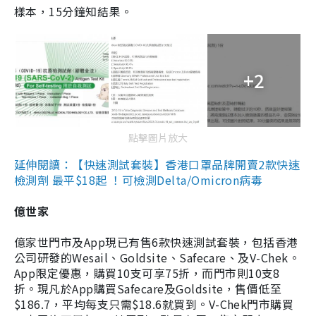
樣本，15分鐘知結果。
+2
點擊圖片放大
延伸閱讀：【快速測試套裝】香港口罩品牌開賣2款快速
檢測劑 最平$18起 ！可檢測Delta/Omicron病毒
億世家
億家世門市及App現已有售6款快速測試套裝，包括香港
公司研發的Wesail、Goldsite、Safecare、及V-Chek。
App限定優惠，購買10支可享75折，而門市則10支8
折。現凡於App購買Safecare及Goldsite，售價低至
$186.7，平均每支只需$18.6就買到。V-Chek門市購買