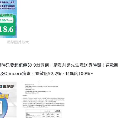
點擊圖片放大
劑，現時只要超低價$9.9就買到，購買前請先注意送貨時間！這款
Omicorn病毒，靈敏度92.2%，特異度100%。