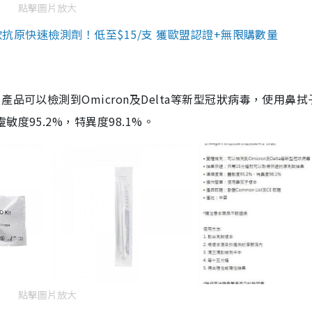
點擊圖片放大
3款抗原快速檢測劑！低至$15/支 獲歐盟認證+無限購數量
品可以檢測到Omicron及Delta等新型冠狀病毒，使用鼻拭
度95.2%，特異度98.1%。
點擊圖片放大