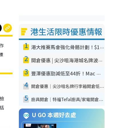
港生活限時優惠情報
1
作
港大推賽馬會強化骨骼計劃！$100骨質密度X光檢查 完成免費運動訓練送超市禮券！附參加資格
標
2
開倉優惠 | 尖沙咀海港城名牌波鞋開倉低至1折！On鞋$899起／Joy&Peace鞋履$98起
3
豐澤優惠勁減低至44折！Mac mini/iPhone17Pro大減價！廚房家電$220起
4
開倉優惠｜尖沙咀名牌行李箱開倉低至4折！一連5日 American Tourister/ace./Hallmark $200起！
5
我檢
廚具開倉｜特福Tefal廚具/家電開倉低至3折！$220起買平底鍋/炒鑊/湯煲！電飯煲/吸塵機/燙斗$418起
包括
U GO 本週好去處