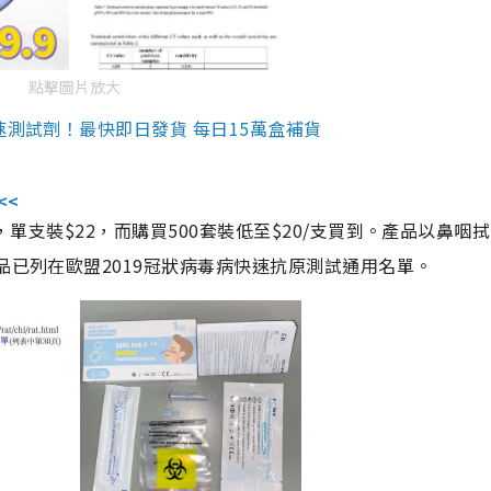
點擊圖片放大
速測試劑！最快即日發貨 每日15萬盒補貨
<<
，單支裝$22，而購買500套裝低至$20/支買到。產品以鼻咽
品已列在歐盟2019冠狀病毒病快速抗原測試通用名單。