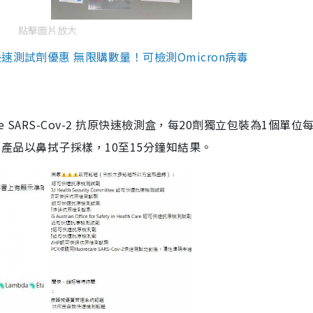
點擊圖片放大
測試劑優惠 無限購數量！可檢測Omicron病毒
are SARS-Cov-2 抗原快速檢測盒，每20劑獨立包裝為1個單位
5。產品以鼻拭子採樣，10至15分鐘知結果。