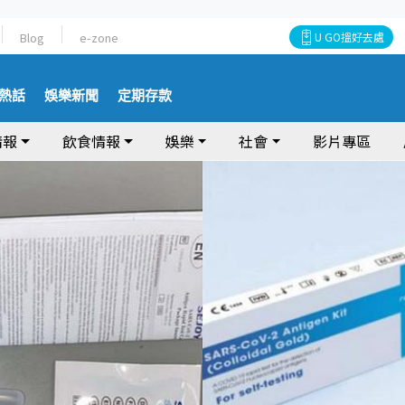
Blog
e-zone
U GO搵好去處
熱話
娛樂新聞
定期存款
情報
飲食情報
娛樂
社會
影片專區