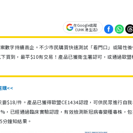
在Google追蹤
《UHK 港生活》
診個案數字持續高企。不少市民購買快速測試「看門口」或陽性後
以下買到，最平$10有交易！產品已獲衛生署認可，或通過歐盟
選購<<
惠價只要$18/件。產品已獲得歐盟CE1434認證，可供民眾進行自
性99.8%，已經通過臨床實驗認證，有效檢測新冠病毒變種毒株，
，15分鐘知結果。