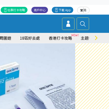
社群打卡攻略
商戶中心
下載 App
繁
简
周圍遊
18區好去處
香港打卡攻略
主題特集