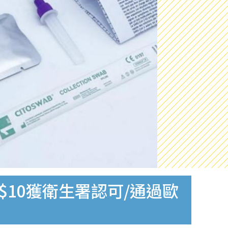
$10獲衛生署認可/通過歐