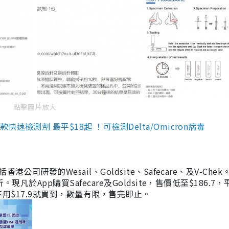
點擊圖片放大
檢測劑 最平$18起 ！可檢測Delta/Omicron病毒
研發的Wesail、Goldsite、Safecare、及V-Chek。
凡於App購買Safecare及Goldsite，售價低至$186.7
均不用$17.9就買到，數量有限，售完即止。