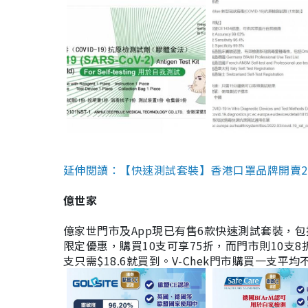
延伸閱讀：【快速測試套裝】香港口罩品牌開賣2款快速
億世家
億家世門市及App現已有售6款快速測試套裝，包括香港公司
限定優惠，購買10支可享75折，而門市則10支8折。現
支只需$18.6就買到。V-Chek門市購買一支平