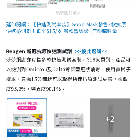
點擊圖片放大
延伸閱讀：【快速測試套裝】Good Mask發售3款抗原
快速檢測劑！低至$15/支 獲歐盟認證+無限購數量
Reagen 新冠抗原快速測試劑
>>按此選購<<
莎莎網店亦有售多款快速測試套裝，$19就買到。產品可
以檢測到Omicron及Delta等新型冠狀病毒，使用鼻拭子
樣本，只需15分鐘就可以取得快速抗原測試結果。靈敏
度95.2%，特異度98.1%。
+2