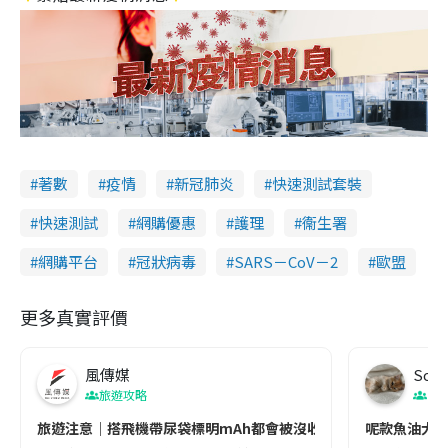
著數
疫情
新冠肺炎
快速測試套裝
快速測試
網購優惠
護理
衞生署
網購平台
冠狀病毒
SARS－CoV－2
歐盟
更多真實評價
風傳媒
Soul
旅遊攻略
生
旅遊注意｜搭飛機帶尿袋標明mAh都會被沒收😱出發前切記檢查「1
呢款魚油大家