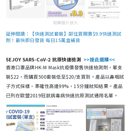
點擊圖片放大
延伸閱讀：【快速測試套裝】鄰住買開賣$9.9快速測試
劑！最快即日發貨 每日15萬盒補貨
SEJOY SARS-CoV-2 抗原快速檢測
>>按此選購<<
香港口罩品牌HK-M Mask抗疫價發售快速檢測劑，單支
裝$22，而購買500套裝低至$20/支買到。產品以鼻咽拭
子方式採樣，準確性高達99%，15分鐘就知結果。產品
已列在歐盟2019冠狀病毒病快速抗原測試通用名單。