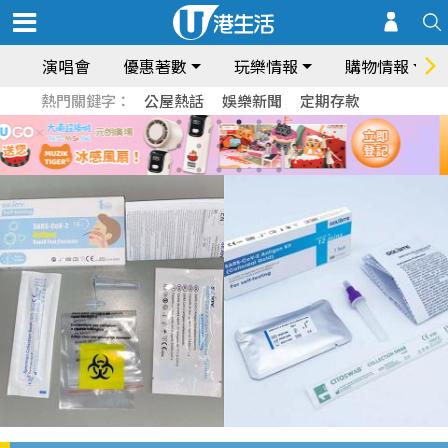
演唱會
優惠著數
玩樂情報
購物情報
熱門關鍵字：
公屋熱話
娛樂新聞
定期存款