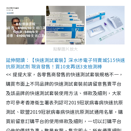
點擊圖片放大
延伸閱讀：【快速測試套裝】深水埗電子特賣城$15快速
抗原測試劑 現貨發售！買10支再送3支檢測棒
<< 提提大家，各零售商發售的快速測試套裝規格不一，
購買市面上不同品牌的快速測試套裝前請留意售賣平台
及該品牌的快速測試套裝使用方法、條款及細則，大家
亦可參考香港衞生署表列認可2019冠狀病毒病快速抗原
測試、歐盟2019冠狀病毒病快速抗原測試通用名單，購
買前留意訂購平台的使用條款及細則，一切以訂購平台
公佈的價錢為準。數量有限，售完即止；所有優惠細則