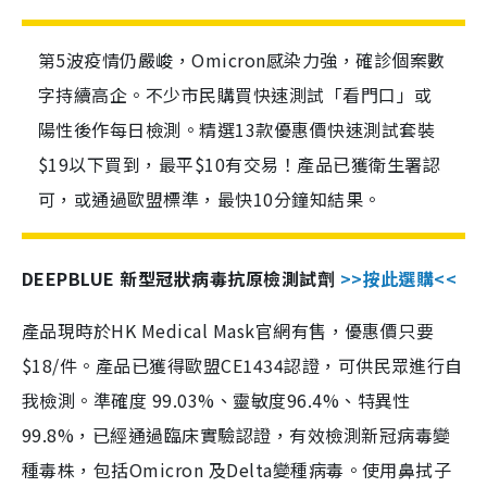
第5波疫情仍嚴峻，Omicron感染力強，確診個案數
字持續高企。不少市民購買快速測試「看門口」或
陽性後作每日檢測。精選13款優惠價快速測試套裝
$19以下買到，最平$10有交易！產品已獲衛生署認
可，或通過歐盟標準，最快10分鐘知結果。
DEEPBLUE 新型冠狀病毒抗原檢測試劑
>>按此選購<<
產品現時於HK Medical Mask官網有售，優惠價只要
$18/件。產品已獲得歐盟CE1434認證，可供民眾進行自
我檢測。準確度 99.03%、靈敏度96.4%、特異性
99.8%，已經通過臨床實驗認證，有效檢測新冠病毒變
種毒株，包括Omicron 及Delta變種病毒。使用鼻拭子