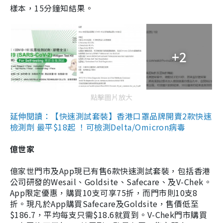
樣本，15分鐘知結果。
+2
點擊圖片放大
延伸閱讀：【快速測試套裝】香港口罩品牌開賣2款快速
檢測劑 最平$18起 ！可檢測Delta/Omicron病毒
億世家
億家世門市及App現已有售6款快速測試套裝，包括香港
公司研發的Wesail、Goldsite、Safecare、及V-Chek。
App限定優惠，購買10支可享75折，而門市則10支8
折。現凡於App購買Safecare及Goldsite，售價低至
$186.7，平均每支只需$18.6就買到。V-Chek門市購買