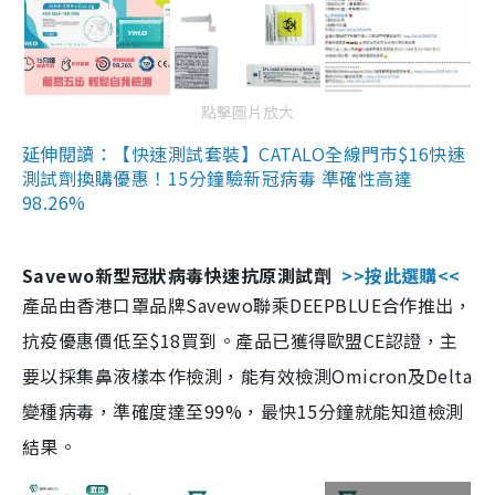
點擊圖片放大
延伸閱讀：【快速測試套裝】CATALO全線門市$16快速
測試劑換購優惠！15分鐘驗新冠病毒 準確性高達
98.26%
Savewo新型冠狀病毒快速抗原測試劑
>>按此選購<<
產品由香港口罩品牌Savewo聯乘DEEPBLUE合作推出，
抗疫優惠價低至$18買到。產品已獲得歐盟CE認證，主
要以採集鼻液樣本作檢測，能有效檢測Omicron及Delta
變種病毒，準確度達至99%，最快15分鐘就能知道檢測
結果。