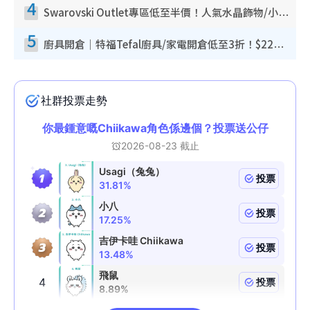
4
Swarovski Outlet專區低至半價！人氣水晶飾物/小擺設$138起！迪士尼款/水晶高跟鞋都有平
5
廚具開倉｜特福Tefal廚具/家電開倉低至3折！$220起買平底鍋/炒鑊/湯煲！電飯煲/吸塵機/燙斗$418起