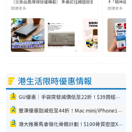
（文章由風傳媒授權轉載） 準備前往韓國旅遊的民眾，近期要特別留
💊 ｢精神返
閱讀更多
閱讀更多
港生活限時優惠情報
1
GU優惠｜手袋突發減價低至22折！$39買經典波士頓包/餃子袋！飾物同步減價$29起！
2
豐澤優惠勁減低至44折！Mac mini/iPhone17Pro大減價！廚房家電$220起
3
港大推賽馬會強化骨骼計劃！$100骨質密度X光檢查 完成免費運動訓練送超市禮券！附參加資格