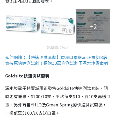
發DEEPBLUE 原廠版本。
+2
點擊圖片放大
延伸閱讀：【快速測試套裝】香港口罩廠acc+推$18病
毒抗原快速測試劑！捐贈10萬盒測試劑予深水埗露宿者
Goldsite快速測試套裝
深水埗電子特賣城現正發售Goldsite快速測試套裝，現
時更有優惠，$100/10支，平均每支$10，買10支再送口
罩。另外有售YHLO及Green Spring的快速測試套裝，
一樣低至$100/10支送口罩。