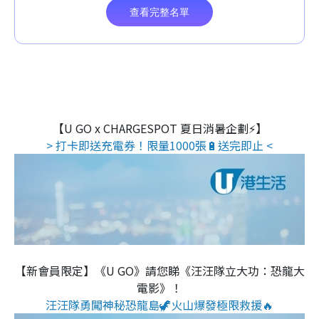
【U GO x CHARGESPOT 夏日消暑企劃⚡】
> 打卡即送充電券！限量1000張🔋送完即止 <
【新會員限定】《U GO》請您睇《汪汪隊立大功：恐龍大
電影》！
汪汪隊勇闖神秘恐龍島🦖火山爆發極限救援🔥