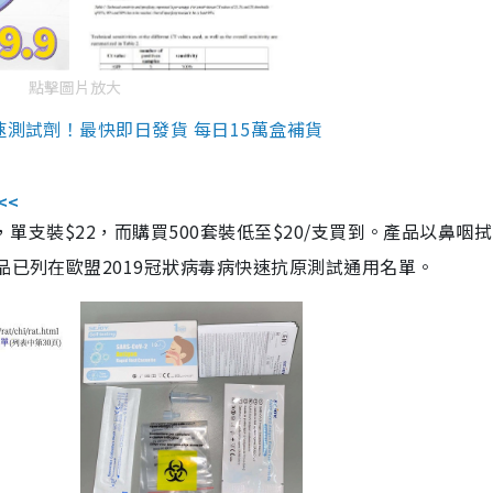
點擊圖片放大
速測試劑！最快即日發貨 每日15萬盒補貨
<<
，單支裝$22，而購買500套裝低至$20/支買到。產品以鼻咽
品已列在歐盟2019冠狀病毒病快速抗原測試通用名單。