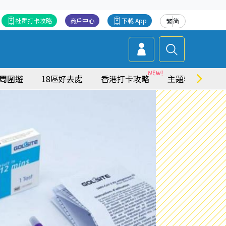
社群打卡攻略
商戶中心
下載 App
繁
简
周圍遊
18區好去處
香港打卡攻略
主題特集