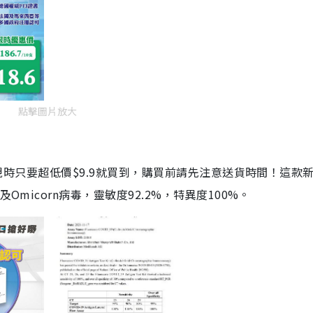
點擊圖片放大
劑，現時只要超低價$9.9就買到，購買前請先注意送貨時間！這款
Omicorn病毒，靈敏度92.2%，特異度100%。