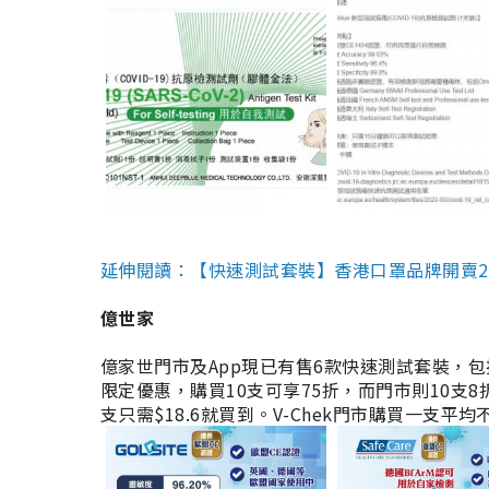
延伸閱讀：【快速測試套裝】香港口罩品牌開賣2款快速
億世家
億家世門市及App現已有售6款快速測試套裝，包括香港公司
限定優惠，購買10支可享75折，而門市則10支8折。現
支只需$18.6就買到。V-Chek門市購買一支平