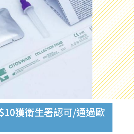
$10獲衛生署認可/通過歐