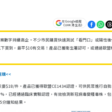
在Google追蹤
《UHK 港生活》
診個案數字持續高企。不少市民購買快速測試「看門口」或陽性後
以下買到，最平$10有交易！產品已獲衛生署認可，或通過歐盟
選購<<
惠價只要$18/件。產品已獲得歐盟CE1434認證，可供民眾進行自
性99.8%，已經通過臨床實驗認證，有效檢測新冠病毒變種毒株，
，15分鐘知結果。