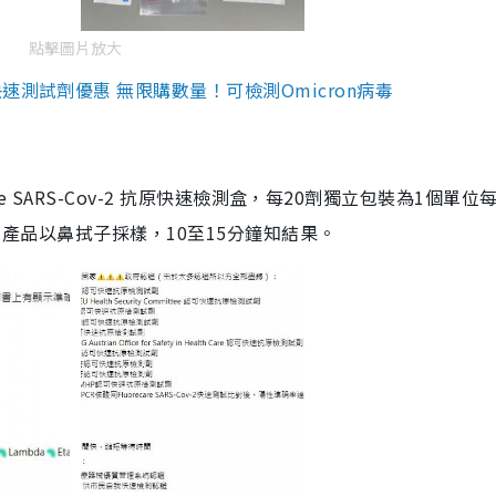
點擊圖片放大
測試劑優惠 無限購數量！可檢測Omicron病毒
are SARS-Cov-2 抗原快速檢測盒，每20劑獨立包裝為1個單位
5。產品以鼻拭子採樣，10至15分鐘知結果。