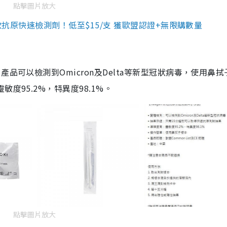
點擊圖片放大
3款抗原快速檢測劑！低至$15/支 獲歐盟認證+無限購數量
品可以檢測到Omicron及Delta等新型冠狀病毒，使用鼻拭
度95.2%，特異度98.1%。
點擊圖片放大