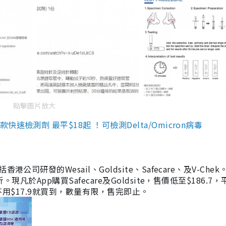
點擊圖片放大
檢測劑 最平$18起 ！可檢測Delta/Omicron病毒
研發的Wesail、Goldsite、Safecare、及V-Chek。
凡於App購買Safecare及Goldsite，售價低至$186.7
均不用$17.9就買到，數量有限，售完即止。