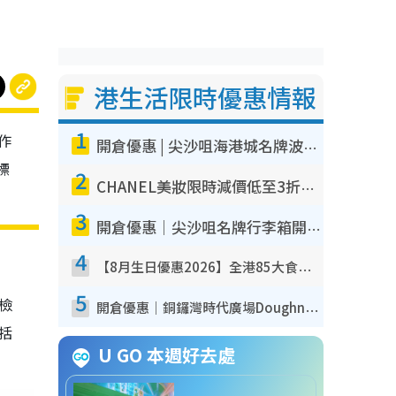
港生活限時優惠情報
1
作
開倉優惠 | 尖沙咀海港城名牌波鞋開倉低至1折！On鞋$899起／Joy&Peace鞋履$98起
標
2
CHANEL美妝限時減價低至3折！人氣粉底/唇膏/精華液低至$275！COCO香水都有平
3
開倉優惠｜尖沙咀名牌行李箱開倉低至4折！一連5日 American Tourister/ace./Hallmark $200起！
4
【8月生日優惠2026】全港85大食買玩著數攻略 自助餐/火鍋放題同行免費＋誠品/DONKI送現金券
5
我檢
開倉優惠｜銅鑼灣時代廣場Doughnut/Campo Marzio開倉低至1折！背囊、書包、手袋劈價$200起
包括
U GO 本週好去處