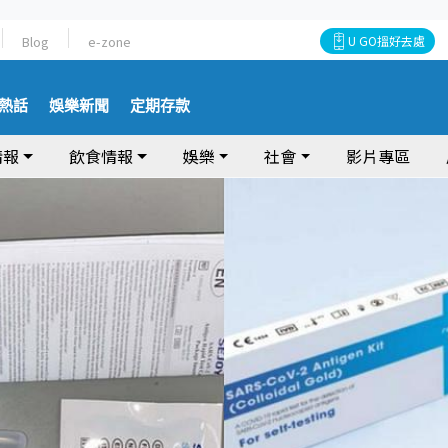
Blog
e-zone
U GO搵好去處
熱話
娛樂新聞
定期存款
情報
飲食情報
娛樂
社會
影片專區