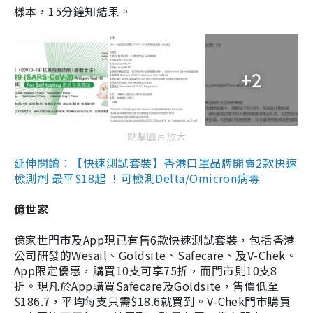
樣本，15分鐘知結果。
+2
點擊圖片放大
延伸閱讀：【快速測試套裝】香港口罩品牌開賣2款快速
檢測劑 最平$18起 ！可檢測Delta/Omicron病毒
億世家
億家世門市及App現已有售6款快速測試套裝，包括香港
公司研發的Wesail、Goldsite、Safecare、及V-Chek。
App限定優惠，購買10支可享75折，而門市則10支8
折。現凡於App購買Safecare及Goldsite，售價低至
$186.7，平均每支只需$18.6就買到。V-Chek門市購買