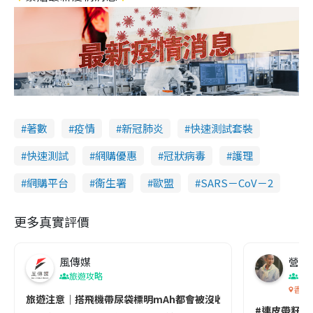
著數
疫情
新冠肺炎
快速測試套裝
快速測試
網購優惠
冠狀病毒
護理
網購平台
衞生署
歐盟
SARS－CoV－2
更多真實評價
風傳媒
營養教
旅遊攻略
生
香港
旅遊注意｜搭飛機帶尿袋標明mAh都會被沒收😱出發前切記檢查「1
#連皮帶籽都