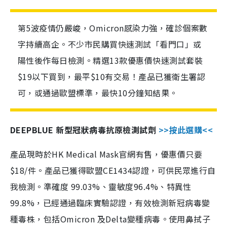
第5波疫情仍嚴峻，Omicron感染力強，確診個案數
字持續高企。不少市民購買快速測試「看門口」或
陽性後作每日檢測。精選13款優惠價快速測試套裝
$19以下買到，最平$10有交易！產品已獲衛生署認
可，或通過歐盟標準，最快10分鐘知結果。
DEEPBLUE 新型冠狀病毒抗原檢測試劑
>>按此選購<<
產品現時於HK Medical Mask官網有售，優惠價只要
$18/件。產品已獲得歐盟CE1434認證，可供民眾進行自
我檢測。準確度 99.03%、靈敏度96.4%、特異性
99.8%，已經通過臨床實驗認證，有效檢測新冠病毒變
種毒株，包括Omicron 及Delta變種病毒。使用鼻拭子