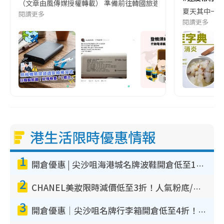
（文章由風傳媒授權轉載） 準備前往韓國旅遊的民眾，近期要特別留
夏天其中一種時
閱讀更多
閱讀更多
港生活限時優惠情報
1
開倉優惠 | 尖沙咀海港城名牌波鞋開倉低至1折！On鞋$899起／Joy&Peace鞋履$98起
2
CHANEL美妝限時減價低至3折！人氣粉底/唇膏/精華液低至$275！COCO香水都有平
3
開倉優惠｜尖沙咀名牌行李箱開倉低至4折！一連5日 American Tourister/ace./Hallmark $200起！