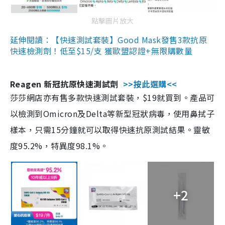
點擊圖片放大
延伸閱讀：【快速測試套裝】Good Mask發售3款抗原
快速檢測劑！低至$15/支 獲歐盟認證+無限購數量
Reagen 新冠抗原快速測試劑
>>按此選購<<
莎莎網店亦有售多款快速測試套裝，$19就買到。產品可
以檢測到Omicron及Delta等新型冠狀病毒，使用鼻拭子
樣本，只需15分鐘就可以取得快速抗原測試結果。靈敏
度95.2%，特異度98.1%。
+2