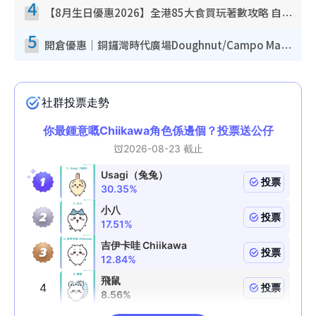
4
【8月生日優惠2026】全港85大食買玩著數攻略 自助餐/火鍋放題同行免費＋誠品/DONKI送現金券
5
開倉優惠｜銅鑼灣時代廣場Doughnut/Campo Marzio開倉低至1折！背囊、書包、手袋劈價$200起