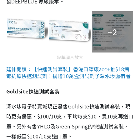
發DEEPBLUE 原廠版本。
+2
點擊圖片放大
延伸閱讀：【快速測試套裝】香港口罩廠acc+推$18病
毒抗原快速測試劑！捐贈10萬盒測試劑予深水埗露宿者
Goldsite快速測試套裝
深水埗電子特賣城現正發售Goldsite快速測試套裝，現
時更有優惠，$100/10支，平均每支$10，買10支再送口
罩。另外有售YHLO及Green Spring的快速測試套裝，
一樣低至$100/10支送口罩。