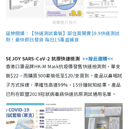
點擊圖片放大
延伸閱讀：【快速測試套裝】鄰住買開賣$9.9快速測試
劑！最快即日發貨 每日15萬盒補貨
SEJOY SARS-CoV-2 抗原快速檢測
>>按此選購<<
香港口罩品牌HK-M Mask抗疫價發售快速檢測劑，單支
裝$22，而購買500套裝低至$20/支買到。產品以鼻咽拭
子方式採樣，準確性高達99%，15分鐘就知結果。產品
已列在歐盟2019冠狀病毒病快速抗原測試通用名單。