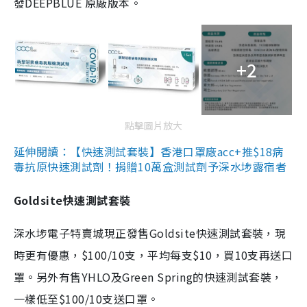
發DEEPBLUE 原廠版本。
+2
點擊圖片放大
延伸閱讀：【快速測試套裝】香港口罩廠acc+推$18病
毒抗原快速測試劑！捐贈10萬盒測試劑予深水埗露宿者
Goldsite快速測試套裝
深水埗電子特賣城現正發售Goldsite快速測試套裝，現
時更有優惠，$100/10支，平均每支$10，買10支再送口
罩。另外有售YHLO及Green Spring的快速測試套裝，
一樣低至$100/10支送口罩。