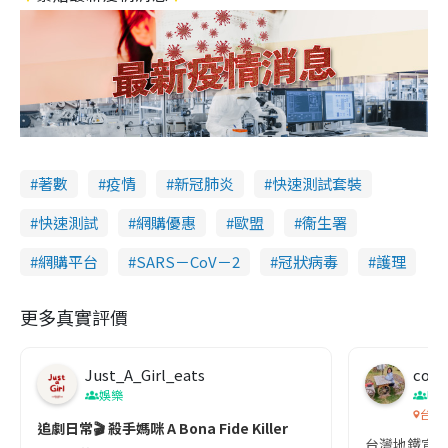
著數
疫情
新冠肺炎
快速測試套裝
快速測試
網購優惠
歐盟
衞生署
網購平台
SARS－CoV－2
冠狀病毒
護理
更多真實評價
Just_A_Girl_eats
co c
娛樂
吹
台灣
追劇日常🎬 殺手媽咪 A Bona Fide Killer
台灣地鐵宣