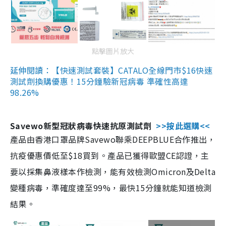
點擊圖片放大
延伸閱讀：【快速測試套裝】CATALO全線門市$16快速
測試劑換購優惠！15分鐘驗新冠病毒 準確性高達
98.26%
Savewo新型冠狀病毒快速抗原測試劑
>>按此選購<<
產品由香港口罩品牌Savewo聯乘DEEPBLUE合作推出，
抗疫優惠價低至$18買到。產品已獲得歐盟CE認證，主
要以採集鼻液樣本作檢測，能有效檢測Omicron及Delta
變種病毒，準確度達至99%，最快15分鐘就能知道檢測
結果。