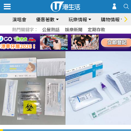
演唱會
優惠著數
玩樂情報
購物情報
熱門關鍵字：
公屋熱話
娛樂新聞
定期存款