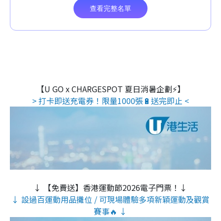
【U GO x CHARGESPOT 夏日消暑企劃⚡】
> 打卡即送充電券！限量1000張🔋送完即止 <
↓ 【免費送】香港運動節2026電子門票！↓
↓ 設過百運動用品攤位 / 可現場體驗多項新穎運動及觀賞
賽事🔥 ↓