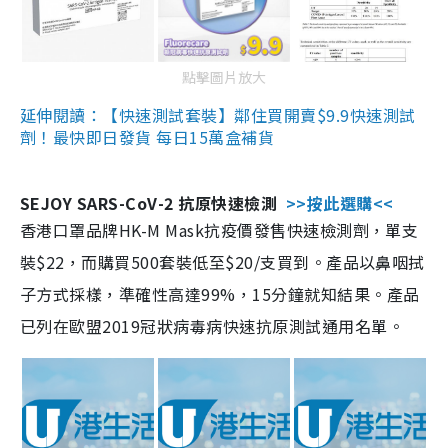
點擊圖片放大
延伸閱讀：【快速測試套裝】鄰住買開賣$9.9快速測試
劑！最快即日發貨 每日15萬盒補貨
SEJOY SARS-CoV-2 抗原快速檢測
>>按此選購<<
香港口罩品牌HK-M Mask抗疫價發售快速檢測劑，單支
裝$22，而購買500套裝低至$20/支買到。產品以鼻咽拭
子方式採樣，準確性高達99%，15分鐘就知結果。產品
已列在歐盟2019冠狀病毒病快速抗原測試通用名單。