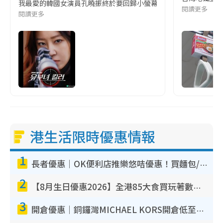
我最愛的韓國女演員孔曉振終於要回歸小螢幕啦!這次的劇本改編自同名
閱讀更多
閱讀更多
港生活限時優惠情報
1
長者優惠｜OK便利店推樂悠咭優惠！買麵包/牛奶/保健品拍卡即減
2
【8月生日優惠2026】全港85大食買玩著數攻略 自助餐/火鍋放題同行免費＋誠品/DONKI送現金券
3
開倉優惠｜銅鑼灣MICHAEL KORS開倉低至17折！直擊$500起買手袋/銀包/鞋款 必買經典Jet Set系列