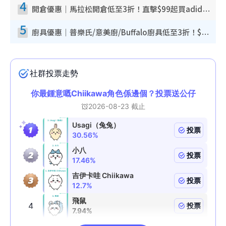
4
開倉優惠｜馬拉松開倉低至3折！直擊$99起買adidas／New Balance／Puma鞋款 STANLEY保溫杯劈價至$119起
5
廚具優惠｜普樂氏/意美廚/Buffalo廚具低至3折！$89起買煎鍋／炒鑊／個人鍋 同場小家電激減至$99起