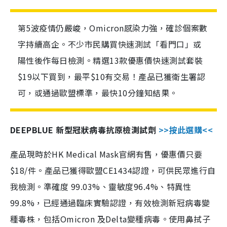
第5波疫情仍嚴峻，Omicron感染力強，確診個案數
字持續高企。不少市民購買快速測試「看門口」或
陽性後作每日檢測。精選13款優惠價快速測試套裝
$19以下買到，最平$10有交易！產品已獲衛生署認
可，或通過歐盟標準，最快10分鐘知結果。
DEEPBLUE 新型冠狀病毒抗原檢測試劑
>>按此選購<<
產品現時於HK Medical Mask官網有售，優惠價只要
$18/件。產品已獲得歐盟CE1434認證，可供民眾進行自
我檢測。準確度 99.03%、靈敏度96.4%、特異性
99.8%，已經通過臨床實驗認證，有效檢測新冠病毒變
種毒株，包括Omicron 及Delta變種病毒。使用鼻拭子