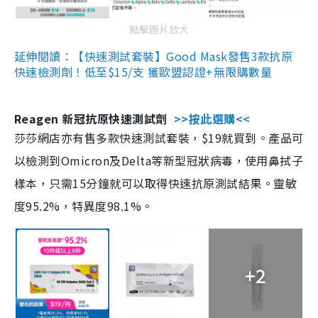
點擊圖片放大
延伸閱讀：【快速測試套裝】Good Mask發售3款抗原
快速檢測劑！低至$15/支 獲歐盟認證+無限購數量
Reagen 新冠抗原快速測試劑
>>按此選購<<
莎莎網店亦有售多款快速測試套裝，$19就買到。產品可
以檢測到Omicron及Delta等新型冠狀病毒，使用鼻拭子
樣本，只需15分鐘就可以取得快速抗原測試結果。靈敏
度95.2%，特異度98.1%。
+2