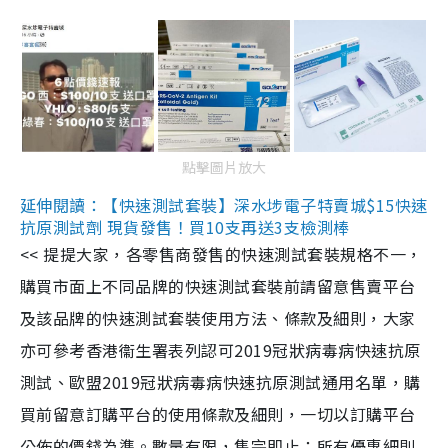
點擊圖片放大
延伸閱讀：【快速測試套裝】深水埗電子特賣城$15快速
抗原測試劑 現貨發售！買10支再送3支檢測棒
<< 提提大家，各零售商發售的快速測試套裝規格不一，
購買市面上不同品牌的快速測試套裝前請留意售賣平台
及該品牌的快速測試套裝使用方法、條款及細則，大家
亦可參考香港衞生署表列認可2019冠狀病毒病快速抗原
測試、歐盟2019冠狀病毒病快速抗原測試通用名單，購
買前留意訂購平台的使用條款及細則，一切以訂購平台
公佈的價錢為準。數量有限，售完即止；所有優惠細則