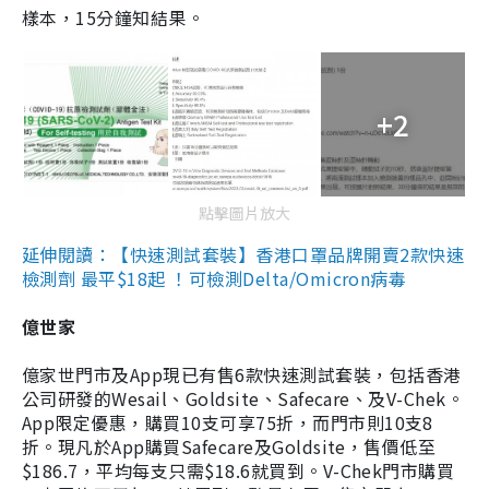
樣本，15分鐘知結果。
+2
點擊圖片放大
延伸閱讀：【快速測試套裝】香港口罩品牌開賣2款快速
檢測劑 最平$18起 ！可檢測Delta/Omicron病毒
億世家
億家世門市及App現已有售6款快速測試套裝，包括香港
公司研發的Wesail、Goldsite、Safecare、及V-Chek。
App限定優惠，購買10支可享75折，而門市則10支8
折。現凡於App購買Safecare及Goldsite，售價低至
$186.7，平均每支只需$18.6就買到。V-Chek門市購買