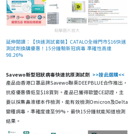
點擊圖片放大
延伸閱讀：【快速測試套裝】CATALO全線門市$16快速
測試劑換購優惠！15分鐘驗新冠病毒 準確性高達
98.26%
Savewo新型冠狀病毒快速抗原測試劑
>>按此選購<<
產品由香港口罩品牌Savewo聯乘DEEPBLUE合作推出，
抗疫優惠價低至$18買到。產品已獲得歐盟CE認證，主
要以採集鼻液樣本作檢測，能有效檢測Omicron及Delta
變種病毒，準確度達至99%，最快15分鐘就能知道檢測
結果。