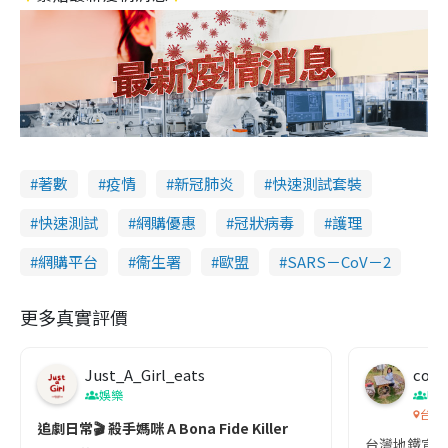
著數
疫情
新冠肺炎
快速測試套裝
快速測試
網購優惠
冠狀病毒
護理
網購平台
衞生署
歐盟
SARS－CoV－2
更多真實評價
Just_A_Girl_eats
co c
娛樂
吹
台灣
追劇日常🎬 殺手媽咪 A Bona Fide Killer
台灣地鐵宣