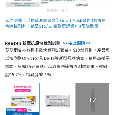
點擊圖片放大
延伸閱讀：【快速測試套裝】Good Mask發售3款抗原
快速檢測劑！低至$15/支 獲歐盟認證+無限購數量
Reagen 新冠抗原快速測試劑
>>按此選購<<
莎莎網店亦有售多款快速測試套裝，$19就買到。產品可
以檢測到Omicron及Delta等新型冠狀病毒，使用鼻拭子
樣本，只需15分鐘就可以取得快速抗原測試結果。靈敏
度95.2%，特異度98.1%。
+2