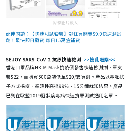
點擊圖片放大
延伸閱讀：【快速測試套裝】鄰住買開賣$9.9快速測試
劑！最快即日發貨 每日15萬盒補貨
SEJOY SARS-CoV-2 抗原快速檢測
>>按此選購<<
香港口罩品牌HK-M Mask抗疫價發售快速檢測劑，單支
裝$22，而購買500套裝低至$20/支買到。產品以鼻咽拭
子方式採樣，準確性高達99%，15分鐘就知結果。產品
已列在歐盟2019冠狀病毒病快速抗原測試通用名單。