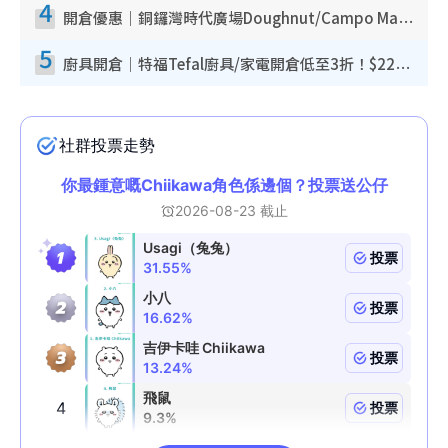
4
開倉優惠｜銅鑼灣時代廣場Doughnut/Campo Marzio開倉低至1折！背囊、書包、手袋劈價$200起
5
廚具開倉｜特福Tefal廚具/家電開倉低至3折！$220起買平底鍋/炒鑊/湯煲！電飯煲/吸塵機/燙斗$418起