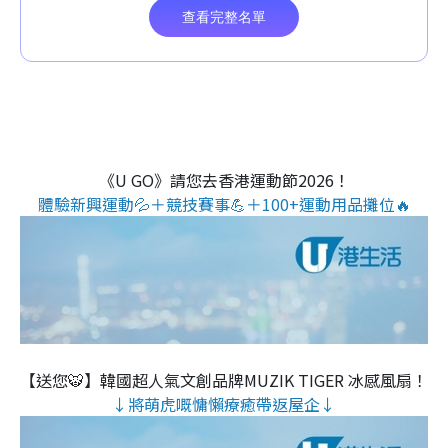
《U GO》請您去香港運動節2026！
體驗新興運動💦＋競技賽事💪＋100+運動用品攤位🔥
【送您🐯】韓國超人氣文創品牌MUZIK TIGER 冰感風扇！
↓將萌虎嘅慵懶療癒帶返屋企↓