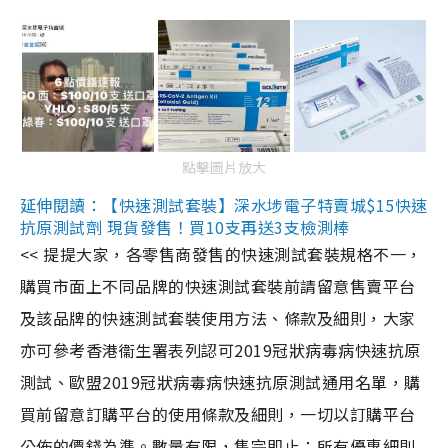
點擊圖片放大
延伸閱讀：【快速測試套裝】深水埗電子特賣城$15快速
抗原測試劑 現貨發售！買10支再送3支檢測棒
<< 提提大家，各零售商發售的快速測試套裝規格不一，
購買市面上不同品牌的快速測試套裝前請留意售賣平台
及該品牌的快速測試套裝使用方法、條款及細則，大家
亦可參考香港衞生署表列認可2019冠狀病毒病快速抗原
測試、歐盟2019冠狀病毒病快速抗原測試通用名單，購
買前留意訂購平台的使用條款及細則，一切以訂購平台
公佈的價錢為準。數量有限，售完即止；所有優惠細則