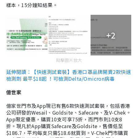
樣本，15分鐘知結果。
+2
點擊圖片放大
延伸閱讀：【快速測試套裝】香港口罩品牌開賣2款快速
檢測劑 最平$18起 ！可檢測Delta/Omicron病毒
億世家
億家世門市及App現已有售6款快速測試套裝，包括香港
公司研發的Wesail、Goldsite、Safecare、及V-Chek。
App限定優惠，購買10支可享75折，而門市則10支8
折。現凡於App購買Safecare及Goldsite，售價低至
$186.7，平均每支只需$18.6就買到。V-Chek門市購買