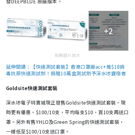
發DEEPBLUE 原廠版本。
+2
點擊圖片放大
延伸閱讀：【快速測試套裝】香港口罩廠acc+推$18病
毒抗原快速測試劑！捐贈10萬盒測試劑予深水埗露宿者
Goldsite快速測試套裝
深水埗電子特賣城現正發售Goldsite快速測試套裝，現
時更有優惠，$100/10支，平均每支$10，買10支再送口
罩。另外有售YHLO及Green Spring的快速測試套裝，
一樣低至$100/10支送口罩。