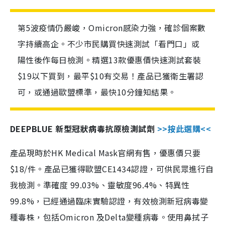
第5波疫情仍嚴峻，Omicron感染力強，確診個案數
字持續高企。不少市民購買快速測試「看門口」或
陽性後作每日檢測。精選13款優惠價快速測試套裝
$19以下買到，最平$10有交易！產品已獲衛生署認
可，或通過歐盟標準，最快10分鐘知結果。
DEEPBLUE 新型冠狀病毒抗原檢測試劑
>>按此選購<<
產品現時於HK Medical Mask官網有售，優惠價只要
$18/件。產品已獲得歐盟CE1434認證，可供民眾進行自
我檢測。準確度 99.03%、靈敏度96.4%、特異性
99.8%，已經通過臨床實驗認證，有效檢測新冠病毒變
種毒株，包括Omicron 及Delta變種病毒。使用鼻拭子