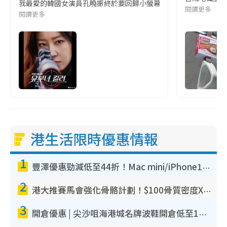
我最愛的韓國女演員孔曉振終於要回歸小螢幕啦!這次的劇本改編自同名
閱讀更多
閱讀更多
港生活限時優惠情報
1
豐澤優惠勁減低至44折！Mac mini/iPhone17Pro大減價！廚房家電$220起
2
港大推賽馬會強化骨骼計劃！$100骨質密度X光檢查 完成免費運動訓練送超市禮券！附參加資格
3
開倉優惠 | 尖沙咀海港城名牌波鞋開倉低至1折！On鞋$899起／Joy&Peace鞋履$98起