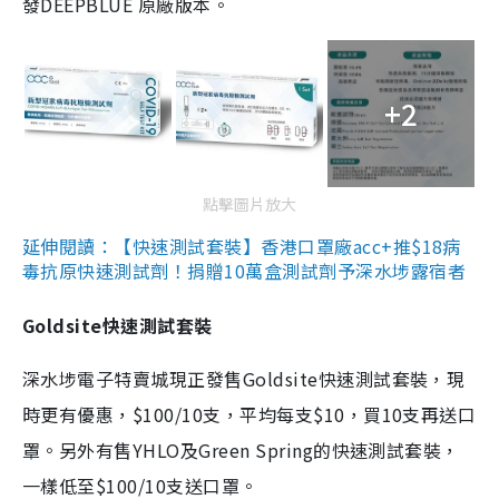
發DEEPBLUE 原廠版本。
+2
點擊圖片放大
延伸閱讀：【快速測試套裝】香港口罩廠acc+推$18病
毒抗原快速測試劑！捐贈10萬盒測試劑予深水埗露宿者
Goldsite快速測試套裝
深水埗電子特賣城現正發售Goldsite快速測試套裝，現
時更有優惠，$100/10支，平均每支$10，買10支再送口
罩。另外有售YHLO及Green Spring的快速測試套裝，
一樣低至$100/10支送口罩。