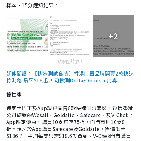
樣本，15分鐘知結果。
+2
點擊圖片放大
延伸閱讀：【快速測試套裝】香港口罩品牌開賣2款快速
檢測劑 最平$18起 ！可檢測Delta/Omicron病毒
億世家
億家世門市及App現已有售6款快速測試套裝，包括香港
公司研發的Wesail、Goldsite、Safecare、及V-Chek。
App限定優惠，購買10支可享75折，而門市則10支8
折。現凡於App購買Safecare及Goldsite，售價低至
$186.7，平均每支只需$18.6就買到。V-Chek門市購買