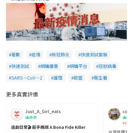
著數
疫情
新冠肺炎
快速測試套裝
快速測試
網購優惠
網購平台
冠狀病毒
SARS－CoV－2
護理
歐盟
衞生署
更多真實評價
Just_A_Girl_eats
co c
娛樂
吹
台灣
追劇日常🎬 殺手媽咪 A Bona Fide Killer
台灣地鐵宣