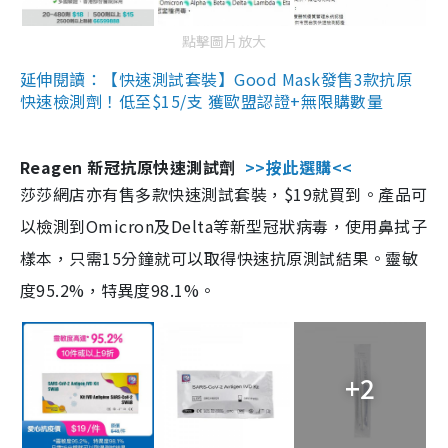
點擊圖片放大
延伸閱讀：【快速測試套裝】Good Mask發售3款抗原
快速檢測劑！低至$15/支 獲歐盟認證+無限購數量
Reagen 新冠抗原快速測試劑
>>按此選購<<
莎莎網店亦有售多款快速測試套裝，$19就買到。產品可
以檢測到Omicron及Delta等新型冠狀病毒，使用鼻拭子
樣本，只需15分鐘就可以取得快速抗原測試結果。靈敏
度95.2%，特異度98.1%。
+2