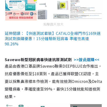
點擊圖片放大
延伸閱讀：【快速測試套裝】CATALO全線門市$16快速
測試劑換購優惠！15分鐘驗新冠病毒 準確性高達
98.26%
Savewo新型冠狀病毒快速抗原測試劑
>>按此選購<<
產品由香港口罩品牌Savewo聯乘DEEPBLUE合作推出，
抗疫優惠價低至$18買到。產品已獲得歐盟CE認證，主
要以採集鼻液樣本作檢測，能有效檢測Omicron及Delta
變種病毒，準確度達至99%，最快15分鐘就能知道檢測
結果。