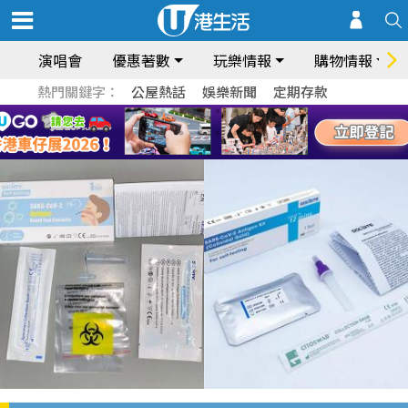
演唱會
優惠著數
玩樂情報
購物情報
熱門關鍵字：
公屋熱話
娛樂新聞
定期存款