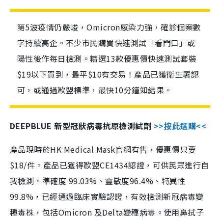
第5波疫情仍嚴峻，Omicron感染力強，確診個案數
字持續高企。不少市民購買快速測試「看門口」或
陽性後作每日檢測。精選13款優惠價快速測試套裝
$19以下買到，最平$10有交易！產品已獲衛生署認
可，或通過歐盟標準，最快10分鐘知結果。
DEEPBLUE 新型冠狀病毒抗原檢測試劑
>>按此選購<<
產品現時於HK Medical Mask官網有售，優惠價只要
$18/件。產品已獲得歐盟CE1434認證，可供民眾進行自
我檢測。準確度 99.03%、靈敏度96.4%、特異性
99.8%，已經通過臨床實驗認證，有效檢測新冠病毒變
種毒株，包括Omicron 及Delta變種病毒。使用鼻拭子