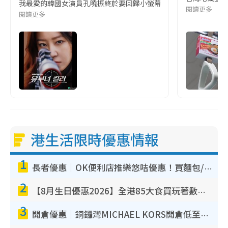
我最愛的韓國女演員孔曉振終於要回歸小螢幕啦!這次的劇本改編自同名
閱讀更多
閱讀更多
港生活限時優惠情報
1
長者優惠｜OK便利店推樂悠咭優惠！買麵包/牛奶/保健品拍卡即減
2
【8月生日優惠2026】全港85大食買玩著數攻略 自助餐/火鍋放題同行免費＋誠品/DONKI送現金券
3
開倉優惠｜銅鑼灣MICHAEL KORS開倉低至17折！直擊$500起買手袋/銀包/鞋款 必買經典Jet Set系列