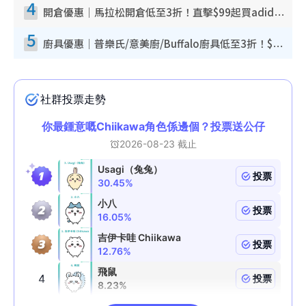
4
開倉優惠｜馬拉松開倉低至3折！直擊$99起買adidas／New Balance／Puma鞋款 STANLEY保溫杯劈價至$119起
5
廚具優惠｜普樂氏/意美廚/Buffalo廚具低至3折！$89起買煎鍋／炒鑊／個人鍋 同場小家電激減至$99起