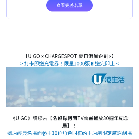
【U GO x CHARGESPOT 夏日消暑企劃⚡】
> 打卡即送充電券！限量1000張🔋送完即止 <
《U GO》請您去【名偵探柯南TV動畫播放30週年紀念
展】！
還原經典名場面📹＋30位角色同框📸＋原創限定感謝劇場