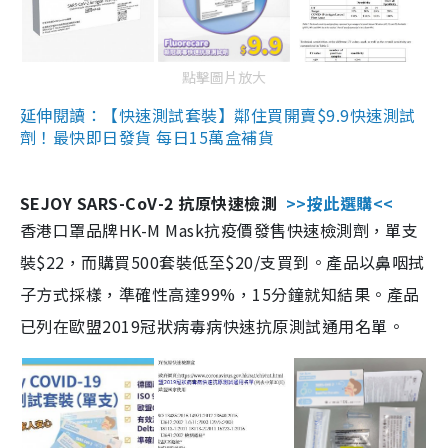
點擊圖片放大
延伸閱讀：【快速測試套裝】鄰住買開賣$9.9快速測試
劑！最快即日發貨 每日15萬盒補貨
SEJOY SARS-CoV-2 抗原快速檢測
>>按此選購<<
香港口罩品牌HK-M Mask抗疫價發售快速檢測劑，單支
裝$22，而購買500套裝低至$20/支買到。產品以鼻咽拭
子方式採樣，準確性高達99%，15分鐘就知結果。產品
已列在歐盟2019冠狀病毒病快速抗原測試通用名單。