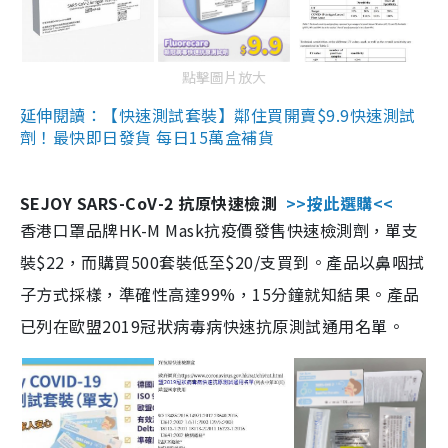
點擊圖片放大
延伸閱讀：【快速測試套裝】鄰住買開賣$9.9快速測試
劑！最快即日發貨 每日15萬盒補貨
SEJOY SARS-CoV-2 抗原快速檢測
>>按此選購<<
香港口罩品牌HK-M Mask抗疫價發售快速檢測劑，單支
裝$22，而購買500套裝低至$20/支買到。產品以鼻咽拭
子方式採樣，準確性高達99%，15分鐘就知結果。產品
已列在歐盟2019冠狀病毒病快速抗原測試通用名單。