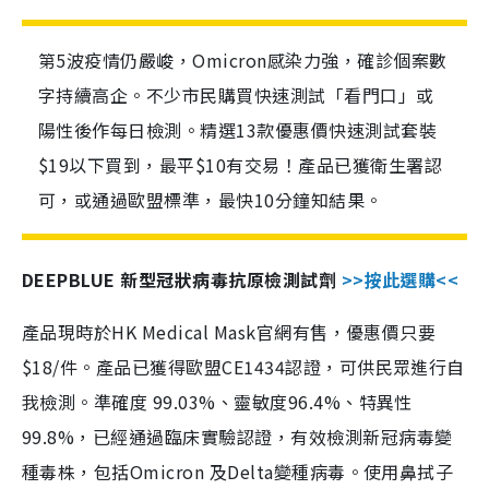
第5波疫情仍嚴峻，Omicron感染力強，確診個案數
字持續高企。不少市民購買快速測試「看門口」或
陽性後作每日檢測。精選13款優惠價快速測試套裝
$19以下買到，最平$10有交易！產品已獲衛生署認
可，或通過歐盟標準，最快10分鐘知結果。
DEEPBLUE 新型冠狀病毒抗原檢測試劑
>>按此選購<<
產品現時於HK Medical Mask官網有售，優惠價只要
$18/件。產品已獲得歐盟CE1434認證，可供民眾進行自
我檢測。準確度 99.03%、靈敏度96.4%、特異性
99.8%，已經通過臨床實驗認證，有效檢測新冠病毒變
種毒株，包括Omicron 及Delta變種病毒。使用鼻拭子