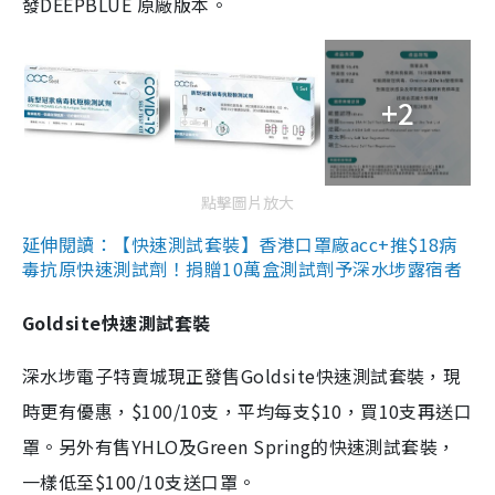
發DEEPBLUE 原廠版本。
+2
點擊圖片放大
延伸閱讀：【快速測試套裝】香港口罩廠acc+推$18病
毒抗原快速測試劑！捐贈10萬盒測試劑予深水埗露宿者
Goldsite快速測試套裝
深水埗電子特賣城現正發售Goldsite快速測試套裝，現
時更有優惠，$100/10支，平均每支$10，買10支再送口
罩。另外有售YHLO及Green Spring的快速測試套裝，
一樣低至$100/10支送口罩。