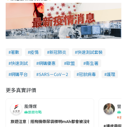
著數
疫情
新冠肺炎
快速測試套裝
快速測試
網購優惠
歐盟
衞生署
網購平台
SARS－CoV－2
冠狀病毒
護理
更多真實評價
風傳媒
營養教
旅遊攻略
生
香港
旅遊注意｜搭飛機帶尿袋標明mAh都會被沒收😱出發前切記檢查「1
#連皮帶籽都