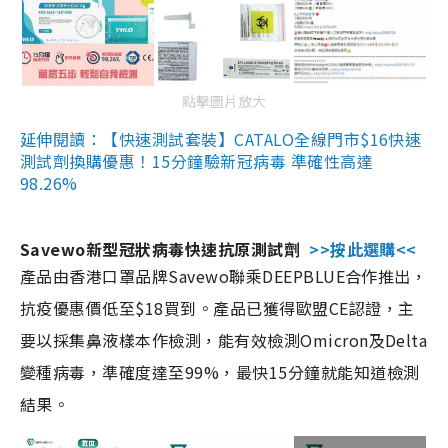
點擊圖片放大
延伸閱讀：【快速測試套裝】CATALO全線門市$16快速
測試劑換購優惠！15分鐘驗新冠病毒 準確性高達
98.26%
Savewo新型冠狀病毒快速抗原測試劑
>>按此選購<<
產品由香港口罩品牌Savewo聯乘DEEPBLUE合作推出，
抗疫優惠價低至$18買到。產品已獲得歐盟CE認證，主
要以採集鼻液樣本作檢測，能有效檢測Omicron及Delta
變種病毒，準確度達至99%，最快15分鐘就能知道檢測
結果。