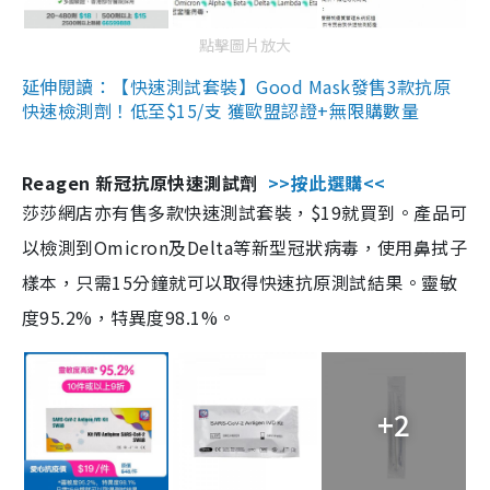
點擊圖片放大
延伸閱讀：【快速測試套裝】Good Mask發售3款抗原
快速檢測劑！低至$15/支 獲歐盟認證+無限購數量
Reagen 新冠抗原快速測試劑
>>按此選購<<
莎莎網店亦有售多款快速測試套裝，$19就買到。產品可
以檢測到Omicron及Delta等新型冠狀病毒，使用鼻拭子
樣本，只需15分鐘就可以取得快速抗原測試結果。靈敏
度95.2%，特異度98.1%。
+2