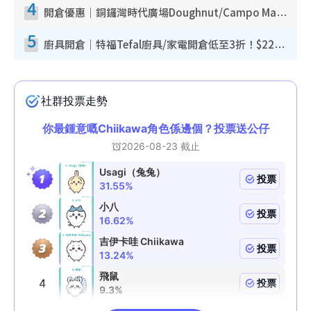
4
開倉優惠｜銅鑼灣時代廣場Doughnut/Campo Marzio開倉低至1折！背囊、書包、手袋劈價$200起
5
廚具開倉｜特福Tefal廚具/家電開倉低至3折！$220起買平底鍋/炒鑊/湯煲！電飯煲/吸塵機/燙斗$418起