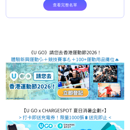
《U GO》請您去香港運動節2026！
體驗新興運動💦＋競技賽事💪＋100+運動用品攤位🔥
【U GO x CHARGESPOT 夏日消暑企劃⚡】
> 打卡即送充電券！限量1000張🔋送完即止 <