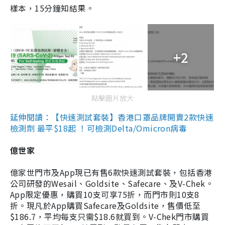
樣本，15分鐘知結果。
+2
點擊圖片放大
延伸閱讀：【快速測試套裝】香港口罩品牌開賣2款快速
檢測劑 最平$18起 ！可檢測Delta/Omicron病毒
億世家
億家世門市及App現已有售6款快速測試套裝，包括香港
公司研發的Wesail、Goldsite、Safecare、及V-Chek。
App限定優惠，購買10支可享75折，而門市則10支8
折。現凡於App購買Safecare及Goldsite，售價低至
$186.7，平均每支只需$18.6就買到。V-Chek門市購買