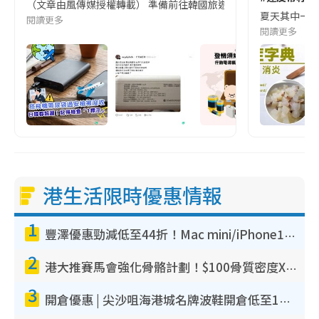
（文章由風傳媒授權轉載） 準備前往韓國旅遊的民眾，近期要特別留
夏天其中一種時
閱讀更多
閱讀更多
港生活限時優惠情報
1
豐澤優惠勁減低至44折！Mac mini/iPhone17Pro大減價！廚房家電$220起
2
港大推賽馬會強化骨骼計劃！$100骨質密度X光檢查 完成免費運動訓練送超市禮券！附參加資格
3
開倉優惠 | 尖沙咀海港城名牌波鞋開倉低至1折！On鞋$899起／Joy&Peace鞋履$98起