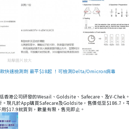
點擊圖片放大
檢測劑 最平$18起 ！可檢測Delta/Omicron病毒
研發的Wesail、Goldsite、Safecare、及V-Chek。
凡於App購買Safecare及Goldsite，售價低至$186.7
均不用$17.9就買到，數量有限，售完即止。