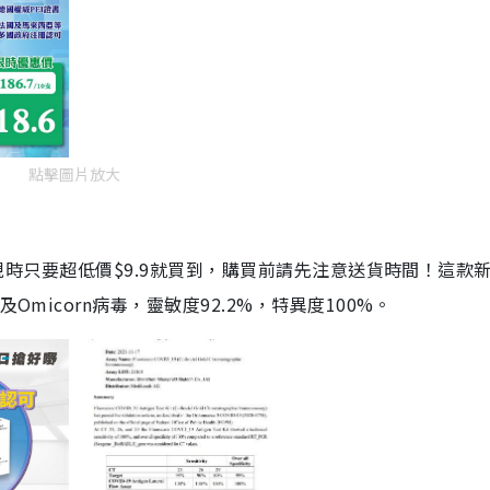
點擊圖片放大
劑，現時只要超低價$9.9就買到，購買前請先注意送貨時間！這款
Omicorn病毒，靈敏度92.2%，特異度100%。