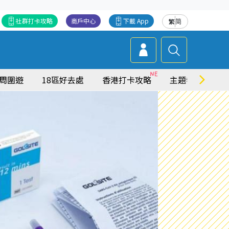
社群打卡攻略
商戶中心
下載 App
繁
简
周圍遊
18區好去處
香港打卡攻略
主題特集