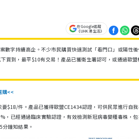
在Google追蹤
《UHK 港生活》
診個案數字持續高企。不少市民購買快速測試「看門口」或陽性後
以下買到，最平$10有交易！產品已獲衛生署認可，或通過歐盟
選購<<
惠價只要$18/件。產品已獲得歐盟CE1434認證，可供民眾進行自
性99.8%，已經通過臨床實驗認證，有效檢測新冠病毒變種毒株，
，15分鐘知結果。