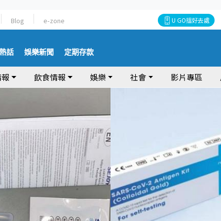
Blog
e-zone
U GO搵好去處
熱話
娛樂新聞
定期存款
情報
飲食情報
娛樂
社會
影片專區