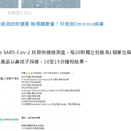
點擊圖片放大
測試劑優惠 無限購數量！可檢測Omicron病毒
are SARS-Cov-2 抗原快速檢測盒，每20劑獨立包裝為1個單位
5。產品以鼻拭子採樣，10至15分鐘知結果。