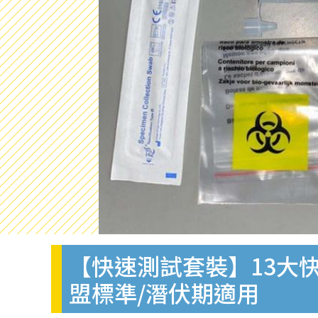
【快速測試套裝】13大快
盟標準/潛伏期適用