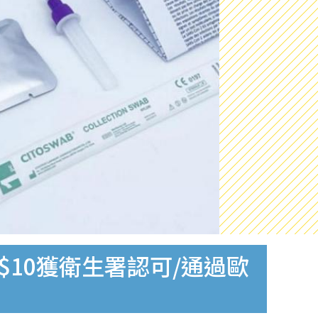
$10獲衛生署認可/通過歐