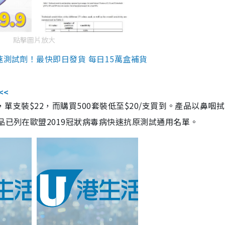
點擊圖片放大
速測試劑！最快即日發貨 每日15萬盒補貨
<<
，單支裝$22，而購買500套裝低至$20/支買到。產品以鼻咽
品已列在歐盟2019冠狀病毒病快速抗原測試通用名單。