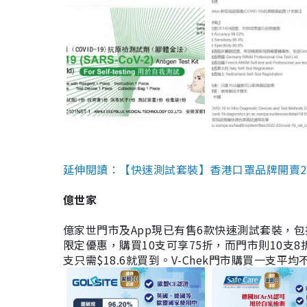
延伸閱讀：【快速測試套裝】香港口罩品牌開賣2款快速
億世家
億家世門市及App現已有售6款快速測試套裝，包括香港公司
限定優惠，購買10支可享75折，而門市則10支8折。現
支只需$18.6就買到。V-Chek門市購買一支平