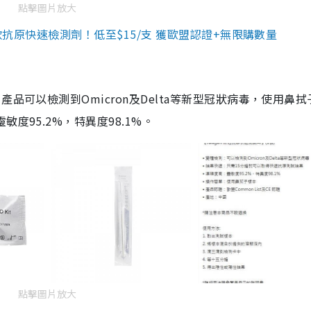
點擊圖片放大
3款抗原快速檢測劑！低至$15/支 獲歐盟認證+無限購數量
品可以檢測到Omicron及Delta等新型冠狀病毒，使用鼻拭
度95.2%，特異度98.1%。
點擊圖片放大