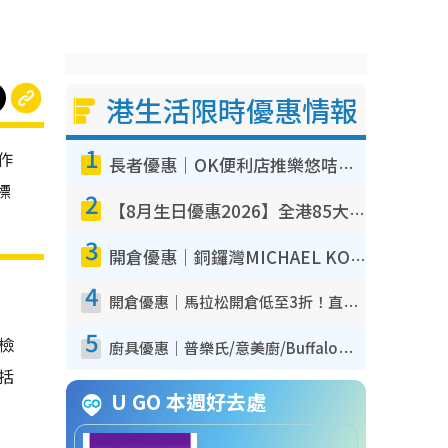
港生活限時優惠情報
1
作
長者優惠｜OK便利店推樂悠咭優惠！買麵包/牛奶/保健品拍卡即減
標
2
【8月生日優惠2026】全港85大食買玩著數攻略 自助餐/火鍋放題同行免費＋誠品/DONKI送現金券
3
開倉優惠｜銅鑼灣MICHAEL KORS開倉低至17折！直擊$500起買手袋/銀包/鞋款 必買經典Jet Set系列
4
開倉優惠｜馬拉松開倉低至3折！直擊$99起買adidas／New Balance／Puma鞋款 STANLEY保溫杯劈價至$119起
5
我檢
廚具優惠｜普樂氏/意美廚/Buffalo廚具低至3折！$89起買煎鍋／炒鑊／個人鍋 同場小家電激減至$99起
包括
U GO 本週好去處