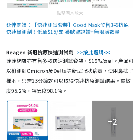
點擊圖片放大
延伸閱讀：【快速測試套裝】Good Mask發售3款抗原
快速檢測劑！低至$15/支 獲歐盟認證+無限購數量
Reagen 新冠抗原快速測試劑
>>按此選購<<
莎莎網店亦有售多款快速測試套裝，$19就買到。產品可
以檢測到Omicron及Delta等新型冠狀病毒，使用鼻拭子
樣本，只需15分鐘就可以取得快速抗原測試結果。靈敏
度95.2%，特異度98.1%。
+2