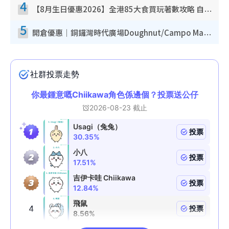
4
【8月生日優惠2026】全港85大食買玩著數攻略 自助餐/火鍋放題同行免費＋誠品/DONKI送現金券
5
開倉優惠｜銅鑼灣時代廣場Doughnut/Campo Marzio開倉低至1折！背囊、書包、手袋劈價$200起