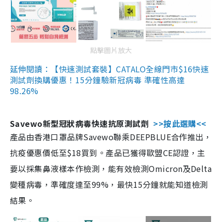
點擊圖片放大
延伸閱讀：【快速測試套裝】CATALO全線門市$16快速
測試劑換購優惠！15分鐘驗新冠病毒 準確性高達
98.26%
Savewo新型冠狀病毒快速抗原測試劑
>>按此選購<<
產品由香港口罩品牌Savewo聯乘DEEPBLUE合作推出，
抗疫優惠價低至$18買到。產品已獲得歐盟CE認證，主
要以採集鼻液樣本作檢測，能有效檢測Omicron及Delta
變種病毒，準確度達至99%，最快15分鐘就能知道檢測
結果。