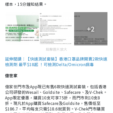
樣本，15分鐘知結果。
+2
點擊圖片放大
延伸閱讀：【快速測試套裝】香港口罩品牌開賣2款快速
檢測劑 最平$18起 ！可檢測Delta/Omicron病毒
億世家
億家世門市及App現已有售6款快速測試套裝，包括香港
公司研發的Wesail、Goldsite、Safecare、及V-Chek。
App限定優惠，購買10支可享75折，而門市則10支8
折。現凡於App購買Safecare及Goldsite，售價低至
$186.7，平均每支只需$18.6就買到。V-Chek門市購買