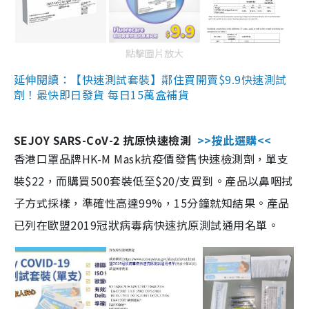
點擊圖片放大
延伸閱讀：【快速測試套裝】鄰住買開賣$9.9快速測試
劑！最快即日發貨 每日15萬盒補貨
SEJOY SARS-CoV-2 抗原快速檢測
>>按此選購<<
香港口罩品牌HK-M Mask抗疫價發售快速檢測劑，單支
裝$22，而購買500套裝低至$20/支買到。產品以鼻咽拭
子方式採樣，準確性高達99%，15分鐘就知結果。產品
已列在歐盟2019冠狀病毒病快速抗原測試通用名單。