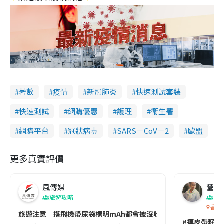
著數
疫情
新冠肺炎
快速測試套裝
快速測試
網購優惠
護理
衞生署
網購平台
冠狀病毒
SARS－CoV－2
歐盟
更多真實評價
風傳媒
營養教
旅遊攻略
生
香港
旅遊注意｜搭飛機帶尿袋標明mAh都會被沒收😱出發前切記檢查「1
#連皮帶籽都