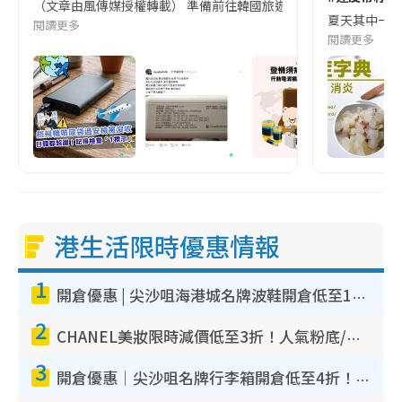
（文章由風傳媒授權轉載） 準備前往韓國旅遊的民眾，近期要特別留
夏天其中一種時
閱讀更多
閱讀更多
港生活限時優惠情報
1
開倉優惠 | 尖沙咀海港城名牌波鞋開倉低至1折！On鞋$899起／Joy&Peace鞋履$98起
2
CHANEL美妝限時減價低至3折！人氣粉底/唇膏/精華液低至$275！COCO香水都有平
3
開倉優惠｜尖沙咀名牌行李箱開倉低至4折！一連5日 American Tourister/ace./Hallmark $200起！