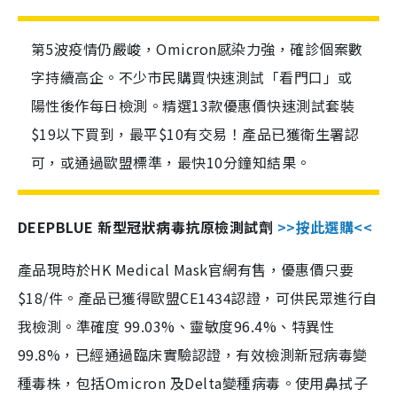
第5波疫情仍嚴峻，Omicron感染力強，確診個案數
字持續高企。不少市民購買快速測試「看門口」或
陽性後作每日檢測。精選13款優惠價快速測試套裝
$19以下買到，最平$10有交易！產品已獲衛生署認
可，或通過歐盟標準，最快10分鐘知結果。
DEEPBLUE 新型冠狀病毒抗原檢測試劑
>>按此選購<<
產品現時於HK Medical Mask官網有售，優惠價只要
$18/件。產品已獲得歐盟CE1434認證，可供民眾進行自
我檢測。準確度 99.03%、靈敏度96.4%、特異性
99.8%，已經通過臨床實驗認證，有效檢測新冠病毒變
種毒株，包括Omicron 及Delta變種病毒。使用鼻拭子