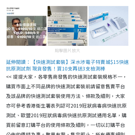
點擊圖片放大
延伸閱讀：【快速測試套裝】深水埗電子特賣城$15快速
抗原測試劑 現貨發售！買10支再送3支檢測棒
<< 提提大家，各零售商發售的快速測試套裝規格不一，
購買市面上不同品牌的快速測試套裝前請留意售賣平台
及該品牌的快速測試套裝使用方法、條款及細則，大家
亦可參考香港衞生署表列認可2019冠狀病毒病快速抗原
測試、歐盟2019冠狀病毒病快速抗原測試通用名單，購
買前留意訂購平台的使用條款及細則，一切以訂購平台
公佈的價錢為準。數量有限，售完即止；所有優惠細則