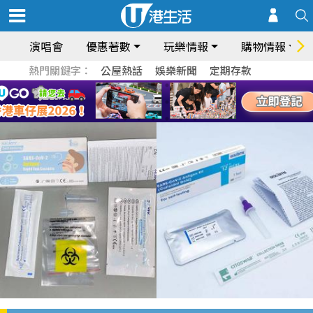
演唱會
優惠著數
玩樂情報
購物情報
熱門關鍵字：
公屋熱話
娛樂新聞
定期存款