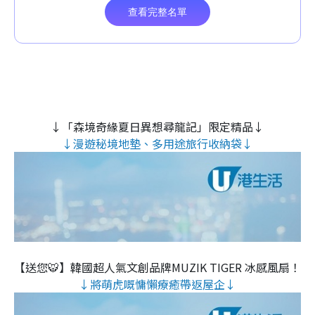
↓「森境奇緣夏日異想尋龍記」限定精品↓
↓漫遊秘境地墊、多用途旅行收納袋↓
【送您🐯】韓國超人氣文創品牌MUZIK TIGER 冰感風扇！
↓將萌虎嘅慵懶療癒帶返屋企↓