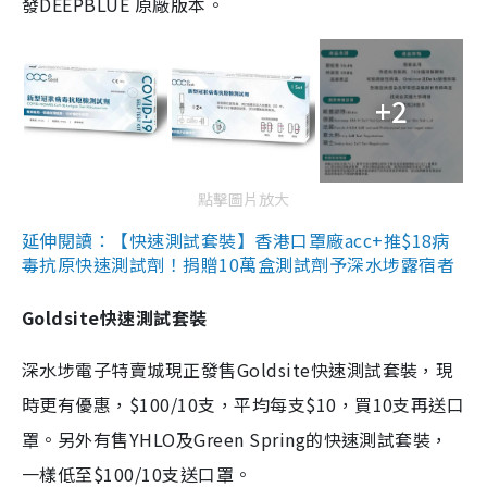
發DEEPBLUE 原廠版本。
+2
點擊圖片放大
延伸閱讀：【快速測試套裝】香港口罩廠acc+推$18病
毒抗原快速測試劑！捐贈10萬盒測試劑予深水埗露宿者
Goldsite快速測試套裝
深水埗電子特賣城現正發售Goldsite快速測試套裝，現
時更有優惠，$100/10支，平均每支$10，買10支再送口
罩。另外有售YHLO及Green Spring的快速測試套裝，
一樣低至$100/10支送口罩。