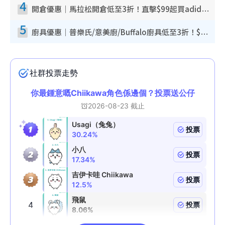
4
開倉優惠｜馬拉松開倉低至3折！直擊$99起買adidas／New Balance／Puma鞋款 STANLEY保溫杯劈價至$119起
5
廚具優惠｜普樂氏/意美廚/Buffalo廚具低至3折！$89起買煎鍋／炒鑊／個人鍋 同場小家電激減至$99起