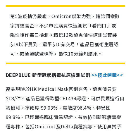
第5波疫情仍嚴峻，Omicron感染力強，確診個案數
字持續高企。不少市民購買快速測試「看門口」或
陽性後作每日檢測。精選13款優惠價快速測試套裝
$19以下買到，最平$10有交易！產品已獲衛生署認
可，或通過歐盟標準，最快10分鐘知結果。
DEEPBLUE 新型冠狀病毒抗原檢測試劑
>>按此選購<<
產品現時於HK Medical Mask官網有售，優惠價只要
$18/件。產品已獲得歐盟CE1434認證，可供民眾進行自
我檢測。準確度 99.03%、靈敏度96.4%、特異性
99.8%，已經通過臨床實驗認證，有效檢測新冠病毒變
種毒株，包括Omicron 及Delta變種病毒。使用鼻拭子