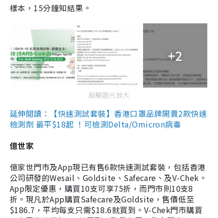
樣本，15分鐘知結果。
+2
點擊圖片放大
延伸閱讀：【快速測試套裝】香港口罩品牌開賣2款快速
檢測劑 最平$18起 ！可檢測Delta/Omicron病毒
億世家
億家世門市及App現已有售6款快速測試套裝，包括香港
公司研發的Wesail、Goldsite、Safecare、及V-Chek。
App限定優惠，購買10支可享75折，而門市則10支8
折。現凡於App購買Safecare及Goldsite，售價低至
$186.7，平均每支只需$18.6就買到。V-Chek門市購買