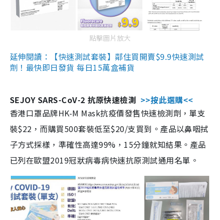
點擊圖片放大
延伸閱讀：【快速測試套裝】鄰住買開賣$9.9快速測試
劑！最快即日發貨 每日15萬盒補貨
SEJOY SARS-CoV-2 抗原快速檢測
>>按此選購<<
香港口罩品牌HK-M Mask抗疫價發售快速檢測劑，單支
裝$22，而購買500套裝低至$20/支買到。產品以鼻咽拭
子方式採樣，準確性高達99%，15分鐘就知結果。產品
已列在歐盟2019冠狀病毒病快速抗原測試通用名單。