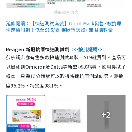
點擊圖片放大
延伸閱讀：【快速測試套裝】Good Mask發售3款抗原
快速檢測劑！低至$15/支 獲歐盟認證+無限購數量
Reagen 新冠抗原快速測試劑
>>按此選購<<
莎莎網店亦有售多款快速測試套裝，$19就買到。產品可
以檢測到Omicron及Delta等新型冠狀病毒，使用鼻拭子
樣本，只需15分鐘就可以取得快速抗原測試結果。靈敏
度95.2%，特異度98.1%。
+2