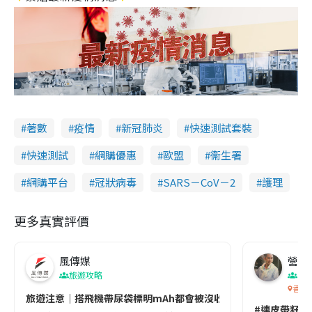
著數
疫情
新冠肺炎
快速測試套裝
快速測試
網購優惠
歐盟
衞生署
網購平台
冠狀病毒
SARS－CoV－2
護理
更多真實評價
風傳媒
營養教
旅遊攻略
生
香港
旅遊注意｜搭飛機帶尿袋標明mAh都會被沒收😱出發前切記檢查「1
#連皮帶籽都