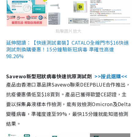
點擊圖片放大
延伸閱讀：【快速測試套裝】CATALO全線門市$16快速
測試劑換購優惠！15分鐘驗新冠病毒 準確性高達
98.26%
Savewo新型冠狀病毒快速抗原測試劑
>>按此選購<<
產品由香港口罩品牌Savewo聯乘DEEPBLUE合作推出，
抗疫優惠價低至$18買到。產品已獲得歐盟CE認證，主
要以採集鼻液樣本作檢測，能有效檢測Omicron及Delta
變種病毒，準確度達至99%，最快15分鐘就能知道檢測
結果。