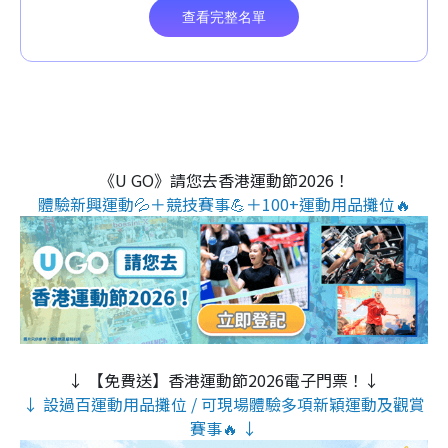
《U GO》請您去香港運動節2026！
體驗新興運動💦＋競技賽事💪＋100+運動用品攤位🔥
↓ 【免費送】香港運動節2026電子門票！↓
↓ 設過百運動用品攤位 / 可現場體驗多項新穎運動及觀賞
賽事🔥 ↓