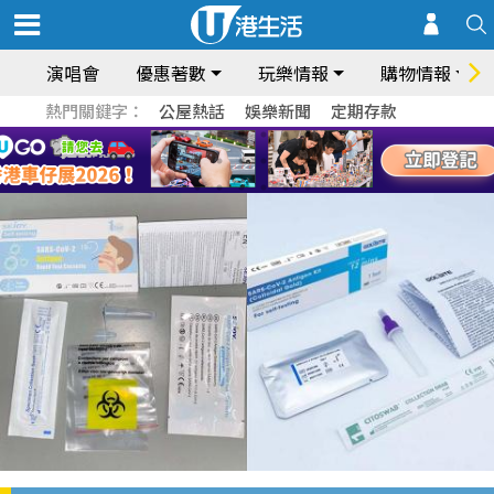
演唱會
優惠著數
玩樂情報
購物情報
熱門關鍵字：
公屋熱話
娛樂新聞
定期存款