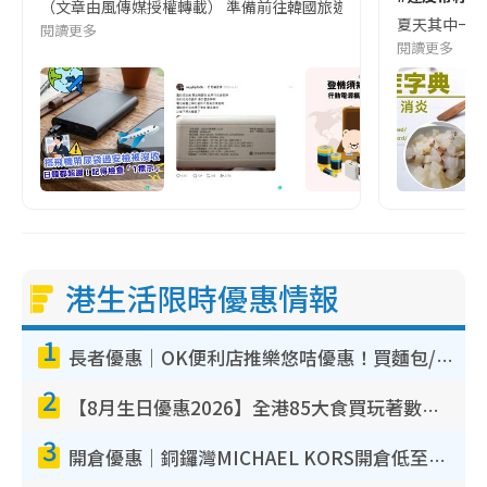
（文章由風傳媒授權轉載） 準備前往韓國旅遊的民眾，近期要特別留
夏天其中一種時
閱讀更多
閱讀更多
港生活限時優惠情報
1
長者優惠｜OK便利店推樂悠咭優惠！買麵包/牛奶/保健品拍卡即減
2
【8月生日優惠2026】全港85大食買玩著數攻略 自助餐/火鍋放題同行免費＋誠品/DONKI送現金券
3
開倉優惠｜銅鑼灣MICHAEL KORS開倉低至17折！直擊$500起買手袋/銀包/鞋款 必買經典Jet Set系列