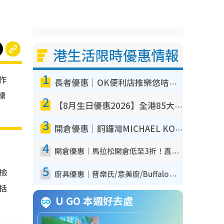
港生活限時優惠情報
1
作
長者優惠｜OK便利店推樂悠咭優惠！買麵包/牛奶/保健品拍卡即減
標
2
【8月生日優惠2026】全港85大食買玩著數攻略 自助餐/火鍋放題同行免費＋誠品/DONKI送現金券
3
開倉優惠｜銅鑼灣MICHAEL KORS開倉低至17折！直擊$500起買手袋/銀包/鞋款 必買經典Jet Set系列
4
開倉優惠｜馬拉松開倉低至3折！直擊$99起買adidas／New Balance／Puma鞋款 STANLEY保溫杯劈價至$119起
5
我檢
廚具優惠｜普樂氏/意美廚/Buffalo廚具低至3折！$89起買煎鍋／炒鑊／個人鍋 同場小家電激減至$99起
包括
U GO 本週好去處