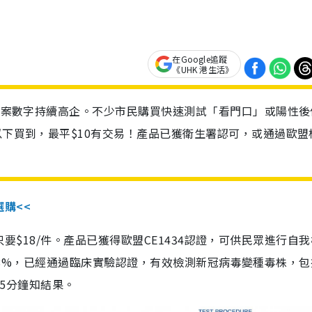
在Google追蹤
《UHK 港生活》
診個案數字持續高企。不少市民購買快速測試「看門口」或陽性後
以下買到，最平$10有交易！產品已獲衛生署認可，或通過歐盟
選購<<
惠價只要$18/件。產品已獲得歐盟CE1434認證，可供民眾進行自
性99.8%，已經通過臨床實驗認證，有效檢測新冠病毒變種毒株，
，15分鐘知結果。