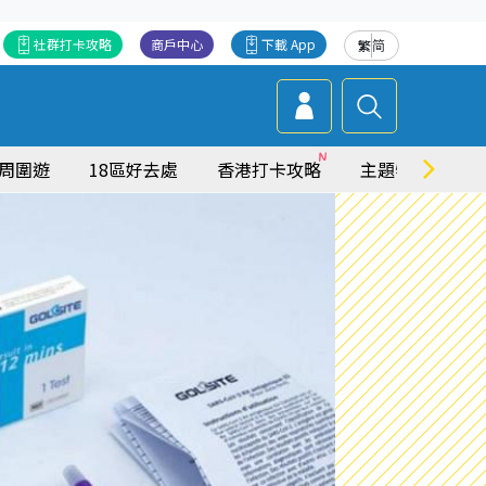
社群打卡攻略
商戶中心
下載 App
繁
简
周圍遊
18區好去處
香港打卡攻略
主題特集