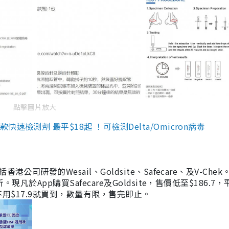
點擊圖片放大
檢測劑 最平$18起 ！可檢測Delta/Omicron病毒
研發的Wesail、Goldsite、Safecare、及V-Chek。
凡於App購買Safecare及Goldsite，售價低至$186.7
均不用$17.9就買到，數量有限，售完即止。