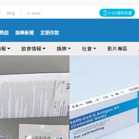
Blog
e-zone
U GO搵好去處
熱話
娛樂新聞
定期存款
情報
飲食情報
娛樂
社會
影片專區