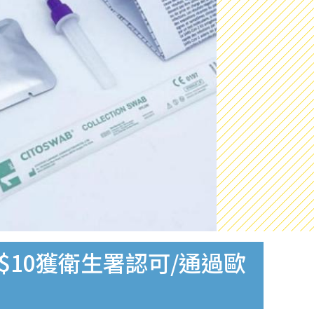
$10獲衛生署認可/通過歐