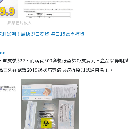
點擊圖片放大
速測試劑！最快即日發貨 每日15萬盒補貨
<<
，單支裝$22，而購買500套裝低至$20/支買到。產品以鼻咽
品已列在歐盟2019冠狀病毒病快速抗原測試通用名單。