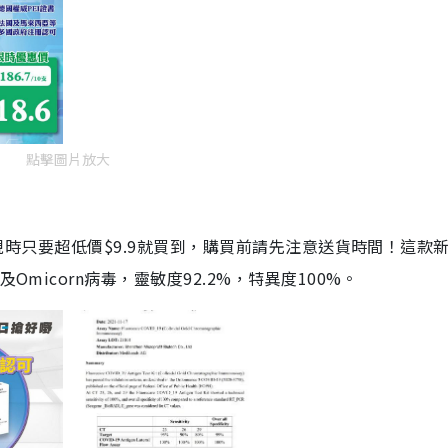
點擊圖片放大
劑，現時只要超低價$9.9就買到，購買前請先注意送貨時間！這款
Omicorn病毒，靈敏度92.2%，特異度100%。