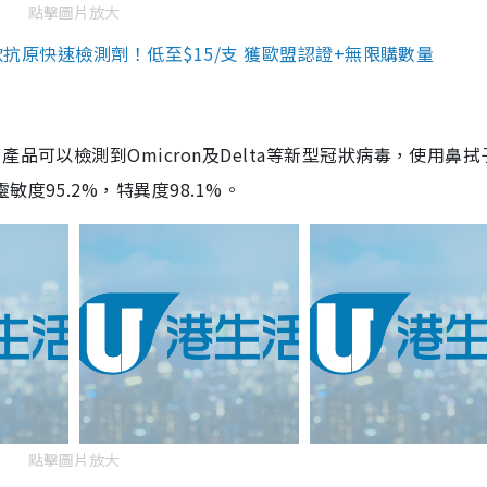
點擊圖片放大
3款抗原快速檢測劑！低至$15/支 獲歐盟認證+無限購數量
品可以檢測到Omicron及Delta等新型冠狀病毒，使用鼻拭
度95.2%，特異度98.1%。
點擊圖片放大