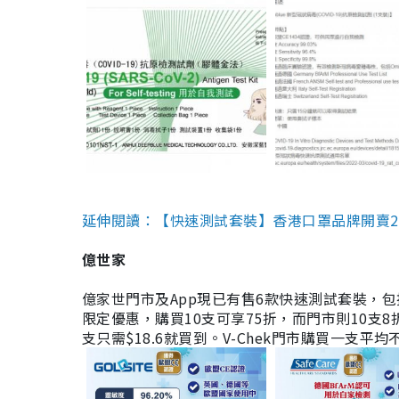
延伸閱讀：【快速測試套裝】香港口罩品牌開賣2款快速
億世家
億家世門市及App現已有售6款快速測試套裝，包括香港公司
限定優惠，購買10支可享75折，而門市則10支8折。現
支只需$18.6就買到。V-Chek門市購買一支平