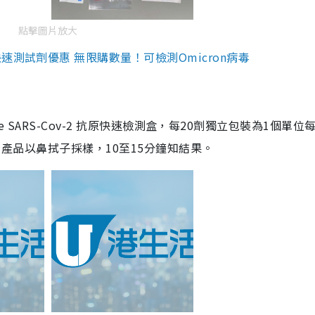
點擊圖片放大
測試劑優惠 無限購數量！可檢測Omicron病毒
are SARS-Cov-2 抗原快速檢測盒，每20劑獨立包裝為1個單位
5。產品以鼻拭子採樣，10至15分鐘知結果。