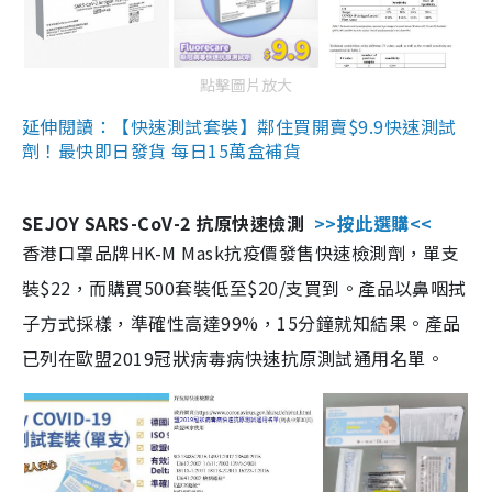
點擊圖片放大
延伸閱讀：【快速測試套裝】鄰住買開賣$9.9快速測試
劑！最快即日發貨 每日15萬盒補貨
SEJOY SARS-CoV-2 抗原快速檢測
>>按此選購<<
香港口罩品牌HK-M Mask抗疫價發售快速檢測劑，單支
裝$22，而購買500套裝低至$20/支買到。產品以鼻咽拭
子方式採樣，準確性高達99%，15分鐘就知結果。產品
已列在歐盟2019冠狀病毒病快速抗原測試通用名單。