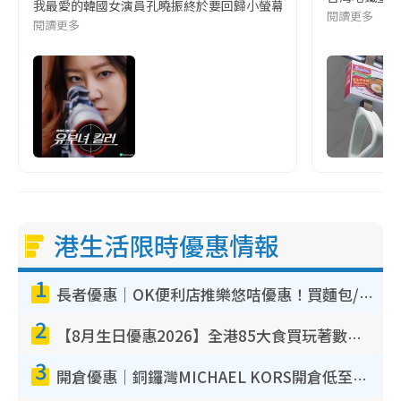
我最愛的韓國女演員孔曉振終於要回歸小螢幕啦!這次的劇本改編自同名
閱讀更多
閱讀更多
港生活限時優惠情報
1
長者優惠｜OK便利店推樂悠咭優惠！買麵包/牛奶/保健品拍卡即減
2
【8月生日優惠2026】全港85大食買玩著數攻略 自助餐/火鍋放題同行免費＋誠品/DONKI送現金券
3
開倉優惠｜銅鑼灣MICHAEL KORS開倉低至17折！直擊$500起買手袋/銀包/鞋款 必買經典Jet Set系列