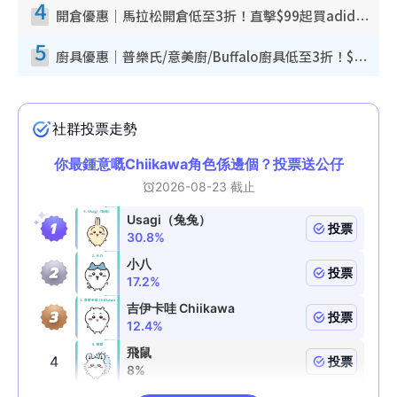
4
開倉優惠｜馬拉松開倉低至3折！直擊$99起買adidas／New Balance／Puma鞋款 STANLEY保溫杯劈價至$119起
5
廚具優惠｜普樂氏/意美廚/Buffalo廚具低至3折！$89起買煎鍋／炒鑊／個人鍋 同場小家電激減至$99起