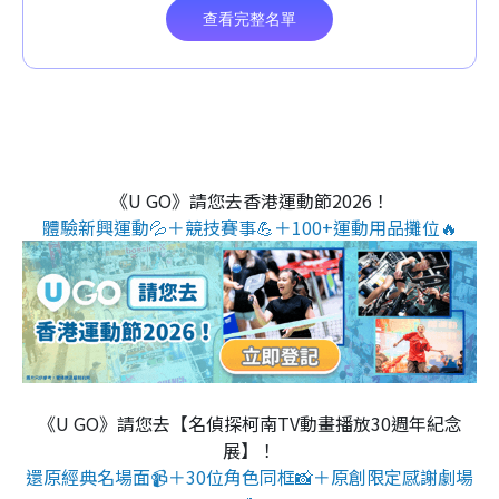
《U GO》請您去香港運動節2026！
體驗新興運動💦＋競技賽事💪＋100+運動用品攤位🔥
《U GO》請您去【名偵探柯南TV動畫播放30週年紀念
展】！
還原經典名場面📹＋30位角色同框📸＋原創限定感謝劇場