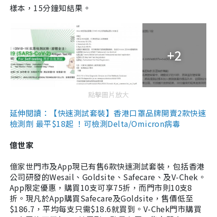
樣本，15分鐘知結果。
+2
點擊圖片放大
延伸閱讀：【快速測試套裝】香港口罩品牌開賣2款快速
檢測劑 最平$18起 ！可檢測Delta/Omicron病毒
億世家
億家世門市及App現已有售6款快速測試套裝，包括香港
公司研發的Wesail、Goldsite、Safecare、及V-Chek。
App限定優惠，購買10支可享75折，而門市則10支8
折。現凡於App購買Safecare及Goldsite，售價低至
$186.7，平均每支只需$18.6就買到。V-Chek門市購買