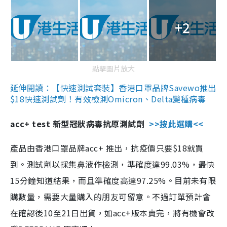
+2
點擊圖片放大
延伸閱讀：【快速測試套裝】香港口罩品牌Savewo推出
$18快速測試劑！有效檢測Omicron、Delta變種病毒
acc+ test 新型冠狀病毒抗原測試劑
>>按此選購<<
產品由香港口罩品牌acc+ 推出，抗疫價只要$18就買
到。測試劑以採集鼻液作檢測，準確度達99.03%，最快
15分鐘知道結果，而且準確度高達97.25%。目前未有限
購數量，需要大量購入的朋友可留意。不過訂單預計會
在確認後10至21日出貨，如acc+版本賣完，將有機會改