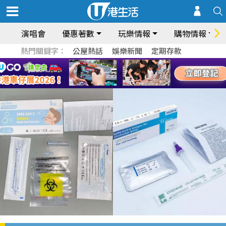
演唱會
優惠著數
玩樂情報
購物情報
熱門關鍵字：
公屋熱話
娛樂新聞
定期存款