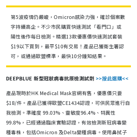
第5波疫情仍嚴峻，Omicron感染力強，確診個案數
字持續高企。不少市民購買快速測試「看門口」或
陽性後作每日檢測。精選13款優惠價快速測試套裝
$19以下買到，最平$10有交易！產品已獲衛生署認
可，或通過歐盟標準，最快10分鐘知結果。
DEEPBLUE 新型冠狀病毒抗原檢測試劑
>>按此選購<<
產品現時於HK Medical Mask官網有售，優惠價只要
$18/件。產品已獲得歐盟CE1434認證，可供民眾進行自
我檢測。準確度 99.03%、靈敏度96.4%、特異性
99.8%，已經通過臨床實驗認證，有效檢測新冠病毒變
種毒株，包括Omicron 及Delta變種病毒。使用鼻拭子