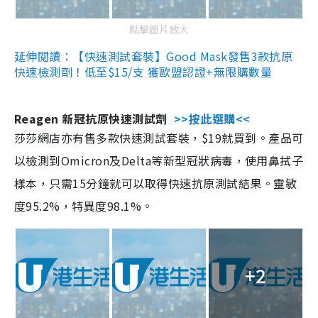
點擊圖片放大
延伸閱讀：【快速測試套裝】Good Mask發售3款抗原
快速檢測劑！低至$15/支 獲歐盟認證+無限購數量
Reagen 新冠抗原快速測試劑
>>按此選購<<
莎莎網店亦有售多款快速測試套裝，$19就買到。產品可
以檢測到Omicron及Delta等新型冠狀病毒，使用鼻拭子
樣本，只需15分鐘就可以取得快速抗原測試結果。靈敏
度95.2%，特異度98.1%。
+2