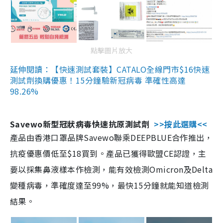
點擊圖片放大
延伸閱讀：【快速測試套裝】CATALO全線門市$16快速
測試劑換購優惠！15分鐘驗新冠病毒 準確性高達
98.26%
Savewo新型冠狀病毒快速抗原測試劑
>>按此選購<<
產品由香港口罩品牌Savewo聯乘DEEPBLUE合作推出，
抗疫優惠價低至$18買到。產品已獲得歐盟CE認證，主
要以採集鼻液樣本作檢測，能有效檢測Omicron及Delta
變種病毒，準確度達至99%，最快15分鐘就能知道檢測
結果。