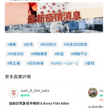
著數
疫情
新冠肺炎
快速測試套裝
快速測試
網購優惠
歐盟
網購平台
衞生署
冠狀病毒
SARS－CoV－2
護理
更多真實評價
Just_A_Girl_eats
co c
娛樂
吹
台灣
追劇日常🎬 殺手媽咪 A Bona Fide Killer
台灣地鐵宣