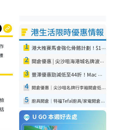
港生活限時優惠情報
1
作
港大推賽馬會強化骨骼計劃！$100骨質密度X光檢查 完成免費運動訓練送超市禮券！附參加資格
標
2
開倉優惠 | 尖沙咀海港城名牌波鞋開倉低至1折！On鞋$899起／Joy&Peace鞋履$98起
3
豐澤優惠勁減低至44折！Mac mini/iPhone17Pro大減價！廚房家電$220起
4
開倉優惠｜尖沙咀名牌行李箱開倉低至4折！一連5日 American Tourister/ace./Hallmark $200起！
5
我檢
廚具開倉｜特福Tefal廚具/家電開倉低至3折！$220起買平底鍋/炒鑊/湯煲！電飯煲/吸塵機/燙斗$418起
包括
U GO 本週好去處