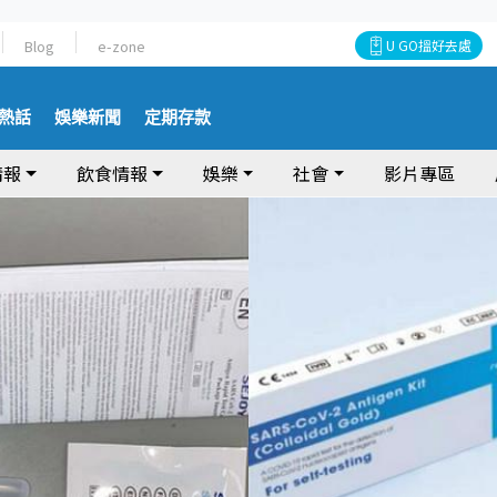
Blog
e-zone
U GO搵好去處
熱話
娛樂新聞
定期存款
情報
飲食情報
娛樂
社會
影片專區