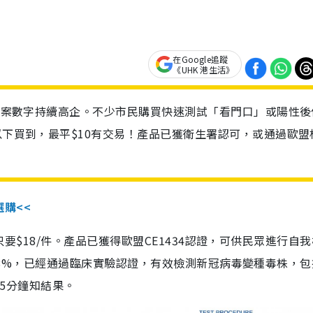
在Google追蹤
《UHK 港生活》
診個案數字持續高企。不少市民購買快速測試「看門口」或陽性後
以下買到，最平$10有交易！產品已獲衛生署認可，或通過歐盟
選購<<
惠價只要$18/件。產品已獲得歐盟CE1434認證，可供民眾進行自
性99.8%，已經通過臨床實驗認證，有效檢測新冠病毒變種毒株，
，15分鐘知結果。