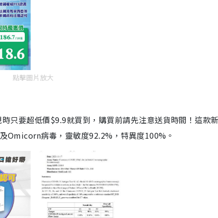
點擊圖片放大
劑，現時只要超低價$9.9就買到，購買前請先注意送貨時間！這款
Omicorn病毒，靈敏度92.2%，特異度100%。