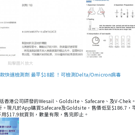
點擊圖片放大
檢測劑 最平$18起 ！可檢測Delta/Omicron病毒
研發的Wesail、Goldsite、Safecare、及V-Chek。
凡於App購買Safecare及Goldsite，售價低至$186.7
均不用$17.9就買到，數量有限，售完即止。