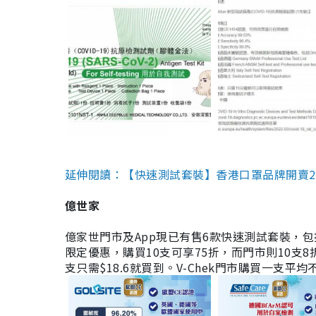
延伸閱讀：【快速測試套裝】香港口罩品牌開賣2款快速
億世家
億家世門市及App現已有售6款快速測試套裝，包括香港公司
限定優惠，購買10支可享75折，而門市則10支8折。現
支只需$18.6就買到。V-Chek門市購買一支平