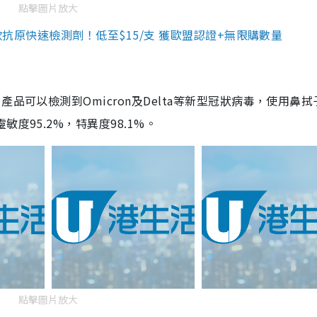
點擊圖片放大
3款抗原快速檢測劑！低至$15/支 獲歐盟認證+無限購數量
品可以檢測到Omicron及Delta等新型冠狀病毒，使用鼻拭
度95.2%，特異度98.1%。
點擊圖片放大