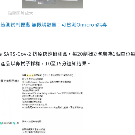
點擊圖片放大
測試劑優惠 無限購數量！可檢測Omicron病毒
are SARS-Cov-2 抗原快速檢測盒，每20劑獨立包裝為1個單位
5。產品以鼻拭子採樣，10至15分鐘知結果。