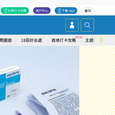
社群打卡攻略
商戶中心
下載 App
繁
简
周圍遊
18區好去處
香港打卡攻略
主題特集