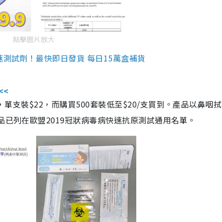
點擊圖片放大
速測試劑！最快即日發貨 每日15萬盒補貨
<<
，單支裝$22，而購買500套裝低至$20/支買到。產品以鼻咽
品已列在歐盟2019冠狀病毒病快速抗原測試通用名單。