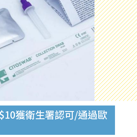
$10獲衛生署認可/通過歐