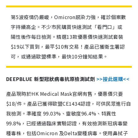
第5波疫情仍嚴峻，Omicron感染力強，確診個案數
字持續高企。不少市民購買快速測試「看門口」或
陽性後作每日檢測。精選13款優惠價快速測試套裝
$19以下買到，最平$10有交易！產品已獲衛生署認
可，或通過歐盟標準，最快10分鐘知結果。
DEEPBLUE 新型冠狀病毒抗原檢測試劑
>>按此選購<<
產品現時於HK Medical Mask官網有售，優惠價只要
$18/件。產品已獲得歐盟CE1434認證，可供民眾進行自
我檢測。準確度 99.03%、靈敏度96.4%、特異性
99.8%，已經通過臨床實驗認證，有效檢測新冠病毒變
種毒株，包括Omicron 及Delta變種病毒。使用鼻拭子