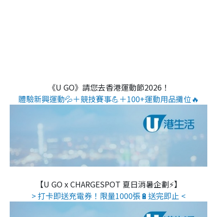
《U GO》請您去香港運動節2026！
體驗新興運動💦＋競技賽事💪＋100+運動用品攤位🔥
【U GO x CHARGESPOT 夏日消暑企劃⚡】
> 打卡即送充電券！限量1000張🔋送完即止 <