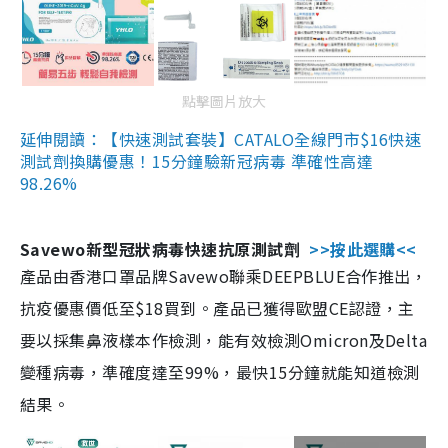
點擊圖片放大
延伸閱讀：【快速測試套裝】CATALO全線門市$16快速
測試劑換購優惠！15分鐘驗新冠病毒 準確性高達
98.26%
Savewo新型冠狀病毒快速抗原測試劑
>>按此選購<<
產品由香港口罩品牌Savewo聯乘DEEPBLUE合作推出，
抗疫優惠價低至$18買到。產品已獲得歐盟CE認證，主
要以採集鼻液樣本作檢測，能有效檢測Omicron及Delta
變種病毒，準確度達至99%，最快15分鐘就能知道檢測
結果。