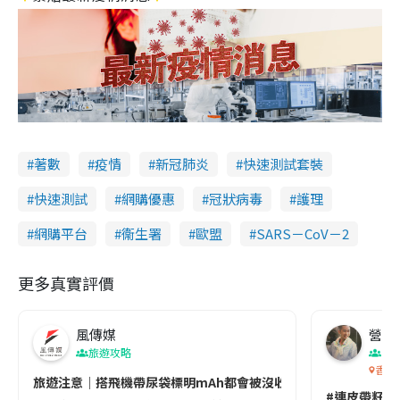
著數
疫情
新冠肺炎
快速測試套裝
快速測試
網購優惠
冠狀病毒
護理
網購平台
衞生署
歐盟
SARS－CoV－2
更多真實評價
風傳媒
營養教
旅遊攻略
生
香港
旅遊注意｜搭飛機帶尿袋標明mAh都會被沒收😱出發前切記檢查「1
#連皮帶籽都