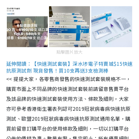
點擊圖片放大
延伸閱讀：【快速測試套裝】深水埗電子特賣城$15快速
抗原測試劑 現貨發售！買10支再送3支檢測棒
<< 提提大家，各零售商發售的快速測試套裝規格不一，
購買市面上不同品牌的快速測試套裝前請留意售賣平台
及該品牌的快速測試套裝使用方法、條款及細則，大家
亦可參考香港衞生署表列認可2019冠狀病毒病快速抗原
測試、歐盟2019冠狀病毒病快速抗原測試通用名單，購
買前留意訂購平台的使用條款及細則，一切以訂購平台
公佈的價錢為準。數量有限，售完即止；所有優惠細則