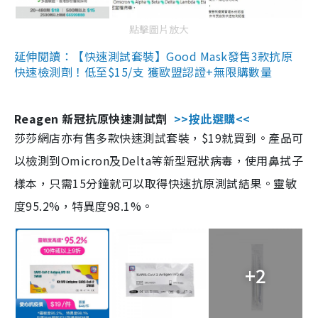
點擊圖片放大
延伸閱讀：【快速測試套裝】Good Mask發售3款抗原
快速檢測劑！低至$15/支 獲歐盟認證+無限購數量
Reagen 新冠抗原快速測試劑
>>按此選購<<
莎莎網店亦有售多款快速測試套裝，$19就買到。產品可
以檢測到Omicron及Delta等新型冠狀病毒，使用鼻拭子
樣本，只需15分鐘就可以取得快速抗原測試結果。靈敏
度95.2%，特異度98.1%。
+2