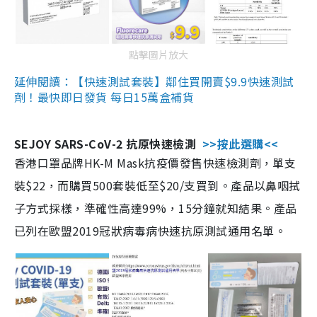
點擊圖片放大
延伸閱讀：【快速測試套裝】鄰住買開賣$9.9快速測試
劑！最快即日發貨 每日15萬盒補貨
SEJOY SARS-CoV-2 抗原快速檢測
>>按此選購<<
香港口罩品牌HK-M Mask抗疫價發售快速檢測劑，單支
裝$22，而購買500套裝低至$20/支買到。產品以鼻咽拭
子方式採樣，準確性高達99%，15分鐘就知結果。產品
已列在歐盟2019冠狀病毒病快速抗原測試通用名單。