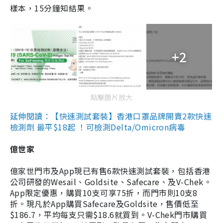
樣本，15分鐘知結果。
+2
點擊圖片放大
延伸閱讀：【快速測試套裝】香港口罩品牌開賣2款快速
檢測劑 最平$18起 ！可檢測Delta/Omicron病毒
億世家
億家世門市及App現已有售6款快速測試套裝，包括香港
公司研發的Wesail、Goldsite、Safecare、及V-Chek。
App限定優惠，購買10支可享75折，而門市則10支8
折。現凡於App購買Safecare及Goldsite，售價低至
$186.7，平均每支只需$18.6就買到。V-Chek門市購買