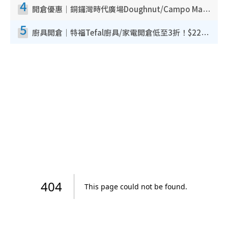
4
開倉優惠｜銅鑼灣時代廣場Doughnut/Campo Marzio開倉低至1折！背囊、書包、手袋劈價$200起
5
廚具開倉｜特福Tefal廚具/家電開倉低至3折！$220起買平底鍋/炒鑊/湯煲！電飯煲/吸塵機/燙斗$418起