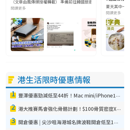
（文章由風傳媒授權轉載） 準備前往韓國旅遊的民眾，近期要特別留
夏天其中一種時
閱讀更多
閱讀更多
港生活限時優惠情報
1
豐澤優惠勁減低至44折！Mac mini/iPhone17Pro大減價！廚房家電$220起
2
港大推賽馬會強化骨骼計劃！$100骨質密度X光檢查 完成免費運動訓練送超市禮券！附參加資格
3
開倉優惠 | 尖沙咀海港城名牌波鞋開倉低至1折！On鞋$899起／Joy&Peace鞋履$98起