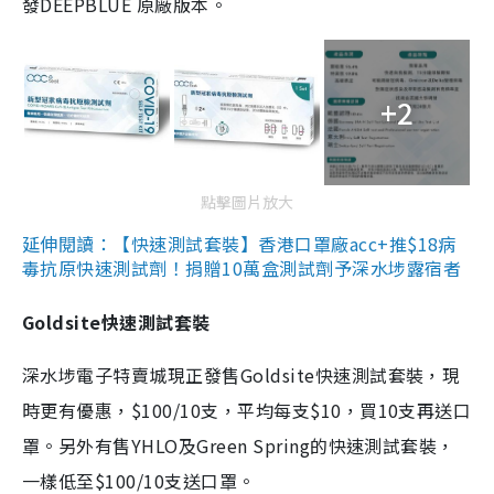
發DEEPBLUE 原廠版本。
+2
點擊圖片放大
延伸閱讀：【快速測試套裝】香港口罩廠acc+推$18病
毒抗原快速測試劑！捐贈10萬盒測試劑予深水埗露宿者
Goldsite快速測試套裝
深水埗電子特賣城現正發售Goldsite快速測試套裝，現
時更有優惠，$100/10支，平均每支$10，買10支再送口
罩。另外有售YHLO及Green Spring的快速測試套裝，
一樣低至$100/10支送口罩。