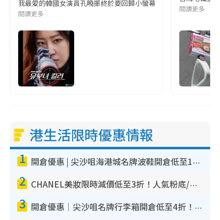
我最愛的韓國女演員孔曉振終於要回歸小螢幕啦!這次的劇本改編自同名
閱讀更多
閱讀更多
港生活限時優惠情報
1
開倉優惠 | 尖沙咀海港城名牌波鞋開倉低至1折！On鞋$899起／Joy&Peace鞋履$98起
2
CHANEL美妝限時減價低至3折！人氣粉底/唇膏/精華液低至$275！COCO香水都有平
3
開倉優惠｜尖沙咀名牌行李箱開倉低至4折！一連5日 American Tourister/ace./Hallmark $200起！