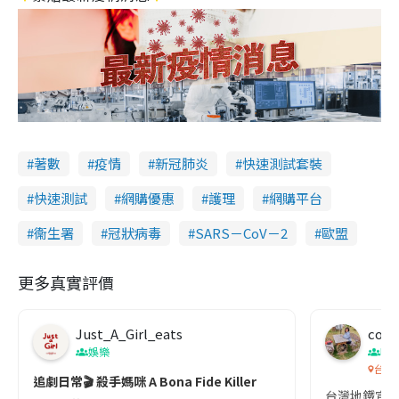
著數
疫情
新冠肺炎
快速測試套裝
快速測試
網購優惠
護理
網購平台
衞生署
冠狀病毒
SARS－CoV－2
歐盟
更多真實評價
Just_A_Girl_eats
co c
娛樂
吹
台灣
追劇日常🎬 殺手媽咪 A Bona Fide Killer
台灣地鐵宣