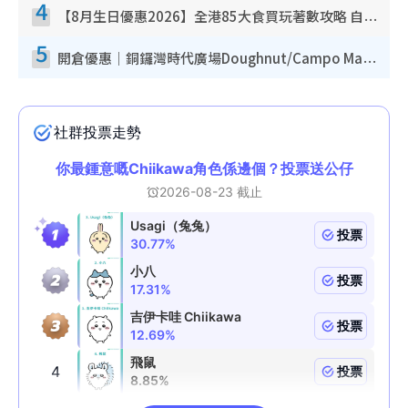
4
【8月生日優惠2026】全港85大食買玩著數攻略 自助餐/火鍋放題同行免費＋誠品/DONKI送現金券
5
開倉優惠｜銅鑼灣時代廣場Doughnut/Campo Marzio開倉低至1折！背囊、書包、手袋劈價$200起