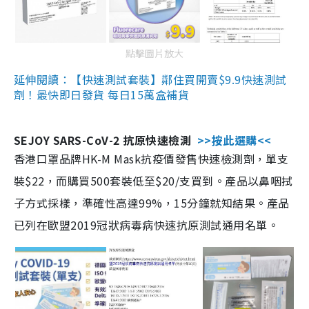
點擊圖片放大
延伸閱讀：【快速測試套裝】鄰住買開賣$9.9快速測試
劑！最快即日發貨 每日15萬盒補貨
SEJOY SARS-CoV-2 抗原快速檢測
>>按此選購<<
香港口罩品牌HK-M Mask抗疫價發售快速檢測劑，單支
裝$22，而購買500套裝低至$20/支買到。產品以鼻咽拭
子方式採樣，準確性高達99%，15分鐘就知結果。產品
已列在歐盟2019冠狀病毒病快速抗原測試通用名單。