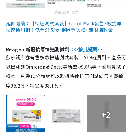
點擊圖片放大
延伸閱讀：【快速測試套裝】Good Mask發售3款抗原
快速檢測劑！低至$15/支 獲歐盟認證+無限購數量
Reagen 新冠抗原快速測試劑
>>按此選購<<
莎莎網店亦有售多款快速測試套裝，$19就買到。產品可
以檢測到Omicron及Delta等新型冠狀病毒，使用鼻拭子
樣本，只需15分鐘就可以取得快速抗原測試結果。靈敏
度95.2%，特異度98.1%。
+2