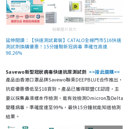
點擊圖片放大
延伸閱讀：【快速測試套裝】CATALO全線門市$16快速
測試劑換購優惠！15分鐘驗新冠病毒 準確性高達
98.26%
Savewo新型冠狀病毒快速抗原測試劑
>>按此選購<<
產品由香港口罩品牌Savewo聯乘DEEPBLUE合作推出，
抗疫優惠價低至$18買到。產品已獲得歐盟CE認證，主
要以採集鼻液樣本作檢測，能有效檢測Omicron及Delta
變種病毒，準確度達至99%，最快15分鐘就能知道檢測
結果。