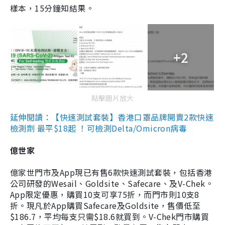
樣本，15分鐘知結果。
+2
點擊圖片放大
延伸閱讀：【快速測試套裝】香港口罩品牌開賣2款快速
檢測劑 最平$18起 ！可檢測Delta/Omicron病毒
億世家
億家世門市及App現已有售6款快速測試套裝，包括香港
公司研發的Wesail、Goldsite、Safecare、及V-Chek。
App限定優惠，購買10支可享75折，而門市則10支8
折。現凡於App購買Safecare及Goldsite，售價低至
$186.7，平均每支只需$18.6就買到。V-Chek門市購買