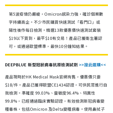
第5波疫情仍嚴峻，Omicron感染力強，確診個案數
字持續高企。不少市民購買快速測試「看門口」或
陽性後作每日檢測。精選13款優惠價快速測試套裝
$19以下買到，最平$10有交易！產品已獲衛生署認
可，或通過歐盟標準，最快10分鐘知結果。
DEEPBLUE 新型冠狀病毒抗原檢測試劑
>>按此選購<<
產品現時於HK Medical Mask官網有售，優惠價只要
$18/件。產品已獲得歐盟CE1434認證，可供民眾進行自
我檢測。準確度 99.03%、靈敏度96.4%、特異性
99.8%，已經通過臨床實驗認證，有效檢測新冠病毒變
種毒株，包括Omicron 及Delta變種病毒。使用鼻拭子