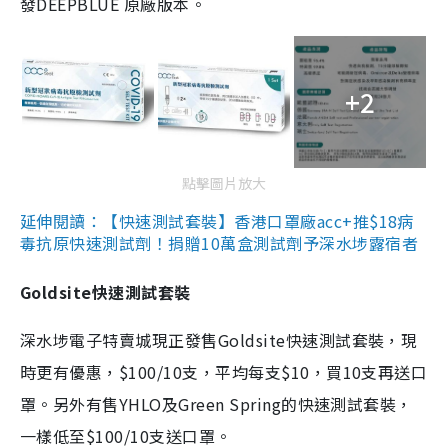
發DEEPBLUE 原廠版本。
+2
點擊圖片放大
延伸閱讀：【快速測試套裝】香港口罩廠acc+推$18病
毒抗原快速測試劑！捐贈10萬盒測試劑予深水埗露宿者
Goldsite快速測試套裝
深水埗電子特賣城現正發售Goldsite快速測試套裝，現
時更有優惠，$100/10支，平均每支$10，買10支再送口
罩。另外有售YHLO及Green Spring的快速測試套裝，
一樣低至$100/10支送口罩。