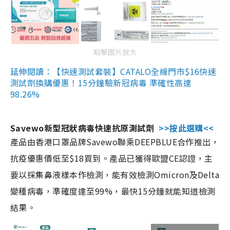
點擊圖片放大
延伸閱讀：【快速測試套裝】CATALO全線門市$16快速
測試劑換購優惠！15分鐘驗新冠病毒 準確性高達
98.26%
Savewo新型冠狀病毒快速抗原測試劑
>>按此選購<<
產品由香港口罩品牌Savewo聯乘DEEPBLUE合作推出，
抗疫優惠價低至$18買到。產品已獲得歐盟CE認證，主
要以採集鼻液樣本作檢測，能有效檢測Omicron及Delta
變種病毒，準確度達至99%，最快15分鐘就能知道檢測
結果。