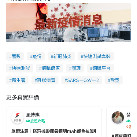
著數
疫情
新冠肺炎
快速測試套裝
快速測試
網購優惠
護理
網購平台
衞生署
冠狀病毒
SARS－CoV－2
歐盟
更多真實評價
風傳媒
營養教
旅遊攻略
生
香港
旅遊注意｜搭飛機帶尿袋標明mAh都會被沒收😱出發前切記檢查「1
#連皮帶籽都