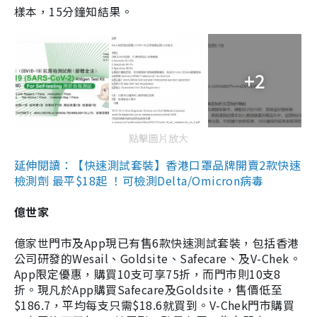
樣本，15分鐘知結果。
+2
點擊圖片放大
延伸閱讀：【快速測試套裝】香港口罩品牌開賣2款快速
檢測劑 最平$18起 ！可檢測Delta/Omicron病毒
億世家
億家世門市及App現已有售6款快速測試套裝，包括香港
公司研發的Wesail、Goldsite、Safecare、及V-Chek。
App限定優惠，購買10支可享75折，而門市則10支8
折。現凡於App購買Safecare及Goldsite，售價低至
$186.7，平均每支只需$18.6就買到。V-Chek門市購買