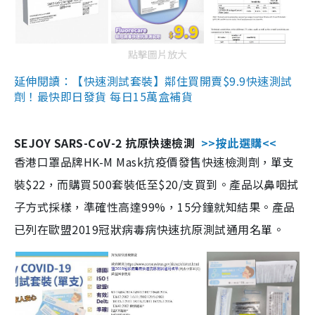
點擊圖片放大
延伸閱讀：【快速測試套裝】鄰住買開賣$9.9快速測試
劑！最快即日發貨 每日15萬盒補貨
SEJOY SARS-CoV-2 抗原快速檢測
>>按此選購<<
香港口罩品牌HK-M Mask抗疫價發售快速檢測劑，單支
裝$22，而購買500套裝低至$20/支買到。產品以鼻咽拭
子方式採樣，準確性高達99%，15分鐘就知結果。產品
已列在歐盟2019冠狀病毒病快速抗原測試通用名單。