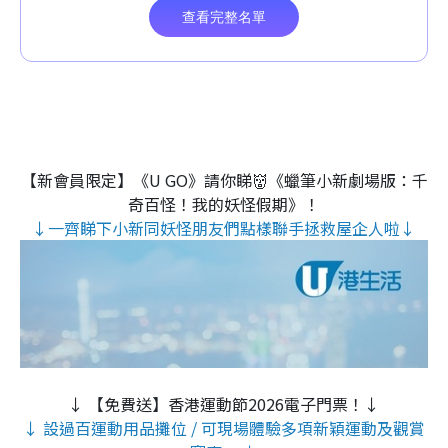
【新會員限定】《U GO》請你睇👹《蠟筆小新劇場版：千
奇百怪！我的妖怪假期》！
↓一齊睇下小新同妖怪朋友們點樣聯手拯救屋企人啦↓
↓ 【免費送】香港運動節2026電子門票！↓
↓ 設過百運動用品攤位 / 可現場體驗多項新穎運動及觀賞