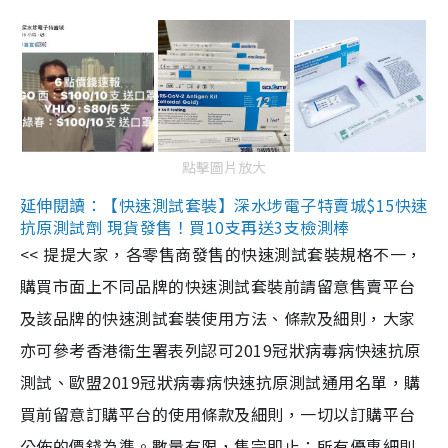
點擊圖片放大
延伸閱讀：【快速測試套裝】深水埗電子特賣城$15快速
抗原測試劑 現貨發售！買10支再送3支檢測棒
<< 提提大家，各零售商發售的快速測試套裝規格不一，
購買市面上不同品牌的快速測試套裝前請留意售賣平台
及該品牌的快速測試套裝使用方法、條款及細則，大家
亦可參考香港衞生署表列認可2019冠狀病毒病快速抗原
測試、歐盟2019冠狀病毒病快速抗原測試通用名單，購
買前留意訂購平台的使用條款及細則，一切以訂購平台
公佈的價錢為準。數量有限，售完即止；所有優惠細則