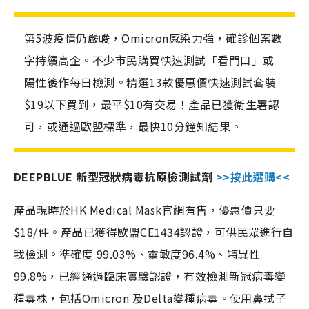
第5波疫情仍嚴峻，Omicron感染力強，確診個案數
字持續高企。不少市民購買快速測試「看門口」或
陽性後作每日檢測。精選13款優惠價快速測試套裝
$19以下買到，最平$10有交易！產品已獲衛生署認
可，或通過歐盟標準，最快10分鐘知結果。
DEEPBLUE 新型冠狀病毒抗原檢測試劑
>>按此選購<<
產品現時於HK Medical Mask官網有售，優惠價只要
$18/件。產品已獲得歐盟CE1434認證，可供民眾進行自
我檢測。準確度 99.03%、靈敏度96.4%、特異性
99.8%，已經通過臨床實驗認證，有效檢測新冠病毒變
種毒株，包括Omicron 及Delta變種病毒。使用鼻拭子