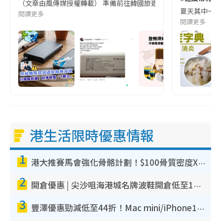
（文章由風傳媒授權轉載） 準備前往韓國旅遊的民眾，近期要特別留
夏天其中一種時
閱讀更多
閱讀更多
港生活限時優惠情報
1
港大推賽馬會強化骨骼計劃！$100骨質密度X光檢查 完成免費運動訓練送超市禮券！附參加資格
2
開倉優惠 | 尖沙咀海港城名牌波鞋開倉低至1折！On鞋$899起／Joy&Peace鞋履$98起
3
豐澤優惠勁減低至44折！Mac mini/iPhone17Pro大減價！廚房家電$220起