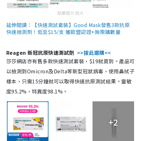
點擊圖片放大
延伸閱讀：【快速測試套裝】Good Mask發售3款抗原
快速檢測劑！低至$15/支 獲歐盟認證+無限購數量
Reagen 新冠抗原快速測試劑
>>按此選購<<
莎莎網店亦有售多款快速測試套裝，$19就買到。產品可
以檢測到Omicron及Delta等新型冠狀病毒，使用鼻拭子
樣本，只需15分鐘就可以取得快速抗原測試結果。靈敏
度95.2%，特異度98.1%。
+2