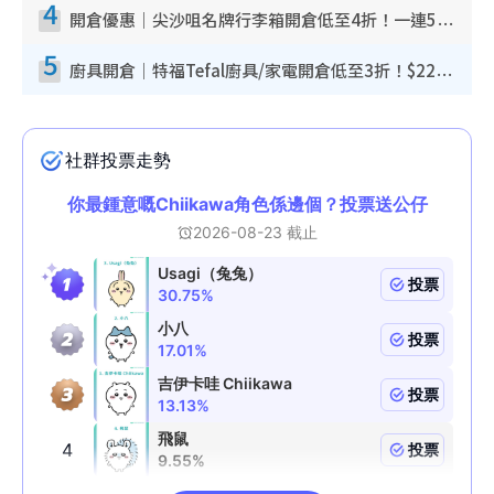
4
開倉優惠｜尖沙咀名牌行李箱開倉低至4折！一連5日 American Tourister/ace./Hallmark $200起！
5
廚具開倉｜特福Tefal廚具/家電開倉低至3折！$220起買平底鍋/炒鑊/湯煲！電飯煲/吸塵機/燙斗$418起