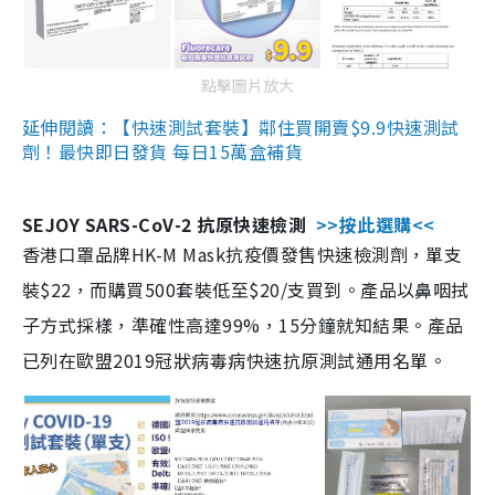
點擊圖片放大
延伸閱讀：【快速測試套裝】鄰住買開賣$9.9快速測試
劑！最快即日發貨 每日15萬盒補貨
SEJOY SARS-CoV-2 抗原快速檢測
>>按此選購<<
香港口罩品牌HK-M Mask抗疫價發售快速檢測劑，單支
裝$22，而購買500套裝低至$20/支買到。產品以鼻咽拭
子方式採樣，準確性高達99%，15分鐘就知結果。產品
已列在歐盟2019冠狀病毒病快速抗原測試通用名單。