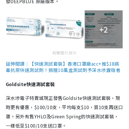
發DEEPBLUE 原廠版本。
+2
點擊圖片放大
延伸閱讀：【快速測試套裝】香港口罩廠acc+推$18病
毒抗原快速測試劑！捐贈10萬盒測試劑予深水埗露宿者
Goldsite快速測試套裝
深水埗電子特賣城現正發售Goldsite快速測試套裝，現
時更有優惠，$100/10支，平均每支$10，買10支再送口
罩。另外有售YHLO及Green Spring的快速測試套裝，
一樣低至$100/10支送口罩。