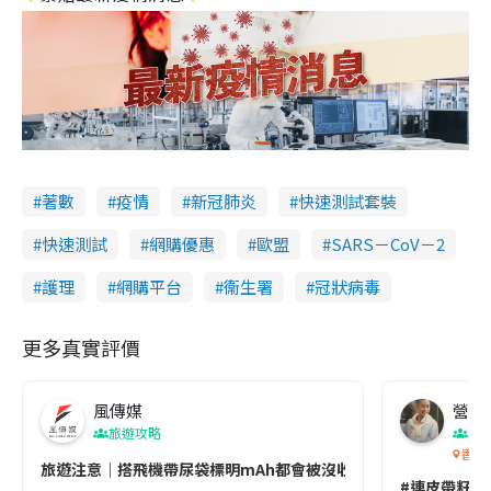
著數
疫情
新冠肺炎
快速測試套裝
快速測試
網購優惠
歐盟
SARS－CoV－2
護理
網購平台
衞生署
冠狀病毒
更多真實評價
風傳媒
營養教
旅遊攻略
生
香港
旅遊注意｜搭飛機帶尿袋標明mAh都會被沒收😱出發前切記檢查「1
#連皮帶籽都