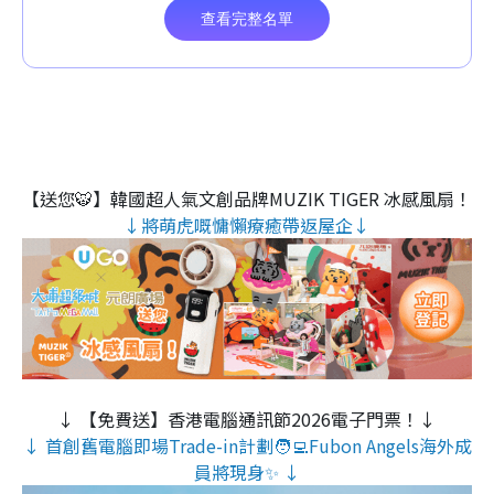
【送您🐯】韓國超人氣文創品牌MUZIK TIGER 冰感風扇！
↓將萌虎嘅慵懶療癒帶返屋企↓
↓ 【免費送】香港電腦通訊節2026電子門票！↓
↓ 首創舊電腦即場Trade-in計劃🧑‍💻Fubon Angels海外成
員將現身✨ ↓