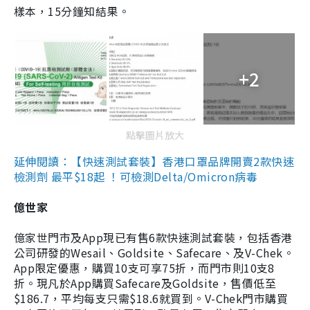
樣本，15分鐘知結果。
+2
點擊圖片放大
延伸閱讀：【快速測試套裝】香港口罩品牌開賣2款快速
檢測劑 最平$18起 ！可檢測Delta/Omicron病毒
億世家
億家世門市及App現已有售6款快速測試套裝，包括香港
公司研發的Wesail、Goldsite、Safecare、及V-Chek。
App限定優惠，購買10支可享75折，而門市則10支8
折。現凡於App購買Safecare及Goldsite，售價低至
$186.7，平均每支只需$18.6就買到。V-Chek門市購買