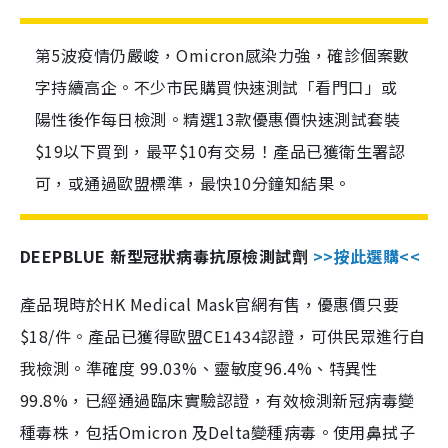
第5波疫情仍嚴峻，Omicron感染力強，確診個案數
字持續高企。不少市民購買快速測試「看門口」或
陽性後作每日檢測。精選13款優惠價快速測試套裝
$19以下買到，最平$10有交易！產品已獲衛生署認
可，或通過歐盟標準，最快10分鐘知結果。
DEEPBLUE 新型冠狀病毒抗原檢測試劑
>>按此選購<<
產品現時於HK Medical Mask官網有售，優惠價只要
$18/件。產品已獲得歐盟CE1434認證，可供民眾進行自
我檢測。準確度 99.03%、靈敏度96.4%、特異性
99.8%，已經通過臨床實驗認證，有效檢測新冠病毒變
種毒株，包括Omicron 及Delta變種病毒。使用鼻拭子