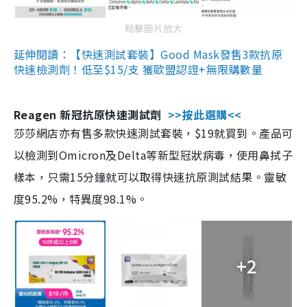
點擊圖片放大
延伸閱讀：【快速測試套裝】Good Mask發售3款抗原
快速檢測劑！低至$15/支 獲歐盟認證+無限購數量
Reagen 新冠抗原快速測試劑
>>按此選購<<
莎莎網店亦有售多款快速測試套裝，$19就買到。產品可
以檢測到Omicron及Delta等新型冠狀病毒，使用鼻拭子
樣本，只需15分鐘就可以取得快速抗原測試結果。靈敏
度95.2%，特異度98.1%。
+2