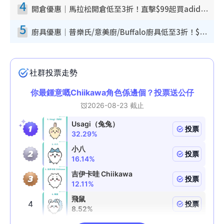
4
開倉優惠｜馬拉松開倉低至3折！直擊$99起買adidas／New Balance／Puma鞋款 STANLEY保溫杯劈價至$119起
5
廚具優惠｜普樂氏/意美廚/Buffalo廚具低至3折！$89起買煎鍋／炒鑊／個人鍋 同場小家電激減至$99起