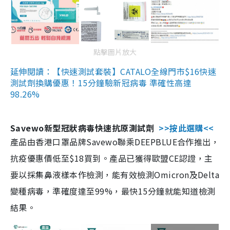
點擊圖片放大
延伸閱讀：【快速測試套裝】CATALO全線門市$16快速
測試劑換購優惠！15分鐘驗新冠病毒 準確性高達
98.26%
Savewo新型冠狀病毒快速抗原測試劑
>>按此選購<<
產品由香港口罩品牌Savewo聯乘DEEPBLUE合作推出，
抗疫優惠價低至$18買到。產品已獲得歐盟CE認證，主
要以採集鼻液樣本作檢測，能有效檢測Omicron及Delta
變種病毒，準確度達至99%，最快15分鐘就能知道檢測
結果。