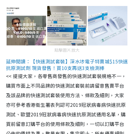
點擊圖片放大
延伸閱讀：【快速測試套裝】深水埗電子特賣城$15快速
抗原測試劑 現貨發售！買10支再送3支檢測棒
<< 提提大家，各零售商發售的快速測試套裝規格不一，
購買市面上不同品牌的快速測試套裝前請留意售賣平台
及該品牌的快速測試套裝使用方法、條款及細則，大家
亦可參考香港衞生署表列認可2019冠狀病毒病快速抗原
測試、歐盟2019冠狀病毒病快速抗原測試通用名單，購
買前留意訂購平台的使用條款及細則，一切以訂購平台
公佈的價錢為準。數量有限，售完即止；所有優惠細則