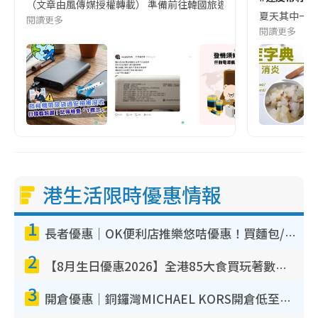
（文章由風傳媒授權轉載） 準備前往韓國旅遊的民眾，近期要特別留
夏天其中一種時
閱讀更多
閱讀更多
港生活限時優惠情報
1
長者優惠｜OK便利店推樂悠咭優惠！買麵包/牛奶/保健品拍卡即減
2
【8月生日優惠2026】全港85大食買玩著數攻略 自助餐/火鍋放題同行免費＋誠品/DONKI送現金券
3
開倉優惠｜銅鑼灣MICHAEL KORS開倉低至17折！直擊$500起買手袋/銀包/鞋款 必買經典Jet Set系列