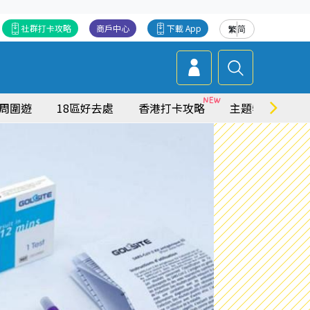
社群打卡攻略
商戶中心
下載 App
繁
简
周圍遊
18區好去處
香港打卡攻略
主題特集