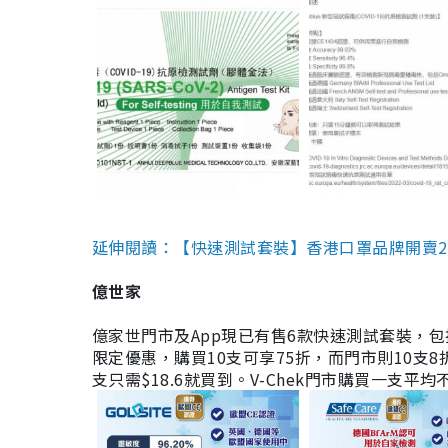
延伸閱讀：【快速測試套裝】香港口罩品牌開賣2款快速
億世家
億家世門市及App現已有售6款快速測試套裝，包括香港公司
限定優惠，購買10支可享75折，而門市則10支8折。現
支只需$18.6就買到。V-Chek門市購買一支平