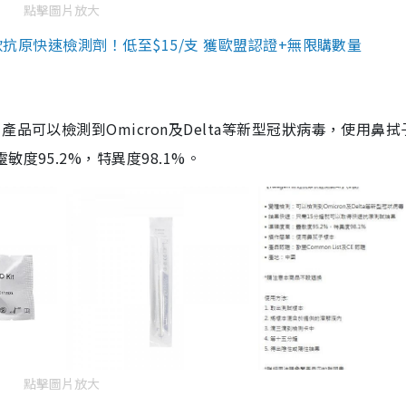
點擊圖片放大
3款抗原快速檢測劑！低至$15/支 獲歐盟認證+無限購數量
品可以檢測到Omicron及Delta等新型冠狀病毒，使用鼻拭
度95.2%，特異度98.1%。
點擊圖片放大