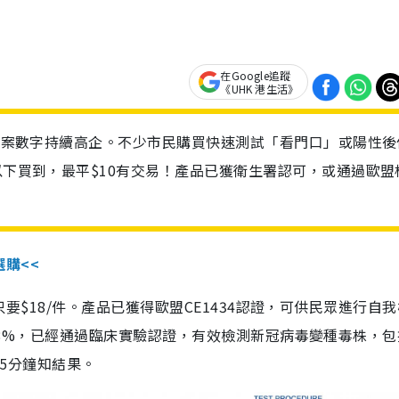
在Google追蹤
《UHK 港生活》
診個案數字持續高企。不少市民購買快速測試「看門口」或陽性後
以下買到，最平$10有交易！產品已獲衛生署認可，或通過歐盟
選購<<
惠價只要$18/件。產品已獲得歐盟CE1434認證，可供民眾進行自
性99.8%，已經通過臨床實驗認證，有效檢測新冠病毒變種毒株，
，15分鐘知結果。