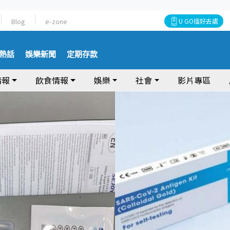
Blog
e-zone
U GO搵好去處
熱話
娛樂新聞
定期存款
情報
飲食情報
娛樂
社會
影片專區