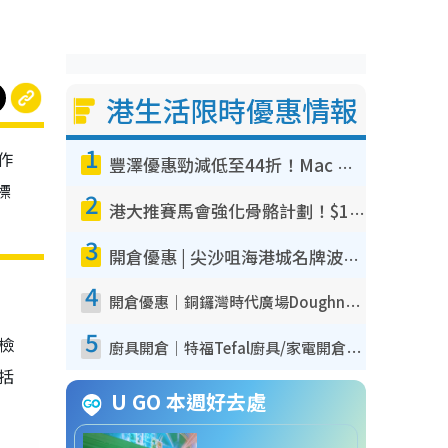
港生活限時優惠情報
1
作
豐澤優惠勁減低至44折！Mac mini/iPhone17Pro大減價！廚房家電$220起
標
2
港大推賽馬會強化骨骼計劃！$100骨質密度X光檢查 完成免費運動訓練送超市禮券！附參加資格
3
開倉優惠 | 尖沙咀海港城名牌波鞋開倉低至1折！On鞋$899起／Joy&Peace鞋履$98起
4
開倉優惠｜銅鑼灣時代廣場Doughnut/Campo Marzio開倉低至1折！背囊、書包、手袋劈價$200起
5
我檢
廚具開倉｜特福Tefal廚具/家電開倉低至3折！$220起買平底鍋/炒鑊/湯煲！電飯煲/吸塵機/燙斗$418起
包括
U GO 本週好去處