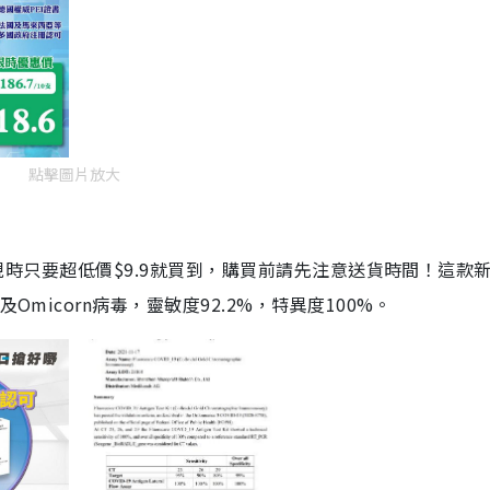
點擊圖片放大
劑，現時只要超低價$9.9就買到，購買前請先注意送貨時間！這款
Omicorn病毒，靈敏度92.2%，特異度100%。