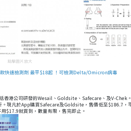
點擊圖片放大
檢測劑 最平$18起 ！可檢測Delta/Omicron病毒
研發的Wesail、Goldsite、Safecare、及V-Chek。
凡於App購買Safecare及Goldsite，售價低至$186.7
均不用$17.9就買到，數量有限，售完即止。