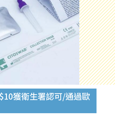
$10獲衛生署認可/通過歐