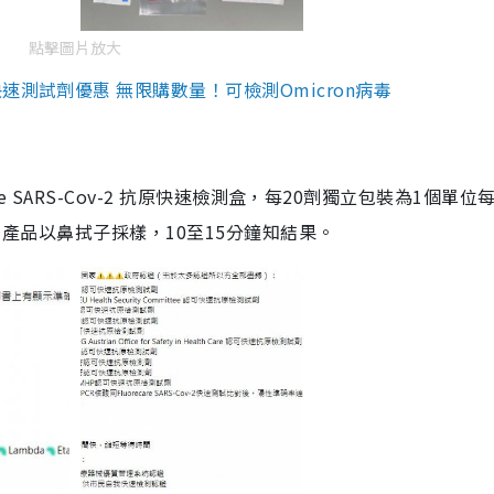
點擊圖片放大
測試劑優惠 無限購數量！可檢測Omicron病毒
are SARS-Cov-2 抗原快速檢測盒，每20劑獨立包裝為1個單位
5。產品以鼻拭子採樣，10至15分鐘知結果。