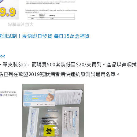
點擊圖片放大
速測試劑！最快即日發貨 每日15萬盒補貨
<<
，單支裝$22，而購買500套裝低至$20/支買到。產品以鼻咽
品已列在歐盟2019冠狀病毒病快速抗原測試通用名單。