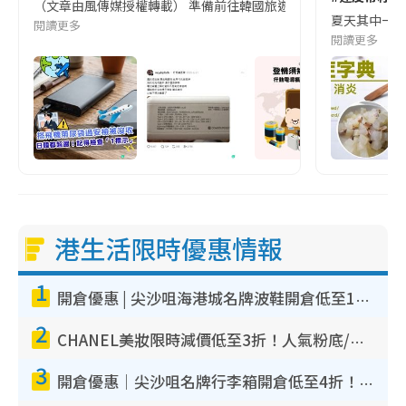
（文章由風傳媒授權轉載） 準備前往韓國旅遊的民眾，近期要特別留
夏天其中一種時
閱讀更多
閱讀更多
港生活限時優惠情報
1
開倉優惠 | 尖沙咀海港城名牌波鞋開倉低至1折！On鞋$899起／Joy&Peace鞋履$98起
2
CHANEL美妝限時減價低至3折！人氣粉底/唇膏/精華液低至$275！COCO香水都有平
3
開倉優惠｜尖沙咀名牌行李箱開倉低至4折！一連5日 American Tourister/ace./Hallmark $200起！