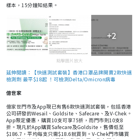
樣本，15分鐘知結果。
+2
點擊圖片放大
延伸閱讀：【快速測試套裝】香港口罩品牌開賣2款快速
檢測劑 最平$18起 ！可檢測Delta/Omicron病毒
億世家
億家世門市及App現已有售6款快速測試套裝，包括香港
公司研發的Wesail、Goldsite、Safecare、及V-Chek。
App限定優惠，購買10支可享75折，而門市則10支8
折。現凡於App購買Safecare及Goldsite，售價低至
$186.7，平均每支只需$18.6就買到。V-Chek門市購買