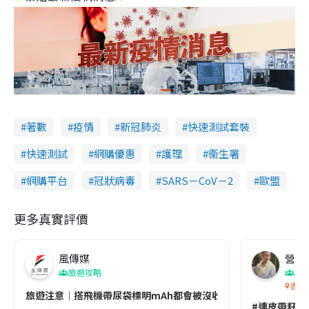
著數
疫情
新冠肺炎
快速測試套裝
快速測試
網購優惠
護理
衞生署
網購平台
冠狀病毒
SARS－CoV－2
歐盟
更多真實評價
風傳媒
營養教
旅遊攻略
生
香港
旅遊注意｜搭飛機帶尿袋標明mAh都會被沒收😱出發前切記檢查「1
#連皮帶籽都