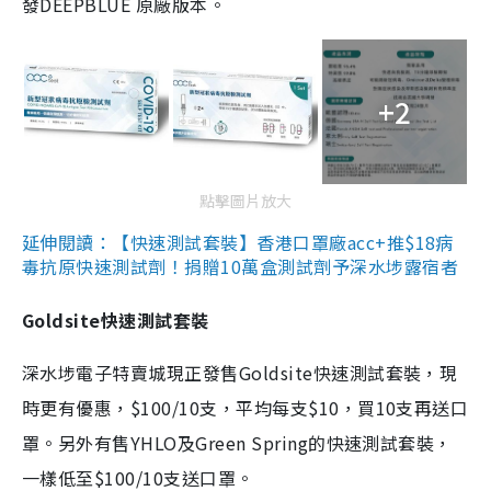
發DEEPBLUE 原廠版本。
+2
點擊圖片放大
延伸閱讀：【快速測試套裝】香港口罩廠acc+推$18病
毒抗原快速測試劑！捐贈10萬盒測試劑予深水埗露宿者
Goldsite快速測試套裝
深水埗電子特賣城現正發售Goldsite快速測試套裝，現
時更有優惠，$100/10支，平均每支$10，買10支再送口
罩。另外有售YHLO及Green Spring的快速測試套裝，
一樣低至$100/10支送口罩。