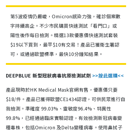
第5波疫情仍嚴峻，Omicron感染力強，確診個案數
字持續高企。不少市民購買快速測試「看門口」或
陽性後作每日檢測。精選13款優惠價快速測試套裝
$19以下買到，最平$10有交易！產品已獲衛生署認
可，或通過歐盟標準，最快10分鐘知結果。
DEEPBLUE 新型冠狀病毒抗原檢測試劑
>>按此選購<<
產品現時於HK Medical Mask官網有售，優惠價只要
$18/件。產品已獲得歐盟CE1434認證，可供民眾進行自
我檢測。準確度 99.03%、靈敏度96.4%、特異性
99.8%，已經通過臨床實驗認證，有效檢測新冠病毒變
種毒株，包括Omicron 及Delta變種病毒。使用鼻拭子