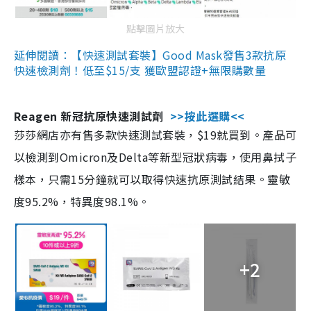
點擊圖片放大
延伸閱讀：【快速測試套裝】Good Mask發售3款抗原
快速檢測劑！低至$15/支 獲歐盟認證+無限購數量
Reagen 新冠抗原快速測試劑
>>按此選購<<
莎莎網店亦有售多款快速測試套裝，$19就買到。產品可
以檢測到Omicron及Delta等新型冠狀病毒，使用鼻拭子
樣本，只需15分鐘就可以取得快速抗原測試結果。靈敏
度95.2%，特異度98.1%。
+2