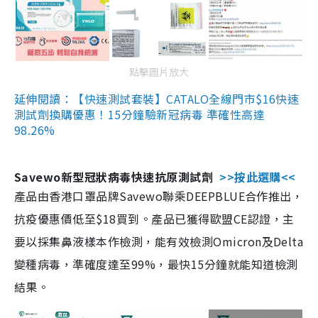
點擊圖片放大
延伸閱讀：【快速測試套裝】CATALO全線門市$16快速
測試劑換購優惠！15分鐘驗新冠病毒 準確性高達
98.26%
Savewo新型冠狀病毒快速抗原測試劑
>>按此選購<<
產品由香港口罩品牌Savewo聯乘DEEPBLUE合作推出，
抗疫優惠價低至$18買到。產品已獲得歐盟CE認證，主
要以採集鼻液樣本作檢測，能有效檢測Omicron及Delta
變種病毒，準確度達至99%，最快15分鐘就能知道檢測
結果。