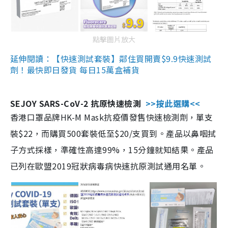
點擊圖片放大
延伸閱讀：【快速測試套裝】鄰住買開賣$9.9快速測試
劑！最快即日發貨 每日15萬盒補貨
SEJOY SARS-CoV-2 抗原快速檢測
>>按此選購<<
香港口罩品牌HK-M Mask抗疫價發售快速檢測劑，單支
裝$22，而購買500套裝低至$20/支買到。產品以鼻咽拭
子方式採樣，準確性高達99%，15分鐘就知結果。產品
已列在歐盟2019冠狀病毒病快速抗原測試通用名單。