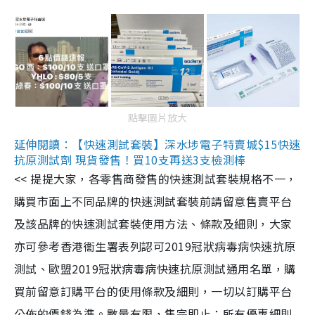
點擊圖片放大
延伸閱讀：【快速測試套裝】深水埗電子特賣城$15快速
抗原測試劑 現貨發售！買10支再送3支檢測棒
<< 提提大家，各零售商發售的快速測試套裝規格不一，
購買市面上不同品牌的快速測試套裝前請留意售賣平台
及該品牌的快速測試套裝使用方法、條款及細則，大家
亦可參考香港衞生署表列認可2019冠狀病毒病快速抗原
測試、歐盟2019冠狀病毒病快速抗原測試通用名單，購
買前留意訂購平台的使用條款及細則，一切以訂購平台
公佈的價錢為準。數量有限，售完即止；所有優惠細則