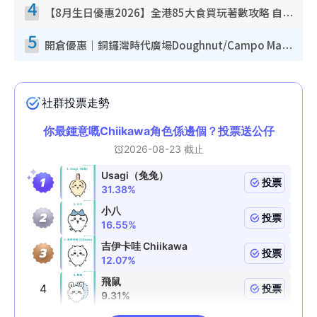
4
【8月生日優惠2026】全港85大食買玩著數攻略 自助餐/火鍋放題同行免費＋誠品/DONKI送現金券
5
開倉優惠｜銅鑼灣時代廣場Doughnut/Campo Marzio開倉低至1折！背囊、書包、手袋劈價$200起