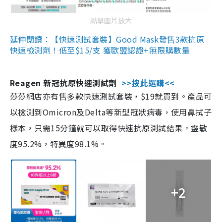
點擊圖片放大
延伸閱讀：【快速測試套裝】Good Mask發售3款抗原
快速檢測劑！低至$15/支 獲歐盟認證+無限購數量
Reagen 新冠抗原快速測試劑
>>按此選購<<
莎莎網店亦有售多款快速測試套裝，$19就買到。產品可
以檢測到Omicron及Delta等新型冠狀病毒，使用鼻拭子
樣本，只需15分鐘就可以取得快速抗原測試結果。靈敏
度95.2%，特異度98.1%。
+2