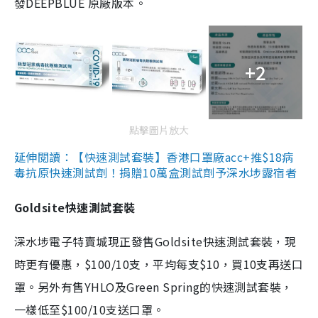
發DEEPBLUE 原廠版本。
+2
點擊圖片放大
延伸閱讀：【快速測試套裝】香港口罩廠acc+推$18病
毒抗原快速測試劑！捐贈10萬盒測試劑予深水埗露宿者
Goldsite快速測試套裝
深水埗電子特賣城現正發售Goldsite快速測試套裝，現
時更有優惠，$100/10支，平均每支$10，買10支再送口
罩。另外有售YHLO及Green Spring的快速測試套裝，
一樣低至$100/10支送口罩。