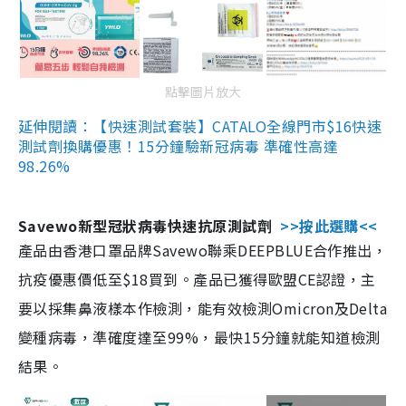
點擊圖片放大
延伸閱讀：【快速測試套裝】CATALO全線門市$16快速
測試劑換購優惠！15分鐘驗新冠病毒 準確性高達
98.26%
Savewo新型冠狀病毒快速抗原測試劑
>>按此選購<<
產品由香港口罩品牌Savewo聯乘DEEPBLUE合作推出，
抗疫優惠價低至$18買到。產品已獲得歐盟CE認證，主
要以採集鼻液樣本作檢測，能有效檢測Omicron及Delta
變種病毒，準確度達至99%，最快15分鐘就能知道檢測
結果。