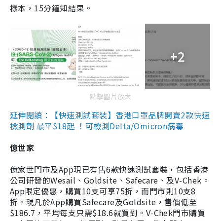
樣本，15分鐘知結果。
+2
點擊圖片放大
延伸閱讀：【快速測試套裝】香港口罩品牌開賣2款快速
檢測劑 最平$18起 ！可檢測Delta/Omicron病毒
億世家
億家世門市及App現已有售6款快速測試套裝，包括香港
公司研發的Wesail、Goldsite、Safecare、及V-Chek。
App限定優惠，購買10支可享75折，而門市則10支8
折。現凡於App購買Safecare及Goldsite，售價低至
$186.7，平均每支只需$18.6就買到。V-Chek門市購買