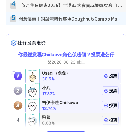
4
【8月生日優惠2026】全港85大食買玩著數攻略 自助餐/火鍋放題同行免費＋誠品/DONKI送現金券
5
開倉優惠｜銅鑼灣時代廣場Doughnut/Campo Marzio開倉低至1折！背囊、書包、手袋劈價$200起