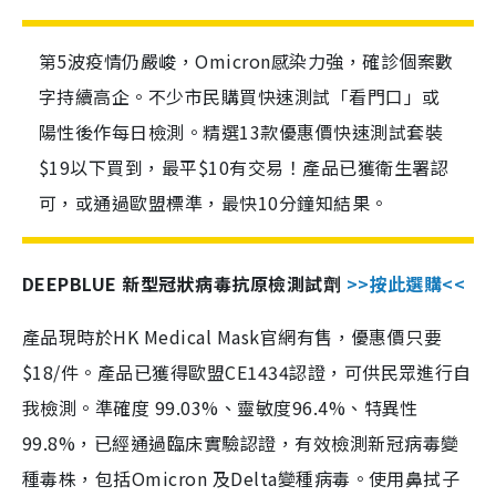
第5波疫情仍嚴峻，Omicron感染力強，確診個案數
字持續高企。不少市民購買快速測試「看門口」或
陽性後作每日檢測。精選13款優惠價快速測試套裝
$19以下買到，最平$10有交易！產品已獲衛生署認
可，或通過歐盟標準，最快10分鐘知結果。
DEEPBLUE 新型冠狀病毒抗原檢測試劑
>>按此選購<<
產品現時於HK Medical Mask官網有售，優惠價只要
$18/件。產品已獲得歐盟CE1434認證，可供民眾進行自
我檢測。準確度 99.03%、靈敏度96.4%、特異性
99.8%，已經通過臨床實驗認證，有效檢測新冠病毒變
種毒株，包括Omicron 及Delta變種病毒。使用鼻拭子