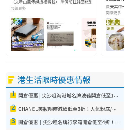
（文章由風傳媒授權轉載） 準備前往韓國旅遊的民眾，近期要特別留
夏天其中一種時
閱讀更多
閱讀更多
港生活限時優惠情報
1
開倉優惠 | 尖沙咀海港城名牌波鞋開倉低至1折！On鞋$899起／Joy&Peace鞋履$98起
2
CHANEL美妝限時減價低至3折！人氣粉底/唇膏/精華液低至$275！COCO香水都有平
3
開倉優惠｜尖沙咀名牌行李箱開倉低至4折！一連5日 American Tourister/ace./Hallmark $200起！