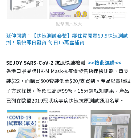
點擊圖片放大
延伸閱讀：【快速測試套裝】鄰住買開賣$9.9快速測試
劑！最快即日發貨 每日15萬盒補貨
SEJOY SARS-CoV-2 抗原快速檢測
>>按此選購<<
香港口罩品牌HK-M Mask抗疫價發售快速檢測劑，單支
裝$22，而購買500套裝低至$20/支買到。產品以鼻咽拭
子方式採樣，準確性高達99%，15分鐘就知結果。產品
已列在歐盟2019冠狀病毒病快速抗原測試通用名單。