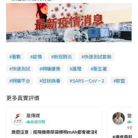
著數
疫情
新冠肺炎
快速測試套裝
快速測試
網購優惠
護理
衞生署
網購平台
冠狀病毒
SARS－CoV－2
歐盟
更多真實評價
風傳媒
營養教
旅遊攻略
生
香港
旅遊注意｜搭飛機帶尿袋標明mAh都會被沒收😱出發前切記檢查「1
#連皮帶籽都