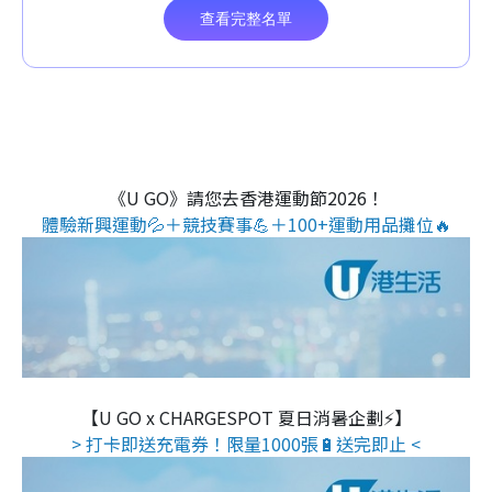
《U GO》請您去香港運動節2026！
體驗新興運動💦＋競技賽事💪＋100+運動用品攤位🔥
【U GO x CHARGESPOT 夏日消暑企劃⚡】
> 打卡即送充電券！限量1000張🔋送完即止 <