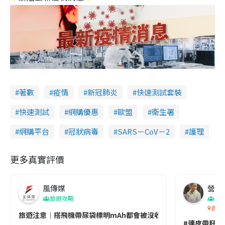
著數
疫情
新冠肺炎
快速測試套裝
快速測試
網購優惠
歐盟
衞生署
網購平台
冠狀病毒
SARS－CoV－2
護理
更多真實評價
風傳媒
營養教
旅遊攻略
生
香港
旅遊注意｜搭飛機帶尿袋標明mAh都會被沒收😱出發前切記檢查「1
#連皮帶籽都