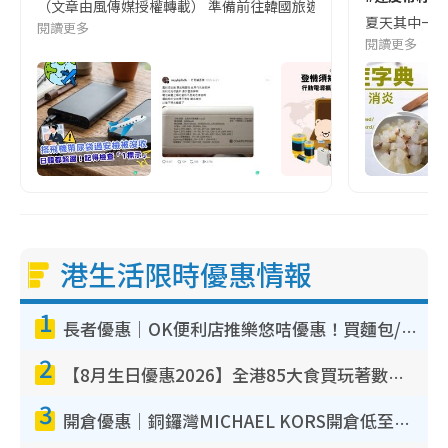
（文章由風傳媒授權轉載） 準備前往韓國旅遊的民眾，近期要特別留
夏天其中一種時
閱讀更多
閱讀更多
港生活限時優惠情報
1
長者優惠｜OK便利店推樂悠咭優惠！買麵包/牛奶/保健品拍卡即減
2
【8月生日優惠2026】全港85大食買玩著數攻略 自助餐/火鍋放題同行免費＋誠品/DONKI送現金券
3
開倉優惠｜銅鑼灣MICHAEL KORS開倉低至17折！直擊$500起買手袋/銀包/鞋款 必買經典Jet Set系列