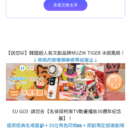
【送您🐯】韓國超人氣文創品牌MUZIK TIGER 冰感風扇！
↓將萌虎嘅慵懶療癒帶返屋企↓
《U GO》請您去【名偵探柯南TV動畫播放30週年紀念
展】！
還原經典名場面📹＋30位角色同框📸＋原創限定感謝劇場