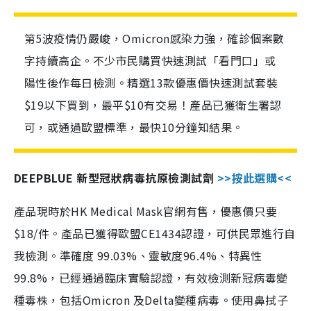
第5波疫情仍嚴峻，Omicron感染力強，確診個案數
字持續高企。不少市民購買快速測試「看門口」或
陽性後作每日檢測。精選13款優惠價快速測試套裝
$19以下買到，最平$10有交易！產品已獲衛生署認
可，或通過歐盟標準，最快10分鐘知結果。
DEEPBLUE 新型冠狀病毒抗原檢測試劑
>>按此選購<<
產品現時於HK Medical Mask官網有售，優惠價只要
$18/件。產品已獲得歐盟CE1434認證，可供民眾進行自
我檢測。準確度 99.03%、靈敏度96.4%、特異性
99.8%，已經通過臨床實驗認證，有效檢測新冠病毒變
種毒株，包括Omicron 及Delta變種病毒。使用鼻拭子