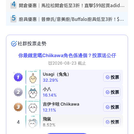
4
開倉優惠｜馬拉松開倉低至3折！直擊$99起買adidas／New Balance／Puma鞋款 STANLEY保溫杯劈價至$119起
5
廚具優惠｜普樂氏/意美廚/Buffalo廚具低至3折！$89起買煎鍋／炒鑊／個人鍋 同場小家電激減至$99起