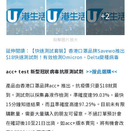
+2
點擊圖片放大
延伸閱讀：【快速測試套裝】香港口罩品牌Savewo推出
$18快速測試劑！有效檢測Omicron、Delta變種病毒
acc+ test 新型冠狀病毒抗原測試劑
>>按此選購<<
產品由香港口罩品牌acc+ 推出，抗疫價只要$18就買
到。測試劑以採集鼻液作檢測，準確度達99.03%，最快
15分鐘知道結果，而且準確度高達97.25%。目前未有限
購數量，需要大量購入的朋友可留意。不過訂單預計會
在確認後10至21日出貨，如acc+版本賣完，將有機會改