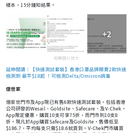
樣本，15分鐘知結果。
+2
點擊圖片放大
延伸閱讀：【快速測試套裝】香港口罩品牌開賣2款快速
檢測劑 最平$18起 ！可檢測Delta/Omicron病毒
億世家
億家世門市及App現已有售6款快速測試套裝，包括香港
公司研發的Wesail、Goldsite、Safecare、及V-Chek。
App限定優惠，購買10支可享75折，而門市則10支8
折。現凡於App購買Safecare及Goldsite，售價低至
$186.7，平均每支只需$18.6就買到。V-Chek門市購買