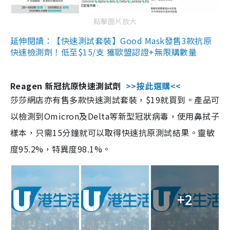
點擊圖片放大
延伸閱讀：【快速測試套裝】Good Mask發售3款抗原
快速檢測劑！低至$15/支 獲歐盟認證+無限購數量
Reagen 新冠抗原快速測試劑
>>按此選購<<
莎莎網店亦有售多款快速測試套裝，$19就買到。產品可
以檢測到Omicron及Delta等新型冠狀病毒，使用鼻拭子
樣本，只需15分鐘就可以取得快速抗原測試結果。靈敏
度95.2%，特異度98.1%。
+2