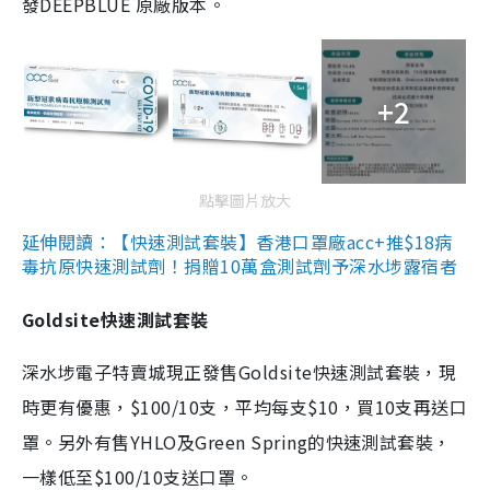
發DEEPBLUE 原廠版本。
+2
點擊圖片放大
延伸閱讀：【快速測試套裝】香港口罩廠acc+推$18病
毒抗原快速測試劑！捐贈10萬盒測試劑予深水埗露宿者
Goldsite快速測試套裝
深水埗電子特賣城現正發售Goldsite快速測試套裝，現
時更有優惠，$100/10支，平均每支$10，買10支再送口
罩。另外有售YHLO及Green Spring的快速測試套裝，
一樣低至$100/10支送口罩。