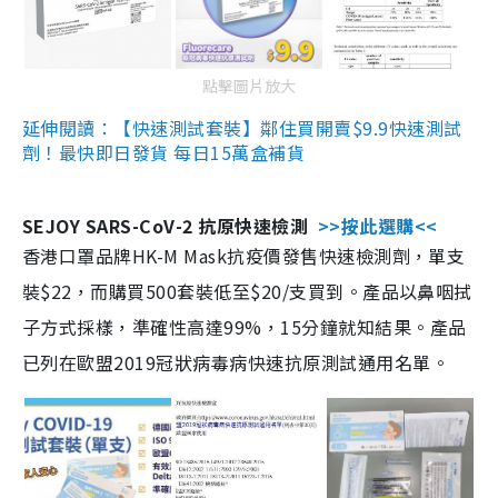
點擊圖片放大
延伸閱讀：【快速測試套裝】鄰住買開賣$9.9快速測試
劑！最快即日發貨 每日15萬盒補貨
SEJOY SARS-CoV-2 抗原快速檢測
>>按此選購<<
香港口罩品牌HK-M Mask抗疫價發售快速檢測劑，單支
裝$22，而購買500套裝低至$20/支買到。產品以鼻咽拭
子方式採樣，準確性高達99%，15分鐘就知結果。產品
已列在歐盟2019冠狀病毒病快速抗原測試通用名單。