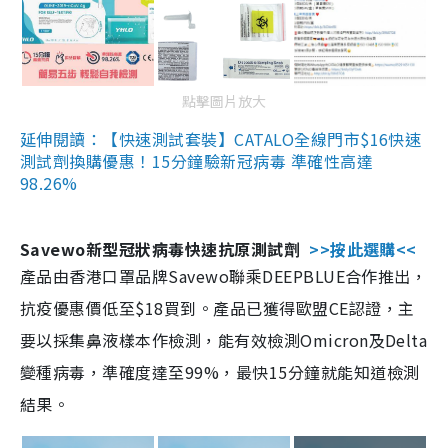
點擊圖片放大
延伸閱讀：【快速測試套裝】CATALO全線門市$16快速
測試劑換購優惠！15分鐘驗新冠病毒 準確性高達
98.26%
Savewo新型冠狀病毒快速抗原測試劑
>>按此選購<<
產品由香港口罩品牌Savewo聯乘DEEPBLUE合作推出，
抗疫優惠價低至$18買到。產品已獲得歐盟CE認證，主
要以採集鼻液樣本作檢測，能有效檢測Omicron及Delta
變種病毒，準確度達至99%，最快15分鐘就能知道檢測
結果。