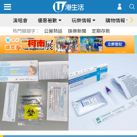
演唱會
優惠著數
玩樂情報
購物情報
熱門關鍵字：
公屋熱話
娛樂新聞
定期存款