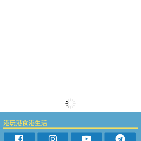
港玩港食港生活