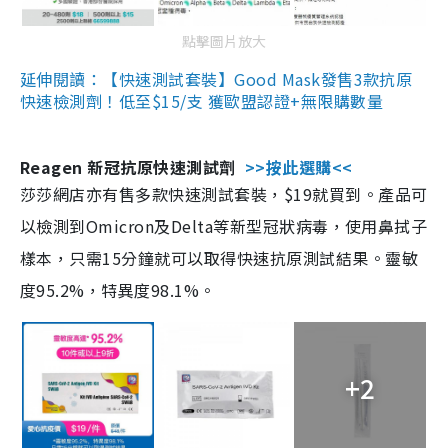
點擊圖片放大
延伸閱讀：【快速測試套裝】Good Mask發售3款抗原
快速檢測劑！低至$15/支 獲歐盟認證+無限購數量
Reagen 新冠抗原快速測試劑
>>按此選購<<
莎莎網店亦有售多款快速測試套裝，$19就買到。產品可
以檢測到Omicron及Delta等新型冠狀病毒，使用鼻拭子
樣本，只需15分鐘就可以取得快速抗原測試結果。靈敏
度95.2%，特異度98.1%。
+2