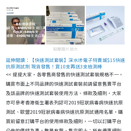
點擊圖片放大
延伸閱讀：【快速測試套裝】深水埗電子特賣城$15快速
抗原測試劑 現貨發售！買10支再送3支檢測棒
<< 提提大家，各零售商發售的快速測試套裝規格不一，
購買市面上不同品牌的快速測試套裝前請留意售賣平台
及該品牌的快速測試套裝使用方法、條款及細則，大家
亦可參考香港衞生署表列認可2019冠狀病毒病快速抗原
測試、歐盟2019冠狀病毒病快速抗原測試通用名單，購
買前留意訂購平台的使用條款及細則，一切以訂購平台
公佈的價錢為準。數量有限，售完即止；所有優惠細則