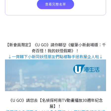
【新會員限定】《U GO》請你睇👹《蠟筆小新劇場版：千
奇百怪！我的妖怪假期》！
↓一齊睇下小新同妖怪朋友們點樣聯手拯救屋企人啦↓
《U GO》請您去【名偵探柯南TV動畫播放30週年紀念
展】！