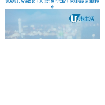
還原經典名場面📹＋30位角色同框📸＋原創限定感謝劇場
🍿