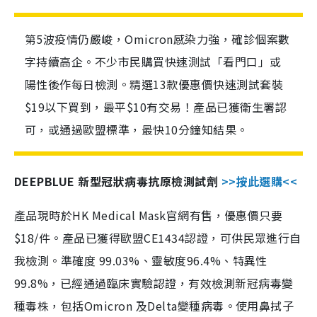
第5波疫情仍嚴峻，Omicron感染力強，確診個案數
字持續高企。不少市民購買快速測試「看門口」或
陽性後作每日檢測。精選13款優惠價快速測試套裝
$19以下買到，最平$10有交易！產品已獲衛生署認
可，或通過歐盟標準，最快10分鐘知結果。
DEEPBLUE 新型冠狀病毒抗原檢測試劑
>>按此選購<<
產品現時於HK Medical Mask官網有售，優惠價只要
$18/件。產品已獲得歐盟CE1434認證，可供民眾進行自
我檢測。準確度 99.03%、靈敏度96.4%、特異性
99.8%，已經通過臨床實驗認證，有效檢測新冠病毒變
種毒株，包括Omicron 及Delta變種病毒。使用鼻拭子