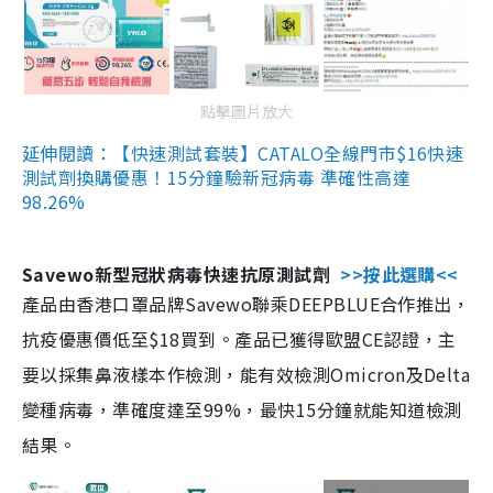
點擊圖片放大
延伸閱讀：【快速測試套裝】CATALO全線門市$16快速
測試劑換購優惠！15分鐘驗新冠病毒 準確性高達
98.26%
Savewo新型冠狀病毒快速抗原測試劑
>>按此選購<<
產品由香港口罩品牌Savewo聯乘DEEPBLUE合作推出，
抗疫優惠價低至$18買到。產品已獲得歐盟CE認證，主
要以採集鼻液樣本作檢測，能有效檢測Omicron及Delta
變種病毒，準確度達至99%，最快15分鐘就能知道檢測
結果。