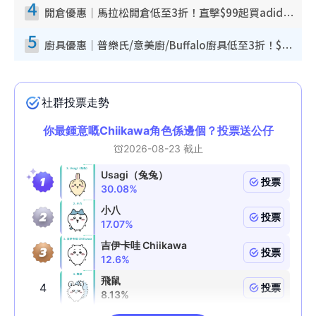
4
開倉優惠｜馬拉松開倉低至3折！直擊$99起買adidas／New Balance／Puma鞋款 STANLEY保溫杯劈價至$119起
5
廚具優惠｜普樂氏/意美廚/Buffalo廚具低至3折！$89起買煎鍋／炒鑊／個人鍋 同場小家電激減至$99起