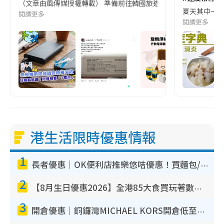
（文章由風傳媒授權轉載） 準備前往韓國旅遊的民眾，近期要特別留
夏天其中一種時
閱讀更多
閱讀更多
港生活限時優惠情報
1
長者優惠｜OK便利店推樂悠咭優惠！買麵包/牛奶/保健品拍卡即減
2
【8月生日優惠2026】全港85大食買玩著數攻略 自助餐/火鍋放題同行免費＋誠品/DONKI送現金券
3
開倉優惠｜銅鑼灣MICHAEL KORS開倉低至17折！直擊$500起買手袋/銀包/鞋款 必買經典Jet Set系列