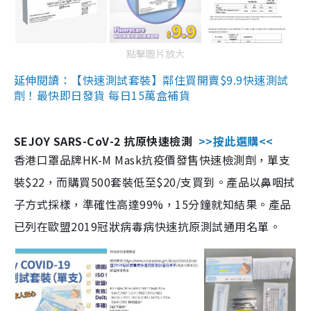
點擊圖片放大
延伸閱讀：【快速測試套裝】鄰住買開賣$9.9快速測試
劑！最快即日發貨 每日15萬盒補貨
SEJOY SARS-CoV-2 抗原快速檢測
>>按此選購<<
香港口罩品牌HK-M Mask抗疫價發售快速檢測劑，單支
裝$22，而購買500套裝低至$20/支買到。產品以鼻咽拭
子方式採樣，準確性高達99%，15分鐘就知結果。產品
已列在歐盟2019冠狀病毒病快速抗原測試通用名單。