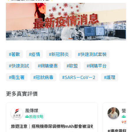
著數
疫情
新冠肺炎
快速測試套裝
快速測試
網購優惠
歐盟
網購平台
衞生署
冠狀病毒
SARS－CoV－2
護理
更多真實評價
風傳媒
營養教
旅遊攻略
生
香港
旅遊注意｜搭飛機帶尿袋標明mAh都會被沒收😱出發前切記檢查「1
#連皮帶籽都