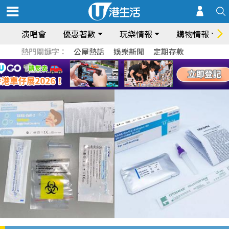
演唱會
優惠著數
玩樂情報
購物情報
熱門關鍵字：
公屋熱話
娛樂新聞
定期存款