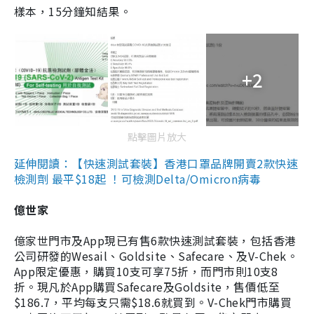
樣本，15分鐘知結果。
+2
點擊圖片放大
延伸閱讀：【快速測試套裝】香港口罩品牌開賣2款快速
檢測劑 最平$18起 ！可檢測Delta/Omicron病毒
億世家
億家世門市及App現已有售6款快速測試套裝，包括香港
公司研發的Wesail、Goldsite、Safecare、及V-Chek。
App限定優惠，購買10支可享75折，而門市則10支8
折。現凡於App購買Safecare及Goldsite，售價低至
$186.7，平均每支只需$18.6就買到。V-Chek門市購買