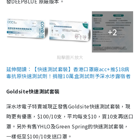
發DEEPBLUE 原廠版本。
+2
點擊圖片放大
延伸閱讀：【快速測試套裝】香港口罩廠acc+推$18病
毒抗原快速測試劑！捐贈10萬盒測試劑予深水埗露宿者
Goldsite快速測試套裝
深水埗電子特賣城現正發售Goldsite快速測試套裝，現
時更有優惠，$100/10支，平均每支$10，買10支再送口
罩。另外有售YHLO及Green Spring的快速測試套裝，
一樣低至$100/10支送口罩。