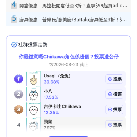
4
開倉優惠｜馬拉松開倉低至3折！直擊$99起買adidas／New Balance／Puma鞋款 STANLEY保溫杯劈價至$119起
5
廚具優惠｜普樂氏/意美廚/Buffalo廚具低至3折！$89起買煎鍋／炒鑊／個人鍋 同場小家電激減至$99起