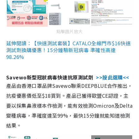
點擊圖片放大
延伸閱讀：【快速測試套裝】CATALO全線門市$16快速
測試劑換購優惠！15分鐘驗新冠病毒 準確性高達
98.26%
Savewo新型冠狀病毒快速抗原測試劑
>>按此選購<<
產品由香港口罩品牌Savewo聯乘DEEPBLUE合作推出，
抗疫優惠價低至$18買到。產品已獲得歐盟CE認證，主
要以採集鼻液樣本作檢測，能有效檢測Omicron及Delta
變種病毒，準確度達至99%，最快15分鐘就能知道檢測
結果。