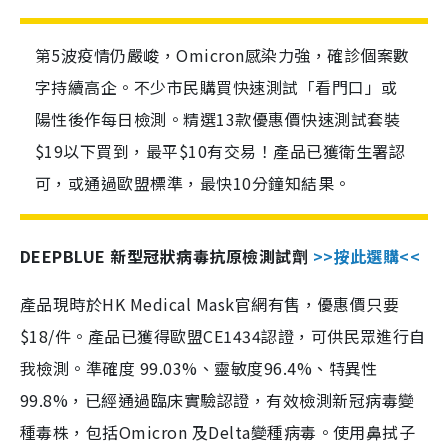
第5波疫情仍嚴峻，Omicron感染力強，確診個案數
字持續高企。不少市民購買快速測試「看門口」或
陽性後作每日檢測。精選13款優惠價快速測試套裝
$19以下買到，最平$10有交易！產品已獲衛生署認
可，或通過歐盟標準，最快10分鐘知結果。
DEEPBLUE 新型冠狀病毒抗原檢測試劑
>>按此選購<<
產品現時於HK Medical Mask官網有售，優惠價只要
$18/件。產品已獲得歐盟CE1434認證，可供民眾進行自
我檢測。準確度 99.03%、靈敏度96.4%、特異性
99.8%，已經通過臨床實驗認證，有效檢測新冠病毒變
種毒株，包括Omicron 及Delta變種病毒。使用鼻拭子