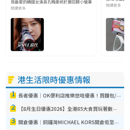
我最愛的韓國女演員孔曉振終於要回歸小螢幕啦!這次的劇本改編自同名
閱讀更多
閱讀更多
港生活限時優惠情報
1
長者優惠｜OK便利店推樂悠咭優惠！買麵包/牛奶/保健品拍卡即減
2
【8月生日優惠2026】全港85大食買玩著數攻略 自助餐/火鍋放題同行免費＋誠品/DONKI送現金券
3
開倉優惠｜銅鑼灣MICHAEL KORS開倉低至17折！直擊$500起買手袋/銀包/鞋款 必買經典Jet Set系列