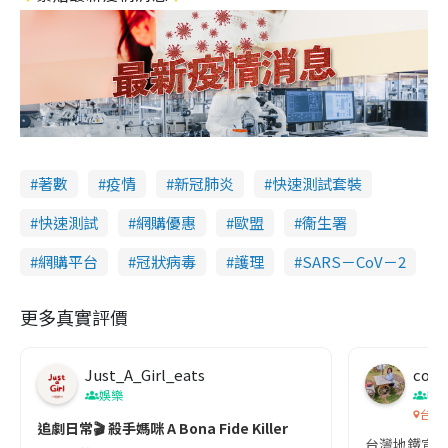
著數
疫情
新冠肺炎
快速測試套裝
快速測試
網購優惠
歐盟
衞生署
網購平台
冠狀病毒
護理
SARS－CoV－2
更多真實評價
Just_A_Girl_eats
co c
娛樂
吹
台灣
追劇日常🎬 殺手媽咪 A Bona Fide Killer
台灣地鐵宣