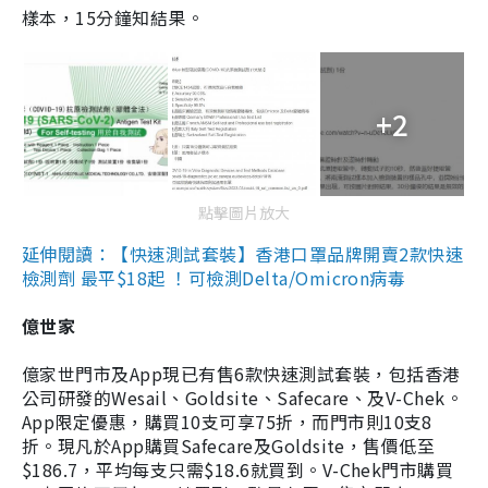
樣本，15分鐘知結果。
+2
點擊圖片放大
延伸閱讀：【快速測試套裝】香港口罩品牌開賣2款快速
檢測劑 最平$18起 ！可檢測Delta/Omicron病毒
億世家
億家世門市及App現已有售6款快速測試套裝，包括香港
公司研發的Wesail、Goldsite、Safecare、及V-Chek。
App限定優惠，購買10支可享75折，而門市則10支8
折。現凡於App購買Safecare及Goldsite，售價低至
$186.7，平均每支只需$18.6就買到。V-Chek門市購買