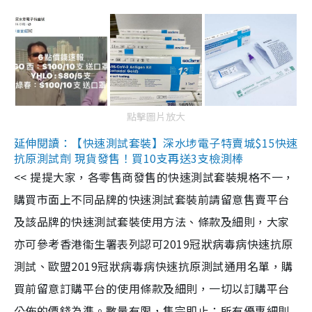
點擊圖片放大
延伸閱讀：【快速測試套裝】深水埗電子特賣城$15快速
抗原測試劑 現貨發售！買10支再送3支檢測棒
<< 提提大家，各零售商發售的快速測試套裝規格不一，
購買市面上不同品牌的快速測試套裝前請留意售賣平台
及該品牌的快速測試套裝使用方法、條款及細則，大家
亦可參考香港衞生署表列認可2019冠狀病毒病快速抗原
測試、歐盟2019冠狀病毒病快速抗原測試通用名單，購
買前留意訂購平台的使用條款及細則，一切以訂購平台
公佈的價錢為準。數量有限，售完即止；所有優惠細則