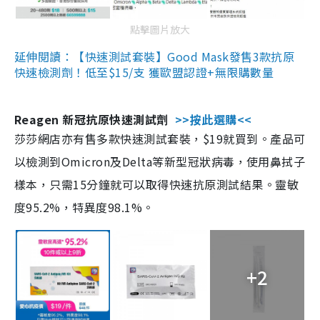
點擊圖片放大
延伸閱讀：【快速測試套裝】Good Mask發售3款抗原
快速檢測劑！低至$15/支 獲歐盟認證+無限購數量
Reagen 新冠抗原快速測試劑
>>按此選購<<
莎莎網店亦有售多款快速測試套裝，$19就買到。產品可
以檢測到Omicron及Delta等新型冠狀病毒，使用鼻拭子
樣本，只需15分鐘就可以取得快速抗原測試結果。靈敏
度95.2%，特異度98.1%。
+2