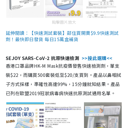
點擊圖片放大
延伸閱讀：【快速測試套裝】鄰住買開賣$9.9快速測試
劑！最快即日發貨 每日15萬盒補貨
SEJOY SARS-CoV-2 抗原快速檢測
>>按此選購<<
香港口罩品牌HK-M Mask抗疫價發售快速檢測劑，單支
裝$22，而購買500套裝低至$20/支買到。產品以鼻咽拭
子方式採樣，準確性高達99%，15分鐘就知結果。產品
已列在歐盟2019冠狀病毒病快速抗原測試通用名單。