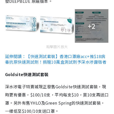
發DEEPBLUE 原廠版本。
+2
點擊圖片放大
延伸閱讀：【快速測試套裝】香港口罩廠acc+推$18病
毒抗原快速測試劑！捐贈10萬盒測試劑予深水埗露宿者
Goldsite快速測試套裝
深水埗電子特賣城現正發售Goldsite快速測試套裝，現
時更有優惠，$100/10支，平均每支$10，買10支再送口
罩。另外有售YHLO及Green Spring的快速測試套裝，
一樣低至$100/10支送口罩。