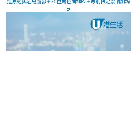
還原經典名場面📹＋30位角色同框📸＋原創限定感謝劇場
🍿