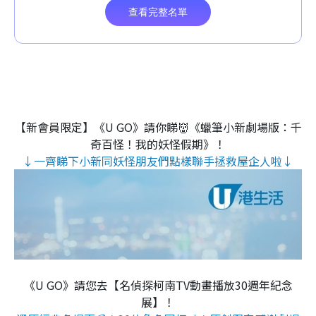
【新會員限定】《U GO》請你睇👹《蠟筆小新劇場版：千
奇百怪！我的妖怪假期》！
↓一齊睇下小新同妖怪朋友們點樣聯手拯救屋企人啦↓
《U GO》請您去【名偵探柯南TV動畫播放30週年紀念
展】！