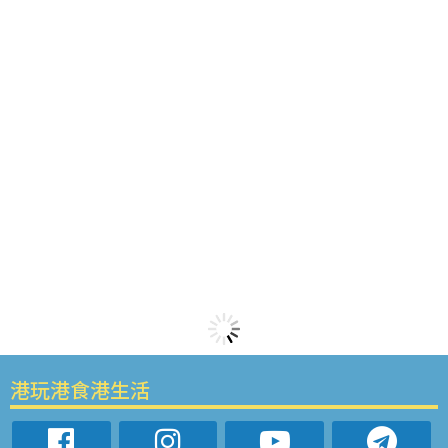
港玩港食港生活