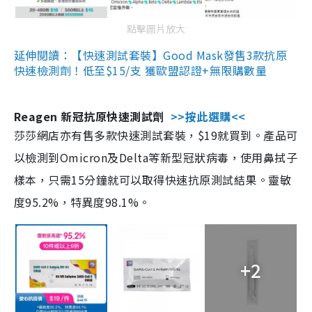
點擊圖片放大
延伸閱讀：【快速測試套裝】Good Mask發售3款抗原
快速檢測劑！低至$15/支 獲歐盟認證+無限購數量
Reagen 新冠抗原快速測試劑
>>按此選購<<
莎莎網店亦有售多款快速測試套裝，$19就買到。產品可
以檢測到Omicron及Delta等新型冠狀病毒，使用鼻拭子
樣本，只需15分鐘就可以取得快速抗原測試結果。靈敏
度95.2%，特異度98.1%。
+2