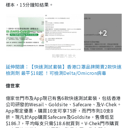
樣本，15分鐘知結果。
+2
點擊圖片放大
延伸閱讀：【快速測試套裝】香港口罩品牌開賣2款快速
檢測劑 最平$18起 ！可檢測Delta/Omicron病毒
億世家
億家世門市及App現已有售6款快速測試套裝，包括香港
公司研發的Wesail、Goldsite、Safecare、及V-Chek。
App限定優惠，購買10支可享75折，而門市則10支8
折。現凡於App購買Safecare及Goldsite，售價低至
$186.7，平均每支只需$18.6就買到。V-Chek門市購買