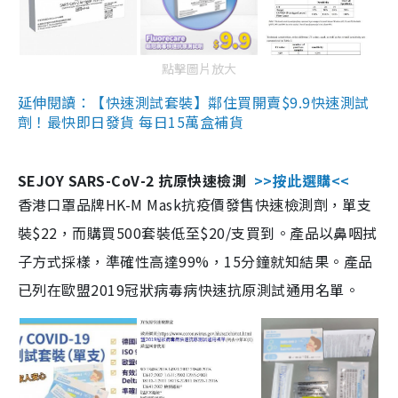
點擊圖片放大
延伸閱讀：【快速測試套裝】鄰住買開賣$9.9快速測試
劑！最快即日發貨 每日15萬盒補貨
SEJOY SARS-CoV-2 抗原快速檢測
>>按此選購<<
香港口罩品牌HK-M Mask抗疫價發售快速檢測劑，單支
裝$22，而購買500套裝低至$20/支買到。產品以鼻咽拭
子方式採樣，準確性高達99%，15分鐘就知結果。產品
已列在歐盟2019冠狀病毒病快速抗原測試通用名單。