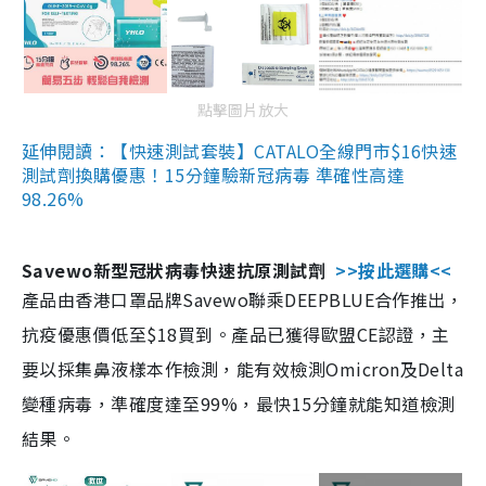
點擊圖片放大
延伸閱讀：【快速測試套裝】CATALO全線門市$16快速
測試劑換購優惠！15分鐘驗新冠病毒 準確性高達
98.26%
Savewo新型冠狀病毒快速抗原測試劑
>>按此選購<<
產品由香港口罩品牌Savewo聯乘DEEPBLUE合作推出，
抗疫優惠價低至$18買到。產品已獲得歐盟CE認證，主
要以採集鼻液樣本作檢測，能有效檢測Omicron及Delta
變種病毒，準確度達至99%，最快15分鐘就能知道檢測
結果。