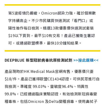
第5波疫情仍嚴峻，Omicron感染力強，確診個案數
字持續高企。不少市民購買快速測試「看門口」或
陽性後作每日檢測。精選13款優惠價快速測試套裝
$19以下買到，最平$10有交易！產品已獲衛生署認
可，或通過歐盟標準，最快10分鐘知結果。
DEEPBLUE 新型冠狀病毒抗原檢測試劑
>>按此選購<<
產品現時於HK Medical Mask官網有售，優惠價只要
$18/件。產品已獲得歐盟CE1434認證，可供民眾進行自
我檢測。準確度 99.03%、靈敏度96.4%、特異性
99.8%，已經通過臨床實驗認證，有效檢測新冠病毒變
種毒株，包括Omicron 及Delta變種病毒。使用鼻拭子