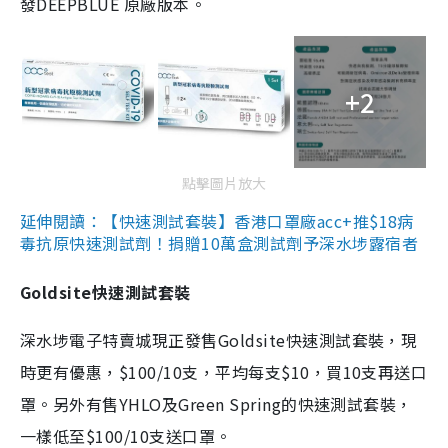
發DEEPBLUE 原廠版本。
+2
點擊圖片放大
延伸閱讀：【快速測試套裝】香港口罩廠acc+推$18病
毒抗原快速測試劑！捐贈10萬盒測試劑予深水埗露宿者
Goldsite快速測試套裝
深水埗電子特賣城現正發售Goldsite快速測試套裝，現
時更有優惠，$100/10支，平均每支$10，買10支再送口
罩。另外有售YHLO及Green Spring的快速測試套裝，
一樣低至$100/10支送口罩。