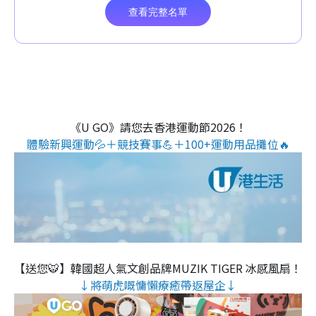
《U GO》請您去香港運動節2026！
體驗新興運動💦＋競技賽事💪＋100+運動用品攤位🔥
【送您🐯】韓國超人氣文創品牌MUZIK TIGER 冰感風扇！
↓將萌虎嘅慵懶療癒帶返屋企↓