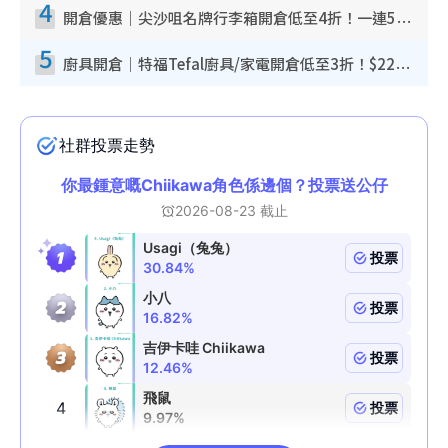
4
開倉優惠｜尖沙咀名牌行李箱開倉低至4折！一連5日 American Tourister/ace./Hallmark $200起！
5
廚具開倉｜特福Tefal廚具/家電開倉低至3折！$220起買平底鍋/炒鑊/湯煲！電飯煲/吸塵機/燙斗$418起