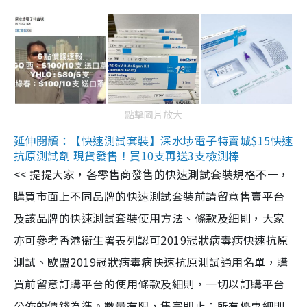
點擊圖片放大
延伸閱讀：【快速測試套裝】深水埗電子特賣城$15快速
抗原測試劑 現貨發售！買10支再送3支檢測棒
<< 提提大家，各零售商發售的快速測試套裝規格不一，
購買市面上不同品牌的快速測試套裝前請留意售賣平台
及該品牌的快速測試套裝使用方法、條款及細則，大家
亦可參考香港衞生署表列認可2019冠狀病毒病快速抗原
測試、歐盟2019冠狀病毒病快速抗原測試通用名單，購
買前留意訂購平台的使用條款及細則，一切以訂購平台
公佈的價錢為準。數量有限，售完即止；所有優惠細則