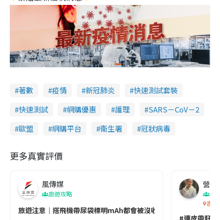
著數
疫情
新冠肺炎
快速測試套裝
快速測試
網購優惠
護理
SARS－CoV－2
歐盟
網購平台
衞生署
冠狀病毒
更多真實評價
風傳媒
營養教
旅遊攻略
生
香港
旅遊注意｜搭飛機帶尿袋標明mAh都會被沒收😱出發前切記檢查「1
#連皮帶籽都