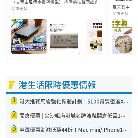
（文章由風傳媒授權轉載） 準備前往韓國旅遊的民眾，近期要特別留
夏天其中一種時
閱讀更多
閱讀更多
港生活限時優惠情報
1
港大推賽馬會強化骨骼計劃！$100骨質密度X光檢查 完成免費運動訓練送超市禮券！附參加資格
2
開倉優惠 | 尖沙咀海港城名牌波鞋開倉低至1折！On鞋$899起／Joy&Peace鞋履$98起
3
豐澤優惠勁減低至44折！Mac mini/iPhone17Pro大減價！廚房家電$220起