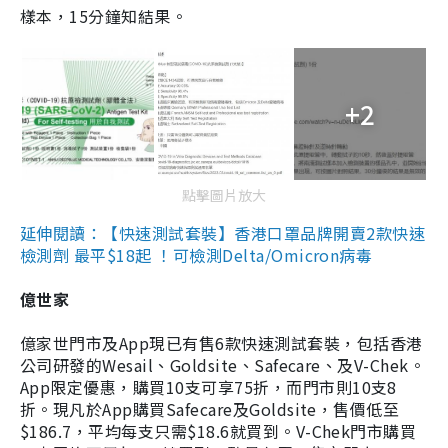
樣本，15分鐘知結果。
+2
點擊圖片放大
延伸閱讀：【快速測試套裝】香港口罩品牌開賣2款快速
檢測劑 最平$18起 ！可檢測Delta/Omicron病毒
億世家
億家世門市及App現已有售6款快速測試套裝，包括香港
公司研發的Wesail、Goldsite、Safecare、及V-Chek。
App限定優惠，購買10支可享75折，而門市則10支8
折。現凡於App購買Safecare及Goldsite，售價低至
$186.7，平均每支只需$18.6就買到。V-Chek門市購買