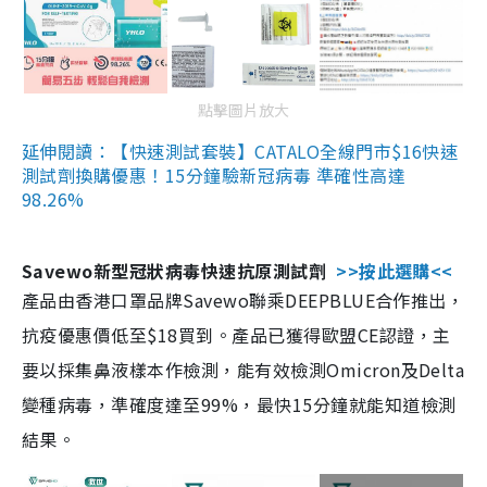
點擊圖片放大
延伸閱讀：【快速測試套裝】CATALO全線門市$16快速
測試劑換購優惠！15分鐘驗新冠病毒 準確性高達
98.26%
Savewo新型冠狀病毒快速抗原測試劑
>>按此選購<<
產品由香港口罩品牌Savewo聯乘DEEPBLUE合作推出，
抗疫優惠價低至$18買到。產品已獲得歐盟CE認證，主
要以採集鼻液樣本作檢測，能有效檢測Omicron及Delta
變種病毒，準確度達至99%，最快15分鐘就能知道檢測
結果。