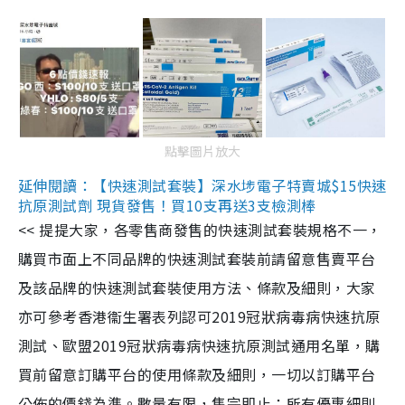
點擊圖片放大
延伸閱讀：【快速測試套裝】深水埗電子特賣城$15快速
抗原測試劑 現貨發售！買10支再送3支檢測棒
<< 提提大家，各零售商發售的快速測試套裝規格不一，
購買市面上不同品牌的快速測試套裝前請留意售賣平台
及該品牌的快速測試套裝使用方法、條款及細則，大家
亦可參考香港衞生署表列認可2019冠狀病毒病快速抗原
測試、歐盟2019冠狀病毒病快速抗原測試通用名單，購
買前留意訂購平台的使用條款及細則，一切以訂購平台
公佈的價錢為準。數量有限，售完即止；所有優惠細則