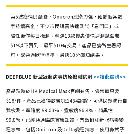
第5波疫情仍嚴峻，Omicron感染力強，確診個案數
字持續高企。不少市民購買快速測試「看門口」或
陽性後作每日檢測。精選13款優惠價快速測試套裝
$19以下買到，最平$10有交易！產品已獲衛生署認
可，或通過歐盟標準，最快10分鐘知結果。
DEEPBLUE 新型冠狀病毒抗原檢測試劑
>>按此選購<<
產品現時於HK Medical Mask官網有售，優惠價只要
$18/件。產品已獲得歐盟CE1434認證，可供民眾進行自
我檢測。準確度 99.03%、靈敏度96.4%、特異性
99.8%，已經通過臨床實驗認證，有效檢測新冠病毒變
種毒株，包括Omicron 及Delta變種病毒。使用鼻拭子