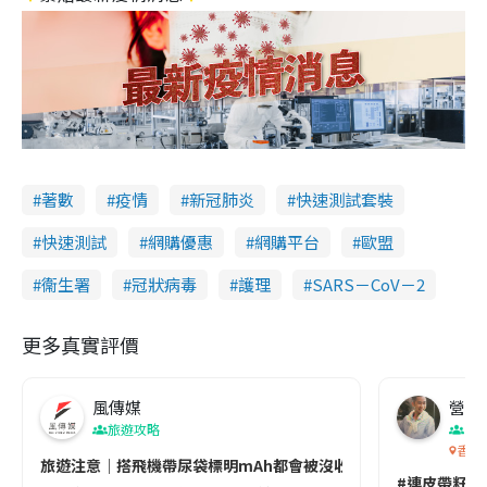
著數
疫情
新冠肺炎
快速測試套裝
快速測試
網購優惠
網購平台
歐盟
衞生署
冠狀病毒
護理
SARS－CoV－2
更多真實評價
風傳媒
營養教
旅遊攻略
生
香港
旅遊注意｜搭飛機帶尿袋標明mAh都會被沒收😱出發前切記檢查「1
#連皮帶籽都