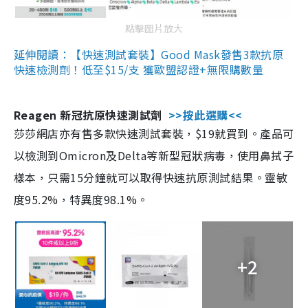
點擊圖片放大
延伸閱讀：【快速測試套裝】Good Mask發售3款抗原
快速檢測劑！低至$15/支 獲歐盟認證+無限購數量
Reagen 新冠抗原快速測試劑
>>按此選購<<
莎莎網店亦有售多款快速測試套裝，$19就買到。產品可
以檢測到Omicron及Delta等新型冠狀病毒，使用鼻拭子
樣本，只需15分鐘就可以取得快速抗原測試結果。靈敏
度95.2%，特異度98.1%。
+2