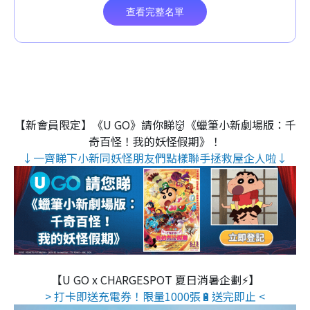
【新會員限定】《U GO》請你睇👹《蠟筆小新劇場版：千
奇百怪！我的妖怪假期》！
↓一齊睇下小新同妖怪朋友們點樣聯手拯救屋企人啦↓
【U GO x CHARGESPOT 夏日消暑企劃⚡】
> 打卡即送充電券！限量1000張🔋送完即止 <