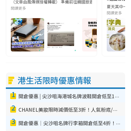
（文章由風傳媒授權轉載） 準備前往韓國旅遊的民眾，近期要特別留
夏天其中一種時
閱讀更多
閱讀更多
港生活限時優惠情報
1
開倉優惠 | 尖沙咀海港城名牌波鞋開倉低至1折！On鞋$899起／Joy&Peace鞋履$98起
2
CHANEL美妝限時減價低至3折！人氣粉底/唇膏/精華液低至$275！COCO香水都有平
3
開倉優惠｜尖沙咀名牌行李箱開倉低至4折！一連5日 American Tourister/ace./Hallmark $200起！