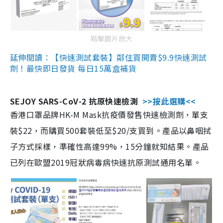
點擊圖片放大
延伸閱讀：【快速測試套裝】鄰住買開賣$9.9快速測試
劑！最快即日發貨 每日15萬盒補貨
SEJOY SARS-CoV-2 抗原快速檢測
>>按此選購<<
香港口罩品牌HK-M Mask抗疫價發售快速檢測劑，單支
裝$22，而購買500套裝低至$20/支買到。產品以鼻咽拭
子方式採樣，準確性高達99%，15分鐘就知結果。產品
已列在歐盟2019冠狀病毒病快速抗原測試通用名單。