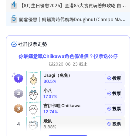
4
【8月生日優惠2026】全港85大食買玩著數攻略 自助餐/火鍋放題同行免費＋誠品/DONKI送現金券
5
開倉優惠｜銅鑼灣時代廣場Doughnut/Campo Marzio開倉低至1折！背囊、書包、手袋劈價$200起