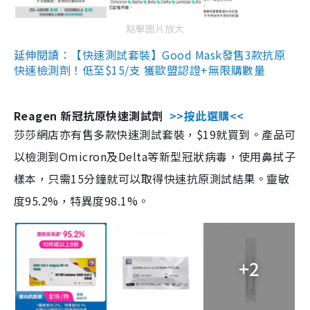
點擊圖片放大
延伸閱讀：【快速測試套裝】Good Mask發售3款抗原
快速檢測劑！低至$15/支 獲歐盟認證+無限購數量
Reagen 新冠抗原快速測試劑
>>按此選購<<
莎莎網店亦有售多款快速測試套裝，$19就買到。產品可
以檢測到Omicron及Delta等新型冠狀病毒，使用鼻拭子
樣本，只需15分鐘就可以取得快速抗原測試結果。靈敏
度95.2%，特異度98.1%。
+2