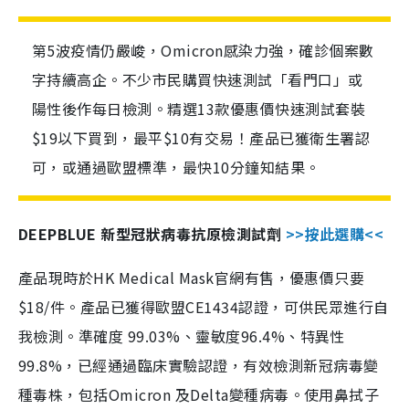
第5波疫情仍嚴峻，Omicron感染力強，確診個案數
字持續高企。不少市民購買快速測試「看門口」或
陽性後作每日檢測。精選13款優惠價快速測試套裝
$19以下買到，最平$10有交易！產品已獲衛生署認
可，或通過歐盟標準，最快10分鐘知結果。
DEEPBLUE 新型冠狀病毒抗原檢測試劑
>>按此選購<<
產品現時於HK Medical Mask官網有售，優惠價只要
$18/件。產品已獲得歐盟CE1434認證，可供民眾進行自
我檢測。準確度 99.03%、靈敏度96.4%、特異性
99.8%，已經通過臨床實驗認證，有效檢測新冠病毒變
種毒株，包括Omicron 及Delta變種病毒。使用鼻拭子