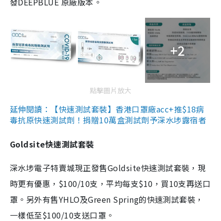
發DEEPBLUE 原廠版本。
+2
點擊圖片放大
延伸閱讀：【快速測試套裝】香港口罩廠acc+推$18病
毒抗原快速測試劑！捐贈10萬盒測試劑予深水埗露宿者
Goldsite快速測試套裝
深水埗電子特賣城現正發售Goldsite快速測試套裝，現
時更有優惠，$100/10支，平均每支$10，買10支再送口
罩。另外有售YHLO及Green Spring的快速測試套裝，
一樣低至$100/10支送口罩。