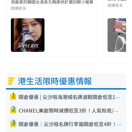
我最愛的韓國女演員孔曉振終於要回歸小螢幕啦!這次的劇本改編自同名
閱讀更多
閱讀更多
港生活限時優惠情報
1
開倉優惠 | 尖沙咀海港城名牌波鞋開倉低至1折！On鞋$899起／Joy&Peace鞋履$98起
2
CHANEL美妝限時減價低至3折！人氣粉底/唇膏/精華液低至$275！COCO香水都有平
3
開倉優惠｜尖沙咀名牌行李箱開倉低至4折！一連5日 American Tourister/ace./Hallmark $200起！