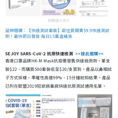
點擊圖片放大
延伸閱讀：【快速測試套裝】鄰住買開賣$9.9快速測試
劑！最快即日發貨 每日15萬盒補貨
SEJOY SARS-CoV-2 抗原快速檢測
>>按此選購<<
香港口罩品牌HK-M Mask抗疫價發售快速檢測劑，單支
裝$22，而購買500套裝低至$20/支買到。產品以鼻咽拭
子方式採樣，準確性高達99%，15分鐘就知結果。產品
已列在歐盟2019冠狀病毒病快速抗原測試通用名單。