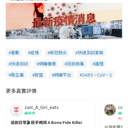
著數
疫情
新冠肺炎
快速測試套裝
快速測試
網購優惠
冠狀病毒
護理
衞生署
歐盟
網購平台
SARS－CoV－2
更多真實評價
Just_A_Girl_eats
co c
娛樂
吹
台灣
追劇日常🎬 殺手媽咪 A Bona Fide Killer
台灣地鐵宣