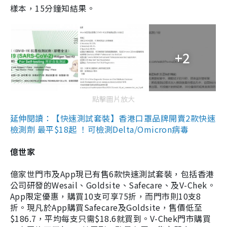
樣本，15分鐘知結果。
+2
點擊圖片放大
延伸閱讀：【快速測試套裝】香港口罩品牌開賣2款快速
檢測劑 最平$18起 ！可檢測Delta/Omicron病毒
億世家
億家世門市及App現已有售6款快速測試套裝，包括香港
公司研發的Wesail、Goldsite、Safecare、及V-Chek。
App限定優惠，購買10支可享75折，而門市則10支8
折。現凡於App購買Safecare及Goldsite，售價低至
$186.7，平均每支只需$18.6就買到。V-Chek門市購買