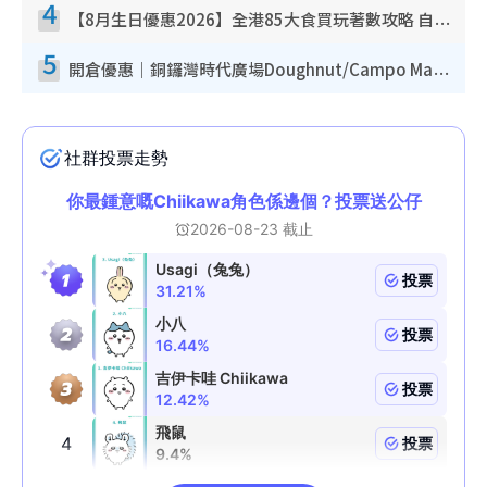
4
【8月生日優惠2026】全港85大食買玩著數攻略 自助餐/火鍋放題同行免費＋誠品/DONKI送現金券
5
開倉優惠｜銅鑼灣時代廣場Doughnut/Campo Marzio開倉低至1折！背囊、書包、手袋劈價$200起