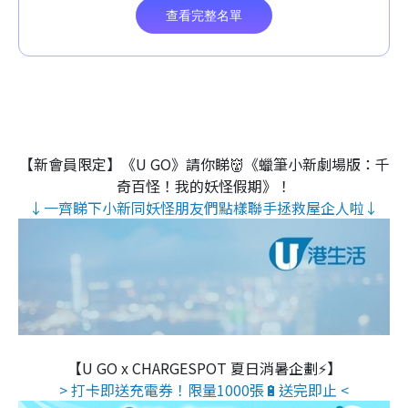
【新會員限定】《U GO》請你睇👹《蠟筆小新劇場版：千
奇百怪！我的妖怪假期》！
↓一齊睇下小新同妖怪朋友們點樣聯手拯救屋企人啦↓
【U GO x CHARGESPOT 夏日消暑企劃⚡】
> 打卡即送充電券！限量1000張🔋送完即止 <