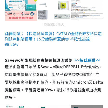
點擊圖片放大
延伸閱讀：【快速測試套裝】CATALO全線門市$16快速
測試劑換購優惠！15分鐘驗新冠病毒 準確性高達
98.26%
Savewo新型冠狀病毒快速抗原測試劑
>>按此選購<<
產品由香港口罩品牌Savewo聯乘DEEPBLUE合作推出，
抗疫優惠價低至$18買到。產品已獲得歐盟CE認證，主
要以採集鼻液樣本作檢測，能有效檢測Omicron及Delta
變種病毒，準確度達至99%，最快15分鐘就能知道檢測
結果。