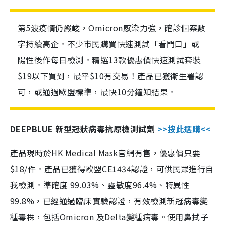
第5波疫情仍嚴峻，Omicron感染力強，確診個案數
字持續高企。不少市民購買快速測試「看門口」或
陽性後作每日檢測。精選13款優惠價快速測試套裝
$19以下買到，最平$10有交易！產品已獲衛生署認
可，或通過歐盟標準，最快10分鐘知結果。
DEEPBLUE 新型冠狀病毒抗原檢測試劑
>>按此選購<<
產品現時於HK Medical Mask官網有售，優惠價只要
$18/件。產品已獲得歐盟CE1434認證，可供民眾進行自
我檢測。準確度 99.03%、靈敏度96.4%、特異性
99.8%，已經通過臨床實驗認證，有效檢測新冠病毒變
種毒株，包括Omicron 及Delta變種病毒。使用鼻拭子