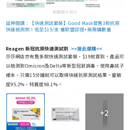
點擊圖片放大
延伸閱讀：【快速測試套裝】Good Mask發售3款抗原
快速檢測劑！低至$15/支 獲歐盟認證+無限購數量
Reagen 新冠抗原快速測試劑
>>按此選購<<
莎莎網店亦有售多款快速測試套裝，$19就買到。產品可
以檢測到Omicron及Delta等新型冠狀病毒，使用鼻拭子
樣本，只需15分鐘就可以取得快速抗原測試結果。靈敏
度95.2%，特異度98.1%。
+2