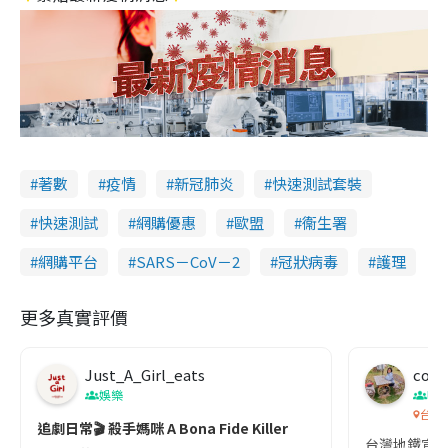
著數
疫情
新冠肺炎
快速測試套裝
快速測試
網購優惠
歐盟
衞生署
網購平台
SARS－CoV－2
冠狀病毒
護理
更多真實評價
Just_A_Girl_eats
co c
娛樂
吹
台灣
追劇日常🎬 殺手媽咪 A Bona Fide Killer
台灣地鐵宣