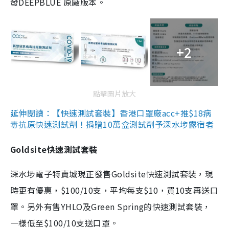
發DEEPBLUE 原廠版本。
+2
點擊圖片放大
延伸閱讀：【快速測試套裝】香港口罩廠acc+推$18病
毒抗原快速測試劑！捐贈10萬盒測試劑予深水埗露宿者
Goldsite快速測試套裝
深水埗電子特賣城現正發售Goldsite快速測試套裝，現
時更有優惠，$100/10支，平均每支$10，買10支再送口
罩。另外有售YHLO及Green Spring的快速測試套裝，
一樣低至$100/10支送口罩。