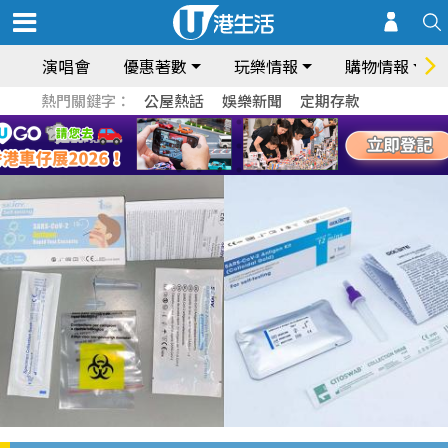
演唱會
優惠著數
玩樂情報
購物情報
熱門關鍵字：
公屋熱話
娛樂新聞
定期存款