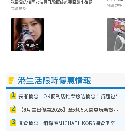
我最愛的韓國女演員孔曉振終於要回歸小螢幕啦!這次的劇本改編自同名
閱讀更多
閱讀更多
港生活限時優惠情報
1
長者優惠｜OK便利店推樂悠咭優惠！買麵包/牛奶/保健品拍卡即減
2
【8月生日優惠2026】全港85大食買玩著數攻略 自助餐/火鍋放題同行免費＋誠品/DONKI送現金券
3
開倉優惠｜銅鑼灣MICHAEL KORS開倉低至17折！直擊$500起買手袋/銀包/鞋款 必買經典Jet Set系列