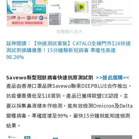
點擊圖片放大
延伸閱讀：【快速測試套裝】CATALO全線門市$16快速
測試劑換購優惠！15分鐘驗新冠病毒 準確性高達
98.26%
Savewo新型冠狀病毒快速抗原測試劑
>>按此選購<<
產品由香港口罩品牌Savewo聯乘DEEPBLUE合作推出，
抗疫優惠價低至$18買到。產品已獲得歐盟CE認證，主
要以採集鼻液樣本作檢測，能有效檢測Omicron及Delta
變種病毒，準確度達至99%，最快15分鐘就能知道檢測
結果。