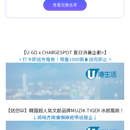
【U GO x CHARGESPOT 夏日消暑企劃⚡】
> 打卡即送充電券！限量1000張🔋送完即止 <
【送您🐯】韓國超人氣文創品牌MUZIK TIGER 冰感風扇！
↓將萌虎嘅慵懶療癒帶返屋企↓