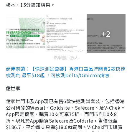
樣本，15分鐘知結果。
+2
點擊圖片放大
延伸閱讀：【快速測試套裝】香港口罩品牌開賣2款快速
檢測劑 最平$18起 ！可檢測Delta/Omicron病毒
億世家
億家世門市及App現已有售6款快速測試套裝，包括香港
公司研發的Wesail、Goldsite、Safecare、及V-Chek。
App限定優惠，購買10支可享75折，而門市則10支8
折。現凡於App購買Safecare及Goldsite，售價低至
$186.7，平均每支只需$18.6就買到。V-Chek門市購買