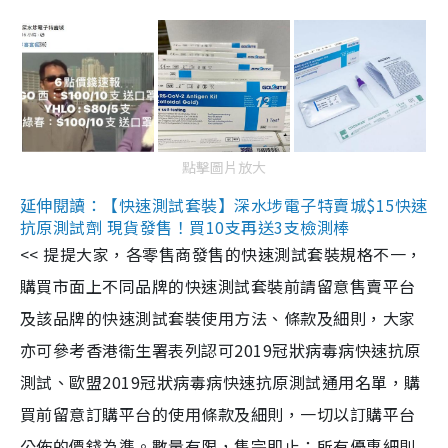
點擊圖片放大
延伸閱讀：【快速測試套裝】深水埗電子特賣城$15快速
抗原測試劑 現貨發售！買10支再送3支檢測棒
<< 提提大家，各零售商發售的快速測試套裝規格不一，
購買市面上不同品牌的快速測試套裝前請留意售賣平台
及該品牌的快速測試套裝使用方法、條款及細則，大家
亦可參考香港衞生署表列認可2019冠狀病毒病快速抗原
測試、歐盟2019冠狀病毒病快速抗原測試通用名單，購
買前留意訂購平台的使用條款及細則，一切以訂購平台
公佈的價錢為準。數量有限，售完即止；所有優惠細則