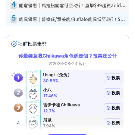
4
開倉優惠｜馬拉松開倉低至3折！直擊$99起買adidas／New Balance／Puma鞋款 STANLEY保溫杯劈價至$119起
5
廚具優惠｜普樂氏/意美廚/Buffalo廚具低至3折！$89起買煎鍋／炒鑊／個人鍋 同場小家電激減至$99起