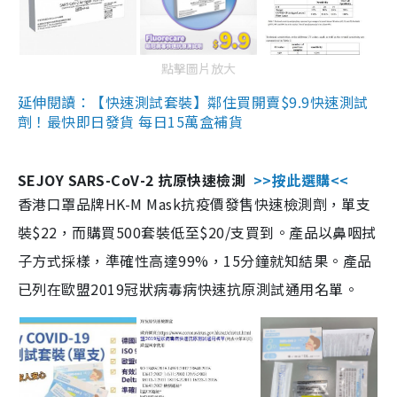
點擊圖片放大
延伸閱讀：【快速測試套裝】鄰住買開賣$9.9快速測試
劑！最快即日發貨 每日15萬盒補貨
SEJOY SARS-CoV-2 抗原快速檢測
>>按此選購<<
香港口罩品牌HK-M Mask抗疫價發售快速檢測劑，單支
裝$22，而購買500套裝低至$20/支買到。產品以鼻咽拭
子方式採樣，準確性高達99%，15分鐘就知結果。產品
已列在歐盟2019冠狀病毒病快速抗原測試通用名單。